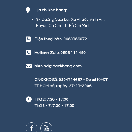
Địa chỉ kho hàng:
97 Đường Suối Lội, Xã Phước Vĩnh An,
Huyện Củ Chi, TP. Hồ Chí Minh
Điện thoại bàn: 0983186072
Hotline/ Zalo: 0983 111 490
hien.hd@dackhang.com
CNĐKKD Số: 0304714687 - Do sở KHĐT
TP.HCM cấp ngày: 27-11-2006
Thứ 2: 7:30 - 17:30
Thứ 3 - 7: 7:30 - 17:00