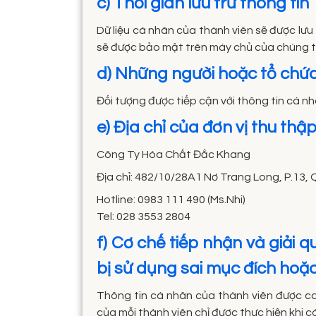
c) Thời gian lưu trữ thông tin
Dữ liệu cá nhân của thành viên sẽ được lưu 
sẽ được bảo mật trên máy chủ của chúng t
d) Những người hoặc tổ chức 
Đối tượng được tiếp cận với thông tin cá n
e) Địa chỉ của đơn vị thu thậ
Công Ty Hóa Chất Đắc Khang
Địa chỉ: 482/10/28A1 Nơ Trang Long, P.13,
Hotline: 0983 111 490 (Ms.Nhi)
Tel: 028 3553 2804
f) Cơ chế tiếp nhận và giải q
bị sử dụng sai mục đích hoặ
Thông tin cá nhân của thành viên được ca
của mỗi thành viên chỉ được thực hiện khi 