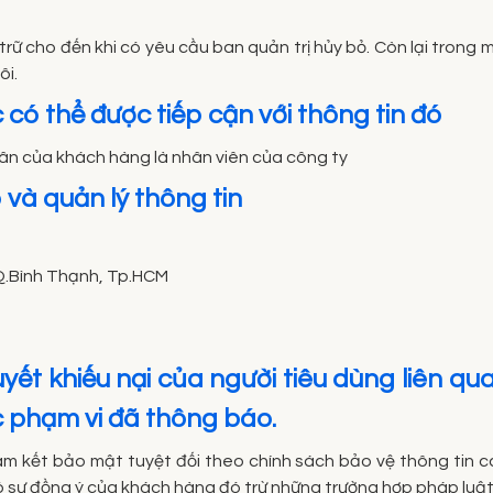
trữ cho đến khi có yêu cầu ban quản trị hủy bỏ. Còn lại trong
ôi.
có thể được tiếp cận với thông tin đó
hân của khách hàng là nhân viên của công ty
p và quản lý thông tin
 Q.Bình Thạnh, Tp.HCM
uyết khiếu nại của người tiêu dùng liên q
c phạm vi đã thông báo.
m kết bảo mật tuyệt đối theo chính sách bảo vệ thông tin cá
có sự đồng ý của khách hàng đó trừ những trường hợp pháp luật