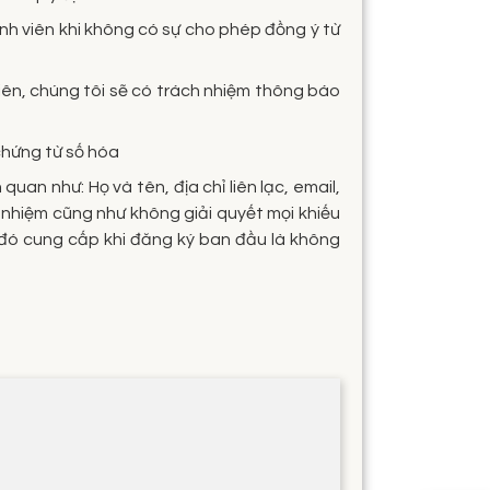
nh viên khi không có sự cho phép đồng ý từ
iên, chúng tôi sẽ có trách nhiệm thông báo
 chứng từ số hóa
an như: Họ và tên, địa chỉ liên lạc, email,
h nhiệm cũng như không giải quyết mọi khiếu
n đó cung cấp khi đăng ký ban đầu là không