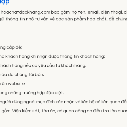
thập
e hoachatdackhang.com bao gồm: họ tên, email, điện thoại, đị
i thông tin nhờ tư vấn về các sản phẩm hóa chất, để chúng t
ung cấp để:
cho khách hàng khi nhận được thông tin khách hàng;
khách hàng nếu có yêu cầu từ khách hàng;
 hóa do chúng tôi bán;
trên website
trong những trường hợp đặc biệt;
gười dùng ngoài mục đích xác nhận và liên hệ có liên quan đế
gồm: Viện kiểm sát, tòa án, cơ quan công an điều tra liên qua