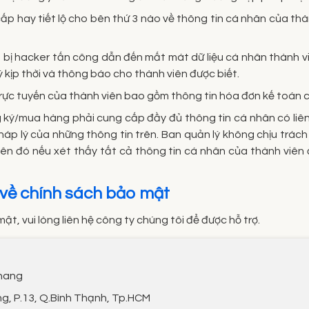
p hay tiết lộ cho bên thứ 3 nào về thông tin cá nhân của thà
n bị hacker tấn công dẫn đến mất mát dữ liệu cá nhân thành v
ý kịp thời và thông báo cho thành viên được biết.
 trực tuyến của thành viên bao gồm thông tin hóa đơn kế toán
ký/mua hàng phải cung cấp đầy đủ thông tin cá nhân có liên qu
 pháp lý của những thông tin trên. Ban quản lý không chịu trác
viên đó nếu xét thấy tất cả thông tin cá nhân của thành viê
i về chính sách bảo mật
t, vui lòng liên hệ công ty chúng tôi để được hỗ trợ.
Khang
ng, P.13, Q.Bình Thạnh, Tp.HCM