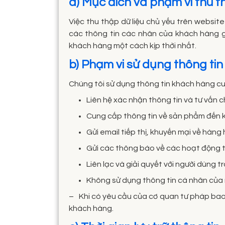
a) Mục đích và phạm vi thu 
Việc thu thập dữ liệu chủ yếu trên websit
các thông tin các nhân của khách hàng gử
khách hàng một cách kịp thời nhất.
b) Phạm vi sử dụng thông tin
Chúng tôi sử dụng thông tin khách hàng c
Liên hệ xác nhận thông tin và tư vấn 
Cung cấp thông tin về sản phẩm đến 
Gửi email tiếp thị, khuyến mại về hàng
Gửi các thông báo về các hoạt động 
Liên lạc và giải quyết với người dùng 
Không sử dụng thông tin cá nhân của n
– Khi có yêu cầu của cơ quan tư pháp bao 
khách hàng.