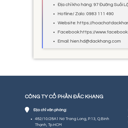
Địa chỉ kho hàng: 97 Đường Suối Lộ
Hotline/ Zalo: 0983 111 490
Website: https://hoachatdackha
Facebook:https://www.facebook
Email: hien.hd@dackhang.com
CÔNG TY CỔ PHẦN ĐẮC KHANG
Địa chỉ văn phòng:
482/10/28A1 Nơ Trang Long, P.13, Q.Bình
Thạnh, Tp.HCM