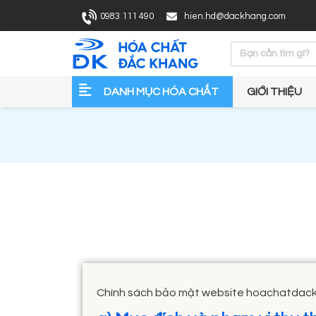
0983 111 490
hien.hd@dackhang.com
DANH MỤC HÓA CHẤT
GIỚI THIỆU
Chính sách bảo mật website hoachatdac