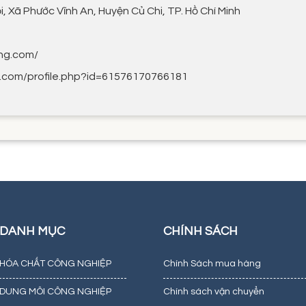
i, Xã Phước Vĩnh An, Huyện Củ Chi, TP. Hồ Chí Minh
ng.com/
.com/profile.php?id=61576170766181
DANH MỤC
CHÍNH SÁCH
HÓA CHẤT CÔNG NGHIỆP
Chính Sách mua hàng
DUNG MÔI CÔNG NGHIỆP
Chính sách vận chuyển