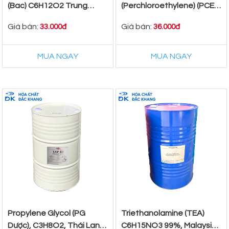
(Bac) C6H12O2 Trung
(Perchloroethylene) (PCE)
Quốc
C2Cl4, Nhật Bản,
Giá bán:
Giá bán:
33.000đ
36.000đ
300kg/Thùng
MUA NGAY
MUA NGAY
Propylene Glycol (PG
Triethanolamine (TEA)
Dược), C3H8O2, Thái Lan,
C6H15NO3 99%, Malaysia,