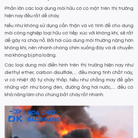
Phần lớn các loại dung môi hữu cơ có mặt trên thị trường
hiện nay đều rất dễ cháy.
Nếu như không sử dụng cẩn thận và vô tình để cho dung
môi công nghiệp loại hữu cơ tiếp xúc với không khí, sẽ rất
dễ gây ra cháy nổ. Bởi hơi của dung môi thường nặng hơn
không khí, nên nhanh chóng chìm xuống đáy và di chuyển
mà không bị pha loãng.
Các loại dung môi điển hình trên thị trường hiện nay như
diethyl ether, carbon disulfide,.... đều mang tính chất này,
vì có nhiệt độ tự cháy thấp. Nếu như chẳng may để gần
những vật như bóng đèn, đường ống hơi nước,.... đều có
khả năng làm cho chúng bắt cháy rất nhanh.