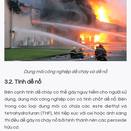
Dung môi công nghiệp dễ cháy và dễ nổ
3.2. Tính dễ nổ
Bên cạnh tính dễ cháy có thể gây nguy hiểm cho người sử
dụng, dung môi công nghiệp còn có tính chất dễ nổ. Bên
trong các loại dung môi có chứa các este diethyl và
tetrahydrofuran (THF), khi tiếp xúc với oxi hoặc ánh sáng
thì đều dễ gây ra cháy nổ bởi hình thành nên các peroxide
hữu cơ.