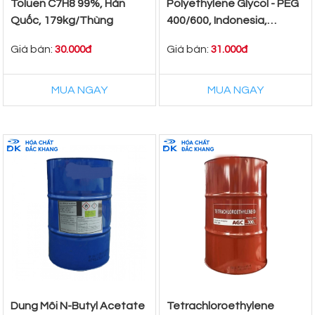
Toluen C7H8 99%, Hàn
Polyethylene Glycol - PEG
Quốc, 179kg/Thùng
400/600, Indonesia,
225Kg/Thùng
Giá bán:
Giá bán:
30.000đ
31.000đ
MUA NGAY
MUA NGAY
Dung Môi N-Butyl Acetate
Tetrachloroethylene