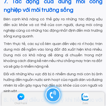
7. Tác động của dung môi công
nghiệp với môi trường sống
Bên cạnh khả năng có thể gây ra những tác động xấu
đến sức khỏe và cơ thể của con người, dung môi công
nghiệp cũng có những tác động nhất định đến môi trường
sống xung quanh.
Trên thực tế, các sự cố liên quan đến việc rò rỉ hoặc tràn
dung môi để ngấm vào lòng đất đã xuất hiện khá nhiều.
Dung môi có khả năng dễ dàng di chuyển trong một
khoảng cách đáng kể nên nếu như chẳng may tràn ra đất
và sẽ gây ô nhiễm nặng nề.
Đối với những khu vực đã bị ô nhiễm dung môi còn bị ảnh
hưởng đến nguồn nước sinh hoạt của người dân và đương
nhiên là vẫn gây nguy hại đến sức khỏe của con người và
sinh vật.
8.. Những điều cần lưu ý khi tiếp xúc với
Chat Face
Zalo