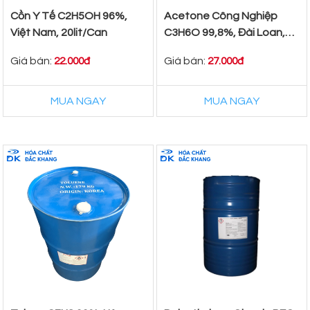
Cồn Y Tế C2H5OH 96%,
Acetone Công Nghiệp
Việt Nam, 20lit/Can
C3H6O 99,8%, Đài Loan,
160Kg/Phuy
Giá bán:
Giá bán:
22.000đ
27.000đ
MUA NGAY
MUA NGAY