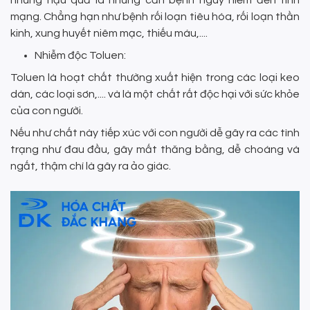
mạng. Chẳng hạn như bệnh rối loạn tiêu hóa, rối loạn thần
kinh, xung huyết niêm mạc, thiếu máu,....
Nhiễm độc Toluen:
Toluen là hoạt chất thường xuất hiện trong các loại keo
dán, các loại sơn,.... và là một chất rất độc hại với sức khỏe
của con người.
Nếu như chất này tiếp xúc với con người dễ gây ra các tình
trạng như đau đầu, gây mất thăng bằng, dễ choáng và
ngất, thậm chí là gây ra ảo giác.