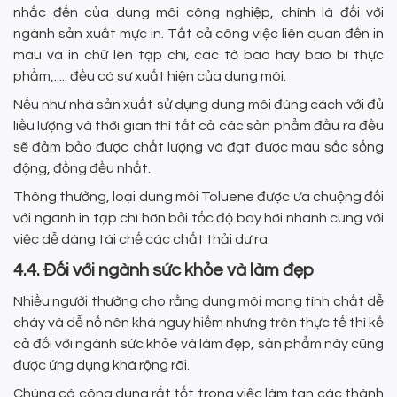
nhắc đến của dung môi công nghiệp, chính là đối với
ngành sản xuất mực in. Tất cả công việc liên quan đến in
màu và in chữ lên tạp chí, các tờ báo hay bao bì thực
phẩm,..... đều có sự xuất hiện của dung môi.
Nếu như nhà sản xuất sử dụng dung môi đúng cách với đủ
liều lượng và thời gian thì tất cả các sản phẩm đầu ra đều
sẽ đảm bảo được chất lượng và đạt được màu sắc sống
động, đồng đều nhất.
Thông thường, loại dung môi Toluene được ưa chuộng đối
với ngành in tạp chí hơn bởi tốc độ bay hơi nhanh cùng với
việc dễ dàng tái chế các chất thải dư ra.
4.4. Đối với ngành sức khỏe và làm đẹp
Nhiều người thường cho rằng dung môi mang tính chất dễ
cháy và dễ nổ nên khá nguy hiểm nhưng trên thực tế thì kể
cả đối với ngành sức khỏe và làm đẹp, sản phẩm này cũng
được ứng dụng khá rộng rãi.
Chúng có công dụng rất tốt trong việc làm tan các thành