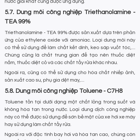
nước giải khát cũng được ứng dụng.
5.7. Dung môi công nghiệp Triethanolamine -
TEA 99%
Triethanolamine - TEA 99% được sản xuất dựa trên phản
ứng của ethylene oxide với amoniac. Loại dung môi này
có thể sử dụng để làm chất kết dính, keo sáp vuốt tóc,....
Chúng cũng là chất trung gian để tạo nên thuốc diệt
nấm, thuốc diệt cỏ và các chất tẩy rửa khác nhau.
Ngoài ra, cũng có thể sử dụng cho hóa chất nhiếp ảnh,
sản xuất cao su, phụ gia dệt may,....
5.8. Dung môi công nghiệp Toluene - C7H8
Toluene tồn tại dưới dạng một chất lỏng trong suốt và
không hòa tan trong nước. Loại dung dịch công nghiệp
này có thể được sử dụng để sơn bề mặt của xe hơi xe máy
hay sử dụng làm chất tẩy rửa.
Ngoài ra với đặc tính bay hơi và hòa tan cao, chúng còn