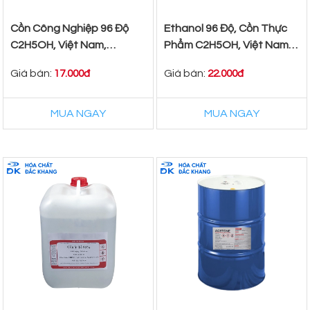
Cồn Công Nghiệp 96 Độ
Ethanol 96 Độ, Cồn Thực
C2H5OH, Việt Nam,
Phẩm C2H5OH, Việt Nam,
200lit/Phuy
200 lit/Phuy
Giá bán:
Giá bán:
17.000đ
22.000đ
MUA NGAY
MUA NGAY