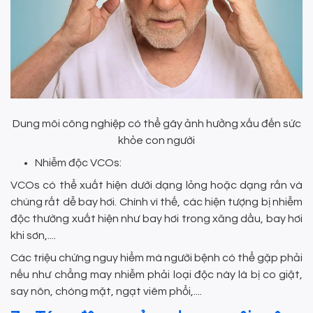
Dung môi công nghiệp có thể gây ảnh hưởng xấu đến sức
khỏe con người
Nhiễm độc VCOs:
VCOs có thể xuất hiện dưới dạng lỏng hoặc dạng rắn và
chúng rất dễ bay hơi. Chính vì thế, các hiện tượng bị nhiễm
độc thường xuất hiện như bay hơi trong xăng dầu, bay hơi
khi sơn,....
Các triệu chứng nguy hiểm mà người bệnh có thể gặp phải
nếu như chẳng may nhiễm phải loại độc này là bị co giật,
say nôn, chóng mặt, ngạt viêm phổi,....