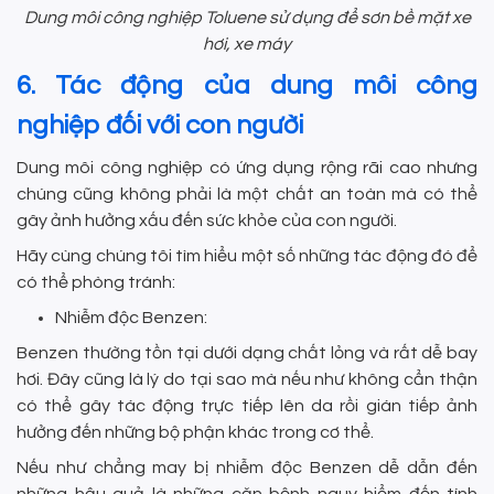
Dung môi công nghiệp Toluene sử dụng để sơn bề mặt xe
hơi, xe máy
6. Tác động của dung môi công
nghiệp đối với con người
Dung môi công nghiệp có ứng dụng rộng rãi cao nhưng
chúng cũng không phải là một chất an toàn mà có thể
gây ảnh hưởng xấu đến sức khỏe của con người.
Hãy cùng chúng tôi tìm hiểu một số những tác động đó để
có thể phòng tránh:
Nhiễm độc Benzen:
Benzen thường tồn tại dưới dạng chất lỏng và rất dễ bay
hơi. Đây cũng là lý do tại sao mà nếu như không cẩn thận
có thể gây tác động trực tiếp lên da rồi gián tiếp ảnh
hưởng đến những bộ phận khác trong cơ thể.
Nếu như chẳng may bị nhiễm độc Benzen dễ dẫn đến
những hậu quả là những căn bệnh nguy hiểm đến tính