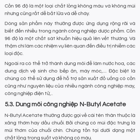
Cồn 96 độ là một loại chất lỏng không màu và không mùi
nhưng cũng rất dễ bắt lửa và dễ cháy.
Dòng sản phẩm này thường được ứng dụng rộng rãi và
biết đến nhiều trong ngành công nghiệp dược phẩm. Cồn
96 độ là một chất sát khuẩn hiệu quả lên vết thương. Và
thậm chí làm các nhiệm vụ liên quan đến điều trị nhiễm các
loại độc.
Ngoài ra có thể trở thành dung môi để làm nước hoa, các
dung dịch vệ sinh cho bếp ăn, máy móc,.... Đặc biệt là
chúng có thể sử dụng để hỗ trợ sản xuất đồ uống có cồn
cũng như nguyên liệu của nhiều ngành công nghiệp may,
công nghiệp điện tử,..
5.3. Dung môi công nghiệp N-Butyl Acetate
N-Butyl Acetate thường được gọi về cái tên thân thuộc là
xăng thơm hay dầu chuối. Bởi chúng có mùi đặc trưng là
mùi thơm của chuối chín. Chúng tồn tại dưới dạng một
chất lỏng trong suốt và không có màu.