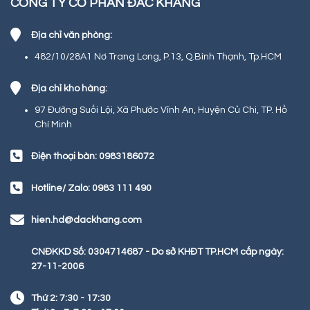
CÔNG TY CỔ PHẦN ĐẮC KHANG
Địa chỉ văn phòng:
482/10/28A1 Nơ Trang Long, P.13, Q.Bình Thạnh, Tp.HCM
Địa chỉ kho hàng:
97 Đường Suối Lội, Xã Phước Vĩnh An, Huyện Củ Chi, TP. Hồ
Chí Minh
Điện thoại bàn: 0983186072
Hotline/ Zalo: 0983 111 490
hien.hd@dackhang.com
CNĐKKD Số: 0304714687 - Do sở KHĐT TP.HCM cấp ngày:
27-11-2006
Thứ 2: 7:30 - 17:30