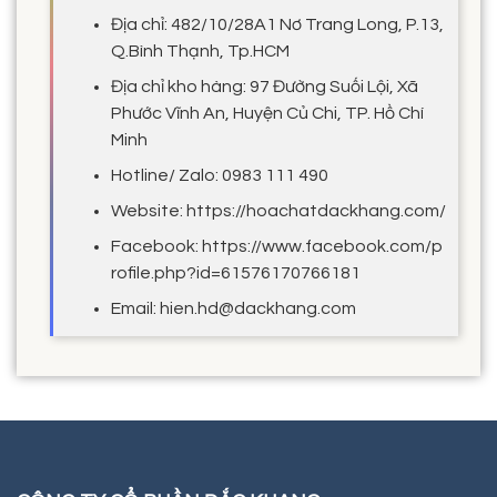
Địa chỉ: 482/10/28A1 Nơ Trang Long, P.13,
Q.Bình Thạnh, Tp.HCM
Địa chỉ kho hàng: 97 Đường Suối Lội, Xã
Phước Vĩnh An, Huyện Củ Chi, TP. Hồ Chí
Minh
Hotline/ Zalo: 0983 111 490
Website: https://hoachatdackhang.com/
Facebook: https://www.facebook.com/p
rofile.php?id=61576170766181
Email: hien.hd@dackhang.com