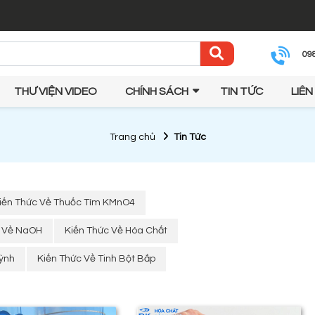
09
THƯ VIỆN VIDEO
CHÍNH SÁCH
TIN TỨC
LIÊN
Trang chủ
Tin Tức
iến Thức Về Thuốc Tím KMnO4
c Về NaOH
Kiến Thức Về Hóa Chất
uỳnh
Kiến Thức Về Tinh Bột Bắp