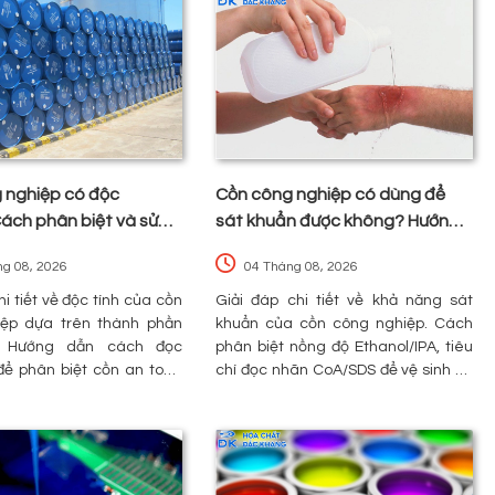
 nghiệp có độc
Cồn công nghiệp có dùng để
ách phân biệt và sử
sát khuẩn được không? Hướng
toàn cho doanh
dẫn chọn nồng độ và an toàn
ng 08, 2026
04 Tháng 08, 2026
hi tiết về độc tính của cồn
Giải đáp chi tiết về khả năng sát
ệp dựa trên thành phần
khuẩn của cồn công nghiệp. Cách
. Hướng dẫn cách đọc
phân biệt nồng độ Ethanol/IPA, tiêu
ể phân biệt cồn an toàn
chí đọc nhãn CoA/SDS để vệ sinh bề
 đảm bảo vận hành đúng kỹ
mặt nhà xưởng an toàn, hiệu quả.