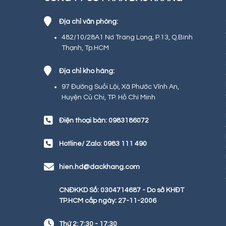
Địa chỉ văn phòng:
482/10/28A1 Nơ Trang Long, P.13, Q.Bình
Thạnh, Tp.HCM
Địa chỉ kho hàng:
97 Đường Suối Lội, Xã Phước Vĩnh An,
Huyện Củ Chi, TP. Hồ Chí Minh
Điện thoại bàn: 0983186072
Hotline/ Zalo: 0983 111 490
hien.hd@dackhang.com
CNĐKKD Số: 0304714687 - Do sở KHĐT
TP.HCM cấp ngày: 27-11-2006
Thứ 2: 7:30 - 17:30