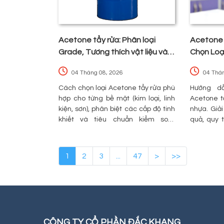
Acetone tẩy rửa: Phân loại
Acetone 
Grade, Tương thích vật liệu và
Chọn Loại
Tiêu chuẩn an toàn
Toàn Cho
04 Tháng 08, 2026
04 Thá
Cách chọn loại Acetone tẩy rửa phù
Hướng dẫ
hợp cho từng bề mặt (kim loại, linh
Acetone tẩ
kiện, sơn), phân biệt các cấp độ tinh
nhựa. Giải
khiết và tiêu chuẩn kiểm soát
quả, quy 
COA/SDS để đảm bảo vận hành an
tiêu chí c
toàn, hiệu quả.
uy tín.
1
2
3
...
47
>
>>
CÔNG TY CỔ PHẦN ĐẮC KHANG