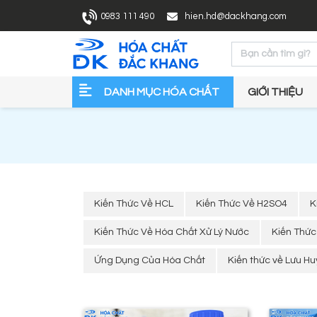
0983 111 490
hien.hd@dackhang.com
DANH MỤC HÓA CHẤT
GIỚI THIỆU
Kiến Thức Về HCL
Kiến Thức Về H2SO4
K
Kiến Thức Về Hóa Chất Xử Lý Nước
Kiến Thứ
Ứng Dụng Của Hóa Chất
Kiến thức về Lưu H