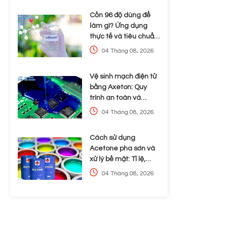
Cồn 96 độ dùng để
làm gì? Ứng dụng
thực tế và tiêu chuẩn
lựa chọn cho doanh
04 Tháng 08, 2026
nghiệp
Vệ sinh mạch điện tử
bằng Axeton: Quy
trình an toàn và
những rủi ro cần lưu ý
04 Tháng 08, 2026
Cách sử dụng
Acetone pha sơn và
xử lý bề mặt: Tỉ lệ,
tương thích và an
04 Tháng 08, 2026
toàn