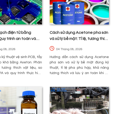
mạch điện tử bằng
Cách sử dụng Acetone pha sơn
uy trình an toàn và
và xử lý bề mặt: Tỉ lệ, tương thích
 ro cần lưu ý
và an toàn
ng 08, 2026
04 Tháng 08, 2026
kỹ thuật vệ sinh PCB, tẩy
Hướng dẫn cách sử dụng Acetone
eo khô bằng Axeton. Phân
pha sơn và xử lý bề mặt đúng kỹ
o tương thích vật liệu, so
thuật, tỉ lệ pha phù hợp, khả năng
PA và quy trình thực hiện
tương thích và lưu ý an toàn khi sử
hông làm hỏng linh kiện.
dụng.