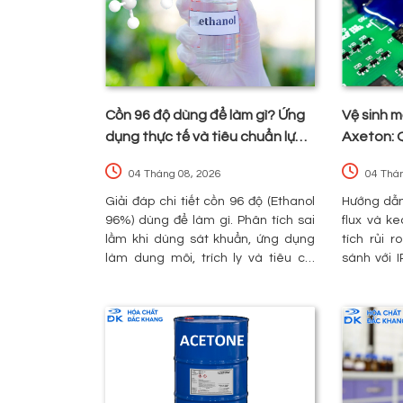
Cồn 96 độ dùng để làm gì? Ứng
Vệ sinh 
dụng thực tế và tiêu chuẩn lựa
Axeton: Q
chọn cho doanh nghiệp
những rủi
04 Tháng 08, 2026
04 Thá
Giải đáp chi tiết cồn 96 độ (Ethanol
Hướng dẫn 
96%) dùng để làm gì. Phân tích sai
flux và k
lầm khi dùng sát khuẩn, ứng dụng
tích rủi r
làm dung môi, trích ly và tiêu chí
sánh với I
chọn cồn công nghiệp/thực phẩm
chuẩn để k
chuẩn COA.