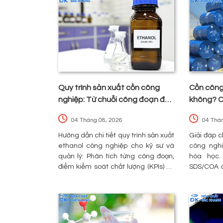
Quy trình sản xuất cồn công
Cồn công
nghiệp: Từ chuỗi công đoạn đến
không? C
kiểm soát tạp chất và lựa chọn
dụng an 
04 Tháng 08, 2026
04 Thá
hóa chất
nghiệp
Hướng dẫn chi tiết quy trình sản xuất
Giải đáp c
ethanol công nghiệp cho kỹ sư và
công nghi
quản lý: Phân tích từng công đoạn,
hóa học
điểm kiểm soát chất lượng (KPIs) và
SDS/COA đ
danh mục hóa chất/phụ gia tối ưu
và rủi ro,
để đảm bảo độ tinh khiết.
thuật.