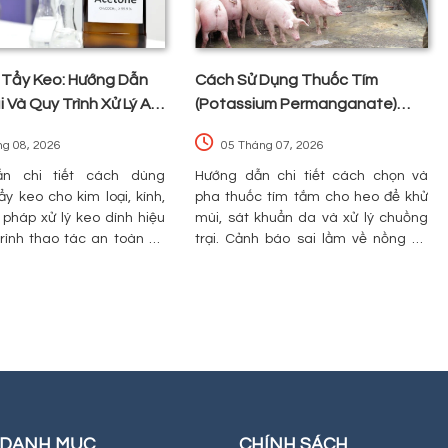
Tẩy Keo: Hướng Dẫn
Cách Sử Dụng Thuốc Tím
 Và Quy Trình Xử Lý An
(Potassium Permanganate)
 Bề Mặt
Tắm Cho Heo: Liều Lượng Và
ng 08, 2026
05 Tháng 07, 2026
Lưu Ý An Toàn
n chi tiết cách dùng
Hướng dẫn chi tiết cách chọn và
y keo cho kim loại, kính,
pha thuốc tím tắm cho heo để khử
 pháp xử lý keo dính hiệu
mùi, sát khuẩn da và xử lý chuồng
trình thao tác an toàn và
trại. Cảnh báo sai lầm về nồng độ
họn nhà cung cấp hóa chất
gây bỏng da và cách đọc COA để
mua đúng hoạt chất.
DANH MỤC
CHÍNH SÁCH