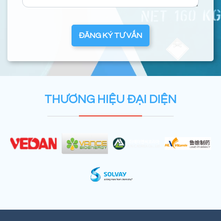
ĐĂNG KÝ TƯ VẤN
THƯƠNG HIỆU ĐẠI DIỆN