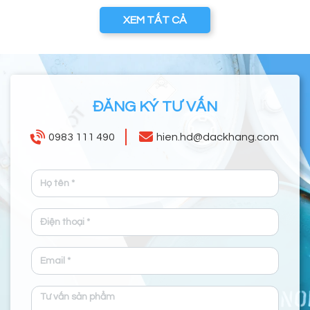
XEM TẤT CẢ
ĐĂNG KÝ TƯ VẤN
0983 111 490
hien.hd@dackhang.com