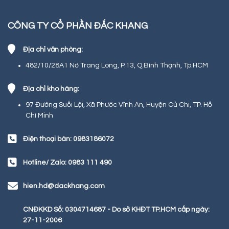
CÔNG TY CỔ PHẦN ĐẮC KHANG
Địa chỉ văn phòng:
482/10/28A1 Nơ Trang Long, P.13, Q.Bình Thạnh, Tp.HCM
Địa chỉ kho hàng:
97 Đường Suối Lội, Xã Phước Vĩnh An, Huyện Củ Chi, TP. Hồ
Chí Minh
Điện thoại bàn: 0983186072
Hotline/ Zalo: 0983 111 490
hien.hd@dackhang.com
CNĐKKD Số: 0304714687 - Do sở KHĐT TP.HCM cấp ngày:
27-11-2006