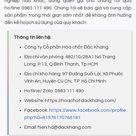
nghiệp nào khác, đừng quên gọi cho chúng tôi qua
hotline 0983 111 490. Chúng tôi sẽ báo giá và cung cấp
sản phẩm trong thời gian sớm nhất để không ảnh hưởng
đến kế hoạch sử dụng của quý khách.
Thông tin liên hệ:
Công ty Cổ phần Hóa chất Đắc Khang
Địa chỉ văn phòng: 482/10/28A1 Nơ Trang
Long, P.13, Q.Bình Thạnh, Tp.HCM
Địa chỉ kho hàng: 97 Đường Suối Lội, Xã Phước
Vĩnh An, Huyện Củ Chi, TP. Hồ Chí Minh
Hotline/ Zalo: 0983 111 490
Website: https://hoachatdackhang.com/
Facebook:
https://www.facebook.com/profile.
php?id=61576170766181
Email: hien.hd@dackhang.com