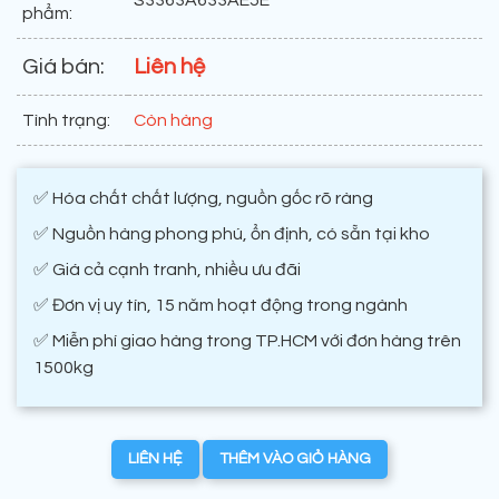
phẩm:
Giá bán:
Liên hệ
Tình trạng:
Còn hàng
✅ Hóa chất chất lượng, nguồn gốc rõ ràng
✅ Nguồn hàng phong phú, ổn định, có sẵn tại kho
✅ Giá cả cạnh tranh, nhiều ưu đãi
✅ Đơn vị uy tín, 15 năm hoạt động trong ngành
✅ Miễn phí giao hàng trong TP.HCM với đơn hàng trên
1500kg
LIÊN HỆ
THÊM VÀO GIỎ HÀNG