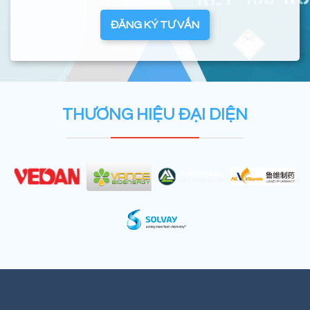
ĐĂNG KÝ TƯ VẤN
THƯƠNG HIỆU ĐẠI DIỆN