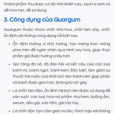
thành phẩm thu được có độ tinh khiết cao, sạch vi sinh và
dễ hòa tan, dễ sử dụng.
3. Công dụng của Guargum
Guargum thuộc nhóm chất nhũ hóa, chất làm dày, chất
ổn định với những công dụng nổi bật sau.
Ổn định hương vị nhũ tương, tạo màng bao mỏng
phía trên để ngăn chặn quá trình oxy hóa, giúp thực
phẩm giữ được hương vị lâu hơn.
Gia tăng độ nở, độ đàn hồi và kết cấu của các loại
bánh mì, bánh ngọt, bánh kem. Đặc biệt, làm giảm sự
thoát hơi nước của khối bột làm bánh nên giúp phần
vỏ bánh được giòn hơn, không bị nứt gãy.
Là chất làm đặc, ổn định hệ bọt nên được sử dụng để
sản xuất các loại hóa mỹ phẩm như kem dưỡng ẩm,
serum, dầu gội, sữa tắm, gel rửa tay,…
Là chất độn tạo cảm giác no lâu, thích hợp với những