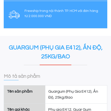
Freeship trong nội thành TP. HCM với đơn hàng
từ 2.000.000 VNĐ
GUARGUM (PHỤ GIA E412), ẤN ĐỘ,
25KG/BAO
Mô tả sản phẩm
Tên sản phẩm
Guargum (Phụ Gia E412), Ấn
Độ, 25kg/Bao
Tên gọi khác
Phụ gia E412, Guar Gum