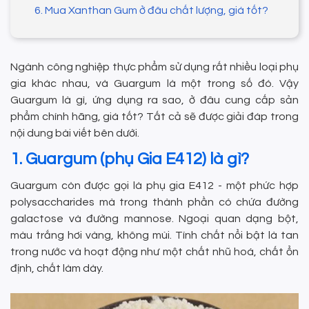
6. Mua Xanthan Gum ở đâu chất lượng, giá tốt?
Ngành công nghiệp thực phẩm sử dụng rất nhiều loại phụ
gia khác nhau, và Guargum là một trong số đó. Vậy
Guargum là gì, ứng dụng ra sao, ở đâu cung cấp sản
phẩm chính hãng, giá tốt? Tất cả sẽ được giải đáp trong
nội dung bài viết bên dưới.
1. Guargum (phụ Gia E412) là gì?
Guargum còn được gọi là phụ gia E412 - một phức hợp
polysaccharides mà trong thành phần có chứa đường
galactose và đường mannose. Ngoại quan dạng bột,
màu trắng hơi vàng, không mùi. Tính chất nổi bật là tan
trong nước và hoạt động như một chất nhũ hoá, chất ổn
định, chất làm dày.