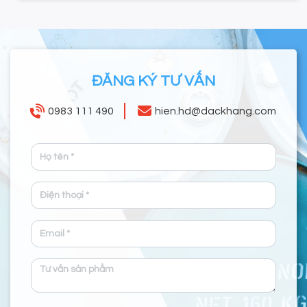
ĐĂNG KÝ TƯ VẤN
0983 111 490
hien.hd@dackhang.com