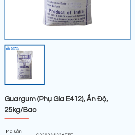
Guargum (Phụ Gia E412), Ấn Độ,
25kg/Bao
Mã sản
S3363A633AE5E