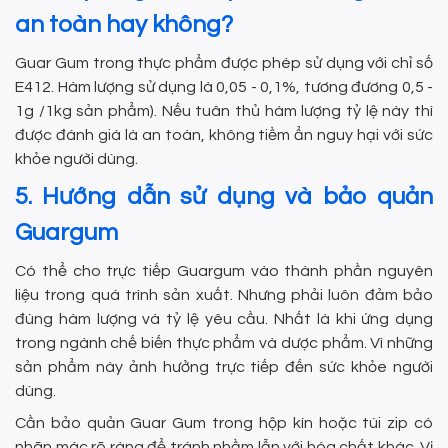
an toàn hay không?
Guar Gum trong thực phẩm được phép sử dụng với chỉ số
E412. Hàm lượng sử dụng là 0,05 - 0,1%, tương đương 0,5 -
1g /1kg sản phẩm). Nếu tuân thủ hàm lượng tỷ lệ này thì
được đánh giá là an toàn, không tiềm ẩn nguy hại với sức
khỏe người dùng.
5. Hướng dẫn sử dụng và bảo quản
Guargum
Có thể cho trực tiếp Guargum vào thành phần nguyên
liệu trong quá trình sản xuất. Nhưng phải luôn đảm bảo
đúng hàm lượng và tỷ lệ yêu cầu. Nhất là khi ứng dụng
trong ngành chế biến thực phẩm và dược phẩm. Vì những
sản phẩm này ảnh hưởng trực tiếp đến sức khỏe người
dùng.
Cần bảo quản Guar Gum trong hộp kín hoặc túi zip có
nhãn mác rõ ràng để tránh nhầm lẫn với hóa chất khác. Vị