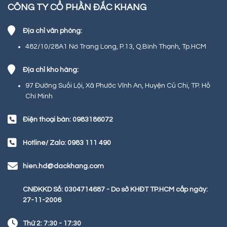
CÔNG TY CỔ PHẦN ĐẮC KHANG
Địa chỉ văn phòng:
482/10/28A1 Nơ Trang Long, P.13, Q.Bình Thạnh, Tp.HCM
Địa chỉ kho hàng:
97 Đường Suối Lội, Xã Phước Vĩnh An, Huyện Củ Chi, TP. Hồ
Chí Minh
Điện thoại bàn: 0983186072
Hotline/ Zalo: 0983 111 490
hien.hd@dackhang.com
CNĐKKD Số: 0304714687 - Do sở KHĐT TP.HCM cấp ngày:
27-11-2006
Thứ 2: 7:30 - 17:30