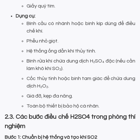
Giấy quỳ tím.
Dụng cụ:
Bình cầu có nhánh hoặc bình kíp dùng để điều
chế khí.
Phễu nhỏ giọt.
Hệ thống ống dẫn khí thủy tinh.
Bình rửa khí chứa dung dịch H₂SO₄ đặc (nếu cần
làm khô khí SO₂).
Cốc thủy tinh hoặc bình tam giác để chứa dung
dịch H₂O₂.
Giá đỡ, kẹp đa năng.
Toàn bộ thiết bị bảo hộ cá nhân.
2.3. Các bước điều chế H2SO4 trong phòng thí
nghiệm
Bước 1: Chuẩn bị hệ thống và tạo khí SO2