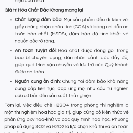
hiệu quả nhất.
Giá trị Hóa Chất Đắc Khang mang lại
Chất lượng đảm bảo:
Mọi sản phẩm đều đi kèm với
giấy chứng nhận phân tích (COA) và bảng chỉ dẫn an
toàn hóa chất (MSDS), đảm bảo độ tinh khiết và
nguồn gốc rõ ràng.
An toàn tuyệt đối:
Hóa chất được đóng gói trong
bao bì chuyên dụng, dán nhãn cảnh báo đầy đủ,
giúp quá trình vận chuyển và lưu trữ của Quý khách
được an toàn.
Nguồn cung ổn định:
Chúng tôi đảm bảo khả năng
cung cấp liên tục, đáp ứng mọi nhu cầu từ nghiên
cứu cơ bản đến sản xuất thử nghiệm.
Tóm lại, việc điều chế H2SO4 trong phòng thí nghiệm là
một thí nghiệm hóa học giá trị, giúp củng cố kiến thức về
phản ứng oxy hóa-khử và các quy trình hóa học. Phương
pháp sử dụng SO2 và H2O2 là lựa chọn khả thi và an toàn