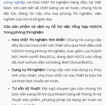
công nghiệp
và hóa chất thí nghiệm hàng đầu tại Việt
Nam. Với cam kết về chất lượng và an toàn, chúng tôi là
đối tác đáng tin cậy cho mọi phòng thí nghiệm, viện
nghiên cứu và cơ sở giáo dục.
Các sản phẩm và dịch vụ hỗ trợ việc tổng hợp H2SO4
trong phòng thí nghiệm
Hóa chất thí nghiệm tinh khiết:
Chúng tôi cung cấp
đầy đủ các hóa chất cần thiết cho quá trình điều chế
H2SO4 trong phòng thí nghiệm, bao gồm: Lưu huỳnh
bột, Natri sunfit (Na₂SO₃), dung dịch H2O2 các nồng
độ, Axit sulfuric đặc và loãng, Bari Clorua (BaCl₂)...
Dụng cụ thí nghiệm:
Cung cấp các loại dụng cụ thủy
tinh chịu nhiệt, chịu hóa chất và các thiết bị bảo hộ
cá nhân đạt chuẩn an toàn.
Tư vấn kỹ thuật:
Đội ngũ chuyên gia của chúng tôi
luôn sẵn sàng hỗ trợ Quý khách hàng về thông tin kỹ
thuật sản phẩm, phương pháp sử dụng an toàn và