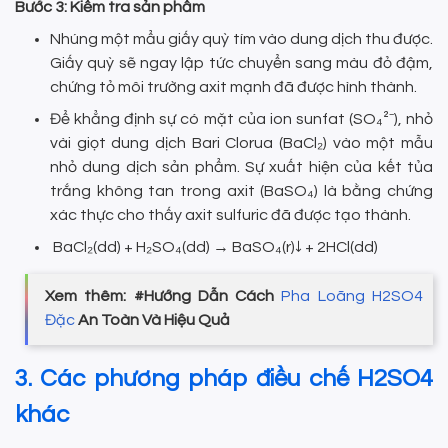
Bước 3: Kiểm tra sản phẩm
Nhúng một mẩu giấy quỳ tím vào dung dịch thu được.
Giấy quỳ sẽ ngay lập tức chuyển sang màu đỏ đậm,
chứng tỏ môi trường axit mạnh đã được hình thành.
Để khẳng định sự có mặt của ion sunfat (SO₄²⁻), nhỏ
vài giọt dung dịch Bari Clorua (BaCl₂) vào một mẫu
nhỏ dung dịch sản phẩm. Sự xuất hiện của kết tủa
trắng không tan trong axit (BaSO₄) là bằng chứng
xác thực cho thấy axit sulfuric đã được tạo thành.
BaCl₂(dd) + H₂SO₄(dd) → BaSO₄(r)↓ + 2HCl(dd)
Xem thêm: #Hướng Dẫn Cách
Pha Loãng H2SO4
Đặc
An Toàn Và Hiệu Quả
3. Các phương pháp điều chế H2SO4
khác