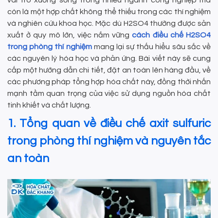
còn là một hợp chất không thể thiếu trong các thí nghiệm
và nghiên cứu khoa học. Mặc dù H2SO4 thường được sản
xuất ở quy mô lớn, việc nắm vững
cách điều chế H2SO4
trong phòng thí nghiệm
mang lại sự thấu hiểu sâu sắc về
các nguyên lý hóa học và phản ứng. Bài viết này sẽ cung
cấp một hướng dẫn chi tiết, đặt an toàn lên hàng đầu, về
các phương pháp tổng hợp hóa chất này, đồng thời nhấn
mạnh tầm quan trọng của việc sử dụng nguồn hóa chất
tinh khiết và chất lượng.
1. Tổng quan về điều chế axit sulfuric
trong phòng thí nghiệm và nguyên tắc
an toàn