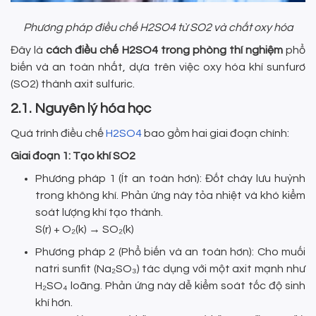
Phương pháp điều chế H2SO4 từ SO2 và chất oxy hóa
Đây là
cách điều chế H2SO4 trong phòng thí nghiệm
phổ
biến và an toàn nhất, dựa trên việc oxy hóa khí sunfurơ
(SO2) thành axit sulfuric.
2.1. Nguyên lý hóa học
Quá trình điều chế
H2SO4
bao gồm hai giai đoạn chính:
Giai đoạn 1: Tạo khí SO2
Phương pháp 1 (Ít an toàn hơn): Đốt cháy lưu huỳnh
trong không khí. Phản ứng này tỏa nhiệt và khó kiểm
soát lượng khí tạo thành.
S(r) + O₂(k) → SO₂(k)
Phương pháp 2 (Phổ biến và an toàn hơn): Cho muối
natri sunfit (Na₂SO₃) tác dụng với một axit mạnh như
H₂SO₄ loãng. Phản ứng này dễ kiểm soát tốc độ sinh
khí hơn.