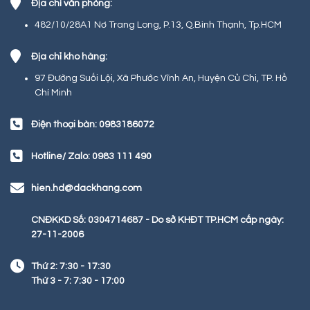
Địa chỉ văn phòng:
482/10/28A1 Nơ Trang Long, P.13, Q.Bình Thạnh, Tp.HCM
Địa chỉ kho hàng:
97 Đường Suối Lội, Xã Phước Vĩnh An, Huyện Củ Chi, TP. Hồ
Chí Minh
Điện thoại bàn: 0983186072
Hotline/ Zalo: 0983 111 490
hien.hd@dackhang.com
CNĐKKD Số: 0304714687 - Do sở KHĐT TP.HCM cấp ngày:
27-11-2006
Thứ 2: 7:30 - 17:30
Thứ 3 - 7: 7:30 - 17:00