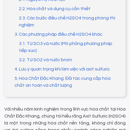
2.2. Hóa chất và dụng cụ cần thiết
2.3. Các bước điều chế H2SO4 trong phòng thí
nghiệm
3. Các phương pháp điều chế H2SO4 khác
3.1. Từ SO3 và nước (Mô phỏng phương pháp
tiếp xúc)
3.2. Từ SO2 và nước brom
4. Lưu ý quan trọng khi làm việc với axit sulfuric
5. Hóa Chất Đắc Khang: Đối tác cung cấp hóa
chất an toàn và chất lượng
Với nhiều năm kinh nghiệm trong lĩnh vực hóa chất tại Hóa
Chất Đắc Khang, chúng tôi hiểu rằng Axit Sulfuric (H2SO4)
là một trong những hóa chất nền tảng, không chỉ đóng
vai trò xương sống trong nhiều ngành công nghiệp mà