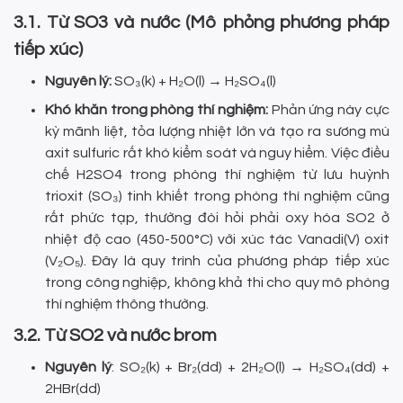
3.1. Từ SO3 và nước (Mô phỏng phương pháp
tiếp xúc)
Nguyên lý:
SO₃(k) + H₂O(l) → H₂SO₄(l)
Khó khăn trong phòng thí nghiệm:
Phản ứng này cực
kỳ mãnh liệt, tỏa lượng nhiệt lớn và tạo ra sương mù
axit sulfuric rất khó kiểm soát và nguy hiểm. Việc điều
chế H2SO4 trong phòng thí nghiệm từ lưu huỳnh
trioxit (SO₃) tinh khiết trong phòng thí nghiệm cũng
rất phức tạp, thường đòi hỏi phải oxy hóa SO2 ở
nhiệt độ cao (450-500°C) với xúc tác Vanadi(V) oxit
(V₂O₅). Đây là quy trình của phương pháp tiếp xúc
trong công nghiệp, không khả thi cho quy mô phòng
thí nghiệm thông thường.
3.2. Từ SO2 và nước brom
Nguyên lý
: SO₂(k) + Br₂(dd) + 2H₂O(l) → H₂SO₄(dd) +
2HBr(dd)