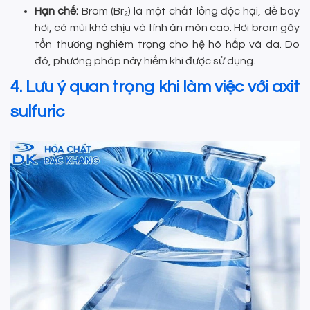
Hạn chế:
Brom (Br₂) là một chất lỏng độc hại, dễ bay
hơi, có mùi khó chịu và tính ăn mòn cao. Hơi brom gây
tổn thương nghiêm trọng cho hệ hô hấp và da. Do
đó, phương pháp này hiếm khi được sử dụng.
4. Lưu ý quan trọng khi làm việc với axit
sulfuric