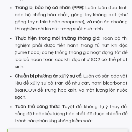
Trang bị bảo hộ cá nhân (PPE):
Luôn luôn đeo kính
bảo hộ chống hóa chất, găng tay kháng axit (như
găng tay nitrile hoặc neoprene), và mặc áo choàng
thí nghiệm cài kín nút trong suốt quá trình.
Thực hiện trong môi trường thông gió
: Toàn bộ thí
nghiệm phải được tiến hành trong tủ hút khí độc
(fume hood) có hệ thống thông gió hoạt động tốt để
loại bỏ hoàn toàn các khí độc như SO2 có thể phát
sinh.
Chuẩn bị phương án xử lý sự cố:
Luôn có sẵn các vật
liệu để xử lý sự cố tràn đổ như cát, natri bicarbonat
(NaHCO3) để trung hòa axit, và một lượng lớn nước
sạch.
Tuân thủ công thức:
Tuyệt đối không tự ý thay đổi
nồng độ hoặc liều lượng hóa chất đã được chỉ dẫn để
tránh các phản ứng không kiểm soát..