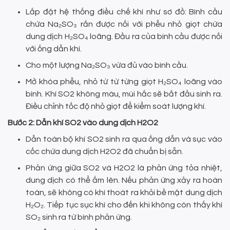
Lắp đặt hệ thống điều chế khí như sơ đồ: Bình cầu
chứa Na₂SO₃ rắn được nối với phễu nhỏ giọt chứa
dung dịch H₂SO₄ loãng. Đầu ra của bình cầu được nối
với ống dẫn khí.
Cho một lượng Na₂SO₃ vừa đủ vào bình cầu.
Mở khóa phễu, nhỏ từ từ từng giọt H₂SO₄ loãng vào
bình. Khí SO2 không màu, mùi hắc sẽ bắt đầu sinh ra.
Điều chỉnh tốc độ nhỏ giọt để kiểm soát lượng khí.
Bước 2: Dẫn khí SO2 vào dung dịch H2O2
Dẫn toàn bộ khí SO2 sinh ra qua ống dẫn và sục vào
cốc chứa dung dịch H2O2 đã chuẩn bị sẵn.
Phản ứng giữa SO2 và H2O2 là phản ứng tỏa nhiệt,
dung dịch có thể ấm lên. Nếu phản ứng xảy ra hoàn
toàn, sẽ không có khí thoát ra khỏi bề mặt dung dịch
H₂O₂. Tiếp tục sục khí cho đến khi không còn thấy khí
SO₂ sinh ra từ bình phản ứng.