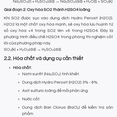
Na₂SO₃(r) + H₂SO₄(dd) → Na₂SO₄(dd) + H₂O(l) + SO₂(k)
Giai đoạn 2: Oxy hóa SO2 thành H2SO4 loãng
Khí SO2 được sục vào dung dịch Hydro Peroxit (H2O2).
H2O2 là một chất oxy hóa mạnh, sẽ oxy hóa lưu huỳnh từ
số oxy hóa +4 trong SO2 lên +6 trong H2SO4. Đây là
phương trình điều chế H2SO4 trong phòng thí nghiệm cốt
lõi của phương pháp này.
SO₂(k) + H₂O₂(dd) → H₂SO₄(dd)
2.2. Hóa chất và dụng cụ cần thiết
Hóa chất:
Natri sunfit (Na₂SO₃) tinh khiết.
Dung dịch Hydro Peroxit (H2O2) 3% - 6%.
Axit sulfuric loãng để mồi phản ứng.
Nước cất.
Dung dịch Bari Clorua (BaCl₂) để kiểm tra sản
phẩm.