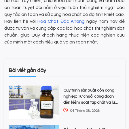
hơn cả. Tuy nhiên, chìa khóa để thành công và đảm bảo
an toàn tuyệt đối nằm ở việc tuân thủ nghiêm ngặt các
quy tắc an toàn và sử dụng hóa chất có độ tinh khiết cao.
Hãy liên hệ với
Hóa Chất Đắc Khang
ngay hôm nay để
được tư vấn và cung cấp các loại hóa chất thí nghiệm đạt
chuẩn, giúp Quý khách hàng thực hiện các nghiên cứu
của mình một cách hiệu quả và an toàn nhất.
Bài viết gần đây
Quy trình sản xuất cồn công
nghiệp: Từ chuỗi công đoạn
đến kiểm soát tạp chất và lựa
chọn hóa chất
04 Tháng 08, 2026