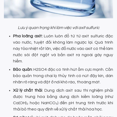
Lưu ý quan trọng khi làm việc với axit sulfuric
Pha loãng axit:
Luôn luôn đổ từ từ axit sulfuric đặc
vào nước, tuyệt đối không làm ngược lại. Quá trình
này tỏa nhiệt rất lớn, việc đổ nước vào axit có thể làm
nước sôi đột ngột và bắn axit ra ngoài gây nguy
hiểm.
Bảo quản
: H2SO4 đặc có tính hút ẩm cực mạnh. Cần
bảo quản trong chai lọ thủy tinh có nút đậy kín, dán
nhãn rõ ràng và đặt ở nơi khô ráo, thoáng mát.
Xử lý chất thải
: Dung dịch axit sau thí nghiệm phải
được trung hòa bằng dung dịch kiềm loãng (như
Ca(OH)₂ hoặc NaHCO₃) đến pH trung tính trước khi
thải bỏ theo quy định về xử lý chất thải hóa học.