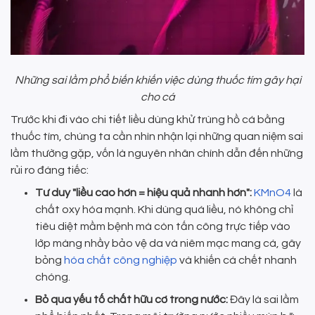
Những sai lầm phổ biến khiến việc dùng thuốc tím gây hại
cho cá
Trước khi đi vào chi tiết liều dùng khử trùng hồ cá bằng
thuốc tím, chúng ta cần nhìn nhận lại những quan niệm sai
lầm thường gặp, vốn là nguyên nhân chính dẫn đến những
rủi ro đáng tiếc:
Tư duy "liều cao hơn = hiệu quả nhanh hơn":
KMnO4
là
chất oxy hóa mạnh. Khi dùng quá liều, nó không chỉ
tiêu diệt mầm bệnh mà còn tấn công trực tiếp vào
lớp màng nhầy bảo vệ da và niêm mạc mang cá, gây
bỏng
hóa chất công nghiệp
và khiến cá chết nhanh
chóng.
Bỏ qua yếu tố chất hữu cơ trong nước:
Đây là sai lầm