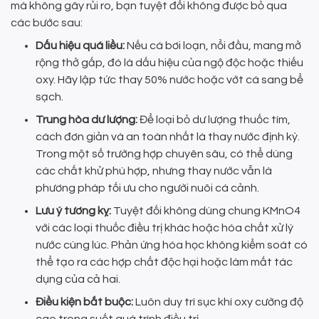
mà không gây rủi ro, bạn tuyệt đối không được bỏ qua
các bước sau:
Dấu hiệu quá liều:
Nếu cá bơi loạn, nổi đầu, mang mở
rộng thở gấp, đó là dấu hiệu của ngộ độc hoặc thiếu
oxy. Hãy lập tức thay 50% nước hoặc vớt cá sang bể
sạch.
Trung hòa dư lượng:
Để loại bỏ dư lượng thuốc tím,
cách đơn giản và an toàn nhất là thay nước định kỳ.
Trong một số trường hợp chuyên sâu, có thể dùng
các chất khử phù hợp, nhưng thay nước vẫn là
phương pháp tối ưu cho người nuôi cá cảnh.
Lưu ý tương kỵ:
Tuyệt đối không dùng chung KMnO4
với các loại thuốc điều trị khác hoặc hóa chất xử lý
nước cùng lúc. Phản ứng hóa học không kiểm soát có
thể tạo ra các hợp chất độc hại hoặc làm mất tác
dụng của cả hai.
Điều kiện bắt buộc:
Luôn duy trì sục khí oxy cường độ