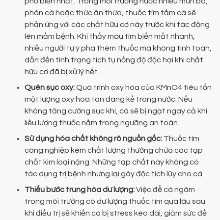
phổ biến nhất. Trong môi trường nước nhiều mùn bã,
phân cá hoặc thức ăn thừa, thuốc tím tắm cá sẽ
phản ứng với các chất hữu cơ này trước khi tác động
lên mầm bệnh. Khi thấy màu tím biến mất nhanh,
nhiều người tự ý pha thêm thuốc mà không tính toán,
dẫn đến tình trạng tích tụ nồng độ độc hại khi chất
hữu cơ đã bị xử lý hết.
Quên sục oxy:
Quá trình oxy hóa của KMnO4 tiêu tốn
một lượng oxy hòa tan đáng kể trong nước. Nếu
không tăng cường sục khí, cá sẽ bị ngạt ngay cả khi
liều lượng thuốc nằm trong ngưỡng an toàn.
Sử dụng hóa chất không rõ nguồn gốc:
Thuốc tím
công nghiệp kém chất lượng thường chứa các tạp
chất kim loại nặng. Những tạp chất này không có
tác dụng trị bệnh nhưng lại gây độc tích lũy cho cá.
Thiếu bước trung hòa dư lượng:
Việc để cá ngâm
trong môi trường có dư lượng thuốc tím quá lâu sau
khi điều trị sẽ khiến cá bị stress kéo dài, giảm sức đề