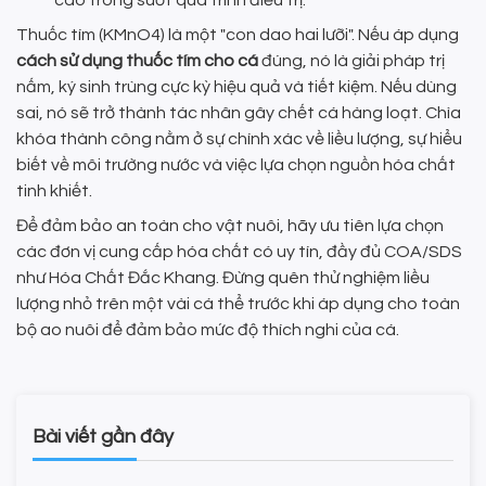
cao trong suốt quá trình điều trị.
Thuốc tím (KMnO4) là một "con dao hai lưỡi". Nếu áp dụng
cách sử dụng thuốc tím cho cá
đúng, nó là giải pháp trị
nấm, ký sinh trùng cực kỳ hiệu quả và tiết kiệm. Nếu dùng
sai, nó sẽ trở thành tác nhân gây chết cá hàng loạt. Chìa
khóa thành công nằm ở sự chính xác về liều lượng, sự hiểu
biết về môi trường nước và việc lựa chọn nguồn hóa chất
tinh khiết.
Để đảm bảo an toàn cho vật nuôi, hãy ưu tiên lựa chọn
các đơn vị cung cấp hóa chất có uy tín, đầy đủ COA/SDS
như Hóa Chất Đắc Khang. Đừng quên thử nghiệm liều
lượng nhỏ trên một vài cá thể trước khi áp dụng cho toàn
bộ ao nuôi để đảm bảo mức độ thích nghi của cá.
Bài viết gần đây