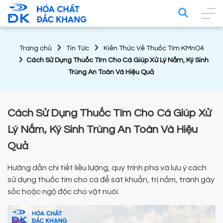
Trang chủ
Tin Tức
Kiến Thức Về Thuốc Tím KMnO4
Cách Sử Dụng Thuốc Tím Cho Cá Giúp Xử Lý Nấm, Ký Sinh
Trùng An Toàn Và Hiệu Quả
Cách Sử Dụng Thuốc Tím Cho Cá Giúp Xử
Lý Nấm, Ký Sinh Trùng An Toàn Và Hiệu
Quả
Hướng dẫn chi tiết liều lượng, quy trình pha và lưu ý cách
sử dụng thuốc tím cho cá để sát khuẩn, trị nấm, tránh gây
sốc hoặc ngộ độc cho vật nuôi.