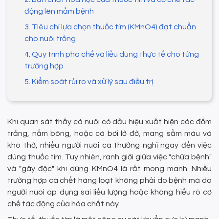
động lên mầm bệnh
3. Tiêu chí lựa chọn thuốc tím (KMnO4) đạt chuẩn
cho nuôi trồng
4. Quy trình pha chế và liều dùng thực tế cho từng
trường hợp
5. Kiểm soát rủi ro và xử lý sau điều trị
Khi quan sát thấy cá nuôi có dấu hiệu xuất hiện các đốm
trắng, nấm bông, hoặc cá bơi lờ đờ, mang sẫm màu và
khó thở, nhiều người nuôi cá thường nghĩ ngay đến việc
dùng thuốc tím. Tuy nhiên, ranh giới giữa việc "chữa bệnh"
và "gây độc" khi dùng KMnO4 là rất mong manh. Nhiều
trường hợp cá chết hàng loạt không phải do bệnh mà do
người nuôi áp dụng sai liều lượng hoặc không hiểu rõ cơ
chế tác động của hóa chất này.