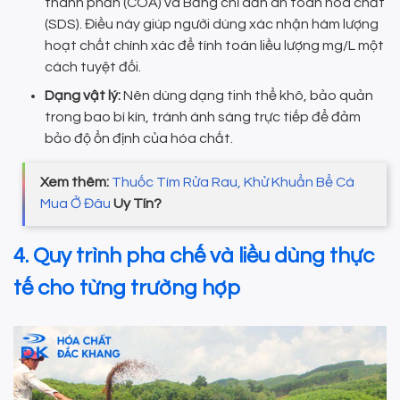
thành phần (COA) và Bảng chỉ dẫn an toàn hóa chất
(SDS). Điều này giúp người dùng xác nhận hàm lượng
hoạt chất chính xác để tính toán liều lượng mg/L một
cách tuyệt đối.
Dạng vật lý:
Nên dùng dạng tinh thể khô, bảo quản
trong bao bì kín, tránh ánh sáng trực tiếp để đảm
bảo độ ổn định của hóa chất.
Xem thêm:
Thuốc Tím Rửa Rau, Khử Khuẩn Bể Cá
Mua Ở Đâu
Uy Tín?
4. Quy trình pha chế và liều dùng thực
tế cho từng trường hợp