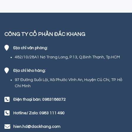
CÔNG TY CỔ PHẦN ĐẮC KHANG
Địa chỉ văn phòng:
482/10/28A1 Nơ Trang Long, P.13, Q.Bình Thạnh, Tp.HCM
Địa chỉ kho hàng:
97 Đường Suối Lội, Xã Phước Vĩnh An, Huyện Củ Chi, TP. Hồ
Chí Minh
Điện thoại bàn: 0983186072
Hotline/ Zalo: 0983 111 490
hien.hd@dackhang.com