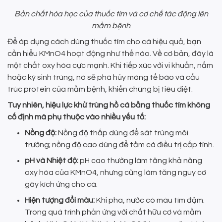
Bản chất hóa học của thuốc tím và cơ chế tác động lên
mầm bệnh
Để áp dụng cách dùng thuốc tím cho cá hiệu quả, bạn
cần hiểu KMnO4 hoạt động như thế nào. Về cơ bản, đây là
một chất oxy hóa cực mạnh. Khi tiếp xúc với vi khuẩn, nấm
hoặc ký sinh trùng, nó sẽ phá hủy màng tế bào và cấu
trúc protein của mầm bệnh, khiến chúng bị tiêu diệt.
Tuy nhiên, hiệu lực khử trùng hồ cá bằng thuốc tím không
cố định mà phụ thuộc vào nhiều yếu tố:
Nồng độ:
Nồng độ thấp dùng để sát trùng môi
trường; nồng độ cao dùng để tắm cá điều trị cấp tính.
pH và Nhiệt độ:
pH cao thường làm tăng khả năng
oxy hóa của KMnO4, nhưng cũng làm tăng nguy cơ
gây kích ứng cho cá.
Hiện tượng đổi màu:
Khi pha, nước có màu tím đậm.
Trong quá trình phản ứng với chất hữu cơ và mầm