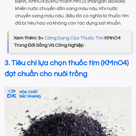
bệnh, KMnO4 bị khử thành MnO2 (Mangan dioxide)
khiến nước chuyển dần sang màu nâu. Khi nước
chuyển sang màu nâu, điều đó có nghĩa là thuốc tím
đã bị tiêu hao và không còn tác dụng sát khuẩn.
Xem thêm: 9+
Công Dụng Của Thuốc Tím
KMnO4
Trong Đời Sống Và Công Nghiệp
3. Tiêu chí lựa chọn thuốc tím (KMnO4)
đạt chuẩn cho nuôi trồng