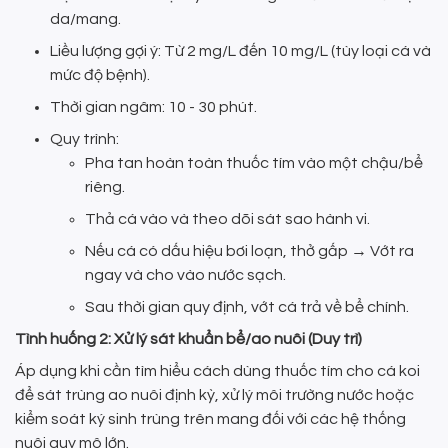
da/mang.
Liều lượng gợi ý: Từ 2 mg/L đến 10 mg/L (tùy loại cá và
mức độ bệnh).
Thời gian ngâm: 10 - 30 phút.
Quy trình:
Pha tan hoàn toàn thuốc tím vào một chậu/bể
riêng.
Thả cá vào và theo dõi sát sao hành vi.
Nếu cá có dấu hiệu bơi loạn, thở gấp → Vớt ra
ngay và cho vào nước sạch.
Sau thời gian quy định, vớt cá trả về bể chính.
Tình huống 2: Xử lý sát khuẩn bể/ao nuôi (Duy trì)
Áp dụng khi cần tìm hiểu cách dùng thuốc tím cho cá koi
để sát trùng ao nuôi định kỳ, xử lý môi trường nước hoặc
kiểm soát ký sinh trùng trên mang đối với các hệ thống
nuôi quy mô lớn.