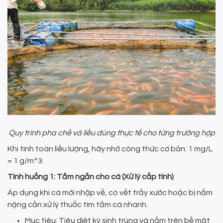
Quy trình pha chế và liều dùng thực tế cho từng trường hợp
Khi tính toán liều lượng, hãy nhớ công thức cơ bản: 1 mg/L
= 1 g/m^3.
Tình huống 1: Tắm ngắn cho cá (Xử lý cấp tính)
Áp dụng khi cá mới nhập về, có vết trầy xước hoặc bị nấm
nặng cần xử lý thuốc tím tắm cá nhanh.
Mục tiêu: Tiêu diệt ký sinh trùng và nấm trên bề mặt