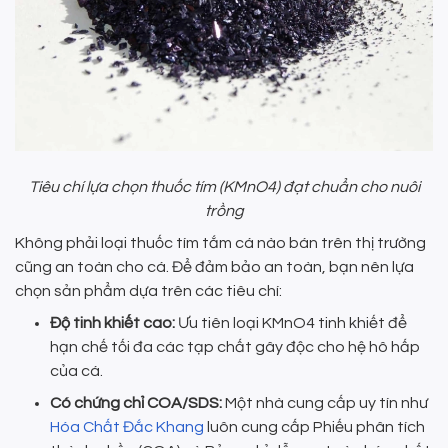
Tiêu chí lựa chọn thuốc tím (KMnO4) đạt chuẩn cho nuôi
trồng
Không phải loại thuốc tím tắm cá nào bán trên thị trường
cũng an toàn cho cá. Để đảm bảo an toàn, bạn nên lựa
chọn sản phẩm dựa trên các tiêu chí:
Độ tinh khiết cao:
Ưu tiên loại KMnO4 tinh khiết để
hạn chế tối đa các tạp chất gây độc cho hệ hô hấp
của cá.
Có chứng chỉ COA/SDS:
Một nhà cung cấp uy tín như
Hóa Chất Đắc Khang
luôn cung cấp Phiếu phân tích