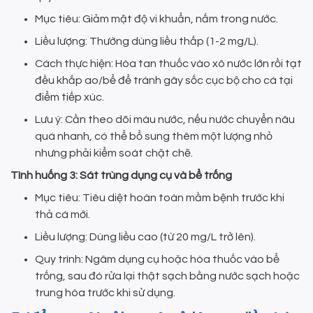
Mục tiêu: Giảm mật độ vi khuẩn, nấm trong nước.
Liều lượng: Thường dùng liều thấp (1-2 mg/L).
Cách thực hiện: Hòa tan thuốc vào xô nước lớn rồi tạt
đều khắp ao/bể để tránh gây sốc cục bộ cho cá tại
điểm tiếp xúc.
Lưu ý: Cần theo dõi màu nước, nếu nước chuyển nâu
quá nhanh, có thể bổ sung thêm một lượng nhỏ
nhưng phải kiểm soát chặt chẽ.
Tình huống 3: Sát trùng dụng cụ và bể trống
Mục tiêu: Tiêu diệt hoàn toàn mầm bệnh trước khi
thả cá mới.
Liều lượng: Dùng liều cao (từ 20 mg/L trở lên).
Quy trình: Ngâm dụng cụ hoặc hòa thuốc vào bể
trống, sau đó rửa lại thật sạch bằng nước sạch hoặc
trung hòa trước khi sử dụng.