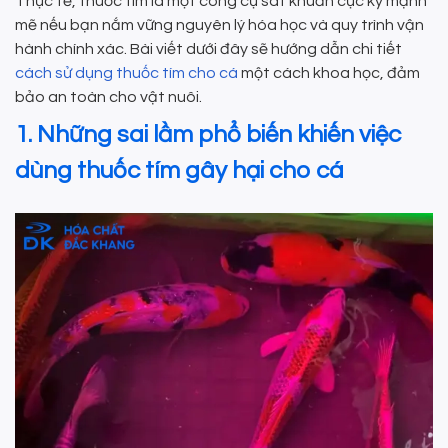
Thực tế, thuốc tím là một công cụ sát khuẩn cực kỳ mạnh
mẽ nếu bạn nắm vững nguyên lý hóa học và quy trình vận
hành chính xác. Bài viết dưới đây sẽ hướng dẫn chi tiết
cách sử dụng thuốc tím cho cá
một cách khoa học, đảm
bảo an toàn cho vật nuôi.
1. Những sai lầm phổ biến khiến việc
dùng thuốc tím gây hại cho cá