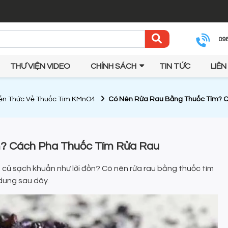
09
THƯ VIỆN VIDEO
CHÍNH SÁCH
TIN TỨC
LIÊN
ến Thức Về Thuốc Tím KMnO4
Có Nên Rửa Rau Bằng Thuốc Tím? 
? Cách Pha Thuốc Tím Rửa Rau
au củ sạch khuẩn như lời đồn? Có nên rửa rau bằng thuốc tím
dung sau dây.