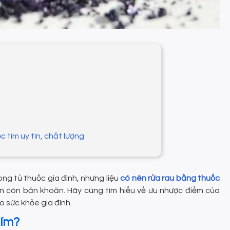
 tím uy tín, chất lượng
ng tủ thuốc gia đình, nhưng liệu
có nên rửa rau bằng thuốc
vẫn còn băn khoăn. Hãy cùng tìm hiểu về ưu nhược điểm của
 sức khỏe gia đình.
tím?