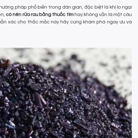
hương pháp phổ biến trong dân gian, đặc biệt là khi lo ngại
ên,
có nên rửa rau bằng thuốc tím
hay không vẫn là một câu
 chuẩn xác cho thắc mắc này hãy cùng khám phá ngay ưu và