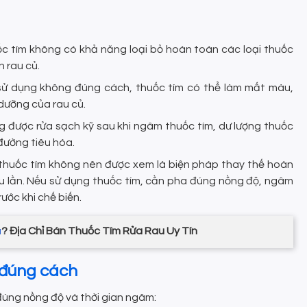
ốc tím không có khả năng loại bỏ hoàn toàn các loại thuốc
n rau củ.
 sử dụng không đúng cách, thuốc tím có thể làm mất màu,
 dưỡng của rau củ.
g được rửa sạch kỹ sau khi ngâm thuốc tím, dư lượng thuốc
đường tiêu hóa.
 thuốc tím không nên được xem là biện pháp thay thế hoàn
ều lần. Nếu sử dụng thuốc tím, cần pha đúng nồng độ, ngâm
rước khi chế biến.
u
? Địa Chỉ Bán Thuốc Tím Rửa Rau Uy Tín
 đúng cách
úng nồng độ và thời gian ngâm: