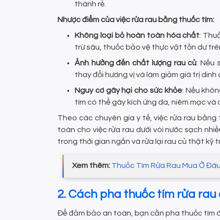
thành rẻ.
Nhược điểm của việc rửa rau bằng thuốc tím:
Không loại bỏ hoàn toàn hóa chất
: Thu
trừ sâu, thuốc bảo vệ thực vật tồn dư trê
Ảnh hưởng đến chất lượng rau củ
: Nếu
thay đổi hương vị và làm giảm giá trị dinh
Nguy cơ gây hại cho sức khỏe
: Nếu khôn
tím có thể gây kích ứng da, niêm mạc và 
Theo các chuyên gia y tế, việc rửa rau bằng
toàn cho việc rửa rau dưới vòi nước sạch nhi
trong thời gian ngắn và rửa lại rau củ thật kỹ t
Xem thêm:
Thuốc Tím Rửa Rau Mua Ở Đâ
2. Cách pha thuốc tím rửa rau
Để đảm bảo an toàn, bạn cần pha thuốc tím đ