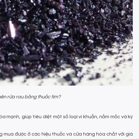
nên rửa rau bằng thuốc tím?
óa mạnh, giúp tiêu diệt một số loại vi khuẩn, nấm mốc và ký
g mua được ở các hiệu thuốc và cửa hàng hóa chất với giá