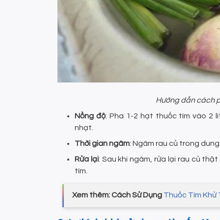
Hướng dẫn cách p
Nồng độ
: Pha 1-2 hạt thuốc tím vào 2 
nhạt.
Thời gian ngâm
: Ngâm rau củ trong dung
Rửa lại
: Sau khi ngâm, rửa lại rau củ thậ
tím.
Xem thêm: Cách Sử Dụng
Thuốc Tím Khử 