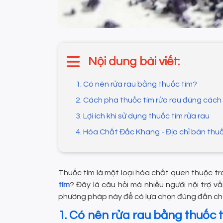
Nội dung bài viết:
1. Có nên rửa rau bằng thuốc tím?
2. Cách pha thuốc tím rửa rau đúng cách
3. Lợi ích khi sử dụng thuốc tím rửa rau
4. Hóa Chất Đắc Khang - Địa chỉ bán thuốc
Thuốc tím là một loại hóa chất quen thuộc tro
tím
? Đây là câu hỏi mà nhiều người nội trợ 
phương pháp này để có lựa chọn đúng đắn cho
1. Có nên rửa rau bằng thuốc 