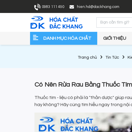
0983 111 490
hien.hd@dackhang.com
DANH MỤC HÓA CHẤT
GIỚI THIỆU
Trang chủ
Tin Tức
Ki
Có Nên Rửa Rau Bằng Thuốc Tím
Thuốc tím - liệu có phải là "thần dược" giúp r
hay không? Hãy cùng tìm hiểu ngay trong nội 