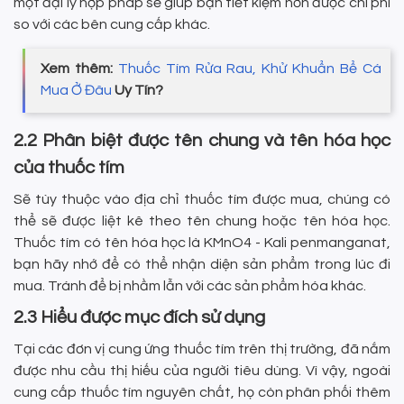
một đại lý hợp pháp sẽ giúp bạn tiết kiệm hơn được chi phí
so với các bên cung cấp khác.
Xem thêm:
Thuốc Tím Rửa Rau, Khử Khuẩn Bể Cá
Mua Ở Đâu
Uy Tín?
2.2 Phân biệt được tên chung và tên hóa học
của thuốc tím
Sẽ tùy thuộc vào địa chỉ thuốc tím được mua, chúng có
thể sẽ được liệt kê theo tên chung hoặc tên hóa học.
Thuốc tím có tên hóa học là KMnO4 - Kali penmanganat,
bạn hãy nhớ để có thể nhận diện sản phẩm trong lúc đi
mua. Tránh để bị nhầm lẫn với các sản phẩm hóa khác.
2.3 Hiểu được mục đích sử dụng
Tại các đơn vị cung ứng thuốc tím trên thị trường, đã nắm
được nhu cầu thị hiếu của người tiêu dùng. Vì vậy, ngoài
cung cấp thuốc tím nguyên chất, họ còn phân phối thêm