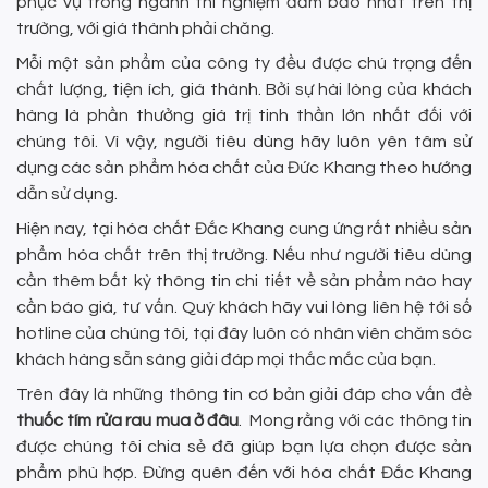
phục vụ trong ngành thí nghiệm đảm bảo nhất trên thị
trường, với giá thành phải chăng.
Mỗi một sản phẩm của công ty đều được chú trọng đến
chất lượng, tiện ích, giá thành. Bởi sự hài lòng của khách
hàng là phần thưởng giá trị tinh thần lớn nhất đối với
chúng tôi. Vì vậy, người tiêu dùng hãy luôn yên tâm sử
dụng các sản phẩm hóa chất của Đức Khang theo hướng
dẫn sử dụng.
Hiện nay, tại hóa chất Đắc Khang cung ứng rất nhiều sản
phẩm hóa chất trên thị trường. Nếu như người tiêu dùng
cần thêm bất kỳ thông tin chi tiết về sản phẩm nào hay
cần báo giá, tư vấn. Quý khách hãy vui lòng liên hệ tới số
hotline của chúng tôi, tại đây luôn có nhân viên chăm sóc
khách hàng sẵn sàng giải đáp mọi thắc mắc của bạn.
Trên đây là những thông tin cơ bản giải đáp cho vấn đề
thuốc tím rửa rau mua ở đâu
. Mong rằng với các thông tin
được chúng tôi chia sẻ đã giúp bạn lựa chọn được sản
phẩm phù hợp. Đừng quên đến với hóa chất Đắc Khang