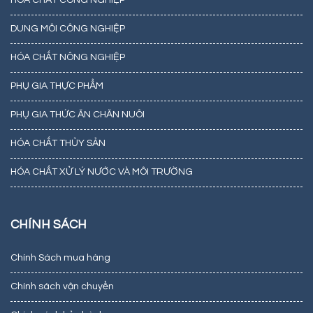
HÓA CHẤT CÔNG NGHIỆP
DUNG MÔI CÔNG NGHIỆP
HÓA CHẤT NÔNG NGHIỆP
PHỤ GIA THỰC PHẨM
PHỤ GIA THỨC ĂN CHĂN NUÔI
HÓA CHẤT THỦY SẢN
HÓA CHẤT XỬ LÝ NƯỚC VÀ MÔI TRƯỜNG
CHÍNH SÁCH
Chính Sách mua hàng
Chính sách vận chuyển