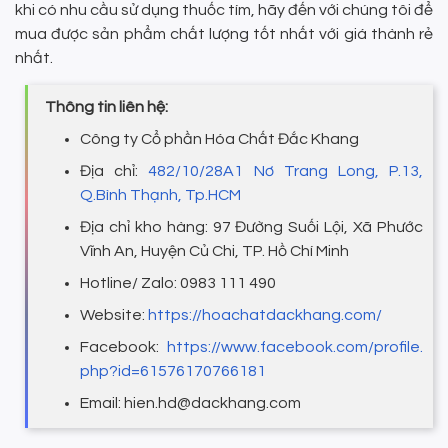
khi có nhu cầu sử dụng thuốc tím, hãy đến với chúng tôi để
mua được sản phẩm chất lượng tốt nhất với giá thành rẻ
nhất.
Thông tin liên hệ:
Công ty Cổ phần Hóa Chất Đắc Khang
Địa chỉ:
482/10/28A1 Nơ Trang Long, P.13,
Q.Bình Thạnh, Tp.HCM
Địa chỉ kho hàng: 97 Đường Suối Lội, Xã Phước
Vĩnh An, Huyện Củ Chi, TP. Hồ Chí Minh
Hotline/ Zalo: 0983 111 490
Website:
https://hoachatdackhang.com/
Facebook:
https://www.facebook.com/profile.
php?id=61576170766181
Email: hien.hd@dackhang.com