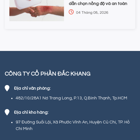
dẫn chọn nồng độ và an toàn
04 Tháng 08, 2026
CÔNG TY CỔ PHẦN ĐẮC KHANG
Địa chỉ văn phòng:
482/10/28A1 Nơ Trang Long, P.13, Q.Bình Thạnh, Tp.HCM
Địa chỉ kho hàng:
97 Đường Suối Lội, Xã Phước Vĩnh An, Huyện Củ Chi, TP. Hồ
Chí Minh