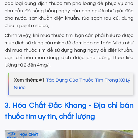
các loại dung dịch thuốc tím pha loãng để phục vụ cho
nhu cầu đời sống hằng ngày của con người như giải độc
cho nước, sát khuẩn diệt khuẩn, rửa sạch rau củ, dùng
điều trị bệnh cho cá,....
Chính vì vậy, khi mua thuốc tím, bạn cần phải hiểu rõ được
mục đích sử dụng của mình để đảm bảo an toàn. Ví dụ như
khi mua thuốc tím để sử dụng hằng ngày để diệt khuẩn,
bạn chỉ nên mua dung dịch được pha loãng theo liều
lượng từ 2 đến 4mg/l.
Xem thêm: #1
Tác Dụng Của Thuốc Tím Trong Xử Lý
Nước
3. Hóa Chất Đắc Khang - Địa chỉ bán
thuốc tím uy tín, chất lượng