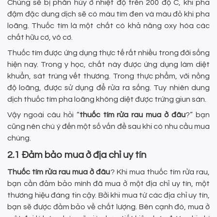
Chúng sẽ bị phân hủy ở nhiệt độ trên 200 độ C, khi pha
đậm đặc dung dịch sẽ có màu tím đen và màu đỏ khi pha
loãng. Thuốc tím là một chất có khả năng oxy hóa các
chất hữu cơ, vô cơ.
Thuốc tím được ứng dụng thực tế rất nhiều trong đời sống
hiện nay. Trong y học, chất này được ứng dụng làm diệt
khuẩn, sát trùng vết thương. Trong thực phẩm, với nồng
độ loãng, được sử dụng để rửa ra sống. Tuy nhiên dung
dịch thuốc tím pha loãng không diệt được trứng giun sán.
Vậy ngoài câu hỏi “
thuốc tím rửa rau mua ở đâu
?” bạn
cũng nên chú ý đến một số vấn đề sau khi có nhu cầu mua
chúng.
2.1 Đảm bảo mua ở địa chỉ uy tín
Thuốc tím rửa rau mua ở đâu
? Khi mua thuốc tím rửa rau,
bạn cần đảm bảo mình đã mua ở một địa chỉ uy tín, một
thương hiệu đáng tin cậy. Bởi khi mua từ các địa chỉ uy tín,
bạn sẽ được đảm bảo về chất lượng. Bên cạnh đó, mua ở