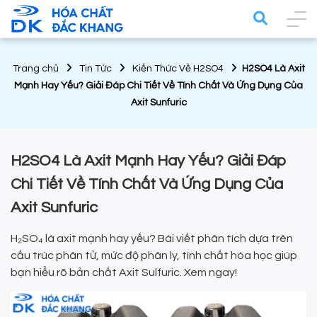
Trang chủ
Tin Tức
Kiến Thức Về H2SO4
H2SO4 Là Axit
Mạnh Hay Yếu? Giải Đáp Chi Tiết Về Tính Chất Và Ứng Dụng Của
Axit Sunfuric
H2SO4 Là Axit Mạnh Hay Yếu? Giải Đáp
Chi Tiết Về Tính Chất Và Ứng Dụng Của
Axit Sunfuric
H₂SO₄ là axit mạnh hay yếu? Bài viết phân tích dựa trên
cấu trúc phân tử, mức độ phân ly, tính chất hóa học giúp
bạn hiểu rõ bản chất Axit Sulfuric. Xem ngay!