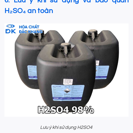
6. Lưu ý khi sử dụng và bảo quản
H₂SO₄ an toàn
Lưu ý khi sử dụng H2SO4