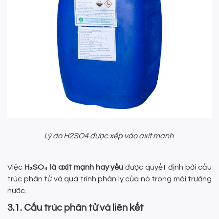
Lý do H2SO4 được xếp vào axit mạnh
Việc
H₂SO₄ là axit mạnh hay yếu
được quyết định bởi cấu
trúc phân tử và quá trình phân ly của nó trong môi trường
nước.
3.1. Cấu trúc phân tử và liên kết