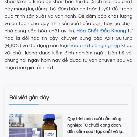
khác là chìa khóa để khai thác tối đa lợi ích mà hóa chất
này mang lại, đồng thời đảm bảo an toàn tuyệt đối trong
quá trình sản xuất và vận hành. Để đảm bảo chất lượng
và an toàn cho quy trình sản xuất của bạn, hãy lựa chọn
nhà cung cấp hóa chất uy tín.
Hóa Chất Đắc Khang
tự
hào là đối tác tin cậy, chuyên cung cấp Axit Sulfuric
(H₂SO₄) và đa dạng các loại
hóa chất công nghiệp
khác
với chất lượng được kiểm định nghiêm ngặt. Liên hệ với
chúng tôi ngay hôm nay để được tư vấn chuyên sâu và
nhận báo giá tốt nhất
Bài viết gần đây
Quy trình sản xuất cồn công
nghiệp: Từ chuỗi công đoạn
đến kiểm soát tạp chất và lựa