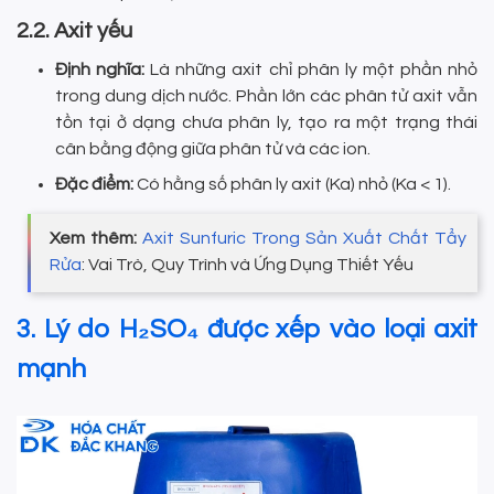
2.2. Axit yếu
Định nghĩa:
Là những axit chỉ phân ly một phần nhỏ
trong dung dịch nước. Phần lớn các phân tử axit vẫn
tồn tại ở dạng chưa phân ly, tạo ra một trạng thái
cân bằng động giữa phân tử và các ion.
Đặc điểm:
Có hằng số phân ly axit (Ka) nhỏ (Ka < 1).
Xem thêm:
Axit Sunfuric Trong Sản Xuất Chất Tẩy
Rửa
: Vai Trò, Quy Trình và Ứng Dụng Thiết Yếu
3. Lý do H₂SO₄ được xếp vào loại axit
mạnh