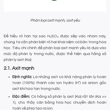
Phân loại axit mạnh, axit yếu
Để hiểu rõ hơn tại sao H₂SO₄ được xếp vào nhóm này,
chúng ta cần phân biệt rõ hai khái niệm cơ bản trong hóa
học. Tiêu chí chính để phân loại axit mạnh yếu là dựa vào
mức độ phân ly trong nước, được thể hiện qua hằng số
phân ly axit (Ka).
2.1. Axit mạnh
Định nghĩa:
Là những axit có khả năng phân ly hoàn
toàn (100%) thành các ion hydro (H⁺) và anion gốc
axit khi hòa tan trong nước.
Đặc điểm:
Có hằng số phân ly axit (Ka) rất lớn (Ka >>
1), cho thấy cân bằng hóa học chuyển dịch hoàn
toàn về phía tạo ra ion.