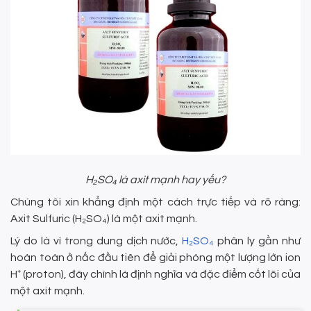
H₂SO₄ là axit mạnh hay yếu?
Chúng tôi xin khẳng định một cách trực tiếp và rõ ràng:
Axit Sulfuric (H₂SO₄) là một axit mạnh.
Lý do là vì trong dung dịch nước,
H₂SO₄
phân ly gần như
hoàn toàn ở nấc đầu tiên để giải phóng một lượng lớn ion
H⁺ (proton), đây chính là định nghĩa và đặc điểm cốt lõi của
một axit mạnh.