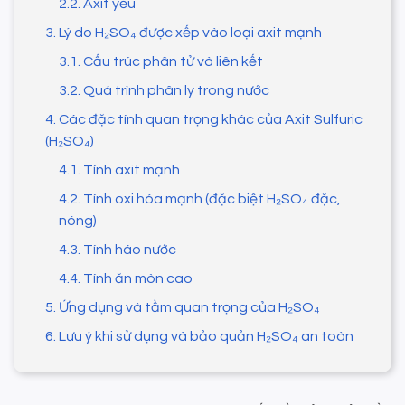
2.2. Axit yếu
3. Lý do H₂SO₄ được xếp vào loại axit mạnh
3.1. Cấu trúc phân tử và liên kết
3.2. Quá trình phân ly trong nước
4. Các đặc tính quan trọng khác của Axit Sulfuric
(H₂SO₄)
4.1. Tính axit mạnh
4.2. Tính oxi hóa mạnh (đặc biệt H₂SO₄ đặc,
nóng)
4.3. Tính háo nước
4.4. Tính ăn mòn cao
5. Ứng dụng và tầm quan trọng của H₂SO₄
6. Lưu ý khi sử dụng và bảo quản H₂SO₄ an toàn