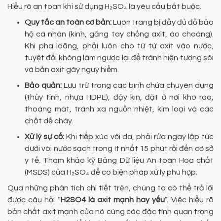
Hiểu rõ an toàn khi sử dụng H₂SO₄ là yêu cầu bắt buộc.
Quy tắc an toàn cơ bản:
Luôn trang bị đầy đủ đồ bảo
hộ cá nhân (kính, găng tay chống axit, áo choàng).
Khi pha loãng, phải luôn cho từ từ axit vào nước,
tuyệt đối không làm ngược lại để tránh hiện tượng sôi
và bắn axit gây nguy hiểm.
Bảo quản:
Lưu trữ trong các bình chứa chuyên dụng
(thủy tinh, nhựa HDPE), đậy kín, đặt ở nơi khô ráo,
thoáng mát, tránh xa nguồn nhiệt, kim loại và các
chất dễ cháy.
Xử lý sự cố:
Khi tiếp xúc với da, phải rửa ngay lập tức
dưới vòi nước sạch trong ít nhất 15 phút rồi đến cơ sở
y tế. Tham khảo kỹ Bảng Dữ liệu An toàn Hóa chất
(MSDS) của H₂SO₄ để có biện pháp xử lý phù hợp.
Qua những phân tích chi tiết trên, chúng ta có thể trả lời
được câu hỏi “
H2SO4 là axit mạnh hay yếu
”. Việc hiểu rõ
bản chất axit mạnh của nó cùng các đặc tính quan trọng