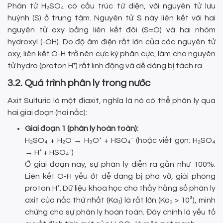
Phân tử H₂SO₄ có cấu trúc tứ diện, với nguyên tử lưu
huỳnh (S) ở trung tâm. Nguyên tử S này liên kết với hai
nguyên tử oxy bằng liên kết đôi (S=O) và hai nhóm
hydroxyl (-OH). Do độ âm điện rất lớn của các nguyên tử
oxy, liên kết O-H trở nên cực kỳ phân cực, làm cho nguyên
tử hydro (proton H⁺) rất linh động và dễ dàng bị tách ra.
3.2. Quá trình phân ly trong nước
Axit Sulfuric là một điaxit, nghĩa là nó có thể phân ly qua
hai giai đoạn (hai nấc):
Giai đoạn 1 (phân ly hoàn toàn):
H₂SO₄ + H₂O → H₃O⁺ + HSO₄⁻ (hoặc viết gọn: H₂SO₄
→ H⁺ + HSO₄⁻)
Ở giai đoạn này, sự phân ly diễn ra gần như 100%.
Liên kết O-H yếu ớt dễ dàng bị phá vỡ, giải phóng
proton H⁺. Dữ liệu khoa học cho thấy hằng số phân ly
axit của nấc thứ nhất (Ka₁) là rất lớn (Ka₁ > 10³), minh
chứng cho sự phân ly hoàn toàn. Đây chính là yếu tố