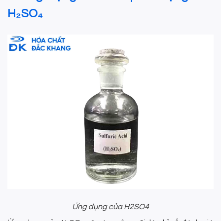
H₂SO₄
Ứng dụng của H2SO4