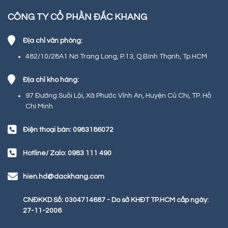
CÔNG TY CỔ PHẦN ĐẮC KHANG
Địa chỉ văn phòng:
482/10/28A1 Nơ Trang Long, P.13, Q.Bình Thạnh, Tp.HCM
Địa chỉ kho hàng:
97 Đường Suối Lội, Xã Phước Vĩnh An, Huyện Củ Chi, TP. Hồ
Chí Minh
Điện thoại bàn: 0983186072
Hotline/ Zalo: 0983 111 490
hien.hd@dackhang.com
CNĐKKD Số: 0304714687 - Do sở KHĐT TP.HCM cấp ngày:
27-11-2006