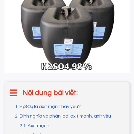
Nội dung bài viết:
1. H₂SO₄ là axit mạnh hay yếu?
2. Định nghĩa và phân loại axit mạnh, axit yếu
2.1. Axit mạnh