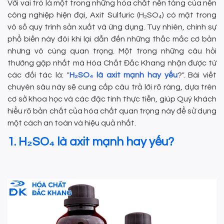
Với vai trò là một trong những hóa chất nền tảng của nền
công nghiệp hiện đại, Axit Sulfuric (H₂SO₄) có mặt trong
vô số quy trình sản xuất và ứng dụng. Tuy nhiên, chính sự
phổ biến này đôi khi lại dẫn đến những thắc mắc cơ bản
nhưng vô cùng quan trọng. Một trong những câu hỏi
thường gặp nhất mà Hóa Chất Đắc Khang nhận được từ
các đối tác là: "
H₂SO₄ là axit mạnh hay yếu
?". Bài viết
chuyên sâu này sẽ cung cấp câu trả lời rõ ràng, dựa trên
cơ sở khoa học và các đặc tính thực tiễn, giúp Quý khách
hiểu rõ bản chất của hóa chất quan trọng này để sử dụng
một cách an toàn và hiệu quả nhất.
1. H₂SO₄ là axit mạnh hay yếu?