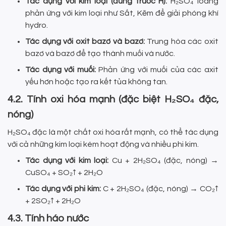
Tác dụng với kim loại (đứng trước H):
H₂SO₄ loãng
phản ứng với kim loại như Sắt, Kẽm để giải phóng khí
hydro.
Tác dụng với oxit bazơ và bazơ:
Trung hòa các oxit
bazơ và bazơ để tạo thành muối và nước.
Tác dụng với muối:
Phản ứng với muối của các axit
yếu hơn hoặc tạo ra kết tủa không tan.
4.2. Tính oxi hóa mạnh (đặc biệt H₂SO₄ đặc,
nóng)
H₂SO₄ đặc là một chất oxi hóa rất mạnh, có thể tác dụng
với cả những kim loại kém hoạt động và nhiều phi kim.
Tác dụng với kim loại:
Cu + 2H₂SO₄ (đặc, nóng) →
CuSO₄ + SO₂↑ + 2H₂O
Tác dụng với phi kim:
C + 2H₂SO₄ (đặc, nóng) → CO₂↑
+ 2SO₂↑ + 2H₂O
4.3. Tính háo nước