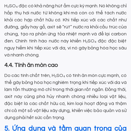
H₂SO₄ đặc có khả năng hút ẩm cực kỳ mạnh. Nó không chỉ
hấp thụ hơi nước từ không khí mà còn có thể tách nước
khỏi các hợp chất hữu cơ. Khi tiếp xúc với các chất như
đường, giấy hay gỗ, axit sẽ “rút” nước ra khỏi cấu trúc của
chúng, tạo ra phản ứng tỏa nhiệt mạnh và để lại carbon
đen. Chính tính háo nước này khiến H₂SO₄ đặc đặc biệt
nguy hiểm khi tiếp xúc với da, vì nó gây bỏng hóa học sâu
và nhanh chóng.
4.4. Tính ăn mòn cao
Do các tính chất trên, H₂SO₄ có tính ăn mòn cực mạnh, có
thể gây bỏng hóa học nghiêm trọng khi tiếp xúc với da và
làm tổn thương mô chỉ trong thời gian rất ngắn. Đồng thời,
axit này cũng phá hủy nhanh chóng nhiều loại vật liệu,
đặc biệt là các chất hữu cơ, kim loại hoạt động và thậm
chí cả một số vật liệu xây dựng, khiến việc bảo quản và sử
dụng phải hết sức cẩn trọng.
5. Ứng dụng và tầm quan trọng của