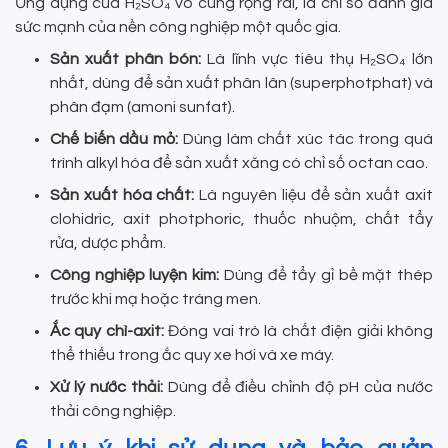
Ứng dụng của H₂SO₄ vô cùng rộng rãi, là chỉ số đánh giá
sức mạnh của nền công nghiệp một quốc gia.
Sản xuất phân bón:
Là lĩnh vực tiêu thụ H₂SO₄ lớn
nhất, dùng để sản xuất phân lân (superphotphat) và
phân đạm (amoni sunfat).
Chế biến dầu mỏ:
Dùng làm chất xúc tác trong quá
trình alkyl hóa để sản xuất xăng có chỉ số octan cao.
Sản xuất hóa chất:
Là nguyên liệu để sản xuất axit
clohidric, axit photphoric, thuốc nhuộm, chất tẩy
rửa, dược phẩm.
Công nghiệp luyện kim:
Dùng để tẩy gỉ bề mặt thép
trước khi mạ hoặc tráng men.
Ắc quy chì-axit:
Đóng vai trò là chất điện giải không
thể thiếu trong ắc quy xe hơi và xe máy.
Xử lý nước thải:
Dùng để điều chỉnh độ pH của nước
thải công nghiệp.