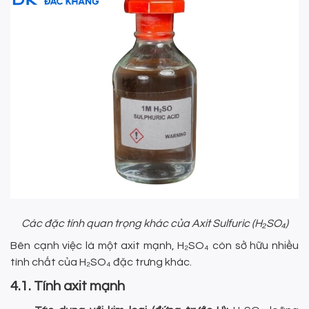
Các đặc tính quan trọng khác của Axit Sulfuric (H₂SO₄)
Bên cạnh việc là một axit mạnh, H₂SO₄ còn sở hữu nhiều
tính chất của H₂SO₄ đặc trưng khác.
4.1. Tính axit mạnh