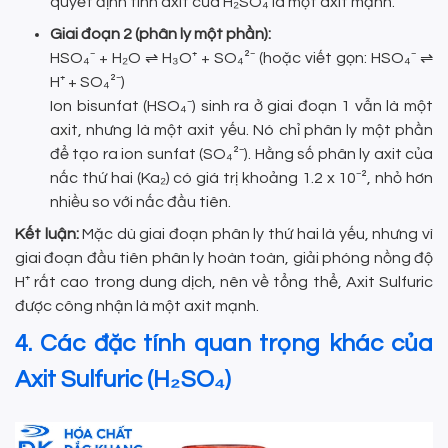
quyết định tính axit của H₂SO₄ là một axit mạnh.
Giai đoạn 2 (phân ly một phần):
HSO₄⁻ + H₂O ⇌ H₃O⁺ + SO₄²⁻ (hoặc viết gọn: HSO₄⁻ ⇌
H⁺ + SO₄²⁻)
Ion bisunfat (HSO₄⁻) sinh ra ở giai đoạn 1 vẫn là một
axit, nhưng là một axit yếu. Nó chỉ phân ly một phần
để tạo ra ion sunfat (SO₄²⁻). Hằng số phân ly axit của
nấc thứ hai (Ka₂) có giá trị khoảng 1.2 x 10⁻², nhỏ hơn
nhiều so với nấc đầu tiên.
Kết luận:
Mặc dù giai đoạn phân ly thứ hai là yếu, nhưng vì
giai đoạn đầu tiên phân ly hoàn toàn, giải phóng nồng độ
H⁺ rất cao trong dung dịch, nên về tổng thể, Axit Sulfuric
được công nhận là một axit mạnh.
4. Các đặc tính quan trọng khác của
Axit Sulfuric (H₂SO₄)