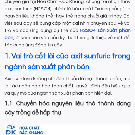
chuyên gia tại Hóa Chất Đắc Khang, chúng tôi nhận thấy
axit sunfuric (H2SO4) chính là hóa chất "xương sống", là
nguyên liệu không thể thay thế trong chuỗi giá trị này. Bài
viết sau đây sẽ cung cấp một cái nhìn chuyên sâu về vai
trò và các ứng dụng cụ thể của
H2SO4 sản xuất phân
bón
, đi kèm các yêu cầu kỹ thuật và giới thiệu về một đối
tác cung ứng đáng tin cậy.
1. Vai trò cốt lõi của axit sunfuric trong
ngành sản xuất phân bón
Axit sunfuric không chỉ đơn thuần là một thành phần, mà
là tác nhân hóa học then chốt, quyết định đến hiệu quả
và quy mô của ngành sản xuất phân bón hiện đại.
1.1. Chuyển hóa nguyên liệu thô thành dạng
cây trồng dễ hấp thụ