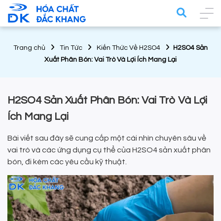
Trang chủ
Tin Tức
Kiến Thức Về H2SO4
H2SO4 Sản
Xuất Phân Bón: Vai Trò Và Lợi Ích Mang Lại
H2SO4 Sản Xuất Phân Bón: Vai Trò Và Lợi
Ích Mang Lại
Bài viết sau đây sẽ cung cấp một cái nhìn chuyên sâu về
vai trò và các ứng dụng cụ thể của H2SO4 sản xuất phân
bón, đi kèm các yêu cầu kỹ thuật.