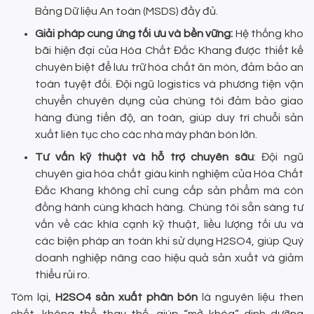
Bảng Dữ liệu An toàn (MSDS) đầy đủ.
Giải pháp cung ứng tối ưu và bền vững:
Hệ thống kho
bãi hiện đại của Hóa Chất Đắc Khang được thiết kế
chuyên biệt để lưu trữ hóa chất ăn mòn, đảm bảo an
toàn tuyệt đối. Đội ngũ logistics và phương tiện vận
chuyển chuyên dụng của chúng tôi đảm bảo giao
hàng đúng tiến độ, an toàn, giúp duy trì chuỗi sản
xuất liên tục cho các nhà máy phân bón lớn.
Tư vấn kỹ thuật và hỗ trợ chuyên sâu
: Đội ngũ
chuyên gia hóa chất giàu kinh nghiệm của Hóa Chất
Đắc Khang không chỉ cung cấp sản phẩm mà còn
đồng hành cùng khách hàng. Chúng tôi sẵn sàng tư
vấn về các khía cạnh kỹ thuật, liều lượng tối ưu và
các biện pháp an toàn khi sử dụng H2SO4, giúp Quý
doanh nghiệp nâng cao hiệu quả sản xuất và giảm
thiểu rủi ro.
Tóm lại,
H2SO4 sản xuất phân bón
là nguyên liệu then