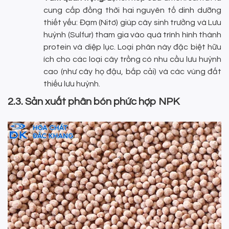
cung cấp đồng thời hai nguyên tố dinh dưỡng
thiết yếu: Đạm (Nitơ) giúp cây sinh trưởng và Lưu
huỳnh (Sulfur) tham gia vào quá trình hình thành
protein và diệp lục. Loại phân này đặc biệt hữu
ích cho các loại cây trồng có nhu cầu lưu huỳnh
cao (như cây họ đậu, bắp cải) và các vùng đất
thiếu lưu huỳnh.
2.3. Sản xuất phân bón phức hợp NPK