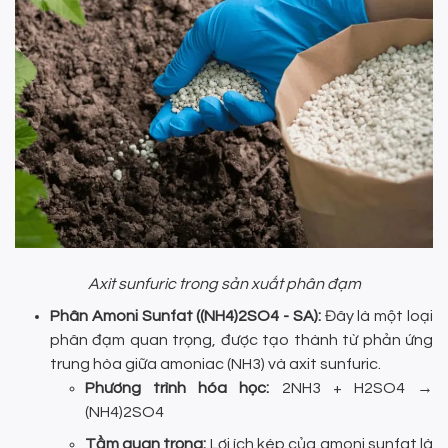
Axit sunfuric trong sản xuất phân đạm
Phân Amoni Sunfat ((NH4)2SO4 - SA):
Đây là một loại
phân đạm quan trọng, được tạo thành từ phản ứng
trung hòa giữa amoniac (NH3) và axit sunfuric.
Phương trình hóa học:
2NH3 + H2SO4 →
(NH4)2SO4
Tầm quan trọng:
Lợi ích kép của amoni sunfat là