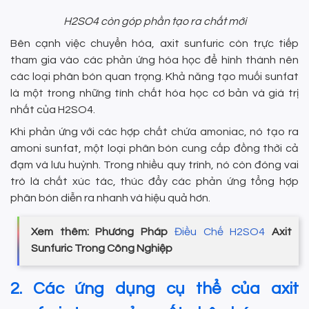
H2SO4 còn góp phần tạo ra chất mới
Bên cạnh việc chuyển hóa, axit sunfuric còn trực tiếp
tham gia vào các phản ứng hóa học để hình thành nên
các loại phân bón quan trọng. Khả năng tạo muối sunfat
là một trong những tính chất hóa học cơ bản và giá trị
nhất của H2SO4.
Khi phản ứng với các hợp chất chứa amoniac, nó tạo ra
amoni sunfat, một loại phân bón cung cấp đồng thời cả
đạm và lưu huỳnh. Trong nhiều quy trình, nó còn đóng vai
trò là chất xúc tác, thúc đẩy các phản ứng tổng hợp
phân bón diễn ra nhanh và hiệu quả hơn.
Xem thêm: Phương Pháp
Điều Chế H2SO4
Axit
Sunfuric Trong Công Nghiệp
2. Các ứng dụng cụ thể của axit