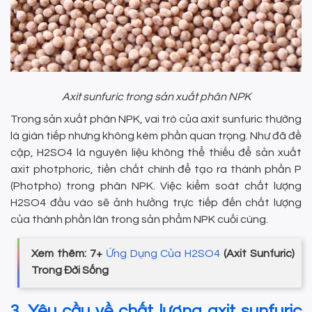
Axit sunfuric trong sản xuất phân NPK
Trong sản xuất phân NPK, vai trò của axit sunfuric thường
là gián tiếp nhưng không kém phần quan trọng. Như đã đề
cập, H2SO4 là nguyên liệu không thể thiếu để sản xuất
axit photphoric, tiền chất chính để tạo ra thành phần P
(Photpho) trong phân NPK. Việc kiểm soát chất lượng
H2SO4 đầu vào sẽ ảnh hưởng trực tiếp đến chất lượng
của thành phần lân trong sản phẩm NPK cuối cùng.
Xem thêm: 7+
Ứng Dụng Của H2SO4
(Axit Sunfuric)
Trong Đời Sống
3. Yêu cầu về chất lượng axit sunfuric