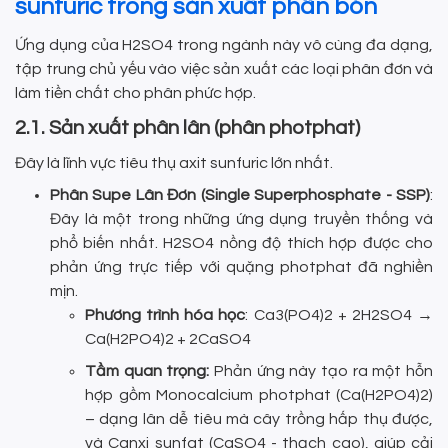
sunfuric trong sản xuất phân bón
Ứng dụng của H2SO4 trong ngành này vô cùng đa dạng,
tập trung chủ yếu vào việc sản xuất các loại phân đơn và
làm tiền chất cho phân phức hợp.
2.1. Sản xuất phân lân (phân photphat)
Đây là lĩnh vực tiêu thụ axit sunfuric lớn nhất.
Phân Supe Lân Đơn (Single Superphosphate - SSP)
:
Đây là một trong những ứng dụng truyền thống và
phổ biến nhất. H2SO4 nồng độ thích hợp được cho
phản ứng trực tiếp với quặng photphat đã nghiền
mịn.
Phương trình hóa học
: Ca3(PO4)2 + 2H2SO4 →
Ca(H2PO4)2 + 2CaSO4
Tầm quan trọng:
Phản ứng này tạo ra một hỗn
hợp gồm Monocalcium photphat (Ca(H2PO4)2)
– dạng lân dễ tiêu mà cây trồng hấp thụ được,
và Canxi sunfat (CaSO4 - thạch cao), giúp cải