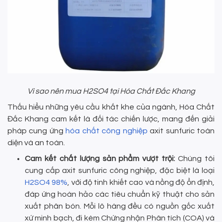
Vì sao nên mua H2SO4 tại Hóa Chất Đắc Khang
Thấu hiểu những yêu cầu khắt khe của ngành, Hóa Chất
Đắc Khang cam kết là đối tác chiến lược, mang đến giải
pháp cung ứng
hóa chất công nghiệp
axit sunfuric toàn
diện và an toàn.
Cam kết chất lượng sản phẩm vượt trội:
Chúng tôi
cung cấp axit sunfuric công nghiệp, đặc biệt là loại
H2SO4 98%
, với độ tinh khiết cao và nồng độ ổn định,
đáp ứng hoàn hảo các tiêu chuẩn kỹ thuật cho sản
xuất phân bón. Mỗi lô hàng đều có nguồn gốc xuất
xứ minh bạch, đi kèm Chứng nhận Phân tích (COA) và