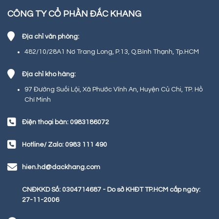
CÔNG TY CỔ PHẦN ĐẮC KHANG
Địa chỉ văn phòng:
482/10/28A1 Nơ Trang Long, P.13, Q.Bình Thạnh, Tp.HCM
Địa chỉ kho hàng:
97 Đường Suối Lội, Xã Phước Vĩnh An, Huyện Củ Chi, TP. Hồ
Chí Minh
Điện thoại bàn: 0983186072
Hotline/ Zalo: 0983 111 490
hien.hd@dackhang.com
CNĐKKD Số: 0304714687 - Do sở KHĐT TP.HCM cấp ngày:
27-11-2006