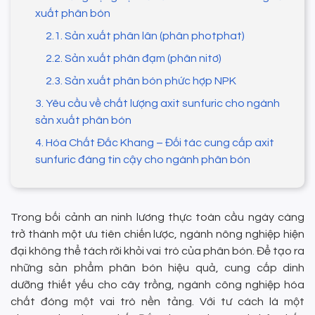
xuất phân bón
2.1. Sản xuất phân lân (phân photphat)
2.2. Sản xuất phân đạm (phân nitơ)
2.3. Sản xuất phân bón phức hợp NPK
3. Yêu cầu về chất lượng axit sunfuric cho ngành
sản xuất phân bón
4. Hóa Chất Đắc Khang – Đối tác cung cấp axit
sunfuric đáng tin cậy cho ngành phân bón
Trong bối cảnh an ninh lương thực toàn cầu ngày càng
trở thành một ưu tiên chiến lược, ngành nông nghiệp hiện
đại không thể tách rời khỏi vai trò của phân bón. Để tạo ra
những sản phẩm phân bón hiệu quả, cung cấp dinh
dưỡng thiết yếu cho cây trồng, ngành công nghiệp hóa
chất đóng một vai trò nền tảng. Với tư cách là một