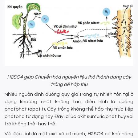
H2SO4 giúp Chuyển hóa nguyên liệu thô thành dạng cây
trồng dễ hấp thụ
Nhiều nguồn dinh dưỡng quý giá trong tự nhiên tồn tại ở
dạng khoáng chất không tan, điển hình là quặng
photphat (apatit). Cây trồng không thể hấp thụ trực tiếp
photpho từ dạng này. Đây là lúc axit sunfuric phát huy vai
trò không thể thay thế.
Với đặc tính là một axit vô cơ mạnh, H2SO4 có khả năng