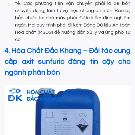
tế. Các phương tiện vận chuyển phải là xe bồn
chuyên dụng, làm từ vật liệu chống ăn mòn. Bao bì,
bồn chứa tại nhà máy phải được kiểm định nghiêm
ngặt. Mọi quy trình phải đi kèm Bảng Dữ liệu An toàn
Hóa chất (MSDS) để hướng dẫn xử lý và ứng phó sự
cố.
4. Hóa Chất Đắc Khang – Đối tác cung
cấp axit sunfuric đáng tin cậy cho
ngành phân bón