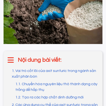
Nội dung bài viết:
1. Vai trò cốt lõi của axit sunfuric trong ngành sản
xuất phân bón
1.1. Chuyển hóa nguyên liệu thô thành dạng cây
trồng dễ hấp thụ
1.2. Tạo ra các hợp chất dinh dưỡng mới
2. Các ứng dụng cụ thể của axit sunfuric trong sản