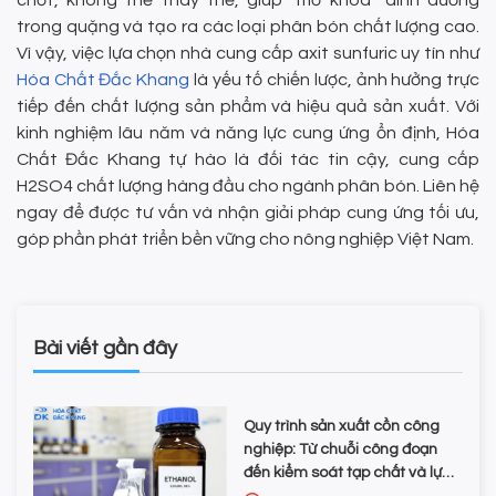
chốt, không thể thay thế, giúp “mở khóa” dinh dưỡng
trong quặng và tạo ra các loại phân bón chất lượng cao.
Vì vậy, việc lựa chọn nhà cung cấp axit sunfuric uy tín như
Hóa Chất Đắc Khang
là yếu tố chiến lược, ảnh hưởng trực
tiếp đến chất lượng sản phẩm và hiệu quả sản xuất. Với
kinh nghiệm lâu năm và năng lực cung ứng ổn định, Hóa
Chất Đắc Khang tự hào là đối tác tin cậy, cung cấp
H2SO4 chất lượng hàng đầu cho ngành phân bón. Liên hệ
ngay để được tư vấn và nhận giải pháp cung ứng tối ưu,
góp phần phát triển bền vững cho nông nghiệp Việt Nam.
Bài viết gần đây
Quy trình sản xuất cồn công
nghiệp: Từ chuỗi công đoạn
đến kiểm soát tạp chất và lựa
chọn hóa chất