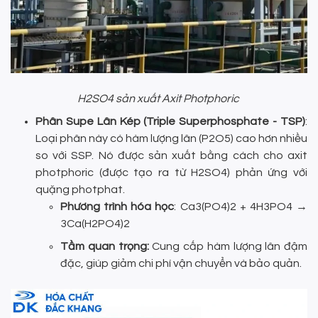
H2SO4 sản xuất Axit Photphoric
Phân Supe Lân Kép (Triple Superphosphate - TSP)
:
Loại phân này có hàm lượng lân (P2O5) cao hơn nhiều
so với SSP. Nó được sản xuất bằng cách cho axit
photphoric (được tạo ra từ H2SO4) phản ứng với
quặng photphat.
Phương trình hóa học
: Ca3(PO4)2 + 4H3PO4 →
3Ca(H2PO4)2
Tầm quan trọng:
Cung cấp hàm lượng lân đậm
đặc, giúp giảm chi phí vận chuyển và bảo quản.