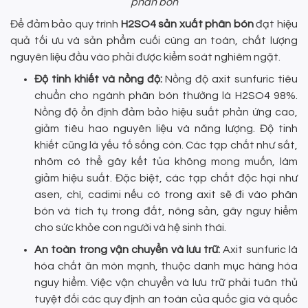
phân bón
Để đảm bảo quy trình
H2SO4 sản xuất phân bón
đạt hiệu
quả tối ưu và sản phẩm cuối cùng an toàn, chất lượng
nguyên liệu đầu vào phải được kiểm soát nghiêm ngặt.
Độ tinh khiết và nồng độ:
Nồng độ axit sunfuric tiêu
chuẩn cho ngành phân bón thường là H2SO4 98%.
Nồng độ ổn định đảm bảo hiệu suất phản ứng cao,
giảm tiêu hao nguyên liệu và năng lượng. Độ tinh
khiết cũng là yếu tố sống còn. Các tạp chất như sắt,
nhôm có thể gây kết tủa không mong muốn, làm
giảm hiệu suất. Đặc biệt, các tạp chất độc hại như
asen, chì, cadimi nếu có trong axit sẽ đi vào phân
bón và tích tụ trong đất, nông sản, gây nguy hiểm
cho sức khỏe con người và hệ sinh thái.
An toàn trong vận chuyển và lưu trữ:
Axit sunfuric là
hóa chất ăn mòn mạnh, thuộc danh mục hàng hóa
nguy hiểm. Việc vận chuyển và lưu trữ phải tuân thủ
tuyệt đối các quy định an toàn của quốc gia và quốc