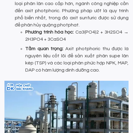
loại phân lân cao cấp hơn, ngành công nghiệp cần
đến axit photphoric. Phương pháp ướt là quy trình
phổ biến nhất, trong đó axit sunfuric được sử dụng
để phân hủy quặng photphat.
Phương trình hóa học:
Ca3(PO4)2 + 3H2SO4 →
2H3PO4 + 3CaSO4
Tầm quan trọng:
Axit photphoric thu được là
nguyên liệu cốt lõi để sản xuất phân supe lân
kép (TSP) và các loại phân phức hợp NPK, MAP,
DAP có hàm lượng dinh dưỡng cao.