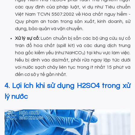
các quy định của pháp luật, ví dụ như Tiêu chuẩn
Việt Nam TCVN 5507:2002 về Hóa chất nguy hiểm -
Quy phạm an toàn trong sản xuất, kinh doanh, sử
dụng, bảo quản và vận chuyển.
Xử lý sự cố:
Luôn chuẩn bị sẵn các bộ ứng cứu sự cố
tràn đổ hóa chất (spill kit) và các dung dịch trung
hòa gốc kiềm yếu (như NaHCO₃) tại khu vực làm việc.
Nếu bị dính vào da/mắt, phải rửa ngay lập tức dưới
vòi nước sạch chảy liên tục trong ít nhất 15 phút và
đến cơ sở y tế gần nhất.
4. Lợi ích khi sử dụng H2SO4 trong xử
lý nước