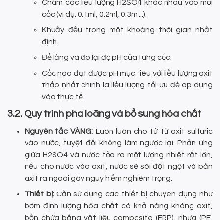
Châm các liều lượng H2SO4 khác nhau vào mỗi
cốc (ví dụ: 0.1ml, 0.2ml, 0.3ml...).
Khuấy đều trong một khoảng thời gian nhất
định.
Để lắng và đo lại độ pH của từng cốc.
Cốc nào đạt được pH mục tiêu với liều lượng axit
thấp nhất chính là liều lượng tối ưu để áp dụng
vào thực tế.
3.2. Quy trình pha loãng và bổ sung hóa chất
Nguyên tắc VÀNG:
Luôn luôn cho từ từ axit sulfuric
vào nước, tuyệt đối không làm ngược lại. Phản ứng
giữa H2SO4 và nước tỏa ra một lượng nhiệt rất lớn,
nếu cho nước vào axit, nước sẽ sôi đột ngột và bắn
axit ra ngoài gây nguy hiểm nghiêm trọng.
Thiết bị:
Cần sử dụng các thiết bị chuyên dụng như
bơm định lượng hóa chất có khả năng kháng axit,
bồn chứa bằng vật liệu composite (FRP), nhựa (PE,