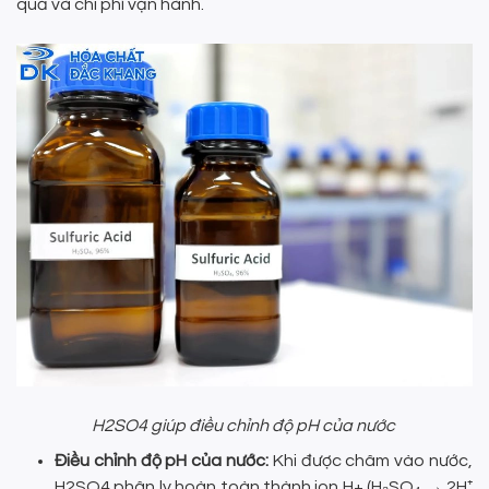
quả và chi phí vận hành.
H2SO4 giúp điều chỉnh độ pH của nước
Điều chỉnh độ pH của nước:
Khi được châm vào nước,
H2SO4 phân ly hoàn toàn thành ion H+ (H₂SO₄ → 2H⁺