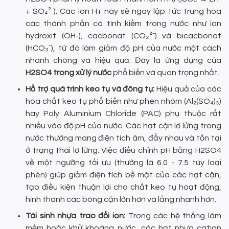
+ SO₄²⁻). Các ion H+ này sẽ ngay lập tức trung hòa
các thành phần có tính kiềm trong nước như ion
hydroxit (OH-), cacbonat (CO₃²⁻) và bicacbonat
(HCO₃⁻), từ đó làm giảm độ pH của nước một cách
nhanh chóng và hiệu quả. Đây là ứng dụng của
H2SO4 trong xử lý nước
phổ biến và quan trọng nhất.
Hỗ trợ quá trình keo tụ và đông tụ:
Hiệu quả của các
hóa chất keo tụ phổ biến như phèn nhôm (Al₂(SO₄)₃)
hay Poly Aluminium Chloride (PAC) phụ thuộc rất
nhiều vào độ pH của nước. Các hạt cặn lơ lửng trong
nước thường mang điện tích âm, đẩy nhau và tồn tại
ở trạng thái lơ lửng. Việc điều chỉnh pH bằng H2SO4
về một ngưỡng tối ưu (thường là 6.0 - 7.5 tùy loại
phèn) giúp giảm điện tích bề mặt của các hạt cặn,
tạo điều kiện thuận lợi cho chất keo tụ hoạt động,
hình thành các bông cặn lớn hơn và lắng nhanh hơn.
Tái sinh nhựa trao đổi ion:
Trong các hệ thống làm
mềm hoặc khử khoáng nước, các hạt nhựa cation