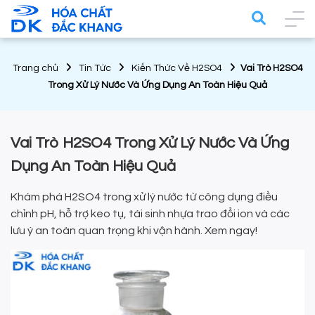
Trang chủ
Tin Tức
Kiến Thức Về H2SO4
Vai Trò H2SO4
Trong Xử Lý Nước Và Ứng Dụng An Toàn Hiệu Quả
Vai Trò H2SO4 Trong Xử Lý Nước Và Ứng
Dụng An Toàn Hiệu Quả
Khám phá H2SO4 trong xử lý nước từ công dụng điều
chỉnh pH, hỗ trợ keo tụ, tái sinh nhựa trao đổi ion và các
lưu ý an toàn quan trọng khi vận hành. Xem ngay!