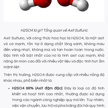
H2SO4 là gì? Tổng quan về Axit Sulfuric
Axit Sulfuric, với công thức hóa học là H2SO4, là một axit
vô cơ mạnh, tồn tại ở dạng chất lỏng sánh, không màu
đến vàng nhạt, không mùi và tan hoàn toàn trong nước.
Đặc tính nổi bật nhất của nó là tính axit cực mạnh, khả
năng ăn mòn cao đối với nhiều vật liệu và đặc tính hút ẩm
mãnh liệt.
Trên thị trường, H2SO4 được cung cấp với nhiều nồng độ
khác nhau, phổ biến nhất là:
H2SO4 98% (Axit đậm đặc):
Đây là loại có độ tinh
khiết và hoạt tính cao nhất, thường được sử dụng
trong các ngành công nghiệp quy mô lớn. Tuy nhiên,
việc vận chuyển, lưu trữ và pha loãng đòi hỏi quy trình