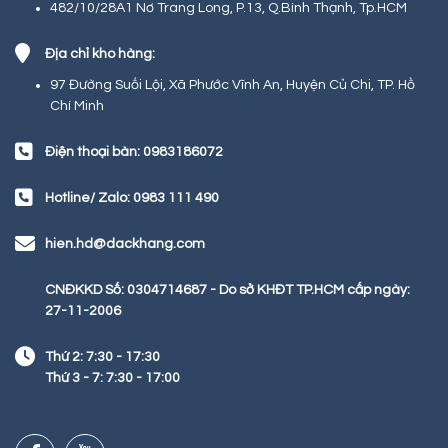
482/10/28A1 Nơ Trang Long, P.13, Q.Bình Thạnh, Tp.HCM
Địa chỉ kho hàng:
97 Đường Suối Lội, Xã Phước Vĩnh An, Huyện Củ Chi, TP. Hồ
Chí Minh
Điện thoại bàn: 0983186072
Hotline/ Zalo: 0983 111 490
hien.hd@dackhang.com
CNĐKKD Số: 0304714687 - Do sở KHĐT TP.HCM cấp ngày:
27-11-2006
Thứ 2: 7:30 - 17:30
Thứ 3 - 7: 7:30 - 17:00