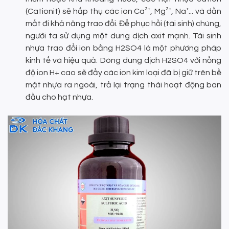
(Cationit) sẽ hấp thụ các ion Ca²⁺, Mg²⁺, Na⁺... và dần
mất đi khả năng trao đổi. Để phục hồi (tái sinh) chúng,
người ta sử dụng một dung dịch axit mạnh. Tái sinh
nhựa trao đổi ion bằng H2SO4 là một phương pháp
kinh tế và hiệu quả. Dòng dung dịch H2SO4 với nồng
độ ion H+ cao sẽ đẩy các ion kim loại đã bị giữ trên bề
mặt nhựa ra ngoài, trả lại trạng thái hoạt động ban
đầu cho hạt nhựa.