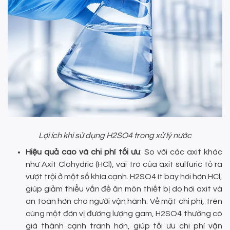
Lợi ích khi sử dụng H2SO4 trong xử lý nước
Hiệu quả cao và chi phí tối ưu
: So với các axit khác
như Axit Clohydric (HCl), vai trò của axit sulfuric tỏ ra
vượt trội ở một số khía cạnh. H2SO4 ít bay hơi hơn HCl,
giúp giảm thiểu vấn đề ăn mòn thiết bị do hơi axit và
an toàn hơn cho người vận hành. Về mặt chi phí, trên
cùng một đơn vị đương lượng gam, H2SO4 thường có
giá thành cạnh tranh hơn, giúp tối ưu chi phí vận