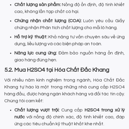
Chất lượng sản phẩm:
Nồng độ ổn định, độ tinh khiết
cao, không lẫn tạp chất có hại.
Chứng nhận chất lượng (COA):
Luôn yêu cầu Giấy
chứng nhận Phân tích chất lượng cho mỗi lô hàng.
Hỗ trợ kỹ thuật:
Khả năng tư vấn chuyên sâu về ứng
dụng, liều lượng và các biện pháp an toàn.
Năng lực cung ứng:
Đảm bảo nguồn hàng ổn định,
giao hàng đúng hẹn.
5.2. Mua H2SO4 tại Hóa Chất Đắc Khang
Với nhiều năm kinh nghiệm trong ngành, Hóa Chất Đắc
Khang tự hào là một trong những nhà cung cấp H2SO4
hàng đầu, được hàng ngàn khách hàng và đối tác tin cậy.
Chúng tôi cam kết:
Chất lượng vượt trội:
Cung cấp
H2SO4 trong xử lý
nước
với nồng độ chính xác, độ tinh khiết cao, đáp
ứng các tiêu chuẩn kỹ thuật khắt khe nhất.