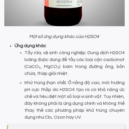
Một số ứng dụng khác của H2SO4
Ứng dụng khác
Tẩy rửa, vệ sinh công nghiệp: Dung dịch H2SO4
loãng được dùng để tẩy các loại cặn cacbonat
(CaCO₃, MgCO₃) bám trong đường ống, bồn
chứa, tháp giải nhiệt.
Khử trùng (hạn chế): Ở nồng độ cao, môi trường
pH cực thấp do H2SO4 tạo ra có khả năng ức
chế và tiêu diệt một số loại vi sinh vật. Tuy nhiên,
đây không phải là ứng dụng chính và không thể
thay thế các phương pháp khử trùng chuyên
dụng như Clo, Ozon hay UV.