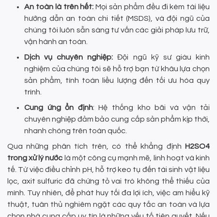
An toàn là trên hết:
Mọi sản phẩm đều đi kèm tài liệu
hướng dẫn an toàn chi tiết (MSDS), và đội ngũ của
chúng tôi luôn sẵn sàng tư vấn các giải pháp lưu trữ,
vận hành an toàn.
Dịch vụ chuyên nghiệp:
Đội ngũ kỹ sư giàu kinh
nghiệm của chúng tôi sẽ hỗ trợ bạn từ khâu lựa chọn
sản phẩm, tính toán liều lượng đến tối ưu hóa quy
trình.
Cung ứng ổn định
: Hệ thống kho bãi và vận tải
chuyên nghiệp đảm bảo cung cấp sản phẩm kịp thời,
nhanh chóng trên toàn quốc.
Qua những phân tích trên, có thể khẳng định
H2SO4
trong xử lý nước
là một công cụ mạnh mẽ, linh hoạt và kinh
tế. Từ việc điều chỉnh pH, hỗ trợ keo tụ đến tái sinh vật liệu
lọc, axit sulfuric đã chứng tỏ vai trò không thể thiếu của
mình. Tuy nhiên, để phát huy tối đa lợi ích, việc am hiểu kỹ
thuật, tuân thủ nghiêm ngặt các quy tắc an toàn và lựa
chọn nhà cung cấp uy tín là những yếu tố tiên quyết. Nếu