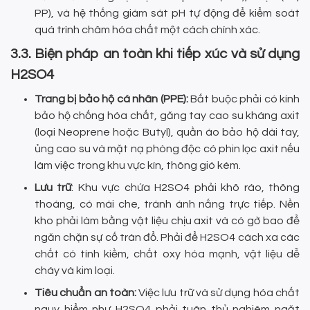
PP), và hệ thống giám sát pH tự động để kiểm soát
quá trình châm hóa chất một cách chính xác.
3.3. Biện pháp an toàn khi tiếp xúc và sử dụng
H2SO4
Trang bị bảo hộ cá nhân (PPE):
Bắt buộc phải có kính
bảo hộ chống hóa chất, găng tay cao su kháng axit
(loại Neoprene hoặc Butyl), quần áo bảo hộ dài tay,
ủng cao su và mặt nạ phòng độc có phin lọc axit nếu
làm việc trong khu vực kín, thông gió kém.
Lưu trữ
: Khu vực chứa H2SO4 phải khô ráo, thông
thoáng, có mái che, tránh ánh nắng trực tiếp. Nền
kho phải làm bằng vật liệu chịu axit và có gờ bao để
ngăn chặn sự cố tràn đổ. Phải để H2SO4 cách xa các
chất có tính kiềm, chất oxy hóa mạnh, vật liệu dễ
cháy và kim loại.
Tiêu chuẩn an toàn:
Việc lưu trữ và sử dụng hóa chất
nguy hiểm như H2SO4 phải tuân thủ nghiêm ngặt