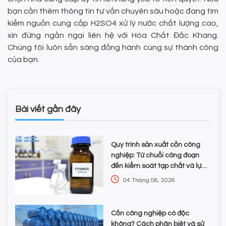
bạn cần thêm thông tin tư vấn chuyên sâu hoặc đang tìm
kiếm nguồn cung cấp H2SO4 xử lý nước chất lượng cao,
xin đừng ngần ngại liên hệ với Hóa Chất Đắc Khang.
Chúng tôi luôn sẵn sàng đồng hành cùng sự thành công
của bạn.
Bài viết gần đây
Quy trình sản xuất cồn công
nghiệp: Từ chuỗi công đoạn
đến kiểm soát tạp chất và lựa
chọn hóa chất
04 Tháng 08, 2026
Cồn công nghiệp có độc
không? Cách phân biệt và sử