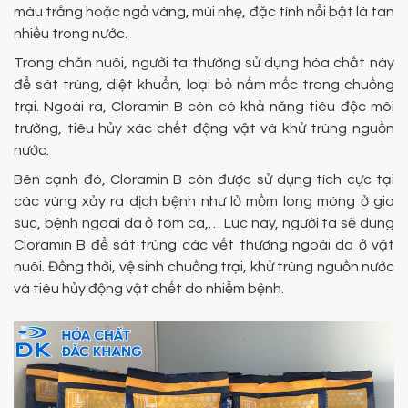
màu trắng hoặc ngả vàng, mùi nhẹ, đặc tính nổi bật là tan
nhiều trong nước.
Trong chăn nuôi, người ta thường sử dụng hóa chất này
để sát trùng, diệt khuẩn, loại bỏ nấm mốc trong chuồng
trại. Ngoài ra, Cloramin B còn có khả năng tiêu độc môi
trường, tiêu hủy xác chết động vật và khử trùng nguồn
nước.
Bên cạnh đó, Cloramin B còn được sử dụng tích cực tại
các vùng xảy ra dịch bệnh như lở mồm long móng ở gia
súc, bệnh ngoài da ở tôm cá,… Lúc này, người ta sẽ dùng
Cloramin B để sát trùng các vết thương ngoài da ở vật
nuôi. Đồng thời, vệ sinh chuồng trại, khử trùng nguồn nước
và tiêu hủy động vật chết do nhiễm bệnh.