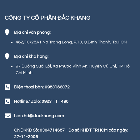
CÔNG TY CỔ PHẦN ĐẮC KHANG
Địa chỉ văn phòng:
482/10/28A1 Nơ Trang Long, P.13, Q.Bình Thạnh, Tp.HCM
Địa chỉ kho hàng:
97 Đường Suối Lội, Xã Phước Vĩnh An, Huyện Củ Chi, TP. Hồ
Chí Minh
Điện thoại bàn: 0983186072
Hotline/ Zalo: 0983 111 490
hien.hd@dackhang.com
CNĐKKD Số: 0304714687 - Do sở KHĐT TP.HCM cấp ngày:
27-11-2006