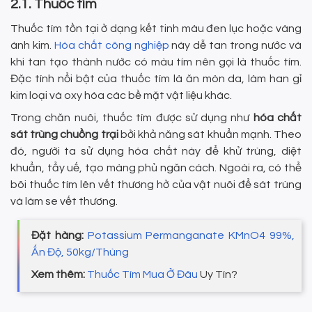
2.1. Thuốc tím
Thuốc tím tồn tại ở dạng kết tinh màu đen lục hoặc vàng
ánh kim.
Hóa chất công nghiệp
này dễ tan trong nước và
khi tan tạo thành nước có màu tím nên gọi là thuốc tím.
Đặc tính nổi bật của thuốc tím là ăn mòn da, làm han gỉ
kim loại và oxy hóa các bề mặt vật liệu khác.
Trong chăn nuôi, thuốc tím được sử dụng như
hóa chất
sát trùng chuồng trại
bởi khả năng sát khuẩn mạnh. Theo
đó, người ta sử dụng hóa chất này để khử trùng, diệt
khuẩn, tẩy uế, tạo màng phủ ngăn cách. Ngoài ra, có thể
bôi thuốc tím lên vết thương hở của vật nuôi để sát trùng
và làm se vết thương.
Đặt hàng:
Potassium Permanganate KMnO4 99%,
Ấn Độ, 50kg/Thùng
Xem thêm:
Thuốc Tím Mua Ở Đâu
Uy Tín?