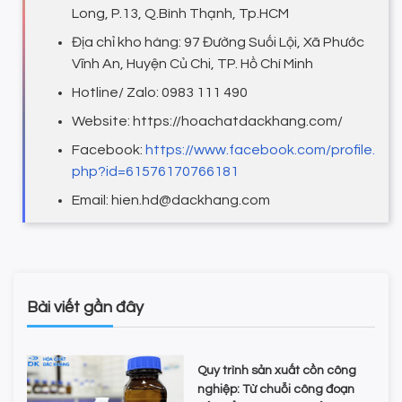
Long, P.13, Q.Bình Thạnh, Tp.HCM
Địa chỉ kho hàng: 97 Đường Suối Lội, Xã Phước
Vĩnh An, Huyện Củ Chi, TP. Hồ Chí Minh
Hotline/ Zalo: 0983 111 490
Website: https://hoachatdackhang.com/
Facebook:
https://www.facebook.com/profile.
php?id=61576170766181
Email: hien.hd@dackhang.com
Bài viết gần đây
Quy trình sản xuất cồn công
nghiệp: Từ chuỗi công đoạn