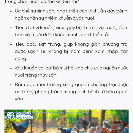
trong chăn nuôi, có thể kể đến như:
Ức chế sự sinh sản, phát triển của vi khuẩn gây bệnh,
ngăn chặn sự nhiễm khuẩn ở vật nuôi.
Tiêu diệt vi khuẩn, virus gây bệnh trên vật nuôi, đảm
bảo vật nuôi được khỏe mạnh, phát triển tốt.
Tiêu độc, sát trùng, giúp không gian chuồng trại
được sạch sẽ, không bị mầm bệnh xâm nhập, tấn
công.
Khử khuẩn và loại bỏ mùi hôi khó chịu của nguồn nước
nuôi trồng thủy sản.
Đảm bảo môi trường xung quanh chuồng trại được
an toàn, phòng tránh mang dịch bệnh từ bên ngoài
vào.