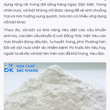
dụng rộng rãi trong đời sống hàng ngày. Đặc biệt, trong
chăn nuôi, vôi bột không chỉ được dùng để vệ sinh chuồng
trại và môi trường xung quanh, mà còn có nhiều ứng dụng
nổi bật khác.
Theo đó, vôi bột có khả năng tiêu diệt các cầu khuẩn
sinh mủ, các liên cầu khuẩn E.coli. Đồng thời, triệt tiêu các
trực khuẩn đóng dấu lợn, tụ huyết trùng, phó thương hàn.
Đối với vật nuôi chết do nhiễm bệnh thì trước khi tiêu hủy,
người ta sẽ rắc vôi bột lên trên xác để khử trùng, tiêu độc.