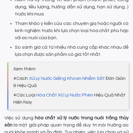
dụng, liều lượng, hướng dẫn sử dụng, hạn sử dụng...)
trước khi mua.
Tham khảo ý kiến của các chuyên gia hoặc người có
kinh nghiệm trước khi lựa chọn loại hóa chất phù hợp
với ao nuôi của bạn.
So sánh giá cả từ nhiều nhà cung cấp khác nhau để
lựa chọn được sản phẩm có giá tốt nhất.
Xem thêm:
#Cách
Xử Lý Nước Giếng Khoan Nhiễm Sắt
Đơn Giản
& Hiệu Quả
#Các Loại
Hóa Chất Xử Lý Nước Phèn
Hiệu Quả Nhất
Hiện Nay
Việc sử dụng
hóa chất xử lý nước trong nuôi trồng thủy
sản
là một giải pháp quan trọng để duy trì môi trường ao
nuôi khỏe mạnh và ổn định. Tuy nhiên, việc lựa chọn và sử