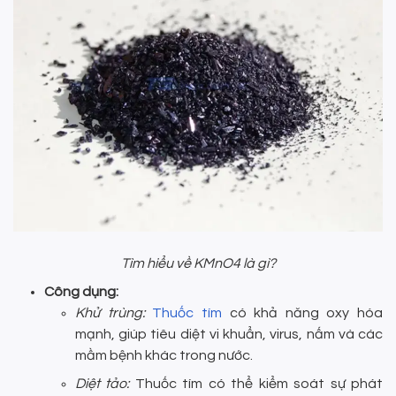
Tìm hiểu về KMnO4 là gì?
Công dụng:
Khử trùng:
Thuốc tím
có khả năng oxy hóa
mạnh, giúp tiêu diệt vi khuẩn, virus, nấm và các
mầm bệnh khác trong nước.
Diệt tảo:
Thuốc tím có thể kiểm soát sự phát