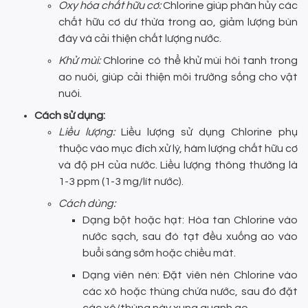
Oxy hóa chất hữu cơ:
Chlorine giúp phân hủy các
chất hữu cơ dư thừa trong ao, giảm lượng bùn
đáy và cải thiện chất lượng nước.
Khử mùi:
Chlorine có thể khử mùi hôi tanh trong
ao nuôi, giúp cải thiện môi trường sống cho vật
nuôi.
Cách sử dụng:
Liều lượng:
Liều lượng sử dụng Chlorine phụ
thuộc vào mục đích xử lý, hàm lượng chất hữu cơ
và độ pH của nước. Liều lượng thông thường là
1-3 ppm (1-3 mg/lít nước).
Cách dùng:
Dạng bột hoặc hạt: Hòa tan Chlorine vào
nước sạch, sau đó tạt đều xuống ao vào
buổi sáng sớm hoặc chiều mát.
Dạng viên nén: Đặt viên nén Chlorine vào
các xô hoặc thùng chứa nước, sau đó đặt
các xô/thùng này xung quanh ao.