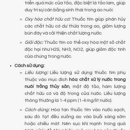
triển quá mức của tảo, đặc biệt là tảo lam, giúp
duy trì sự cân bằng sinh thái trong ao nuôi.
Oxy hóa chất hữu cơ:
Thuốc tím giúp phân hủy
các chất hữu cơ dư thừa trong ao, giảm lượng
bùn đáy và cải thiện chất lượng nước.
Giải độc:
Thuốc tím có thể oxy hóa một số chất
độc hại như H2S, NH3, NO2, giúp giảm độc tính
của chúng trong nước.
Cách sử dụng:
Liều lượng:
Liều lượng sử dụng thuốc tím phụ
thuộc vào mục đích
hóa chất xử lý nước trong
nuôi trồng thủy sản
, mật độ tảo, hàm lượng
chất hữu cơ và độ trong của nước. Liều lượng
thông thường là 1-4 ppm (1-4 mg/lít nước).
Cách dùng:
Hòa tan thuốc tím vào nước sạch,
sau đó tạt đều xuống ao vào buổi sáng sớm
hoặc chiều mát. Nên sục khí mạnh trong quá