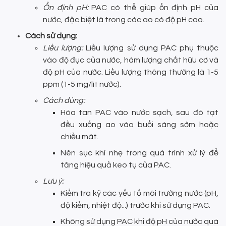
Ổn định pH:
PAC có thể giúp ổn định pH của
nước, đặc biệt là trong các ao có độ pH cao.
Cách sử dụng:
Liều lượng:
Liều lượng sử dụng PAC phụ thuộc
vào độ đục của nước, hàm lượng chất hữu cơ và
độ pH của nước. Liều lượng thông thường là 1-5
ppm (1-5 mg/lít nước).
Cách dùng:
Hòa tan PAC vào nước sạch, sau đó tạt
đều xuống ao vào buổi sáng sớm hoặc
chiều mát.
Nên sục khí nhẹ trong quá trình xử lý để
tăng hiệu quả keo tụ của PAC.
Lưu ý:
Kiểm tra kỹ các yếu tố môi trường nước (pH,
độ kiềm, nhiệt độ...) trước khi sử dụng PAC.
Không sử dụng PAC khi độ pH của nước quá