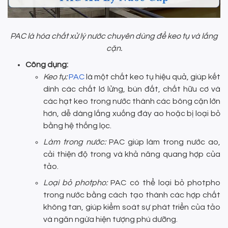
PAC là hóa chất xử lý nước chuyên dùng để keo tụ và lắng
cặn.
Công dụng:
Keo tụ:
PAC
là một chất keo tụ hiệu quả, giúp kết
dính các chất lơ lửng, bùn đất, chất hữu cơ và
các hạt keo trong nước thành các bông cặn lớn
hơn, dễ dàng lắng xuống đáy ao hoặc bị loại bỏ
bằng hệ thống lọc.
Làm trong nước:
PAC giúp làm trong nước ao,
cải thiện độ trong và khả năng quang hợp của
tảo.
Loại bỏ photpho:
PAC có thể loại bỏ photpho
trong nước bằng cách tạo thành các hợp chất
không tan, giúp kiểm soát sự phát triển của tảo
và ngăn ngừa hiện tượng phú dưỡng.