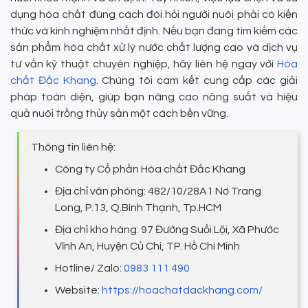
dụng hóa chất đúng cách đòi hỏi người nuôi phải có kiến
thức và kinh nghiệm nhất định. Nếu bạn đang tìm kiếm các
sản phẩm hóa chất xử lý nước chất lượng cao và dịch vụ
tư vấn kỹ thuật chuyên nghiệp, hãy liên hệ ngay với
Hóa
chất Đắc Khang
. Chúng tôi cam kết cung cấp các giải
pháp toàn diện, giúp bạn nâng cao năng suất và hiệu
quả nuôi trồng thủy sản một cách bền vững.
Thông tin liên hệ:
Công ty Cổ phần Hóa chất Đắc Khang
Địa chỉ văn phòng: 482/10/28A1 Nơ Trang
Long, P.13, Q.Bình Thạnh, Tp.HCM
Địa chỉ kho hàng: 97 Đường Suối Lội, Xã Phước
Vĩnh An, Huyện Củ Chi, TP. Hồ Chí Minh
Hotline/ Zalo:
0983 111 490
Website:
https://hoachatdackhang.com/