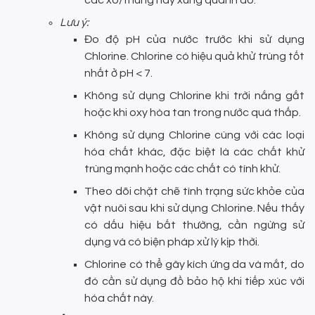
Lưu ý:
Đo độ pH của nước trước khi sử dụng
Chlorine. Chlorine có hiệu quả khử trùng tốt
nhất ở pH < 7.
Không sử dụng Chlorine khi trời nắng gắt
hoặc khi oxy hòa tan trong nước quá thấp.
Không sử dụng Chlorine cùng với các loại
hóa chất khác, đặc biệt là các chất khử
trùng mạnh hoặc các chất có tính khử.
Theo dõi chặt chẽ tình trạng sức khỏe của
vật nuôi sau khi sử dụng Chlorine. Nếu thấy
có dấu hiệu bất thường, cần ngừng sử
dụng và có biện pháp xử lý kịp thời.
Chlorine có thể gây kích ứng da và mắt, do
đó cần sử dụng đồ bảo hộ khi tiếp xúc với
hóa chất này.