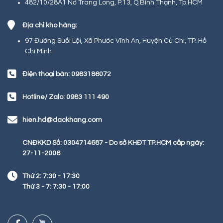
482/10/28A1 Nơ Trang Long, P.13, Q.Bình Thạnh, Tp.HCM
Địa chỉ kho hàng:
97 Đường Suối Lội, Xã Phước Vĩnh An, Huyện Củ Chi, TP. Hồ
Chí Minh
Điện thoại bàn: 0983186072
Hotline/ Zalo: 0983 111 490
hien.hd@dackhang.com
CNĐKKD Số: 0304714687 - Do sở KHĐT TP.HCM cấp ngày:
27-11-2006
Thứ 2: 7:30 - 17:30
Thứ 3 - 7: 7:30 - 17:00