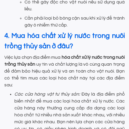
Có thể gây độc cho vật nuôi nếu sử dụng quá
liều.
Cần phải loại bỏ bông cặn sau khi xử lý để tránh
gây ô nhiễm thứ cấp.
4. Mua hóa chất xử lý nước trong nuôi
trồng thủy sản ở đâu?
Việc lựa chọn địa điểm mua
hóa chất xử lý nước trong nuôi
trồng thủy sản
uy tín và chất lượng là vô cùng quan trọng
để đảm bảo hiệu quả xử lý và an toàn cho vật nuôi. Bạn
có thể tìm mua các loại hóa chất này tại các địa điểm
sau:
Các cửa hàng vật tư thủy sản:
Đây là địa điểm phổ
biến nhất để mua các loại hóa chất xử lý nước. Các
cửa hàng này thường cung cấp đa dạng các loại
hóa chất từ nhiều nhà sản xuất khác nhau, với nhiều
mức giá khác nhau. Bạn nên lựa chọn các cửa hàng
có uy tín, có giấy phép kinh doanh và có đội ngũ