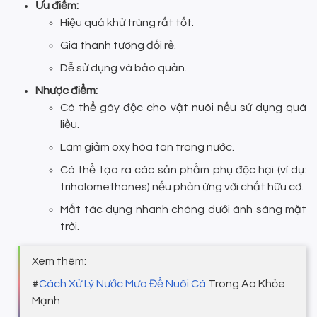
Ưu điểm:
Hiệu quả khử trùng rất tốt.
Giá thành tương đối rẻ.
Dễ sử dụng và bảo quản.
Nhược điểm:
Có thể gây độc cho vật nuôi nếu sử dụng quá
liều.
Làm giảm oxy hòa tan trong nước.
Có thể tạo ra các sản phẩm phụ độc hại (ví dụ:
trihalomethanes) nếu phản ứng với chất hữu cơ.
Mất tác dụng nhanh chóng dưới ánh sáng mặt
trời.
Xem thêm:
#
Cách Xử Lý Nước Mưa Để Nuôi Cá
Trong Ao Khỏe
Mạnh