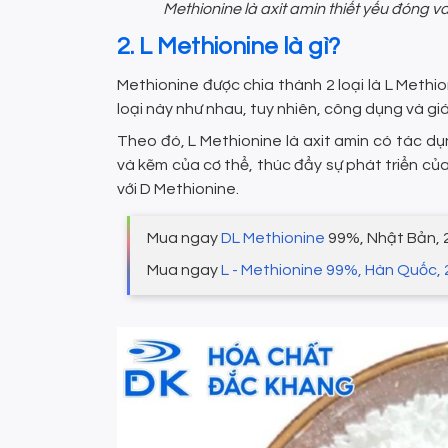
Methionine là axit amin thiết yếu đóng va
2. L Methionine là gì?
Methionine được chia thành 2 loại là L Methi
loại này như nhau, tuy nhiên, công dụng và g
Theo đó, L Methionine là axit amin có tác d
và kẽm của cơ thể, thúc đẩy sự phát triển củ
với D Methionine.
Mua ngay
DL Methionine
99%, Nhật Bản, 2
Mua ngay
L - Methionine 99%, Hàn Quốc,