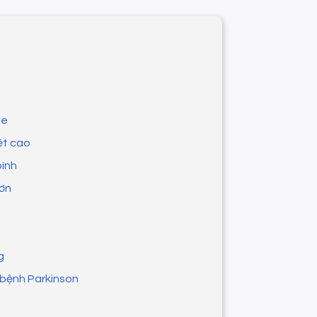
ne
ệt cao
bình
hơn
g
 bệnh Parkinson