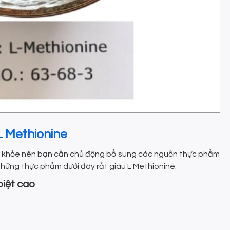
L Methionine
sức khỏe nên bạn cần chủ động bổ sung các nguồn thực phẩm
 những thực phẩm dưới đây rất giàu L Methionine.
biệt cao