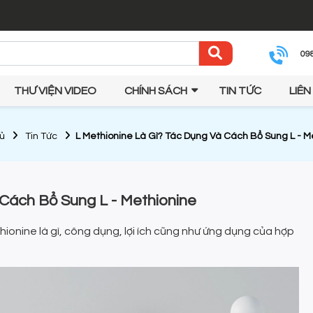
09
THƯ VIỆN VIDEO
CHÍNH SÁCH
TIN TỨC
LIÊN
ủ
Tin Tức
L Methionine Là Gì? Tác Dụng Và Cách Bổ Sung L - M
 Cách Bổ Sung L - Methionine
hionine là gì, công dụng, lợi ích cũng như ứng dụng của hợp