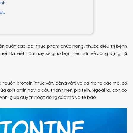
ệnh
vực
n xuất các loại thực phẩm chức năng, thuốc điều trị bệnh
ôi. Bài viết hôm nay sẽ giúp bạn hiểu hơn về công dụng, lợi
c nguồn protein (thực vật, động vật) và cả trong các mô, cơ
ủa axit amin này là cấu thành nên protein. Ngoài ra, còn có
ỳnh, giúp duy trì hoạt động của mô và tế bào.