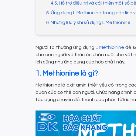
4.5. Hỗ trợ điều trị và cải thiện một số b
5. Ứng dụng L Methionine trong các lĩnh 
6. Những lưu ý khi sử dụng L Methionine
Người ta thường ứng dụng
L Methionine
để sả
cho con người và thức ăn chăn nuôi cho vật nu
ích cũng như ứng dụng của hợp chất này.
1. Methionine là gì?
Methionine là axit amin thiết yếu có trong cá
quan của cơ thể con người. Chức năng chính c
tác dụng chuyển đổi thành các phân tử lưu hu