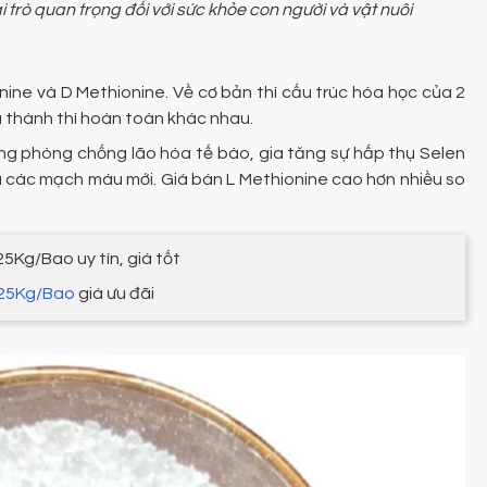
i trò quan trọng đối với sức khỏe con người và vật nuôi
onine và D Methionine. Về cơ bản thì cấu trúc hóa học của 2
iá thành thì hoàn toàn khác nhau.
ụng phòng chống lão hóa tế bào, gia tăng sự hấp thụ Selen
a các mạch máu mới. Giá bán L Methionine cao hơn nhiều so
5Kg/Bao uy tín, giá tốt
 25Kg/Bao
giá ưu đãi