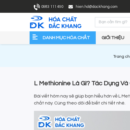
0983 111 490
hien.hd@dackhang.com
DANH MỤC HÓA CHẤT
GIỚI THIỆU
Trang ch
L Methionine Là Gì? Tác Dụng Và
Bài viết hôm nay sẽ giúp bạn hiểu hơn về L Met
chất này. Cùng theo dõi để biết chi tiết nhé.