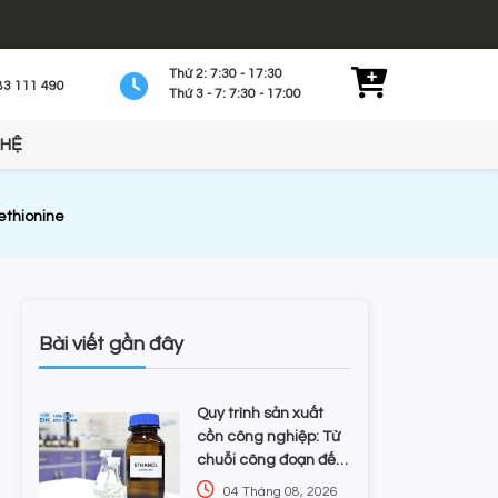
Thứ 2: 7:30 - 17:30
83 111 490
Thứ 3 - 7: 7:30 - 17:00
 HỆ
ethionine
Bài viết gần đây
Quy trình sản xuất
cồn công nghiệp: Từ
chuỗi công đoạn đến
kiểm soát tạp chất và
04 Tháng 08, 2026