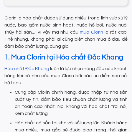
Clorin là hóa chất được sử dụng nhiều trong lĩnh vực xử lý
nước, bao gồm nước sinh hoạt, nước hồ bơi, nước nuôi
thủy hải sản,... Vì vậy mà nhu cầu
mua Clorin
là rất cao.
Thế nhưng, không phải ai cũng biết chọn mua ở đâu để
đảm bảo chất lượng, đúng giá.
1. Mua Clorin tại Hóa chất Đắc Khang
Hóa chất Đắc Khang
luôn là lựa chọn hàng đầu của khách
hàng khi có nhu cầu mua Clorin bởi các ưu điểm sau nổi
bật sau.
Cung cấp Clorin chính hãng, được nhập từ nhà sản
xuất uy tín, đảm bảo tiêu chuẩn chất lượng và tính
an toàn cao nhất. Nói không với hóa chất trôi nổi,
kém chất lượng.
Hóa chất có sẵn tại kho với số lượng lớn. Khách hàng
mua nhiều, mua gấp sẽ được giao trong thời gian