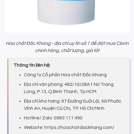
Hóa chất Đắc Khang - địa chỉ uy tín số 1 để đặt mua Clorin
chính hãng, chất lượng, giá tốt
Thông tin liên hệ:
Công ty Cổ phần Hóa chất Đắc Khang
Địa chỉ văn phòng: 482/10/28A1 Nơ Trang
Long, P.13, Q.Bình Thạnh, Tp.HCM
Địa chỉ kho hàng: 97 Đường Suối Lội, Xã Phước
Vĩnh An, Huyện Củ Chi, TP. Hồ Chí Minh
Hotline/ Zalo: 0983 111 490
Website: https://hoachatdackhang.com/