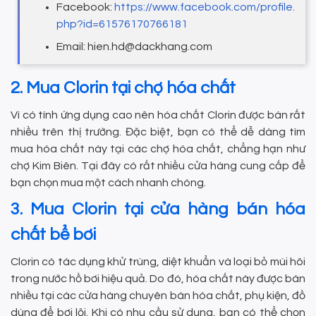
Facebook:
https://www.facebook.com/profile.
php?id=61576170766181
Email: hien.hd@dackhang.com
2. Mua Clorin tại chợ hóa chất
Vì có tính ứng dụng cao nên hóa chất Clorin được bán rất
nhiều trên thị trường. Đặc biệt, bạn có thể dễ dàng tìm
mua hóa chất này tại các chợ hóa chất, chẳng hạn như
chợ Kim Biên. Tại đây có rất nhiều cửa hàng cung cấp để
bạn chọn mua một cách nhanh chóng.
3. Mua Clorin tại cửa hàng bán hóa
chất bể bơi
Clorin có tác dụng khử trùng, diệt khuẩn và loại bỏ mùi hôi
trong nước hồ bơi hiệu quả. Do đó, hóa chất này được bán
nhiều tại các cửa hàng chuyên bán hóa chất, phụ kiện, đồ
dùng để bơi lội. Khi có nhu cầu sử dụng, bạn có thể chọn