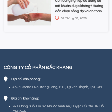
Cồn công nghiệp có dùng để
sát khuẩn được không? Hướng
dẫn chọn nồng độ và an toàn
04 Tháng 08, 2026
CÔNG TY CỔ PHẦN ĐẮC KHANG
Địa chỉ văn phòng:
482/10/28A1 Nơ Trang Long, P.13, Q.Bình Thạnh, Tp.HCM
Địa chỉ kho hàng:
97 Đường Suối Lội, Xã Phước Vĩnh An, Huyện Củ Chi, TP. Hồ
Chí Minh