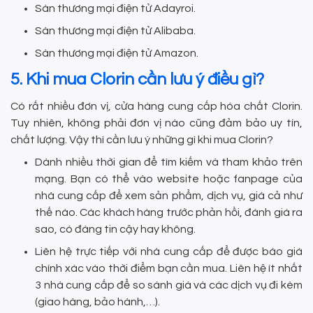
Sàn thương mại điện tử Adayroi.
Sàn thương mại điện tử Alibaba.
Sàn thương mại điện tử Amazon.
5. Khi mua Clorin cần lưu ý điều gì?
Có rất nhiều đơn vị, cửa hàng cung cấp hóa chất Clorin.
Tuy nhiên, không phải đơn vị nào cũng đảm bảo uy tín,
chất lượng. Vậy thì cần lưu ý những gì khi mua Clorin?
Dành nhiều thời gian để tìm kiếm và tham khảo trên
mạng. Bạn có thể vào website hoặc fanpage của
nhà cung cấp để xem sản phẩm, dịch vụ, giá cả như
thế nào. Các khách hàng trước phản hồi, đánh giá ra
sao, có đáng tin cậy hay không.
Liên hệ trực tiếp với nhà cung cấp để được báo giá
chính xác vào thời điểm bạn cần mua. Liên hệ ít nhất
3 nhà cung cấp để so sánh giá và các dịch vụ đi kèm
(giao hàng, bảo hành,…).