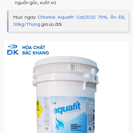
nguồn gốc, xuất xứ.
Mua ngay
Chlorine Aquafit Ca(ClO)2 70%, Ấn Độ,
50kg/Thùng
giá ưu đãi