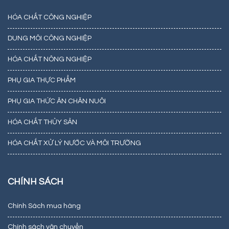
HÓA CHẤT CÔNG NGHIỆP
DUNG MÔI CÔNG NGHIỆP
HÓA CHẤT NÔNG NGHIỆP
PHỤ GIA THỰC PHẨM
PHỤ GIA THỨC ĂN CHĂN NUÔI
HÓA CHẤT THỦY SẢN
HÓA CHẤT XỬ LÝ NƯỚC VÀ MÔI TRƯỜNG
CHÍNH SÁCH
Chính Sách mua hàng
Chính sách vận chuyển