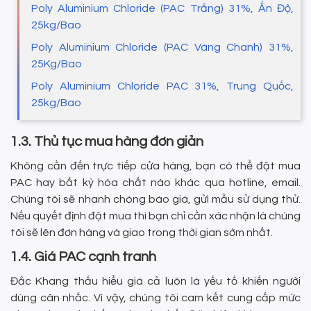
Poly Aluminium Chloride (PAC Trắng) 31%, Ấn Độ,
25kg/Bao
Poly Aluminium Chloride (PAC Vàng Chanh) 31%,
25Kg/Bao
Poly Aluminium Chloride PAC 31%, Trung Quốc,
25kg/Bao
1.3. Thủ tục mua hàng đơn giản
Không cần đến trực tiếp cửa hàng, bạn có thể đặt mua
PAC hay bất kỳ hóa chất nào khác qua hotline, email.
Chúng tôi sẽ nhanh chóng báo giá, gửi mẫu sử dụng thử.
Nếu quyết định đặt mua thì bạn chỉ cần xác nhận là chúng
tôi sẽ lên đơn hàng và giao trong thời gian sớm nhất.
1.4. Giá PAC cạnh tranh
Đắc Khang thấu hiểu giá cả luôn là yếu tố khiến người
dùng cân nhắc. Vì vậy, chúng tôi cam kết cung cấp mức