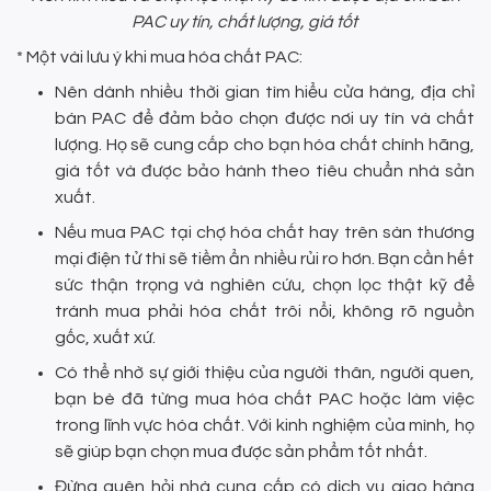
PAC uy tín, chất lượng, giá tốt
* Một vài lưu ý khi mua hóa chất PAC:
Nên dành nhiều thời gian tìm hiểu cửa hàng, địa chỉ
bán PAC để đảm bảo chọn được nơi uy tín và chất
lượng. Họ sẽ cung cấp cho bạn hóa chất chính hãng,
giá tốt và được bảo hành theo tiêu chuẩn nhà sản
xuất.
Nếu mua PAC tại chợ hóa chất hay trên sàn thương
mại điện tử thì sẽ tiềm ẩn nhiều rủi ro hơn. Bạn cần hết
sức thận trọng và nghiên cứu, chọn lọc thật kỹ để
tránh mua phải hóa chất trôi nổi, không rõ nguồn
gốc, xuất xứ.
Có thể nhờ sự giới thiệu của người thân, người quen,
bạn bè đã từng mua hóa chất PAC hoặc làm việc
trong lĩnh vực hóa chất. Với kinh nghiệm của mình, họ
sẽ giúp bạn chọn mua được sản phẩm tốt nhất.
Đừng quên hỏi nhà cung cấp có dịch vụ giao hàng