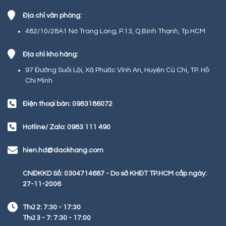
Địa chỉ văn phòng:
482/10/28A1 Nơ Trang Long, P.13, Q.Bình Thạnh, Tp.HCM
Địa chỉ kho hàng:
97 Đường Suối Lội, Xã Phước Vĩnh An, Huyện Củ Chi, TP. Hồ
Chí Minh
Điện thoại bàn: 0983186072
Hotline/ Zalo: 0983 111 490
hien.hd@dackhang.com
CNĐKKD Số: 0304714687 - Do sở KHĐT TP.HCM cấp ngày:
27-11-2006
Thứ 2: 7:30 - 17:30
Thứ 3 - 7: 7:30 - 17:00