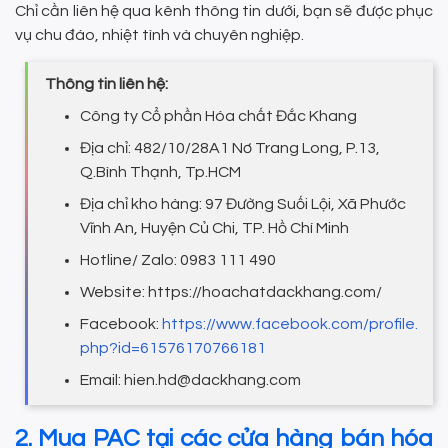
Chỉ cần liên hệ qua kênh thông tin dưới, bạn sẽ được phục
vụ chu đáo, nhiệt tình và chuyên nghiệp.
Thông tin liên hệ:
Công ty Cổ phần Hóa chất Đắc Khang
Địa chỉ: 482/10/28A1 Nơ Trang Long, P.13,
Q.Bình Thạnh, Tp.HCM
Địa chỉ kho hàng: 97 Đường Suối Lội, Xã Phước
Vĩnh An, Huyện Củ Chi, TP. Hồ Chí Minh
Hotline/ Zalo: 0983 111 490
Website: https://hoachatdackhang.com/
Facebook:
https://www.facebook.com/profile.
php?id=61576170766181
Email: hien.hd@dackhang.com
2. Mua PAC tại các cửa hàng bán hóa