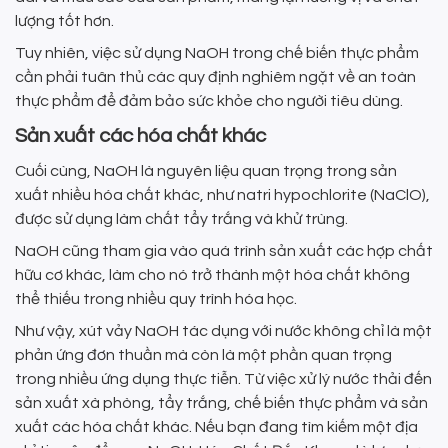
lượng tốt hơn.
Tuy nhiên, việc sử dụng NaOH trong chế biến thực phẩm
cần phải tuân thủ các quy định nghiêm ngặt về an toàn
thực phẩm để đảm bảo sức khỏe cho người tiêu dùng.
Sản xuất các hóa chất khác
Cuối cùng, NaOH là nguyên liệu quan trọng trong sản
xuất nhiều hóa chất khác, như natri hypochlorite (NaClO),
được sử dụng làm chất tẩy trắng và khử trùng.
NaOH cũng tham gia vào quá trình sản xuất các hợp chất
hữu cơ khác, làm cho nó trở thành một hóa chất không
thể thiếu trong nhiều quy trình hóa học.
Như vậy, xút vảy NaOH tác dụng với nước không chỉ là một
phản ứng đơn thuần mà còn là một phần quan trọng
trong nhiều ứng dụng thực tiễn. Từ việc xử lý nước thải đến
sản xuất xà phòng, tẩy trắng, chế biến thực phẩm và sản
xuất các hóa chất khác. Nếu bạn đang tìm kiếm một địa