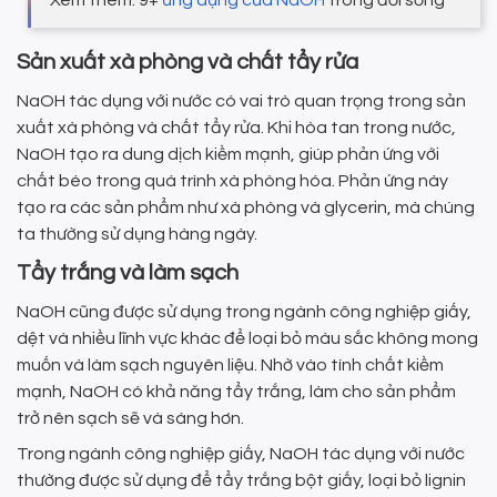
Xem thêm: 9+
ứng dụng của NaOH
trong đời sống
Sản xuất xà phòng và chất tẩy rửa
NaOH tác dụng với nước có vai trò quan trọng trong sản
xuất xà phòng và chất tẩy rửa. Khi hòa tan trong nước,
NaOH tạo ra dung dịch kiềm mạnh, giúp phản ứng với
chất béo trong quá trình xà phòng hóa. Phản ứng này
tạo ra các sản phẩm như xà phòng và glycerin, mà chúng
ta thường sử dụng hàng ngày.
Tẩy trắng và làm sạch
NaOH cũng được sử dụng trong ngành công nghiệp giấy,
dệt và nhiều lĩnh vực khác để loại bỏ màu sắc không mong
muốn và làm sạch nguyên liệu. Nhờ vào tính chất kiềm
mạnh, NaOH có khả năng tẩy trắng, làm cho sản phẩm
trở nên sạch sẽ và sáng hơn.
Trong ngành công nghiệp giấy, NaOH tác dụng với nước
thường được sử dụng để tẩy trắng bột giấy, loại bỏ lignin