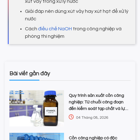
xút vảy trong xử lý nước
Giải đáp nên dùng xút vảy hay xút hạt để xử lý
nước
Cách
điều chế NaOH
trong công nghiệp và
phòng thí nghiệm
Bài viết gần đây
Quy trình sản xuất cồn công
nghiệp: Từ chuỗi công đoạn
đến kiểm soát tạp chất và lựa
chọn hóa chất
04 Tháng 08, 2026
Cồn công nghiệp có độc