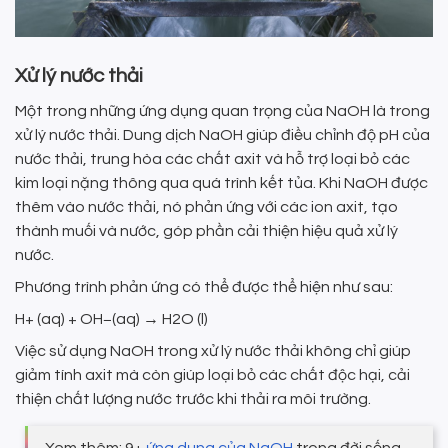
Xử lý nước thải
Một trong những ứng dụng quan trọng của NaOH là trong
xử lý nước thải. Dung dịch NaOH giúp điều chỉnh độ pH của
nước thải, trung hòa các chất axit và hỗ trợ loại bỏ các
kim loại nặng thông qua quá trình kết tủa. Khi NaOH được
thêm vào nước thải, nó phản ứng với các ion axit, tạo
thành muối và nước, góp phần cải thiện hiệu quả xử lý
nước.
Phương trình phản ứng có thể được thể hiện như sau:
H+ (aq) + OH−(aq) → H2​O (l)
Việc sử dụng NaOH trong xử lý nước thải không chỉ giúp
giảm tính axit mà còn giúp loại bỏ các chất độc hại, cải
thiện chất lượng nước trước khi thải ra môi trường.