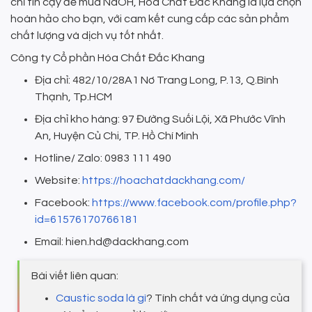
chỉ tin cậy để mua NaOH, Hóa Chất Đắc Khang là lựa chọn
hoàn hảo cho bạn, với cam kết cung cấp các sản phẩm
chất lượng và dịch vụ tốt nhất.
Công ty Cổ phần Hóa Chất Đắc Khang
Địa chỉ: 482/10/28A1 Nơ Trang Long, P.13, Q.Bình
Thạnh, Tp.HCM
Địa chỉ kho hàng: 97 Đường Suối Lội, Xã Phước Vĩnh
An, Huyện Củ Chi, TP. Hồ Chí Minh
Hotline/ Zalo: 0983 111 490
Website:
https://hoachatdackhang.com/
Facebook:
https://www.facebook.com/profile.php?
id=61576170766181
Email: hien.hd@dackhang.com
Bài viết liên quan:
Caustic soda là gì
? Tính chất và ứng dụng của