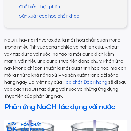
Chế biến thực phẩm
Sản xuất các hóa chất khác
NaOH, hay natri hydroxide, là một hóa chất quan trọng
trong nhiều lĩnh vực công nghiệp và nghiên cứu. Khi xút
vảy tác dụng với nước, nó tạo ra một dung dịch kiềm
mạnh, với nhiều ứng dụng thực tiễn đáng chú ý. Phản ứng
này không chỉ đơn thuần là một quá trình hóa học, mà còn
mở ra những khả năng xử lý và sản xuất trong đời sống
hàng ngày. Bài viết này của
Hóa chất Đắc Khang
sẽ đi sâu
vào cách NaOH tác dụng với nước và những ứng dụng
thực tiễn của phản ứng này.
Phản ứng NaOH tác dụng với nước