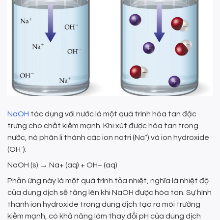
NaOH
tác dụng với nước là một quá trình hòa tan đặc
trưng cho chất kiềm mạnh. Khi xút được hòa tan trong
nước, nó phân li thành các ion natri (Na⁺) và ion hydroxide
(OH⁻):
NaOH (s) → Na+ (aq) + OH− (aq)
Phản ứng này là một quá trình tỏa nhiệt, nghĩa là nhiệt độ
của dung dịch sẽ tăng lên khi NaOH được hòa tan. Sự hình
thành ion hydroxide trong dung dịch tạo ra môi trường
kiềm mạnh, có khả năng làm thay đổi pH của dung dịch