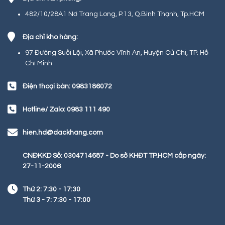
482/10/28A1 Nơ Trang Long, P.13, Q.Bình Thạnh, Tp.HCM
Địa chỉ kho hàng:
97 Đường Suối Lội, Xã Phước Vĩnh An, Huyện Củ Chi, TP. Hồ
Chí Minh
Điện thoại bàn: 0983186072
Hotline/ Zalo: 0983 111 490
hien.hd@dackhang.com
CNĐKKD Số: 0304714687 - Do sở KHĐT TP.HCM cấp ngày:
27-11-2006
Thứ 2: 7:30 - 17:30
Thứ 3 - 7: 7:30 - 17:00