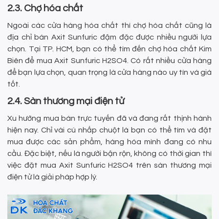
2.3. Chợ hóa chất
Ngoài các cửa hàng hóa chất thì chợ hóa chất cũng là
địa chỉ bán Axit Sunfuric đậm đặc được nhiều người lựa
chọn. Tại TP. HCM, bạn có thể tìm đến chợ hóa chất Kim
Biên để mua Axit Sunfuric H2SO4. Có rất nhiều cửa hàng
để bạn lựa chọn, quan trọng là cửa hàng nào uy tín và giá
tốt.
2.4. Sàn thương mại điện tử
Xu hướng mua bán trực tuyến đã và đang rất thịnh hành
hiện nay. Chỉ vài cú nhấp chuột là bạn có thể tìm và đặt
mua được các sản phẩm, hàng hóa mình đang có nhu
cầu. Đặc biệt, nếu là người bận rộn, không có thời gian thì
việc đặt mua Axit Sunfuric H2SO4 trên sàn thương mại
điện tử là giải pháp hợp lý.