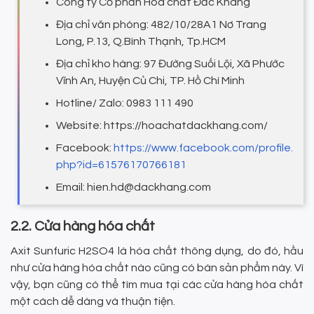
Công ty Cổ phần Hóa chất Đắc Khang
Địa chỉ văn phòng: 482/10/28A1 Nơ Trang
Long, P.13, Q.Bình Thạnh, Tp.HCM
Địa chỉ kho hàng: 97 Đường Suối Lội, Xã Phước
Vĩnh An, Huyện Củ Chi, TP. Hồ Chí Minh
Hotline/ Zalo: 0983 111 490
Website: https://hoachatdackhang.com/
Facebook:
https://www.facebook.com/profile.
php?id=61576170766181
Email: hien.hd@dackhang.com
2.2. Cửa hàng hóa chất
Axit Sunfuric H2SO4 là hóa chất thông dụng, do đó, hầu
như cửa hàng hóa chất nào cũng có bán sản phẩm này. Vì
vậy, bạn cũng có thể tìm mua tại các cửa hàng hóa chất
một cách dễ dàng và thuận tiện.