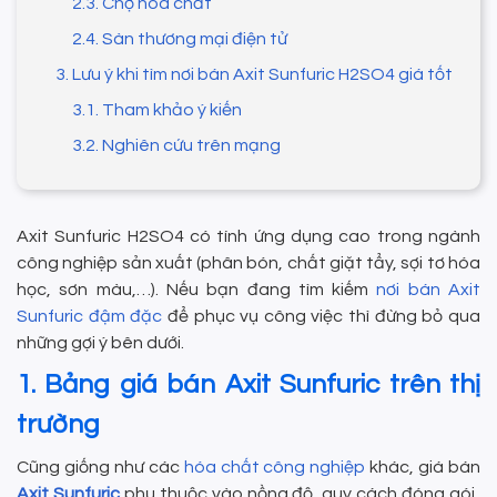
2.3. Chợ hóa chất
2.4. Sàn thương mại điện tử
3. Lưu ý khi tìm nơi bán Axit Sunfuric H2SO4 giá tốt
3.1. Tham khảo ý kiến
3.2. Nghiên cứu trên mạng
Axit Sunfuric H2SO4 có tính ứng dụng cao trong ngành
công nghiệp sản xuất (phân bón, chất giặt tẩy, sợi tơ hóa
học, sơn màu,…). Nếu bạn đang tìm kiếm
nơi bán Axit
Sunfuric đậm đặc
để phục vụ công việc thì đừng bỏ qua
những gợi ý bên dưới.
1. Bảng giá bán Axit Sunfuric trên thị
trường
Cũng giống như các
hóa chất công nghiệp
khác, giá bán
Axit Sunfuric
phụ thuộc vào nồng độ, quy cách đóng gói,