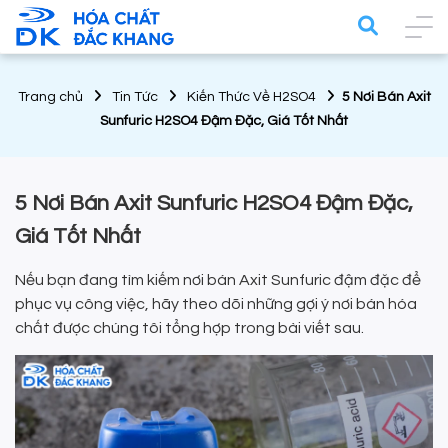
Trang chủ
Tin Tức
Kiến Thức Về H2SO4
5 Nơi Bán Axit
Sunfuric H2SO4 Đậm Đặc, Giá Tốt Nhất
5 Nơi Bán Axit Sunfuric H2SO4 Đậm Đặc,
Giá Tốt Nhất
Nếu bạn đang tìm kiếm nơi bán Axit Sunfuric đậm đặc để
phục vụ công việc, hãy theo dõi những gợi ý nơi bán hóa
chất được chúng tôi tổng hợp trong bài viết sau.