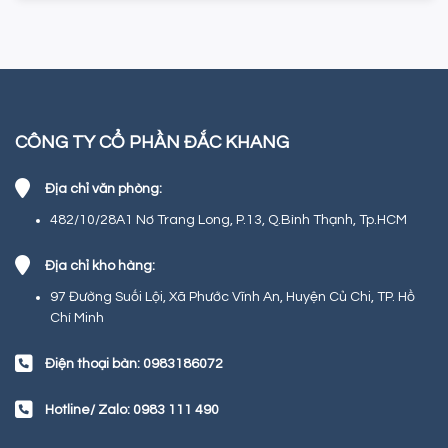
CÔNG TY CỔ PHẦN ĐẮC KHANG
Địa chỉ văn phòng:
482/10/28A1 Nơ Trang Long, P.13, Q.Bình Thạnh, Tp.HCM
Địa chỉ kho hàng:
97 Đường Suối Lội, Xã Phước Vĩnh An, Huyện Củ Chi, TP. Hồ
Chí Minh
Điện thoại bàn: 0983186072
Hotline/ Zalo: 0983 111 490