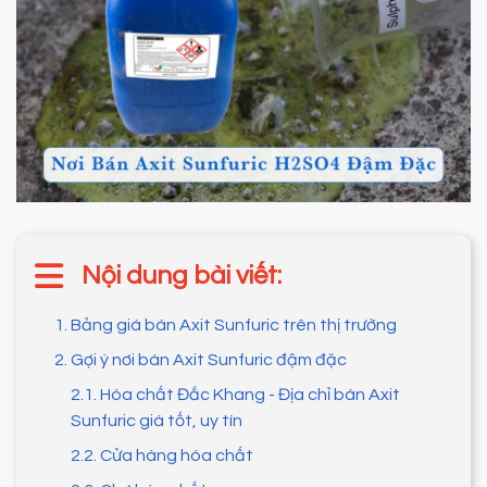
Nội dung bài viết:
1. Bảng giá bán Axit Sunfuric trên thị trường
2. Gợi ý nơi bán Axit Sunfuric đậm đặc
2.1. Hóa chất Đắc Khang - Địa chỉ bán Axit
Sunfuric giá tốt, uy tín
2.2. Cửa hàng hóa chất