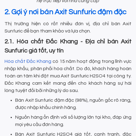
hệ trực tiếp với nhà cung cấp
2. Gợi ý nơi bán Axit Sunfuric đậm đặc
Thị trường hiện có rất nhiều đơn vị, địa chỉ bán Axit
Sunfuric để bạn tham khảo và lựa chọn.
2.1. Hóa chất Đắc Khang - Địa chỉ bán Axit
Sunfuric giá tốt, uy tín
Hóa chất Đắc Khang
có 15 năm hoạt động trong lĩnh vực
nhập khẩu, phân phối hóa chất. Do đó, khách hàng hoàn
toàn an tâm khi đặt mua Axit Sunfuric H2SO4 tại công ty.
Đắc Khang cam kết mang đến cho khách hàng sự hài
lòng tuyệt đối bởi những lý do sau.
Bán Axit Sunfuric đậm đặc (98%), nguồn gốc rõ ràng,
được nhập khẩu chính hãng.
Nguồn hàng ổn định với số lượng lớn tại kho, đáp ứng
mọi yêu cầu đơn hàng.
Bán Axit Sunfuric H2SO4 giá tốt, cạnh tranh, đặc