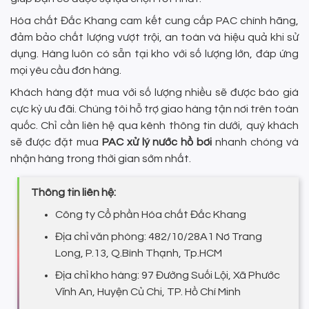
Hóa chất Đắc Khang cam kết cung cấp PAC chính hãng,
đảm bảo chất lượng vượt trội, an toàn và hiệu quả khi sử
dụng. Hàng luôn có sẵn tại kho với số lượng lớn, đáp ứng
mọi yêu cầu đơn hàng.
Khách hàng đặt mua với số lượng nhiều sẽ được báo giá
cực kỳ ưu đãi. Chúng tôi hỗ trợ giao hàng tận nơi trên toàn
quốc. Chỉ cần liên hệ qua kênh thông tin dưới, quý khách
sẽ được đặt mua
PAC xử lý nước hồ bơi
nhanh chóng và
nhận hàng trong thời gian sớm nhất.
Thông tin liên hệ:
Công ty Cổ phần Hóa chất Đắc Khang
Địa chỉ văn phòng: 482/10/28A1 Nơ Trang
Long, P.13, Q.Bình Thạnh, Tp.HCM
Địa chỉ kho hàng: 97 Đường Suối Lội, Xã Phước
Vĩnh An, Huyện Củ Chi, TP. Hồ Chí Minh