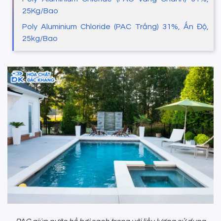
25Kg/Bao
Poly Aluminium Chloride (PAC Trắng) 31%, Ấn Độ,
25kg/Bao