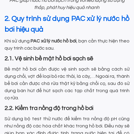
PAC giúp nước hồ bơi sạch trong với liều lượng sử dụng
thấp, phát huy hiệu quả nhanh
2. Quy trình sử dụng PAC xử lý nước hồ
bơi hiệu quả
Khi sử dụng
PAC xử lý nước hồ bơi
, bạn cần thực hiện theo
quy trình các bước sau.
2.1. Vệ sinh bề mặt hồ bơi sạch sẽ
Bề mặt hồ bơi cần được vệ sinh sạch sẽ bằng cách sử
dụng chổi, vợt để loại bỏ rác thải, lá cây,… Ngoài ra, thành
bể bơi cần được chà rửa thật kỹ bằng chổi cọ, sau đó sử
dụng bàn hút để hút sạch các tạp chất trong quá trình
cọ rửa.
2.2. Kiểm tra nồng độ trong hồ bơi
Sử dụng bộ test thử nước để kiểm tra nồng độ pH cũng
như nồng độ các hóa chất khác trong hồ bơi. Điều này sẽ
giúp bạn xác định được tình trạng nước hiện tại để có