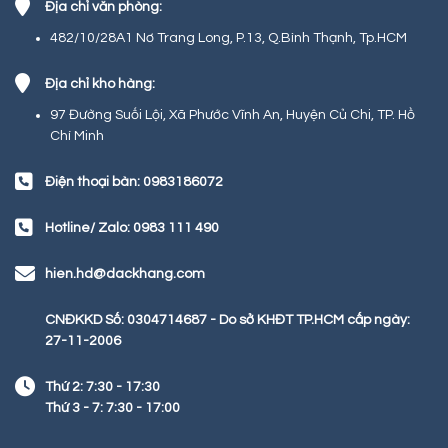
Địa chỉ văn phòng:
482/10/28A1 Nơ Trang Long, P.13, Q.Bình Thạnh, Tp.HCM
Địa chỉ kho hàng:
97 Đường Suối Lội, Xã Phước Vĩnh An, Huyện Củ Chi, TP. Hồ
Chí Minh
Điện thoại bàn: 0983186072
Hotline/ Zalo: 0983 111 490
hien.hd@dackhang.com
CNĐKKD Số: 0304714687 - Do sở KHĐT TP.HCM cấp ngày:
27-11-2006
Thứ 2: 7:30 - 17:30
Thứ 3 - 7: 7:30 - 17:00