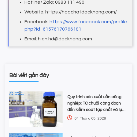
Hotline/ Zalo: 0983 111 490
Website: https://hoachatdackhang.com/
Facebook:
https://www.facebook.com/profile.
php?id=61576170766181
Email: hien.hd@dackhang.com
Bài viết gần đây
Quy trình sản xuất cồn công
nghiệp: Từ chuỗi công đoạn
đến kiểm soát tạp chất và lựa
chọn hóa chất
04 Tháng 08, 2026