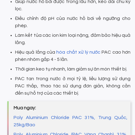
Giúp nước hồ bơi được trong lâu hơn, kéo dài chu kỳ
lọc.
Điều chỉnh độ pH của nước hồ bơi về ngưỡng cho
phép.
Làm kết tủa các ion kim loại nặng, đảm bảo hiệu quả
lắng.
Hiệu quả lắng của
hóa chất xử lý nước
PAC cao hơn
phèn nhôm gấp 4 - 5 lần.
Thời gian keo tụ nhanh, làm giảm sự ăn mòn thiết bị.
PAC tan trong nước ở mọi tỷ lệ, liều lượng sử dụng
PAC thấp, thao tác sử dụng đơn giản, không cần
đến sự hỗ trợ của các thiết bị.
Mua ngay:
Poly Aluminium Chloride PAC 31%, Trung Quốc,
25kg/Bao
Poly Aluminium Chloride (PAC Vàng Chanh) 31%,