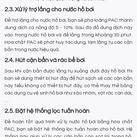
2.3. Xử lý trợ lắng cho nước hồ bơi
Để trợ lắng cho nước hồ bơi, bạn sẽ pha loãng PAC thành
dung dịch có nồng độ 5 - 10%. Sau đó đổ dung dịch này
vào trong nước hồ bơi và để lắng trong khoảng 30 phút.
Hóa chất PAC sẽ phát huy tác dụng, làm lắng tụ các cặn
bẩn trong nước hiệu quả.
2.4. Hút cặn bẩn và rác bể bơi
Sau khi cặn bẩn được lắng tụ xuống dưới đáy hồ bơi thì
bạn sẽ dùng thiết bị hút đáy để hút sạch sẽ các cặn bẩn
này. Nếu không có thiết bị hút đáy, có thể thay thế bằng
các dụng cụ vệ sinh hồ bơi như sào nhôm, vợt rác cán dài,
…
2.5. Bật hệ thống lọc tuần hoàn
Để hoàn tất quá trình xử lý nước hồ bơi bằng hóa chất
PAC, bạn sẽ bật hệ thống lọc tuần hoàn cho hồ bơi. Hệ
thống này giúp xử lý các cặn bẩn còn sót lại trong hồ,