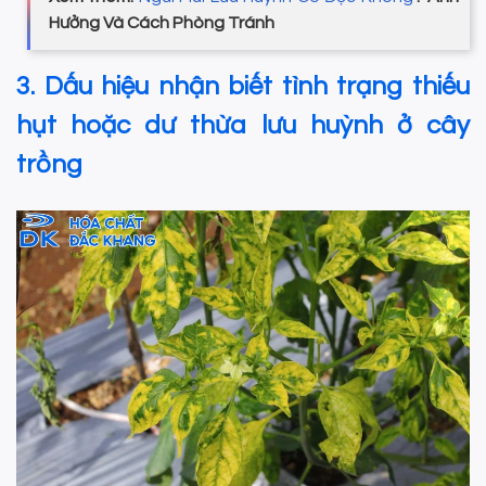
Hưởng Và Cách Phòng Tránh
3. Dấu hiệu nhận biết tình trạng thiếu
hụt hoặc dư thừa lưu huỳnh ở cây
trồng