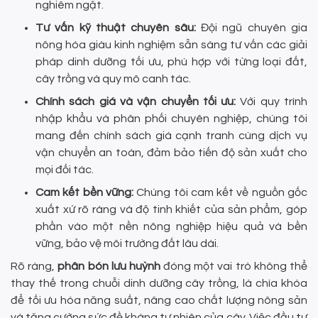
nghiêm ngặt.
Tư vấn kỹ thuật chuyên sâu:
Đội ngũ chuyên gia
nông hóa giàu kinh nghiệm sẵn sàng tư vấn các giải
pháp dinh dưỡng tối ưu, phù hợp với từng loại đất,
cây trồng và quy mô canh tác.
Chính sách giá và vận chuyển tối ưu:
Với quy trình
nhập khẩu và phân phối chuyên nghiệp, chúng tôi
mang đến chính sách giá cạnh tranh cùng dịch vụ
vận chuyển an toàn, đảm bảo tiến độ sản xuất cho
mọi đối tác.
Cam kết bền vững:
Chúng tôi cam kết về nguồn gốc
xuất xứ rõ ràng và độ tinh khiết của sản phẩm, góp
phần vào một nền nông nghiệp hiệu quả và bền
vững, bảo vệ môi trường đất lâu dài.
Rõ ràng,
phân bón lưu huỳnh
đóng một vai trò không thể
thay thế trong chuỗi dinh dưỡng cây trồng, là chìa khóa
để tối ưu hóa năng suất, nâng cao chất lượng nông sản
và tăng cường sức đề kháng tự nhiên của cây. Việc đầu tư