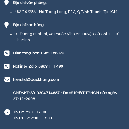
Địa chỉ văn phòng:
482/10/28A1 Nơ Trang Long, P.13, Q.Bình Thạnh, Tp.HCM
Địa chỉ kho hàng:
97 Đường Suối Lội, Xã Phước Vĩnh An, Huyện Củ Chi, TP. Hồ
Chí Minh
Điện thoại bàn: 0983186072
Hotline/ Zalo: 0983 111 490
hien.hd@dackhang.com
CNĐKKD Số: 0304714687 - Do sở KHĐT TP.HCM cấp ngày:
27-11-2006
Thứ 2: 7:30 - 17:30
Thứ 3 - 7: 7:30 - 17:00