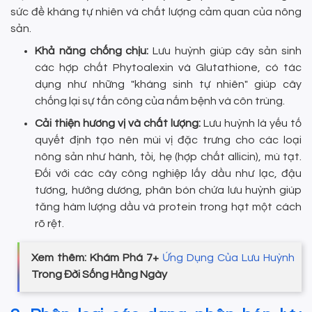
sức đề kháng tự nhiên và chất lượng cảm quan của nông
sản.
Khả năng chống chịu:
Lưu huỳnh giúp cây sản sinh
các hợp chất Phytoalexin và Glutathione, có tác
dụng như những "kháng sinh tự nhiên" giúp cây
chống lại sự tấn công của nấm bệnh và côn trùng.
Cải thiện hương vị và chất lượng:
Lưu huỳnh là yếu tố
quyết định tạo nên mùi vị đặc trưng cho các loại
nông sản như hành, tỏi, hẹ (hợp chất allicin), mù tạt.
Đối với các cây công nghiệp lấy dầu như lạc, đậu
tương, hướng dương, phân bón chứa lưu huỳnh giúp
tăng hàm lượng dầu và protein trong hạt một cách
rõ rệt.
Xem thêm: Khám Phá 7+
Ứng Dụng Của Lưu Huỳnh
Trong Đời Sống Hằng Ngày