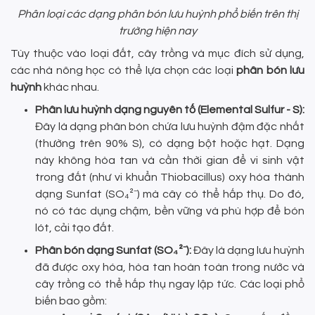
Phân loại các dạng phân bón lưu huỳnh phổ biến trên thị
trường hiện nay
Tùy thuộc vào loại đất, cây trồng và mục đích sử dụng,
các nhà nông học có thể lựa chọn các loại
phân bón lưu
huỳnh
khác nhau.
Phân lưu huỳnh dạng nguyên tố (Elemental Sulfur - S):
Đây là dạng phân bón chứa lưu huỳnh đậm đặc nhất
(thường trên 90% S), có dạng bột hoặc hạt. Dạng
này không hòa tan và cần thời gian để vi sinh vật
trong đất (như vi khuẩn Thiobacillus) oxy hóa thành
dạng Sunfat (SO₄²⁻) mà cây có thể hấp thụ. Do đó,
nó có tác dụng chậm, bền vững và phù hợp để bón
lót, cải tạo đất.
Phân bón dạng Sunfat (SO₄²⁻):
Đây là dạng lưu huỳnh
đã được oxy hóa, hòa tan hoàn toàn trong nước và
cây trồng có thể hấp thụ ngay lập tức. Các loại phổ
biến bao gồm: