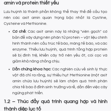
amin và protein thiết yếu
Lưu huỳnh là thành phần không thể thay thế để cấu tạo
nên các axit amin quan trọng bậc nhất là Cystine,
Cysteine và Methionine.
Cơ chế:
Các axit amin này là những "viên gạch" cơ
bản để xây dựng nên phân tử protein – vật liệu chính
hình thành nên cấu trúc tế bào, màng tế bào, và các
enzyme. Thiếu lưu huỳnh, quá trình tổng hợp protein
sẽ bị đình trệ, khiến cây trở nên yếu ớt, còi cọc và
giảm khả năng chống chịu.
Dẫn chứng khoa học:
Các nghiên cứu về sinh lý thực
vật đã chỉ ra rằng, sự thiếu hụt Methionine (một axit
amin chứa lưu huỳnh) sẽ làm chậm quá trình phân
chia tế bào ở đỉnh sinh trưởng và rễ, dẫn đến việc cây
ngừng phát triển.
1.2 – Thúc đẩy quá trình quang hợp và hình
thành diệp lục tố