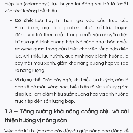
diệp lục (chlorophyll), lưu huỳnh lại đóng vai trò là "chất
xúc tác" không thể thiếu.
Cơ chế:
Lưu huỳnh tham gia vào cấu trúc của
Ferredoxin, một loại protein chứa sắt-lưu huỳnh
đóng vai trò then chốt trong chuỗi vận chuyển điện
tử của quá trình quang hợp. Nó cũng hoạt hóa nhiều
enzyme quan trọng cần thiết cho việc tổng hợp diệp
lục. Khi thiếu lưu huỳnh, quá trình này bị ảnh hưởng, lá
cây mất màu xanh, giảm khả năng quang hợp và tạo
ra năng lượng.
Ví dụ cụ thể:
Trên cây ngô, khi thiếu lưu huỳnh, các lá
non sẽ có màu vàng sọc, biểu hiện rõ rệt sự suy giảm
diệp lục, làm giảm hiệu suất quang hợp và ảnh hưởng
trực tiếp đến sản lượng bắp.
1.3 – Tăng cường khả năng chống chịu và cải
thiện hương vị nông sản
Việc bón lưu huỳnh cho cây đầy đủ giúp nâng cao đáng kể