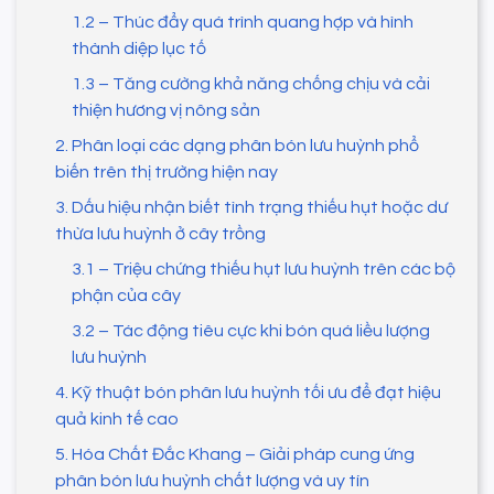
1.2 – Thúc đẩy quá trình quang hợp và hình
thành diệp lục tố
1.3 – Tăng cường khả năng chống chịu và cải
thiện hương vị nông sản
2. Phân loại các dạng phân bón lưu huỳnh phổ
biến trên thị trường hiện nay
3. Dấu hiệu nhận biết tình trạng thiếu hụt hoặc dư
thừa lưu huỳnh ở cây trồng
3.1 – Triệu chứng thiếu hụt lưu huỳnh trên các bộ
phận của cây
3.2 – Tác động tiêu cực khi bón quá liều lượng
lưu huỳnh
4. Kỹ thuật bón phân lưu huỳnh tối ưu để đạt hiệu
quả kinh tế cao
5. Hóa Chất Đắc Khang – Giải pháp cung ứng
phân bón lưu huỳnh chất lượng và uy tín