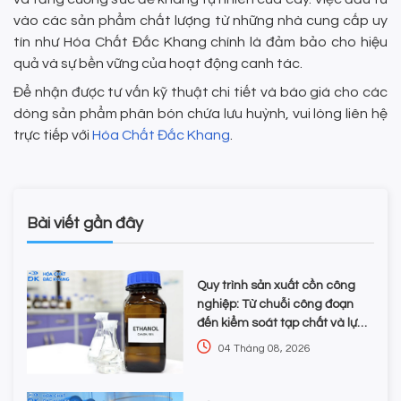
vào các sản phẩm chất lượng từ những nhà cung cấp uy
tín như Hóa Chất Đắc Khang chính là đảm bảo cho hiệu
quả và sự bền vững của hoạt động canh tác.
Để nhận được tư vấn kỹ thuật chi tiết và báo giá cho các
dòng sản phẩm phân bón chứa lưu huỳnh, vui lòng liên hệ
trực tiếp với
Hóa Chất Đắc Khang
.
Bài viết gần đây
Quy trình sản xuất cồn công
nghiệp: Từ chuỗi công đoạn
đến kiểm soát tạp chất và lựa
chọn hóa chất
04 Tháng 08, 2026