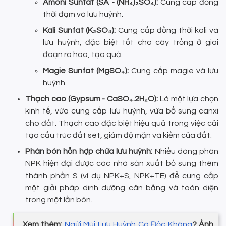
Amoni Sunfat (SA - (NH₄)₂SO₄):
Cung cấp đồng
thời đạm và lưu huỳnh.
Kali Sunfat (K₂SO₄):
Cung cấp đồng thời kali và
lưu huỳnh, đặc biệt tốt cho cây trồng ở giai
đoạn ra hoa, tạo quả.
Magie Sunfat (MgSO₄):
Cung cấp magie và lưu
huỳnh.
Thạch cao (Gypsum - CaSO₄.2H₂O):
Là một lựa chọn
kinh tế, vừa cung cấp lưu huỳnh, vừa bổ sung canxi
cho đất. Thạch cao đặc biệt hiệu quả trong việc cải
tạo cấu trúc đất sét, giảm độ mặn và kiềm của đất.
Phân bón hỗn hợp chứa lưu huỳnh:
Nhiều dòng phân
NPK hiện đại được các nhà sản xuất bổ sung thêm
thành phần S (ví dụ NPK+S, NPK+TE) để cung cấp
một giải pháp dinh dưỡng cân bằng và toàn diện
trong một lần bón.
Xem thêm:
Ngửi Mùi Lưu Huỳnh Có Độc Không
? Ảnh