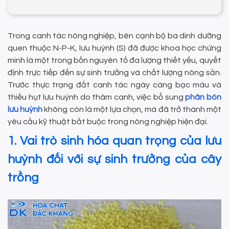
Trong canh tác nông nghiệp, bên cạnh bộ ba dinh dưỡng
quen thuộc N-P-K, lưu huỳnh (S) đã được khoa học chứng
minh là một trong bốn nguyên tố đa lượng thiết yếu, quyết
định trực tiếp đến sự sinh trưởng và chất lượng nông sản.
Trước thực trạng đất canh tác ngày càng bạc màu và
thiếu hụt lưu huỳnh do thâm canh, việc bổ sung
phân bón
lưu huỳnh
không còn là một lựa chọn, mà đã trở thành một
yêu cầu kỹ thuật bắt buộc trong nông nghiệp hiện đại.
1. Vai trò sinh hóa quan trọng của lưu
huỳnh đối với sự sinh trưởng của cây
trồng