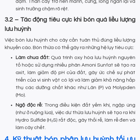
đạm. Thân cây trở nên mảnh, cứng, lóng ngắn lại và
sinh trưởng chậm rõ rệt.
3.2 – Tác động tiêu cực khi bón quá liều lượng
lưu huỳnh
Việc bón lưu huỳnh cho cây cần tuân thủ đúng liều lượng
khuyến cáo. Bón thừa có thể gây ra những hệ lụy tiêu cực:
Làm chua đất:
Quá trình oxy hóa lưu huỳnh nguyên
tố hoặc sử dụng nhiều phân Amoni Sunfat sẽ tạo ra
axit, làm giảm độ pH của đất, gây ức chế sự phát
triển của vi sinh vật có lợi và làm giảm khả năng hấp
thụ các dưỡng chất khác như Lân (P) và Molypden
(Mo).
Ngộ độc rễ:
Trong điều kiện đất yếm khí, ngập úng
(như ở ruộng lúa), việc dư thừa lưu huỳnh sẽ tạo ra khí
Hydro Sulfide (H₂S) rất độc, gây thối rễ, làm rễ đen và
làm cây chết.
4. Kỹ thuật bón phân lưu huỳnh tối ưu