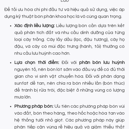
cao
Để tối ưu hóa chi phí đầu tư và hiệu quả sử dụng, việc áp
dụng kỹ thuật bón phân khoa học là vô cùng quan trọng.
Xác định liều lượng:
Liều lượng bón cần dựa trên kết
quả phân tích đất và nhu cầu dinh dưỡng của từng
loại cây trồng. Cây lấy dầu (lạc, đậu tương), cây họ
đậu, và cây có mùi đặc trưng (hành, tỏi) thường có
nhu cầu lưu huỳnh cao hơn.
Lựa chọn thời điểm:
Đối với
phân bón lưu huỳnh
nguyên tố, nên bón lót sớm vào đầu vụ để có đủ thời
gian cho vi sinh vật chuyển hóa. Đối với phân dạng
sunfat dễ tan, nên chia ra bón nhiều lần (bón thúc)
để tránh bị rửa trôi, đặc biệt ở những vùng có lượng
mưa lớn.
Phương pháp bón:
Ưu tiên các phương pháp bón vùi
vào đất, bón theo hàng, theo hốc hoặc hòa tan vào
hệ thống tưới nhỏ giọt. Các phương pháp này giúp
phân tiếp cận vùng rễ hiệu quả và giảm thiểu thất