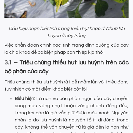
Dấu hiệu nhận biết tình trạng thiếu hụt hoặc dư thừa lưu
huỳnh ở cây trồng
Việc chẩn đoán chính xác tình trạng dinh dưỡng của cây
là chìa khóa để có biện pháp can thiệp kịp thời.
3.1 – Triệu chứng thiếu hụt lưu huỳnh trên các
bộ phận của cây
Triệu chứng thiếu lưu huỳnh rất dễ nhầm lẫn với thiếu đạm,
tuy nhiên có một điểm khác biệt cốt lõi:
Biểu hiện:
Lá non và các phần ngọn của cây chuyển
sang màu vàng nhạt hoặc vàng chanh đồng đều,
trong khi các lá già vẫn giữ được màu xanh. Nguyên
nhân là do lưu huỳnh là nguyên tố ít di động trong
cây, không thể vận chuyển từ lá già đến lá non như