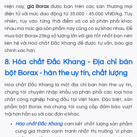
Hiện nay,
giá Borax
được bán trên các sàn thương mại
điện tử với mức dao động từ 35.000 - 45.000 VNĐ/kg. Tuy
nhiên, tùy vào từng thời điểm và cơ sở phân phối khác
nhau mà mức giá sản phẩm này cũng có sự khác nhau. Để
mua bột Borax 25kg số lượng lớn với giá tốt nhất bạn nên
liên hệ với Hóa chất Đắc Khang để được tư vấn, báo giá
chính xác hơn.
8. Hóa chất Đắc Khang - Địa chỉ bán
bột Borax - hàn the uy tín, chất lượng
Hóa chất Đắc Khang là một địa chỉ bán hàn the uy tín,
chúng tôi chuyên nhập khẩu và phân phối các loại hóa
chất công nghiệp hàng đầu tại Việt Nam. Đặc biệt, sản
phẩm bột Borax mà chúng tôi cung cấp đảm bảo vượt
trội hơn hẳn so với các đơn vị khác.
Hóa chất Đắc Khang
cam kết chất lượng sản phẩm
cùng giá thành cạnh tranh nhất thị trường. Vì phân