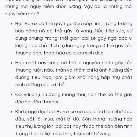
những mối nguy hiểm khôn lường. Vậy đó là những mối
nguy hiểm nào?
Bột Borax có thể gây ngộ độc cấp tính, trong trường
hợp nặng nó có thể gây tử vong. Nếu tiếp xúc, sử
dụng chúng trong thời gian dài sẽ gây ngộ độc vì
lượng hóa chất tích tụ lâu ngày trong cơ thể gây tổn
thương gan, thoái hóa cơ quan sinh dục.
Hóa chất này cũng có thể là nguyên nhân gây tổn
thương ruột, não, thận và thậm chí là ảnh hưởng đến
đường tiêu hóa, làm giảm khả năng hấp thụ chất
dinh dưỡng của cơ thể.
Đối với phụ nữ đang mang thai, hàn the có thể gây
độc hại đến thai nhi.
Khi bị ngộ độc bột Borax sẽ có các biểu hiện như đau
đầu, sốt, ói mửa, mắt bị đỏ. Còn trong trường hợp
tiêu thụ lượng lớn loại bột này thì có thể dẫn đến tình
trạng thận bị liệt cấp tính, thậm chí tử vong.