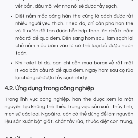
vết bẩn, dầu mỡ, vết nhọ nồi sẽ được tẩy sạch.
Diệt nấm mốc bằng hàn the cũng là cách được rất
nhiều người yêu thích. Theo đó, chỉ cần pha hàn the
với ít nước để tạo được hỗn hợp thoa lên chỗ bị nấm
mốc rồi để qua đêm. Đến sáng hôm sau, làm sạch lại
chỗ nấm mốc bám vào là có thể loại bỏ được hoàn
toàn.
Khi toilet bị dơ, bạn chỉ cần mua borax về rắt một
ít vào bồn cầu rồi để qua đêm. Ngày hôm sau cọ rửa
lại chúng sẽ được tẩy sạch như ý.
4.2. Ứng dụng trong công nghiệp
Trong lĩnh vực công nghiệp, hàn the được xem là một
nguyên liệu không thể thiếu trong việc sản xuất thủy tinh,
men sứ các loại. Ngoài ra, còn có thể dùng để làm nguyên
liệu sản xuất bột giặt, chất tẩy rửa, thuốc diệt côn trùng,
…