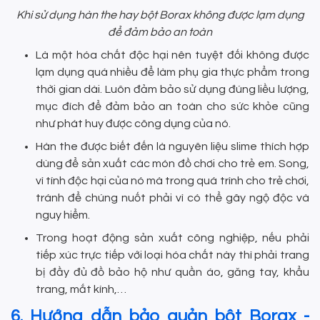
Khi sử dụng hàn the hay bột Borax không được lạm dụng
để đảm bảo an toàn
Là một hóa chất độc hại nên tuyệt đối không được
lạm dụng quá nhiều để làm phụ gia thực phẩm trong
thời gian dài. Luôn đảm bảo sử dụng đúng liều lượng,
mục đích để đảm bảo an toàn cho sức khỏe cũng
như phát huy được công dụng của nó.
Hàn the được biết đến là nguyên liệu slime thích hợp
dùng để sản xuất các món đồ chơi cho trẻ em. Song,
vì tính độc hại của nó mà trong quá trình cho trẻ chơi,
tránh để chúng nuốt phải vì có thể gây ngộ độc và
nguy hiểm.
Trong hoạt động sản xuất công nghiệp, nếu phải
tiếp xúc trực tiếp với loại hóa chất này thì phải trang
bị đầy đủ đồ bảo hộ như quần áo, găng tay, khẩu
trang, mắt kính,…
6. Hướng dẫn bảo quản bột Borax -