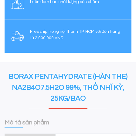
Luôn đảm bảo chất lượng sản phẩm
Freeship trong nội thành TP. HCM với đơn hàng
từ 2.000.000 VNĐ
BORAX PENTAHYDRATE (HÀN THE)
NA2B4O7.5H2O 99%, THỔ NHĨ KỲ,
25KG/BAO
Mô tả sản phẩm