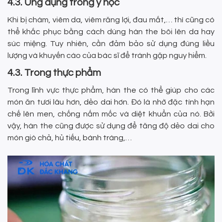
4.3. Ứng dụng trong y học
Khi bị chàm, viêm da, viêm răng lợi, đau mắt,… thì cũng có
thể khắc phục bằng cách dùng hàn the bôi lên da hay
súc miệng. Tuy nhiên, cần đảm bảo sử dụng đúng liều
lượng và khuyến cáo của bác sĩ để tránh gặp nguy hiểm.
4.3. Trong thực phẩm
Trong lĩnh vực thực phẩm, hàn the có thể giúp cho các
món ăn tươi lâu hơn, dẻo dai hơn. Đó là nhờ đặc tính hạn
chế lên men, chống nấm mốc và diệt khuẩn của nó. Bởi
vậy, hàn the cũng được sử dụng để tăng độ dẻo dai cho
món giò chả, hủ tiếu, bánh tráng,…