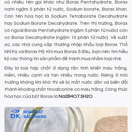
có nhiều tên gọi khác như Borax Pentahydrate, Borax
natri ngậm 5 phân tử nước, Sodium borate, Borax khan.
Còn tên hóa học là Sodium Tetraborate Decahydrate
hay Sodium Borate Decahydrate. Trên thị trường, Borax
có ngoài Borax Pentahydrate (ngậm 5 phân tử nước) còn
có Borax Decahydrate (ngậm 10 phân tử nước). Về xuất
xứ, các nhà cung cấp thường nhập khẩu loại Borax Thổ
Nhĩ Kỳ và Borax Mỹ. Khi mua Borax ở đâu, bạn nên tìm hiểu
kỹ các thông tin sản phẩm để tránh mua nhầm loại nhé.
Đây là loại hợp chất ở dạng rắn tinh khiết màu trắng,
mềm, nhiều cạnh và tan nhiều trong nước. Riêng ở môi
trường không khí khô thì sẽ bị mất nước dần và biến đổi
thành khoáng chất tincalconite có màu trắng. Công thức
hóa học của bột Borax là
Na2B4O7.5H2O
.