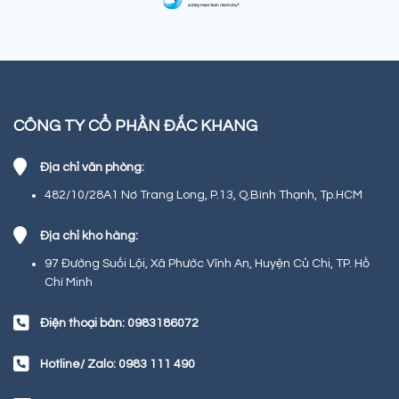
CÔNG TY CỔ PHẦN ĐẮC KHANG
Địa chỉ văn phòng:
482/10/28A1 Nơ Trang Long, P.13, Q.Bình Thạnh, Tp.HCM
Địa chỉ kho hàng:
97 Đường Suối Lội, Xã Phước Vĩnh An, Huyện Củ Chi, TP. Hồ
Chí Minh
Điện thoại bàn: 0983186072
Hotline/ Zalo: 0983 111 490