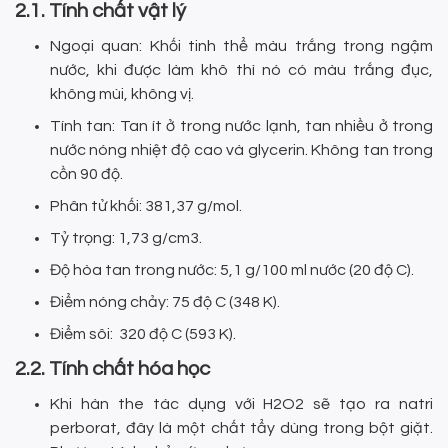
2.1. Tính chất vật lý
Ngoại quan: Khối tinh thể màu trắng trong ngậm
nước, khi được làm khô thì nó có màu trắng đục,
không mùi, không vị.
Tính tan: Tan ít ở trong nước lạnh, tan nhiều ở trong
nước nóng nhiệt độ cao và glycerin. Không tan trong
cồn 90 độ.
Phân tử khối: 381,37 g/mol.
Tỷ trọng: 1,73 g/cm3.
Độ hòa tan trong nước: 5,1 g/100 ml nước (20 độ C).
Điểm nóng chảy: 75 độ C (348 K).
Điểm sôi: 320 độ C (593 K).
2.2. Tính chất hóa học
Khi hàn the tác dụng với H2O2 sẽ tạo ra natri
perborat, đây là một chất tẩy dùng trong bột giặt.