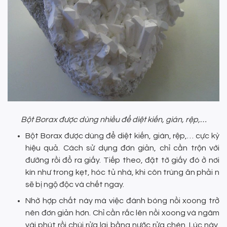
Bột Borax được dùng nhiều để diệt kiến, gián, rệp,…
Bột Borax được dùng để diệt kiến, gián, rệp,… cực kỳ
hiệu quả. Cách sử dụng đơn giản, chỉ cần trộn với
đường rồi đổ ra giấy. Tiếp theo, đặt tờ giấy đó ở nơi
kín như trong kẹt, hóc tủ nhà, khi côn trùng ăn phải n
sẽ bị ngộ độc và chết ngay.
Nhờ hợp chất này mà việc đánh bóng nồi xoong trở
nên đơn giản hơn. Chỉ cần rắc lên nồi xoong và ngâm
vài phút rồi chùi rửa lại bằng nước rửa chén. Lúc này,