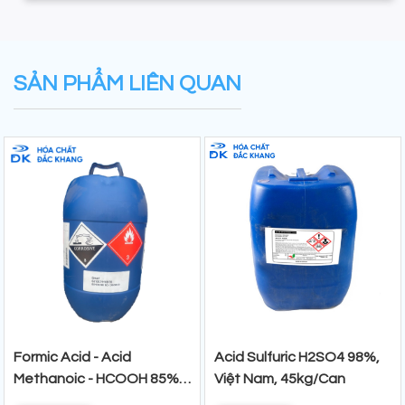
SẢN PHẨM LIÊN QUAN
Formic Acid - Acid
Acid Sulfuric H2SO4 98%,
Methanoic - HCOOH 85%,
Việt Nam, 45kg/Can
Trung Quốc, 35kg/Can