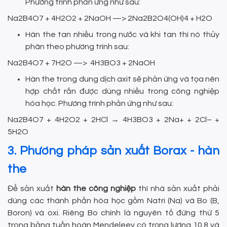
Phương trình phản ứng như sau:
Na2B4O7 + 4H2O2 + 2NaOH —> 2Na2B2O4(OH)4 + H2O
Hàn the tan nhiều trong nước và khi tan thì nó thủy
phân theo phương trình sau:
Na2B4O7 + 7H2O —> 4H3BO3 + 2NaOH
Hàn the trong dung dịch axit sẽ phản ứng và tọa nên
hợp chất rắn được dùng nhiều trong công nghiệp
hóa học. Phương trình phản ứng như sau:
Na2B4O7 + 4H2O2 + 2HCl → 4H3BO3 + 2Na+ + 2Cl– +
5H2O
3. Phương pháp sản xuất Borax - hàn
the
Để sản xuất
hàn the công nghiệp
thì nhà sản xuất phải
dùng các thành phần hóa học gồm Natri (Na) và Bo (B,
Boron) và oxi. Riêng Bo chính là nguyên tố đứng thứ 5
trong bảng tuần hoàn Mendeleev có trọng lượng 10.8 và