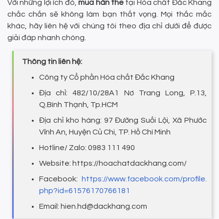
Với những lợi ích đó,
mua hàn the
tại Hóa chất Đắc Khang
chắc chắn sẽ không làm bạn thất vọng. Mọi thắc mắc
khác, hãy liên hệ với chúng tôi theo địa chỉ dưới để được
giải đáp nhanh chóng.
Thông tin liên hệ:
Công ty Cổ phần Hóa chất Đắc Khang
Địa chỉ: 482/10/28A1 Nơ Trang Long, P.13,
Q.Bình Thạnh, Tp.HCM
Địa chỉ kho hàng: 97 Đường Suối Lội, Xã Phước
Vĩnh An, Huyện Củ Chi, TP. Hồ Chí Minh
Hotline/ Zalo: 0983 111 490
Website:
https://hoachatdackhang.com/
Facebook:
https://www.facebook.com/profile.
php?id=61576170766181
Email: hien.hd@dackhang.com