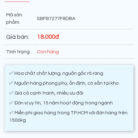
Mã sản
SBFB7277F8DBA
phẩm:
Giá bán:
18.000đ
Tình trạng:
Còn hàng
✅ Hóa chất chất lượng, nguồn gốc rõ ràng
✅ Nguồn hàng phong phú, ổn định, có sẵn tại kho
✅ Giá cả cạnh tranh, nhiều ưu đãi
✅ Đơn vị uy tín, 15 năm hoạt động trong ngành
✅ Miễn phí giao hàng trong TP.HCM với đơn hàng trên
1500kg