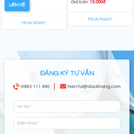
Giá bán:
13.000đ
LIÊN HỆ
MUA NGAY
MUA NGAY
ĐĂNG KÝ TƯ VẤN
0983 111 490
hien.hd@dackhang.com