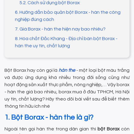
5.2. Cách sử dụng bột Borax
6. Hướng dẫn bảo quản bột Borax - hàn the công
nghiệp đúng cách
7. Giá Borax - hàn the hiện nay bao nhiêu?
8. Hóa chất Đắc Khang - Địa chỉ bán bột Borax -
hàn the uy tín, chất lượng
Bột Borax hay còn gọi là
hàn the
- một loại bột màu trắng
và được ứng dụng khá nhiều trong đời sống cũng như
hoạt động sản xuất thực phẩm, nông nghiệp,… Vậy borax
- hàn the giá bao nhiêu, borax mua ở đâu TPHCM, Hà Nội
uy tín, chất lượng? Hãy theo dõi bài viết sau để biết thêm
thông tin hữu ích nhé
1. Bột Borax - hàn the là gì?
Ngoài tên gọi hàn the trong dân gian thì
bột Borax
còn