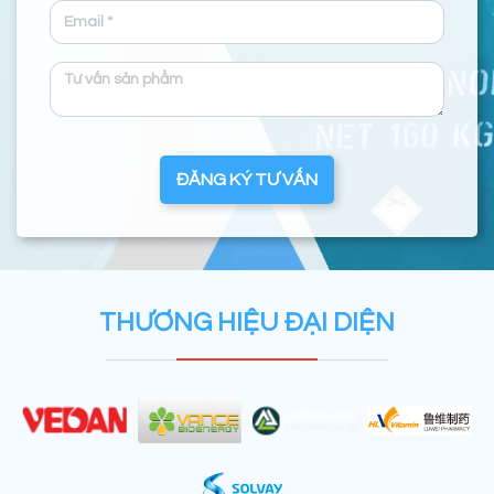
ĐĂNG KÝ TƯ VẤN
THƯƠNG HIỆU ĐẠI DIỆN