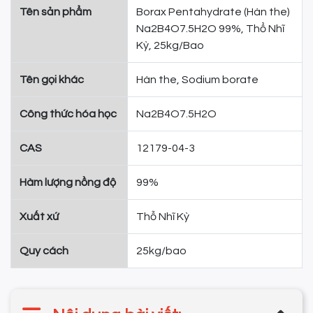
Tên sản phẩm
Borax Pentahydrate (Hàn the)
Na2B4O7.5H2O 99%, Thổ Nhĩ
Kỳ, 25kg/Bao
Tên gọi khác
Hàn the, Sodium borate
Công thức hóa học
Na2B4O7.5H2O
CAS
12179-04-3
Hàm lượng nồng độ
99%
Xuất xứ
Thỗ Nhĩ Kỳ
Quy cách
25kg/bao