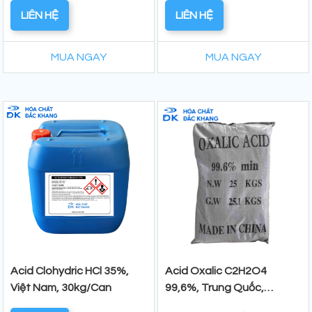
LIÊN HỆ
LIÊN HỆ
MUA NGAY
MUA NGAY
Acid Clohydric HCl 35%,
Acid Oxalic C2H2O4
Việt Nam, 30kg/Can
99,6%, Trung Quốc,
25kg/Bao