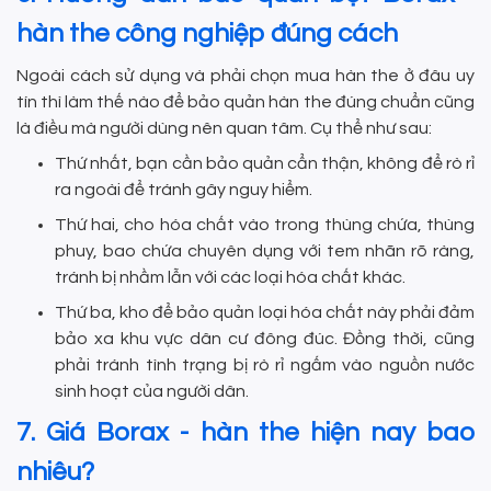
hàn the công nghiệp đúng cách
Ngoài cách sử dụng và phải chọn mua hàn the ở đâu uy
tín thì làm thế nào để bảo quản hàn the đúng chuẩn cũng
là điều mà người dùng nên quan tâm. Cụ thể như sau:
Thứ nhất, bạn cần bảo quản cẩn thận, không để rò rỉ
ra ngoài để tránh gây nguy hiểm.
Thứ hai, cho hóa chất vào trong thùng chứa, thùng
phuy, bao chứa chuyên dụng với tem nhãn rõ ràng,
tránh bị nhầm lẫn với các loại hóa chất khác.
Thứ ba, kho để bảo quản loại hóa chất này phải đảm
bảo xa khu vực dân cư đông đúc. Đồng thời, cũng
phải tránh tình trạng bị rò rỉ ngấm vào nguồn nước
sinh hoạt của người dân.
7. Giá Borax - hàn the hiện nay bao
nhiêu?