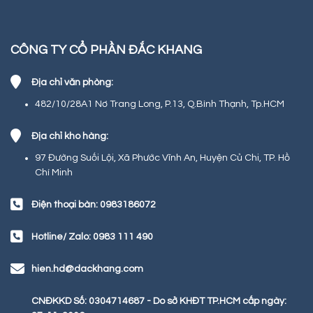
CÔNG TY CỔ PHẦN ĐẮC KHANG
Địa chỉ văn phòng:
482/10/28A1 Nơ Trang Long, P.13, Q.Bình Thạnh, Tp.HCM
Địa chỉ kho hàng:
97 Đường Suối Lội, Xã Phước Vĩnh An, Huyện Củ Chi, TP. Hồ
Chí Minh
Điện thoại bàn: 0983186072
Hotline/ Zalo: 0983 111 490
hien.hd@dackhang.com
CNĐKKD Số: 0304714687 - Do sở KHĐT TP.HCM cấp ngày: