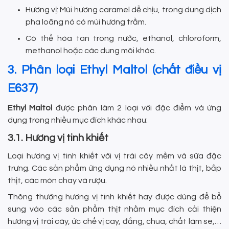
Hương vị: Mùi hương caramel dễ chịu, trong dung dịch
pha loãng nó có mùi hương trầm.
Có thể hòa tan trong nước, ethanol, chloroform,
methanol hoặc các dung môi khác.
3. Phân loại Ethyl Maltol (chất điều vị
E637)
Ethyl Maltol
được phân làm 2 loại với đặc điểm và ứng
dụng trong nhiều mục đích khác nhau:
3.1. Hương vị tinh khiết
Loại hương vị tinh khiết với vị trái cây mềm và sữa đặc
trưng. Các sản phẩm ứng dụng nó nhiều nhất là thịt, bắp
thịt, các món chay và rượu.
Thông thường hương vị tinh khiết hay được dùng để bổ
sung vào các sản phẩm thịt nhằm mục đích cải thiện
hương vị trái cây, ức chế vị cay, đắng, chua, chất làm se,…