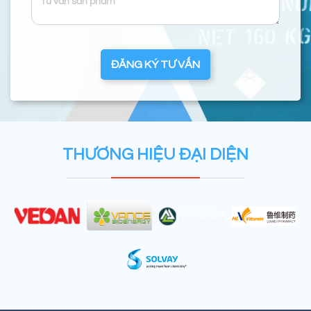
ĐĂNG KÝ TƯ VẤN
THƯƠNG HIỆU ĐẠI DIỆN