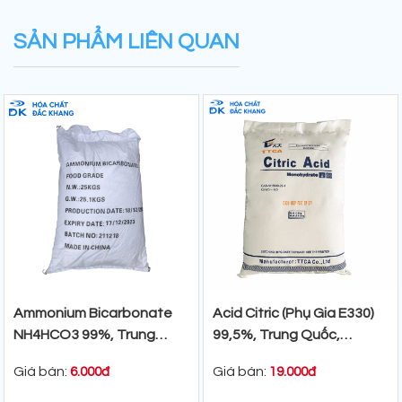
SẢN PHẨM LIÊN QUAN
Ammonium Bicarbonate
Acid Citric (Phụ Gia E330)
NH4HCO3 99%, Trung
99,5%, Trung Quốc,
Quốc, 25kg/Bao
25kg/Bao
Giá bán:
Giá bán:
6.000đ
19.000đ