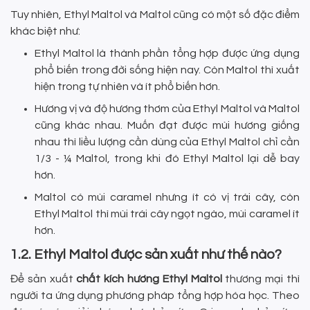
Tuy nhiên, Ethyl Maltol và Maltol cũng có một số đặc điểm
khác biệt như:
Ethyl Maltol là thành phần tổng hợp được ứng dụng
phổ biến trong đời sống hiện nay. Còn Maltol thì xuất
hiện trong tự nhiên và ít phổ biến hơn.
Hương vị và độ hương thơm của Ethyl Maltol và Maltol
cũng khác nhau. Muốn đạt được mùi hương giống
nhau thì liều lượng cần dùng của Ethyl Maltol chỉ cần
1/3 - ¼ Maltol, trong khi đó Ethyl Maltol lại dễ bay
hơn.
Maltol có mùi caramel nhưng ít có vị trái cây, còn
Ethyl Maltol thì mùi trái cây ngọt ngào, mùi caramel ít
hơn.
1.2. Ethyl Maltol được sản xuất như thế nào?
Để sản xuất
chất kích hương Ethyl Maltol
thương mại thì
người ta ứng dụng phương pháp tổng hợp hóa học. Theo