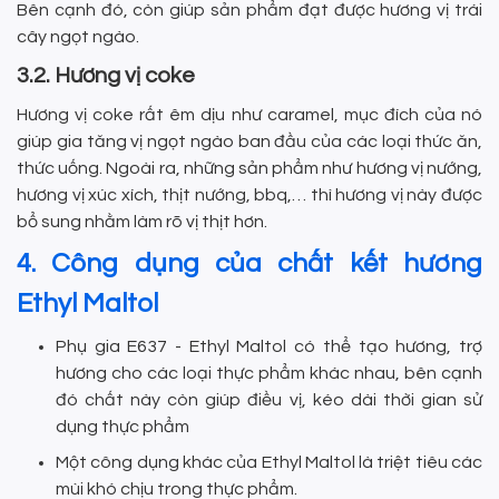
Bên cạnh đó, còn giúp sản phẩm đạt được hương vị trái
cây ngọt ngào.
3.2. Hương vị coke
Hương vị coke rất êm dịu như caramel, mục đích của nó
giúp gia tăng vị ngọt ngào ban đầu của các loại thức ăn,
thức uống. Ngoài ra, những sản phẩm như hương vị nướng,
hương vị xúc xích, thịt nướng, bbq,… thì hương vị này được
bổ sung nhằm làm rõ vị thịt hơn.
4. Công dụng của chất kết hương
Ethyl Maltol
Phụ gia E637 - Ethyl Maltol có thể tạo hương, trợ
hương cho các loại thực phẩm khác nhau, bên cạnh
đó chất này còn giúp điều vị, kéo dài thời gian sử
dụng thực phẩm
Một công dụng khác của Ethyl Maltol là triệt tiêu các
mùi khó chịu trong thực phẩm.