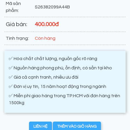
Mã sản
S26382099A44B
phẩm:
Giá bán:
400.000đ
Tình trạng:
Còn hàng
✅ Hóa chất chất lượng, nguồn gốc rõ ràng
✅ Nguồn hàng phong phú, ổn định, có sẵn tại kho
✅ Giá cả cạnh tranh, nhiều ưu đãi
✅ Đơn vị uy tín, 15 năm hoạt động trong ngành
✅ Miễn phí giao hàng trong TP.HCM với đơn hàng trên
1500kg
LIÊN HỆ
THÊM VÀO GIỎ HÀNG