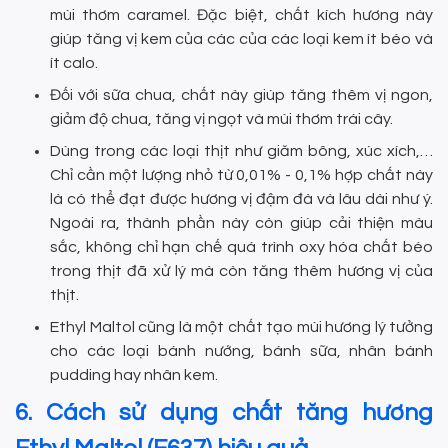
mùi thơm caramel. Đặc biệt, chất kích hương này
giúp tăng vị kem của các của các loại kem ít béo và
ít calo.
Đối với sữa chua, chất này giúp tăng thêm vị ngon,
giảm độ chua, tăng vị ngọt và mùi thơm trái cây.
Dùng trong các loại thịt như giăm bông, xúc xích,…
Chỉ cần một lượng nhỏ từ 0,01% - 0,1% hợp chất này
là có thể đạt được hương vị đậm đà và lâu dài như ý.
Ngoài ra, thành phần này còn giúp cải thiện màu
sắc, không chỉ hạn chế quá trình oxy hóa chất béo
trong thịt đã xử lý mà còn tăng thêm hương vị của
thịt.
Ethyl Maltol cũng là một chất tạo mùi hương lý tưởng
cho các loại bánh nướng, bánh sữa, nhân bánh
pudding hay nhân kem.
6. Cách sử dụng chất tăng hương