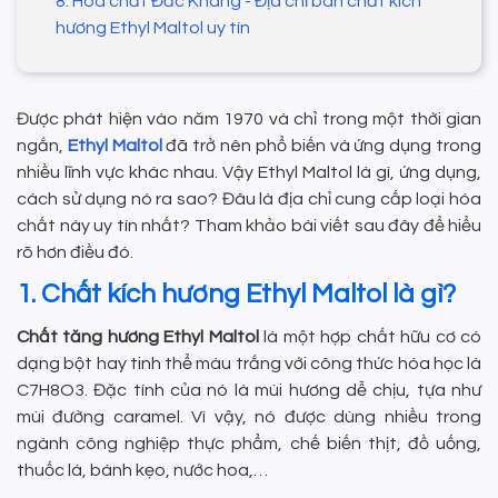
8. Hóa chất Đắc Khang - Địa chỉ bán chất kích
hương Ethyl Maltol uy tín
Được phát hiện vào năm 1970 và chỉ trong một thời gian
ngắn,
Ethyl Maltol
đã trở nên phổ biến và ứng dụng trong
nhiều lĩnh vực khác nhau. Vậy Ethyl Maltol là gì, ứng dụng,
cách sử dụng nó ra sao? Đâu là địa chỉ cung cấp loại hóa
chất này uy tín nhất? Tham khảo bài viết sau đây để hiểu
rõ hơn điều đó.
1. Chất kích hương Ethyl Maltol là gì?
Chất tăng hương Ethyl Maltol
là một hợp chất hữu cơ có
dạng bột hay tinh thể màu trắng với công thức hóa học là
C7H8O3. Đặc tính của nó là mùi hương dễ chịu, tựa như
mùi đường caramel. Vì vậy, nó được dùng nhiều trong
ngành công nghiệp thực phẩm, chế biến thịt, đồ uống,
thuốc lá, bánh kẹo, nước hoa,…