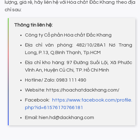
lượng, giá rẻ, hãy liên hệ với Hóa chất Đắc Khang theo địa
chỉ sau:
Thông tin liên hệ:
Công ty Cổ phần Hóa chất Đắc Khang
Địa chỉ văn phòng: 482/10/28A1 Nơ Trang
Long, P.13, Q.Bình Thạnh, Tp.HCM
Địa chỉ kho hàng: 97 Đường Suối Lội, Xã Phước
Vĩnh An, Huyện Củ Chi, TP. Hồ Chí Minh
Hotline/ Zalo: 0983 111 490
Website:
https://hoachatdackhang.com/
Facebook:
https://www.facebook.com/profile.
php?id=61576170766181
Email: hien.hd@dackhang.com