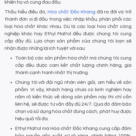
khiến họ vô cùng đau đầu.
Thấu hiểu điều đó,
Hóa chất Đắc Khang
đã ra đời và trở
thành đơn vị đi đầu trong việc nhập khẩu, phân phối các
loại hóa chất khác nhau. Dù là các loại hóa chất công
nghiệp khác hay Ethyl Maltol đều được chúng tôi cung
cấp đầy đủ. Lựa chọn sản phẩm của chúng tôi bạn sẽ
nhận được những lợi ích tuyệt vời sau:
Toàn bộ các sản phẩm hóa chất mà chúng tôi cung
cấp đều được cam kết chất lượng chính hãng, giá
thành cạnh tranh nhất thị trường.
Chúng tôi với đội ngũ nhân viên giỏi, am hiểu về sản
phẩm. Vì vậy, khách hàng chưa có kinh nghiệm hay
nắm rõ kiến thức về dòng sản phẩm này thì chỉ cần
liên hệ, sẽ được tư vấn đầy đủ 24/7. Qua đó đảm bảo
chọn và sử dụng hóa chất đúng cách, phát huy được
hiệu quả tối đa.
Ethyl Maltol mà Hóa chất Đắc Khang cung cấp đảm
bảo nguồn gốc xuất xứ rõ ràng, chính hãng 100%.