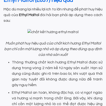
Ethyl Maltol (E637) hiệu quả
Mặc dù mang lại nhiều lợi ích to lớn nhưng để phát huy hiệu
quả của
Ethyl Maltol
đòi hỏi bạn phải áp dụng theo cách
sau:
Muốn phát huy hiệu quả của chất kích hương Ethyl Maltol
bạn chỉ cần một lượng nhỏ và áp dụng theo đúng quy định
của nhà sản xuất
Thông thường chất kích hương Ethyl Maltol được sử
dụng trong vòng 2 năm kể từ ngày sản xuất. Hạn sử
dụng cũng được ghi rõ trên bao bì, khi vượt quá thời
gian này tuyệt đối không được dùng nữa để tránh
gây nguy hiểm.
Ethyl Maltol an toàn, không độc hại, có vị ngọt ngào
và hương vị mạnh trong chất lỏng. Bởi vậy, khi dùng
chỉ cần một lượng nhỏ là có thể đạt được hiệu ứng