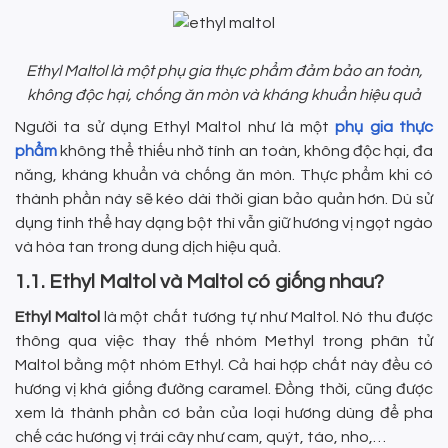
Ethyl Maltol là một phụ gia thực phẩm đảm bảo an toàn,
không độc hại, chống ăn mòn và kháng khuẩn hiệu quả
Người ta sử dụng Ethyl Maltol như là một
phụ gia thực
phẩm
không thể thiếu nhờ tính an toàn, không độc hại, đa
năng, kháng khuẩn và chống ăn mòn. Thực phẩm khi có
thành phần này sẽ kéo dài thời gian bảo quản hơn. Dù sử
dụng tinh thể hay dạng bột thì vẫn giữ hương vị ngọt ngào
và hòa tan trong dung dịch hiệu quả.
1.1. Ethyl Maltol và Maltol có giống nhau?
Ethyl Maltol
là một chất tương tự như Maltol. Nó thu được
thông qua việc thay thế nhóm Methyl trong phân tử
Maltol bằng một nhóm Ethyl. Cả hai hợp chất này đều có
hương vị khá giống đường caramel. Đồng thời, cũng được
xem là thành phần cơ bản của loại hương dùng để pha
chế các hương vị trái cây như cam, quýt, táo, nho,…