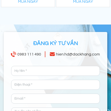
MUA NGAY
MUA NGAY
ĐĂNG KÝ TƯ VẤN
0983 111 490
hien.hd@dackhang.com