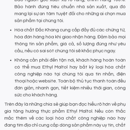
Bảo hành đúng tiêu chuẩn nhà sản xuất, qua đó
mang lại sự an tâm tuyệt đối cho những ai chọn mua
sản phẩm tại chúng tôi.
Hóa chất Đắc Khang cung cấp đầy đủ các chứng từ,
hóa đơn hàng hóa khi giao nhận hàng. Đảm bảo mọi
thông tin sản phẩm, giá cả, số lượng đúng như yêu
cầu, nếu có sai sót chúng tôi sẽ khắc phục ngay.
Không cần phải đến tận nơi, khách hàng hoàn toàn
có thể mua Ethyl Maltol hay bất kỳ loại hóa chất
công nghiệp nào tại chúng tôi qua tin nhắn, điện
thoại hoặc website. Toàn bộ thủ tục thanh toán đều
đơn giản, nhanh gọn, tiết kiệm nhiều thời gian, công
sức cho khách hàng.
Trên đây là những chia sẻ giúp bạn đọc hiểu rõ hơn về phụ
gia tăng hương thực phẩm Ethyl Maltol. Nếu còn thắc
mắc thêm về các loại hóa chất công nghiệp nào hay
đang tìm địa chỉ cung cấp dòng sản phẩm này uy tín, chất