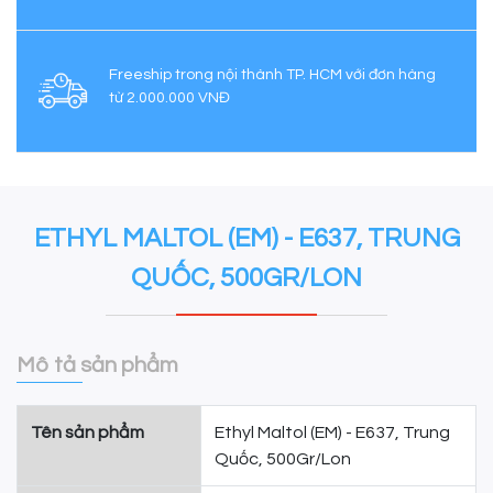
Freeship trong nội thành TP. HCM với đơn hàng
từ 2.000.000 VNĐ
ETHYL MALTOL (EM) - E637, TRUNG
QUỐC, 500GR/LON
Mô tả sản phẩm
Tên sản phẩm
Ethyl Maltol (EM) - E637, Trung
Quốc, 500Gr/Lon