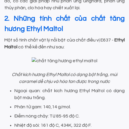
đó, có các giải pháp như phản ứng Grignard, phản ứng
thủy phân, clo hóa hay chiết xuất lại.
2. Những tính chất của chất tăng
hương Ethyl Maltol
Một số tính chất vật lý nổi bật của chất điều vị E637 -
Ethyl
Maltol
có thể kế đến như sau:
Chất kích hương Ethyl Maltol có dạng bột trắng, mùi
caramel dễ chịu và hòa tan được trong nước
Ngoại quan: chất kích hương Ethyl Maltol có dạng
bột màu trắng.
Phân tử gam: 140,14 g/mol.
Điểm nóng chảy: Từ 85-95 độ C.
Nhiệt độ sôi: 161 độ C, 434K, 322 độ F.