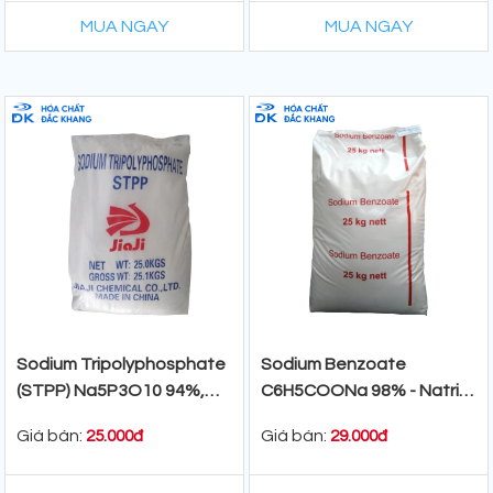
MUA NGAY
MUA NGAY
Sodium Tripolyphosphate
Sodium Benzoate
(STPP) Na5P3O10 94%,
C6H5COONa 98% - Natri
25kg/Bao
Benzoat, Hà Lan,
Giá bán:
Giá bán:
25.000đ
29.000đ
25kg/Bao