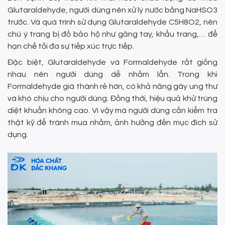
Glutaraldehyde, người dùng nên xử lý nước bằng NaHSO3
trước. Và quá trình sử dụng Glutaraldehyde C5H8O2, nên
chú ý trang bị đồ bảo hộ như găng tay, khẩu trang,… để
hạn chế tối đa sự tiếp xúc trực tiếp.
Đặc biệt, Glutaraldehyde và Formaldehyde rất giống
nhau nên người dùng dễ nhầm lẫn. Trong khi
Formaldehyde giá thành rẻ hơn, có khả năng gây ung thư
và khó chịu cho người dùng. Đồng thời, hiệu quả khử trùng
diệt khuẩn không cao. Vì vậy mà người dùng cần kiểm tra
thật kỹ để tránh mua nhầm, ảnh hưởng đến mục đích sử
dụng.