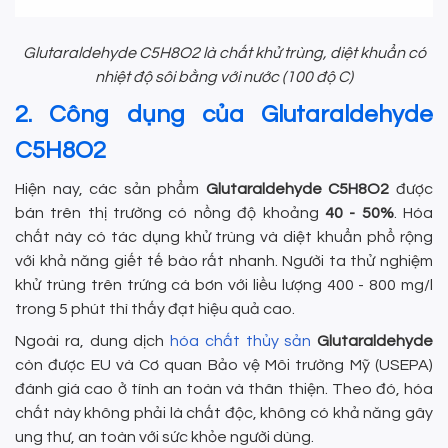
Glutaraldehyde C5H8O2 là chất khử trùng, diệt khuẩn có
nhiệt độ sôi bằng với nước (100 độ C)
2. Công dụng của Glutaraldehyde
C5H8O2
Hiện nay, các sản phẩm
Glutaraldehyde C5H8O2
được
bán trên thị trường có nồng độ khoảng
40 - 50%
. Hóa
chất này có tác dụng khử trùng và diệt khuẩn phổ rộng
với khả năng giết tế bào rất nhanh. Người ta thử nghiệm
khử trùng trên trứng cá bơn với liều lượng 400 - 800 mg/l
trong 5 phút thì thấy đạt hiệu quả cao.
Ngoài ra, dung dịch
hóa chất thủy sản
Glutaraldehyde
còn được EU và Cơ quan Bảo vệ Môi trường Mỹ (USEPA)
đánh giá cao ở tính an toàn và thân thiện. Theo đó, hóa
chất này không phải là chất độc, không có khả năng gây
ung thư, an toàn với sức khỏe người dùng.