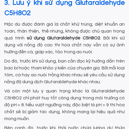
3. Lưu ý khi sử dụng Glutaraldehyde
C5H8O2
Mặc dù được đánh giá là chất khử trùng, diệt khuẩn an
toàn, thân thiện, thế nhưng, không được chủ quan trong
quá trình
sử dụng
Glutaraldehyde C5H8O2
. Bởi khi sử
dụng với nồng độ cao thì hóa chất này vẫn có sự ảnh
hưởng đến cá, giáp xác, tảo trong ao nuôi.
Do đó, trước khi sử dụng, bạn cần đọc kỹ hướng dẫn trên
bao bì hoặc tham khảo ý kiến của chuyên gia. Bởi mỗi loại
tôm, cá hay ao nuôi trồng khác nhau sẽ yêu cầu sử dụng
nồng độ dung dịch Glutaraldehyde khác nhau.
Và còn một lưu ý quan trọng khác là Glutaraldehyde
C5H8O2 chỉ phát huy tốt công dụng trong môi trường có
độ pH = 8. Nếu vượt ngưỡng này, đặc biệt là pH > 9 thì hóa
chất sẽ bị giảm tác dụng, không mang lại hiệu quả như
mong muốn.
Bên cạnh đó, trước khi thải nước chứa lượng dư thừa