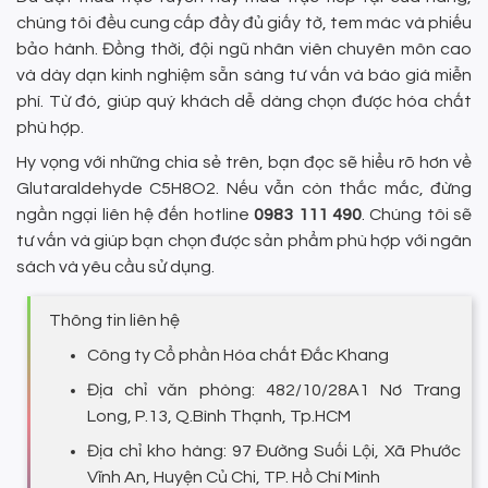
chúng tôi đều cung cấp đầy đủ giấy tờ, tem mác và phiếu
bảo hành. Đồng thời, đội ngũ nhân viên chuyên môn cao
và dày dạn kinh nghiệm sẵn sàng tư vấn và báo giá miễn
phí. Từ đó, giúp quý khách dễ dàng chọn được hóa chất
phù hợp.
Hy vọng với những chia sẻ trên, bạn đọc sẽ hiểu rõ hơn về
Glutaraldehyde C5H8O2. Nếu vẫn còn thắc mắc, đừng
ngần ngại liên hệ đến hotline
0983 111 490
. Chúng tôi sẽ
tư vấn và giúp bạn chọn được sản phẩm phù hợp với ngân
sách và yêu cầu sử dụng.
Thông tin liên hệ
Công ty Cổ phần Hóa chất Đắc Khang
Địa chỉ văn phòng: 482/10/28A1 Nơ Trang
Long, P.13, Q.Bình Thạnh, Tp.HCM
Địa chỉ kho hàng: 97 Đường Suối Lội, Xã Phước
Vĩnh An, Huyện Củ Chi, TP. Hồ Chí Minh