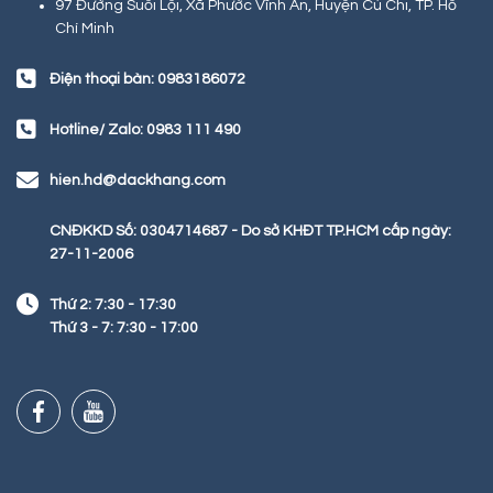
97 Đường Suối Lội, Xã Phước Vĩnh An, Huyện Củ Chi, TP. Hồ
Chí Minh
Điện thoại bàn: 0983186072
Hotline/ Zalo: 0983 111 490
hien.hd@dackhang.com
CNĐKKD Số: 0304714687 - Do sở KHĐT TP.HCM cấp ngày:
27-11-2006
Thứ 2: 7:30 - 17:30
Thứ 3 - 7: 7:30 - 17:00