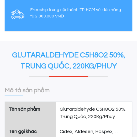
Freeship trong nội thành TP. HCM với đơn hàng
từ 2.000.000 VNĐ
GLUTARALDEHYDE C5H8O2 50%,
TRUNG QUỐC, 220KG/PHUY
Mô tả sản phẩm
Tên sản phẩm
Glutaraldehyde C5H8O2 50%,
Trung Quốc, 220Kg/Phuy
Tên gọi khác
Cidex, Aldesen, Hospex,…