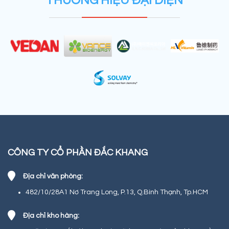
THƯƠNG HIỆU ĐẠI DIỆN
CÔNG TY CỔ PHẦN ĐẮC KHANG
Địa chỉ văn phòng:
482/10/28A1 Nơ Trang Long, P.13, Q.Bình Thạnh, Tp.HCM
Địa chỉ kho hàng: