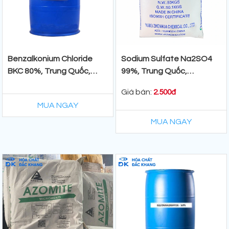
Benzalkonium Chloride
Sodium Sulfate Na2SO4
BKC 80%, Trung Quốc,
99%, Trung Quốc,
200kg/Phuy
50kg/Bao
Giá bán:
2.500đ
MUA NGAY
MUA NGAY