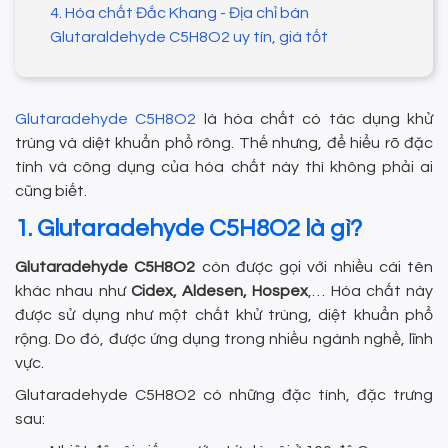
4. Hóa chất Đắc Khang - Địa chỉ bán
Glutaraldehyde C5H8O2 uy tín, giá tốt
Glutaradehyde C5H8O2
là hóa chất có tác dụng khử
trùng và diệt khuẩn phổ rông. Thế nhưng, để hiểu rõ đặc
tính và công dụng của hóa chất này thì không phải ai
cũng biết.
1. Glutaradehyde C5H8O2 là gì?
Glutaradehyde C5H8O2
còn được gọi với nhiều cái tên
khác nhau như
Cidex, Aldesen, Hospex
,… Hóa chất này
được sử dụng như một chất khử trùng, diệt khuẩn phổ
rộng. Do đó, được ứng dụng trong nhiều ngành nghề, lĩnh
vực.
Glutaradehyde C5H8O2 có những đặc tính, đặc trưng
sau: