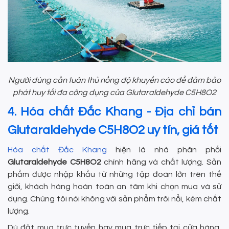
Người dùng cần tuân thủ nồng độ khuyến cáo để đảm bảo
phát huy tối đa công dụng của Glutaraldehyde C5H8O2
4. Hóa chất Đắc Khang - Địa chỉ bán
Glutaraldehyde C5H8O2 uy tín, giá tốt
Hóa chất Đắc Khang
hiện là nhà phân phối
Glutaraldehyde C5H8O2
chính hãng và chất lượng. Sản
phẩm được nhập khẩu từ những tập đoàn lớn trên thế
giới, khách hàng hoàn toàn an tâm khi chọn mua và sử
dụng. Chúng tôi nói không với sản phẩm trôi nổi, kém chất
lượng.
Dù đặt mua trực tuyến hay mua trực tiếp tại cửa hàng,