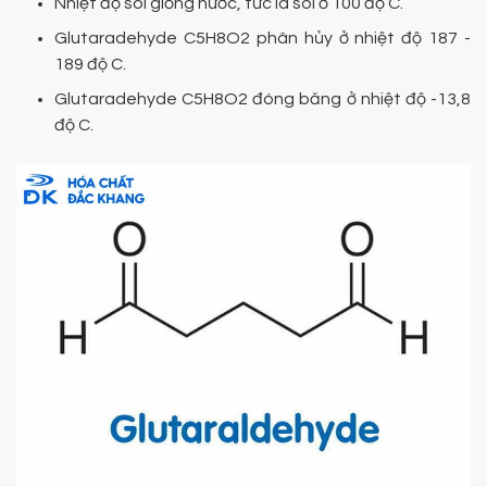
Nhiệt độ sôi giống nước, tức là sôi ở 100 độ C.
Glutaradehyde C5H8O2 phân hủy ở nhiệt độ 187 -
189 độ C.
Glutaradehyde C5H8O2 đóng băng ở nhiệt độ -13,8
độ C.