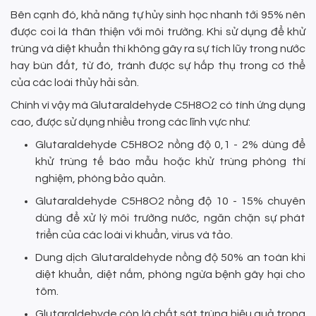
Bên cạnh đó, khả năng tự hủy sinh học nhanh tới 95% nên
được coi là thân thiện với môi trường. Khi sử dụng để khử
trùng và diệt khuẩn thì không gây ra sự tích lũy trong nước
hay bùn đất, từ đó, tránh được sự hấp thụ trong cơ thể
của các loài thủy hải sản.
Chính vì vậy mà Glutaraldehyde C5H8O2 có tính ứng dụng
cao, được sử dụng nhiều trong các lĩnh vực như:
Glutaraldehyde C5H8O2 nồng độ 0,1 - 2% dùng để
khử trùng tế bào mẫu hoặc khử trùng phòng thí
nghiệm, phòng bảo quản.
Glutaraldehyde C5H8O2 nồng độ 10 - 15% chuyên
dùng để xử lý môi trường nước, ngăn chặn sự phát
triển của các loài vi khuẩn, virus và tảo.
Dung dịch Glutaraldehyde nồng độ 50% an toàn khi
diệt khuẩn, diệt nấm, phòng ngừa bệnh gây hại cho
tôm.
Glutaraldehyde còn là chất sát trùng hiệu quả trong