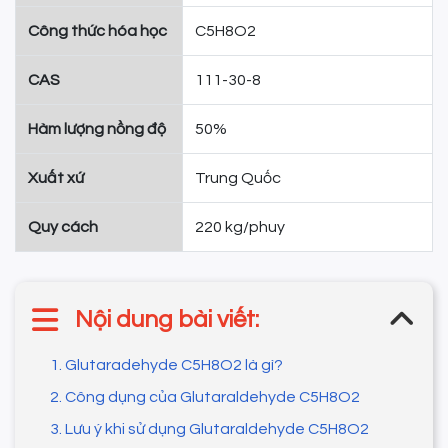
Công thức hóa học
C5H8O2
CAS
111-30-8
Hàm lượng nồng độ
50%
Xuất xứ
Trung Quốc
Quy cách
220 kg/phuy
Nội dung bài viết:
1. Glutaradehyde C5H8O2 là gì?
2. Công dụng của Glutaraldehyde C5H8O2
3. Lưu ý khi sử dụng Glutaraldehyde C5H8O2