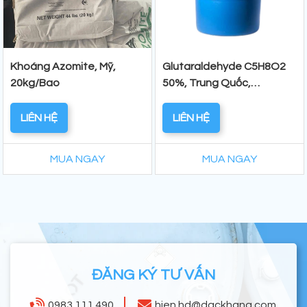
Khoáng Azomite, Mỹ,
Glutaraldehyde C5H8O2
20kg/Bao
50%, Trung Quốc,
220Kg/Phuy
LIÊN HỆ
LIÊN HỆ
MUA NGAY
MUA NGAY
ĐĂNG KÝ TƯ VẤN
0983 111 490
hien.hd@dackhang.com