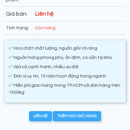
phẩm:
Giá bán:
Liên hệ
Tình trạng:
Còn hàng
✅ Hóa chất chất lượng, nguồn gốc rõ ràng
✅ Nguồn hàng phong phú, ổn định, có sẵn tại kho
✅ Giá cả cạnh tranh, nhiều ưu đãi
✅ Đơn vị uy tín, 15 năm hoạt động trong ngành
✅ Miễn phí giao hàng trong TP.HCM với đơn hàng trên
1500kg
LIÊN HỆ
THÊM VÀO GIỎ HÀNG