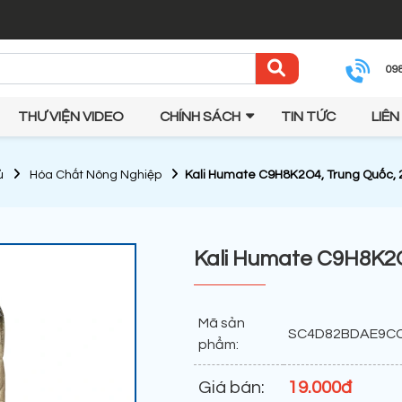
09
THƯ VIỆN VIDEO
CHÍNH SÁCH
TIN TỨC
LIÊN
ủ
Hóa Chất Nông Nghiệp
Kali Humate C9H8K2O4, Trung Quốc,
Kali Humate C9H8K2O
Mã sản
SC4D82BDAE9C
phẩm:
Giá bán:
19.000đ