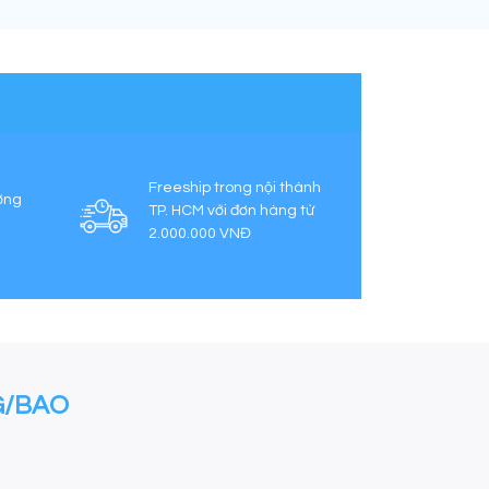
Freeship trong nội thành
ợng
TP. HCM với đơn hàng từ
2.000.000 VNĐ
G/BAO