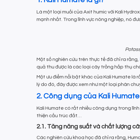
Là một loại muối của Axit humic với Kali Hydrox
mạnh nhất. Trong lĩnh vực nông nghiệp, nó đư
Potass
Một số nghiên cứu trên thực tế đã chỉ ra rằng,
quả thu được là các loại cây trồng hấp thụ ch
Một ưu điểm nổi bật khác của Kali Humate là r
lý do đó, đây được xem như một loại phân chu
2. Công dụng của Kali Humate
Kali Humate có rất nhiều công dụng trong lĩn
thiện cấu trúc đất…
2.1. Tăng năng suất và chất lượng câ
Các nghiên cứu khoa học đã chỉ ra rằng, Humat