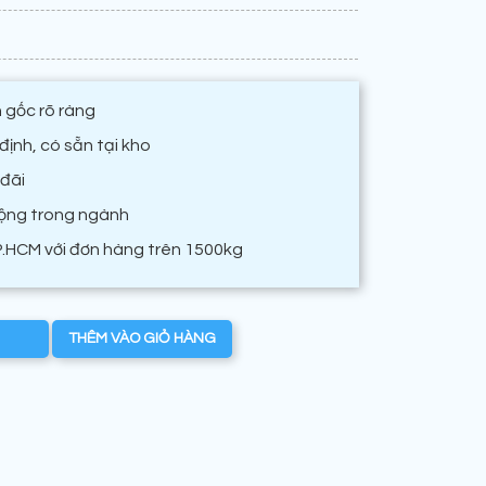
 gốc rõ ràng
ịnh, có sẵn tại kho
 đãi
động trong ngành
P.HCM với đơn hàng trên 1500kg
THÊM VÀO GIỎ HÀNG