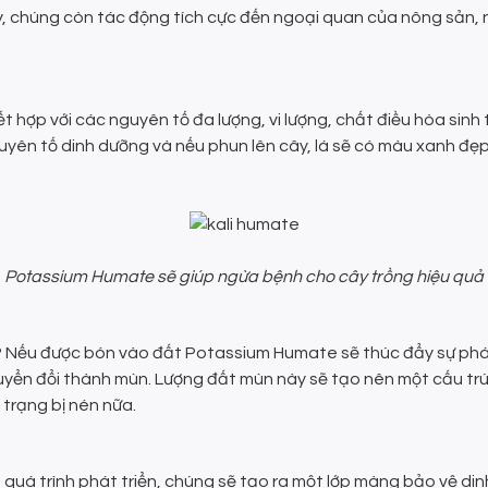
y, chúng còn tác động tích cực đến ngoại quan của nông sản, 
ết hợp với các nguyên tố đa lượng, vi lượng, chất điều hòa sin
uyên tố dinh dưỡng và nếu phun lên cây, lá sẽ có màu xanh đẹp
Potassium Humate
sẽ giúp ngừa bệnh cho cây trồng hiệu quả
? Nếu được bón vào đất Potassium Humate sẽ thúc đẩy sự phát tr
yển đổi thành mùn. Lượng đất mùn này sẽ tạo nên một cấu trúc
 trạng bị nén nữa.
 quá trình phát triển, chúng sẽ tạo ra một lớp màng bảo vệ dinh