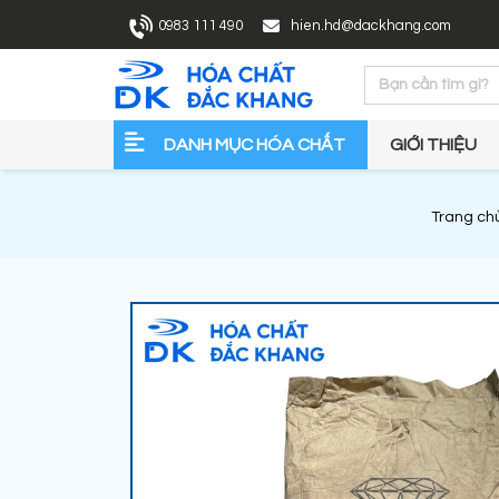
0983 111 490
hien.hd@dackhang.com
DANH MỤC HÓA CHẤT
GIỚI THIỆU
Trang ch