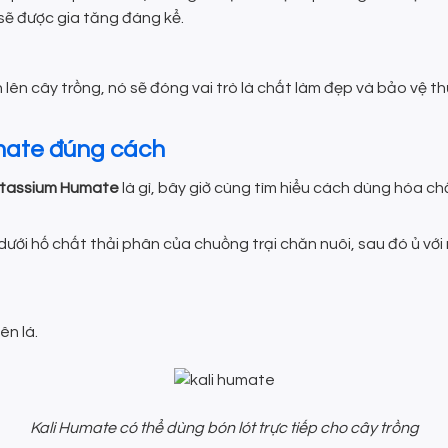
 sẽ được gia tăng đáng kể.
lên cây trồng, nó sẽ đóng vai trò là chất làm đẹp và bảo vệ t
mate đúng cách
tassium Humate
là gì, bây giờ cùng tìm hiểu cách dùng hóa c
ưới hố chất thải phân của chuồng trại chăn nuôi, sau đó ủ với 
ên lá.
Kali Humate có thể dùng bón lót trực tiếp cho cây trồng