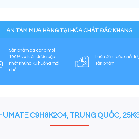
AN TÂM MUA HÀNG TẠI HÓA CHẤT ĐẮC KHANG
Sản phẩm đa dạng mới
100% và luôn được cập
Luôn đảm bảo chất lư
nhật những xu hướng mới
sản phẩm
nhất
 HUMATE C9H8K2O4, TRUNG QUỐC, 25K