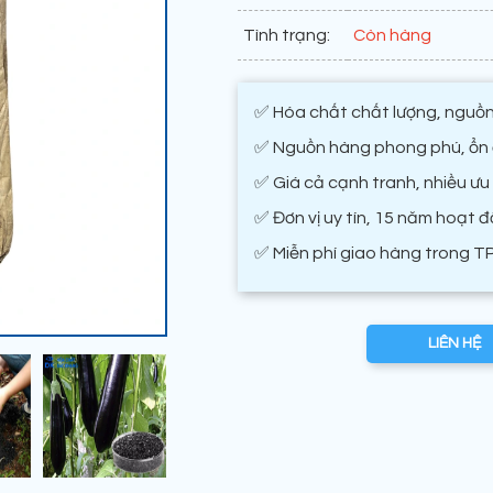
Tình trạng:
Còn hàng
✅ Hóa chất chất lượng, nguồn
✅ Nguồn hàng phong phú, ổn đ
✅ Giá cả cạnh tranh, nhiều ưu
✅ Đơn vị uy tín, 15 năm hoạt 
✅ Miễn phí giao hàng trong T
LIÊN HỆ