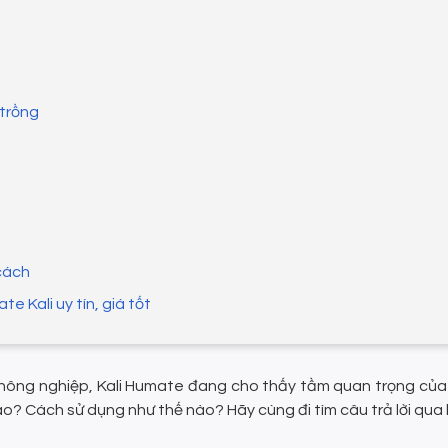
 trồng
cách
e Kali uy tín, giá tốt
c nông nghiệp, Kali Humate đang cho thấy tầm quan trọng củ
o? Cách sử dụng như thế nào? Hãy cùng đi tìm câu trả lời qua b