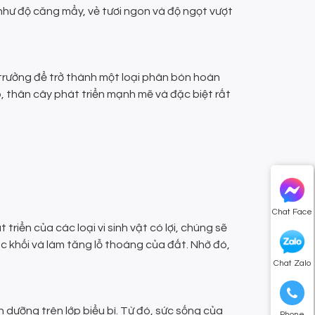
như độ căng mẩy, vẻ tươi ngon và độ ngọt vượt
h trưởng để trở thành một loại phân bón hoàn
, thân cây phát triển mạnh mẽ và đặc biệt rất
Chat Face
iển của các loại vi sinh vật có lợi, chúng sẽ
 khối và làm tăng lỗ thoáng của đất. Nhờ đó,
Chat Zalo
 dưỡng trên lớp biểu bì. Từ đó, sức sống của
Phone