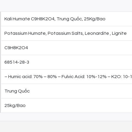
Kali Humate C9H8K2O4, Trung Quốc, 25Kg/Bao
Potassium Humate, Potassium Salts, Leonardite , Lignite
C9H8K2O4
68514-28-3
– Humic acid: 70% – 80% – Fulvic Acid: 10%-12% – K2O: 10
Trung Quốc
25kg/Bao