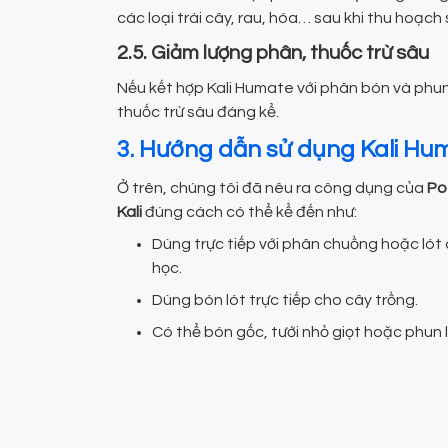
các loại trái cây, rau, hóa… sau khi thu hoạch
2.5. Giảm lượng phân, thuốc trừ sâu
Nếu kết hợp Kali Humate với phân bón và phun 
thuốc trừ sâu đáng kể.
3. Hướng dẫn sử dụng Kali Hu
Ở trên, chúng tôi đã nêu ra công dụng của
Po
Kali
đúng cách có thể kể đến như:
Dùng trực tiếp với phân chuồng hoặc lót d
học.
Dùng bón lót trực tiếp cho cây trồng.
Có thể bón gốc, tưới nhỏ giọt hoặc phun l