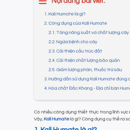
Nội dung bài viết:
1. Kali Humate là gì?
2. Công dụng của Kali Humate
2.1. Tăng năng suất và chất lượng cây
2.2. Ngừa bệnh cho cây
2.3. Cải thiện cấu trúc đất
2.4. Cải thiện chất lượng bảo quản
2.5. Giảm lượng phân, thuốc trừ sâu
3. Hướng dẫn sử dụng Kali Humate đúng 
4. Hóa chất Đắc Khang - Địa chỉ bán Humat
Có nhiều công dụng thiết thực trong lĩnh vự
Vậy,
Kali Humate
là gì? Công dụng cụ thể ra sa
1. Kali Humate là gì?