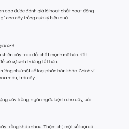
 tan cao được đánh giá là hoạt chất hoạt động
g” cho cây trồng cực kỳ hiệu quả.
ydroxit
và khiến cây trao đổi chất mạnh mẽ hơn. Kết
ể có sự sinh trưởng tốt hơn.
rường như một số loại phân bón khác. Chính vì
hoa màu, trái cây…
ượng cây trồng, ngăn ngừa bệnh cho cây, cải
cây trồng khác nhau. Thậm chí, một số loại cá