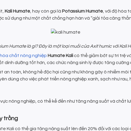
it,
Kali Humate
, hay còn gọi là
Potassium Humate
, với độ hòa
ợc sử dụng như một chất chống hạn hán và “giải tỏa căng thẳn
ium Humate là gì? Đây là một loại muối của Axit humic với Kali H
hóa chất nông nghiệp
Humate Kali
có thể giảm bớt sự trì trệ 
ất dinh dưỡng tốt hơn, các chức năng sinh lý được tăng cường đ
ất an toàn, không hề độc hại cũng như không gây ô nhiễm môi t
yên dùng cho việc phát triển nông nghiệp xanh, sạch như rau, 
h vực nông nghiệp, có thể kể đến như tăng năng suất và chất l
y trồng
e Kali có thể gia tăng năng suất lên đến 20% đối với các loại 