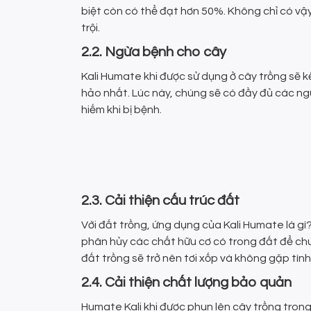
biệt còn có thể đạt hơn 50%. Không chỉ có vậ
trội.
2.2. Ngừa bệnh cho cây
Kali Humate khi được sử dụng ở cây trồng sẽ k
hảo nhất. Lúc này, chúng sẽ có đầy đủ các ng
hiếm khi bị bệnh.
2.3. Cải thiện cấu trúc đất
Với đất trồng, ứng dụng của Kali Humate là gì
phân hủy các chất hữu cơ có trong đất để chu
đất trồng sẽ trở nên tơi xốp và không gặp tình
2.4. Cải thiện chất lượng bảo quản
Humate Kali khi được phun lên cây trồng trong