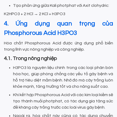
Tạo phản ứng giữa Kali photphat với Axit clohydric:
K2HPO3 + 2 HCl → 2 KCl + H3PO3
4. Ứng dụng quan trọng của
Phosphorous Acid H3PO3
Hóa chất Phosphorous Acid được ứng dụng phổ biến
trong lĩnh vực nông nghiệp và công nghiệp.
4.1. Trong nông nghiệp
H3PO3 là nguyên liệu chính trong các loại phân bón
hóa học, giúp phòng chống các yếu tố gây bệnh và
hỗ trợ tiêu diệt mầm bệnh. Nhờ đó mà cây trồng luôn
khỏe mạnh, tăng trưởng tốt và cho năng suất cao.
Khi kết hợp Phosphorous Acid với các kim loại kiềm sẽ
tạo thành muối photphat, có tác dụng gia tăng sức
đề kháng cây trồng trước các loài virus gây bệnh.
Ngoài ra, hóa chất này cũng có tác dụng chuyển