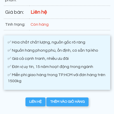
phẩm:
Giá bán:
Liên hệ
Tình trạng:
Còn hàng
✅ Hóa chất chất lượng, nguồn gốc rõ ràng
✅ Nguồn hàng phong phú, ổn định, có sẵn tại kho
✅ Giá cả cạnh tranh, nhiều ưu đãi
✅ Đơn vị uy tín, 15 năm hoạt động trong ngành
✅ Miễn phí giao hàng trong TP.HCM với đơn hàng trên
1500kg
LIÊN HỆ
THÊM VÀO GIỎ HÀNG