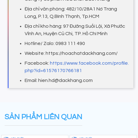
Địa chỉ văn phòng: 482/10/28A1 Nơ Trang
Long, P.13, Q.Bình Thạnh, Tp.HCM
Địa chỉ kho hàng: 97 Đường Suối Lội, Xã Phước
Vĩnh An, Huyện Củ Chi, TP. Hồ Chí Minh
Hotline/ Zalo: 0983 111 490
Website: https://hoachatdackhang.com/
Facebook:
https://www.facebook.com/profile.
php?id=61576170766181
Email: hien.hd@dackhang.com
SẢN PHẨM LIÊN QUAN