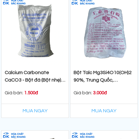
Calcium Carbonate
Bột Talc Mg3Si4O10(OH)2
CaCO3 - Bột đá (Bột nhẹ)
90%, Trung Quốc,
Việt Nam 25kg/bao
25kg/Bao
Giá bán:
Giá bán:
1.500đ
3.000đ
MUA NGAY
MUA NGAY