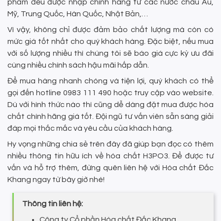
phẩm đều được nhập chính hãng từ các nước châu Âu,
Mỹ, Trung Quốc, Hàn Quốc, Nhật Bản,…
Vì vậy, không chỉ được đảm bảo chất lượng mà còn có
mức giá tốt nhất cho quý khách hàng. Đặc biệt, nếu mua
với số lượng nhiều thì chúng tôi sẽ báo giá cực kỳ ưu đãi
cùng nhiều chính sách hậu mãi hấp dẫn.
Để mua hàng nhanh chóng và tiện lợi, quý khách có thể
gọi đến hotline 0983 111 490 hoặc truy cập vào website.
Dù với hình thức nào thì cũng dễ dàng đặt mua được hóa
chất chính hãng giá tốt. Đội ngũ tư vấn viên sẵn sàng giải
đáp mọi thắc mắc và yêu cầu của khách hàng.
Hy vọng những chia sẻ trên đây đã giúp bạn đọc có thêm
nhiều thông tin hữu ích về hóa chất H3PO3. Để được tư
vấn và hỗ trợ thêm, đừng quên liên hệ với Hóa chất Đắc
Khang ngay từ bây giờ nhé!
Thông tin liên hệ:
Công ty Cổ phần Hóa chất Đắc Khang