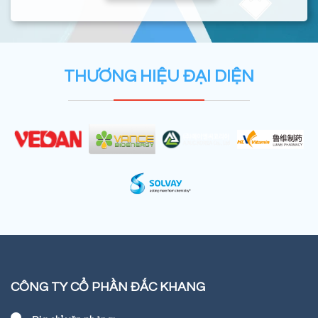
THƯƠNG HIỆU ĐẠI DIỆN
CÔNG TY CỔ PHẦN ĐẮC KHANG