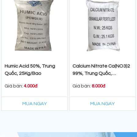
Humic Acid 50%, Trung
Calcium Nitrate Ca(NO3)2
Quốc, 25Kg/Bao
99%, Trung Quốc,
25kg/Bao
Giá bán:
Giá bán:
4.000đ
8.000đ
MUA NGAY
MUA NGAY