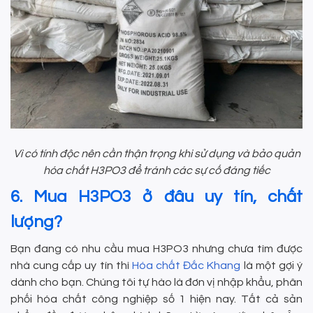
Vì có tính độc nên cần thận trọng khi sử dụng và bảo quản
hóa chất H3PO3 để tránh các sự cố đáng tiếc
6. Mua H3PO3 ở đâu uy tín, chất
lượng?
Bạn đang có nhu cầu mua H3PO3 nhưng chưa tìm được
nhà cung cấp uy tín thì
Hóa chất Đắc Khang
là một gợi ý
dành cho bạn. Chúng tôi tự hào là đơn vị nhập khẩu, phân
phối hóa chất công nghiệp số 1 hiện nay. Tất cả sản