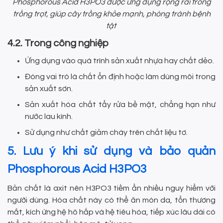
Phosphorous Acid H3PO3 được ứng dụng rộng rãi trong
trồng trọt, giúp cây trồng khỏe mạnh, phòng tránh bệnh
tật
4.2. Trong công nghiệp
Ứng dụng vào quá trình sản xuất nhựa hay chất dẻo.
Đóng vai trò là chất ổn định hoặc làm dùng môi trong
sản xuất sơn.
Sản xuất hóa chất tẩy rửa bề mặt, chẳng hạn như
nước lau kính.
Sử dụng như chất giảm cháy trên chất liệu tơ.
5. Lưu ý khi sử dụng và bảo quản
Phosphorous Acid H3PO3
Bản chất là axit nên H3PO3 tiềm ẩn nhiều nguy hiểm với
người dùng. Hóa chất này có thể ăn mòn da, tổn thương
mắt, kích ứng hệ hô hấp và hệ tiêu hóa, tiếp xúc lâu dài có