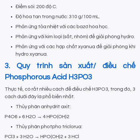
Điểm sôi: 200 độ C.
Độ hòa tan trong nước: 310 g/100 mL.
Phản ứng tỏa nhiệt với các bazơ hóa học.
Phản ứng với kim loại (sắt, nhôm) để giải phóng hydro.
Phản ứng với các hợp chất xyanua để giải phóng khí
hydro xyanua.
3. Quy trình sản xuất/ điều chế
Phosphorous Acid H3PO3
Thực tế, có rất nhiều cách để điều chế H3PO3, trong đó, 3
cách dưới đây là phổ biến nhất.
Thủy phân anhydrit axit:
P4O6 + 6 H2O → 4 HPO(OH)2
Thủy phân photpho triclorua:
PCl3 + 3 H2O → HPO(OH)2 + 3 HCl