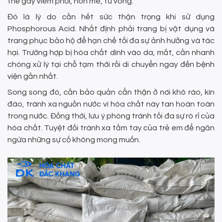
thể gây viêm phổi, hôn mê, tử vong.
Đó là lý do cần hết sức thận trọng khi sử dụng
Phosphorous Acid. Nhất định phải trang bị vật dụng và
trang phục bảo hộ để hạn chế tối đa sự ảnh hưởng và tác
hại. Trường hợp bị hóa chất dính vào da, mắt, cần nhanh
chóng xử lý tại chỗ tạm thời rồi di chuyển ngay đến bệnh
viện gần nhất.
Song song đó, cần bảo quản cẩn thận ở nơi khô ráo, kín
đáo, tránh xa nguồn nước vì hóa chất này tan hoàn toàn
trong nước. Đồng thời, lưu ý phòng tránh tối đa sự rò rỉ của
hóa chất. Tuyệt đối tránh xa tầm tay của trẻ em để ngăn
ngừa những sự cố không mong muốn.