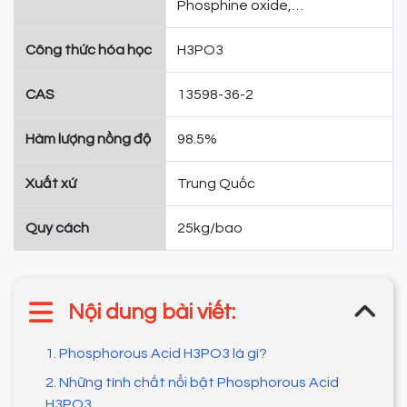
Phosphine oxide,…
Công thức hóa học
H3PO3
CAS
13598-36-2
Hàm lượng nồng độ
98.5%
Xuất xứ
Trung Quốc
Quy cách
25kg/bao
Nội dung bài viết:
1. Phosphorous Acid H3PO3 là gì?
2. Những tính chất nổi bật Phosphorous Acid
H3PO3