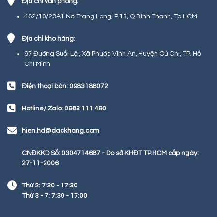
Địa chỉ văn phòng:
482/10/28A1 Nơ Trang Long, P.13, Q.Bình Thạnh, Tp.HCM
Địa chỉ kho hàng:
97 Đường Suối Lội, Xã Phước Vĩnh An, Huyện Củ Chi, TP. Hồ
Chí Minh
Điện thoại bàn: 0983186072
Hotline/ Zalo: 0983 111 490
hien.hd@dackhang.com
CNĐKKD Số: 0304714687 - Do sở KHĐT TP.HCM cấp ngày:
27-11-2006
Thứ 2: 7:30 - 17:30
Thứ 3 - 7: 7:30 - 17:00