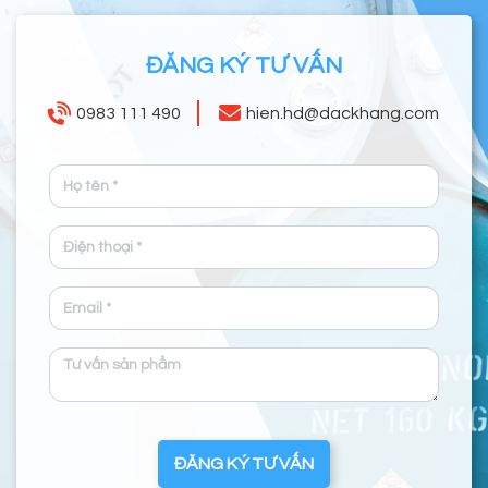
ĐĂNG KÝ TƯ VẤN
0983 111 490
hien.hd@dackhang.com
ĐĂNG KÝ TƯ VẤN