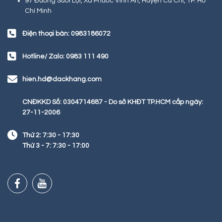
97 Đường Suối Lội, Xã Phước Vĩnh An, Huyện Củ Chi, TP. Hồ
Chí Minh
Điện thoại bàn: 0983186072
Hotline/ Zalo: 0983 111 490
hien.hd@dackhang.com
CNĐKKD Số: 0304714687 - Do sở KHĐT TP.HCM cấp ngày:
27-11-2006
Thứ 2: 7:30 - 17:30
Thứ 3 - 7: 7:30 - 17:00