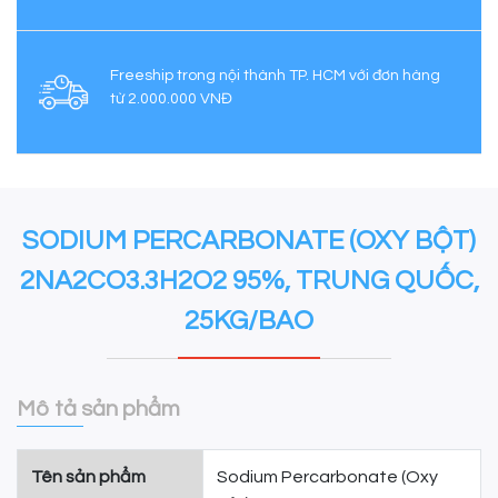
Freeship trong nội thành TP. HCM với đơn hàng
từ 2.000.000 VNĐ
SODIUM PERCARBONATE (OXY BỘT)
2NA2CO3.3H2O2 95%, TRUNG QUỐC,
25KG/BAO
Mô tả sản phẩm
Tên sản phẩm
Sodium Percarbonate (Oxy