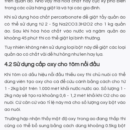
trên quần áo. Nhờ vậy mà hóa chất này cực kỳ phổ biến
trong các cửa hàng giặt là và tại các gia đình.
Khi sử dụng hóa chất percarbonate để giặt tẩy quần áo
có thể sử dụng từ 2 - 5g Na2CO3.3H2O2 cho 1 kg quần
áo. Sau khi hòa hóa chất vào nước và ngâm quần áo
khoảng 45 phút thì có thể giặt lại bình thường.
Tuy nhiên không nên sử dụng loại bột này để giặt các loại
quần áo có chất vải dễ hư hỏng như len hay lụa.
4.2 Sử dụng cấp oxy cho tôm nổi đầu
Khi tôm có dấu hiệu nổi đầu thiếu oxy thì chủ nuôi có thể
dùng viên tạo oxy cho cá để cứu cánh bằng cách cho từ
1 - 2kg bột trên 1.000 mét khối nước nước ao. Số lượng 1 -
2kg này sẽ tạo ra khoảng 0,6 - 1,2 mét khối khí O2 cho ao
nuôi. Cứ căn cứ vào tỉ lệ này mà cho số lượng oxy bột vào
ao nuôi.
Trường hợp nhận thấy mật độ oxy trong ao đang thấp thì
cũng có thể bổ sung bằng cách dùng khoảng 0.5kg bột