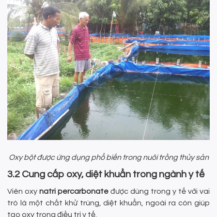
Oxy bột được ứng dụng phổ biến trong nuôi trồng thủy sản
3.2 Cung cấp oxy, diệt khuẩn trong ngành y tế
Viên oxy
natri percarbonate
được dùng trong y tế với vai
trò là một chất khử trùng, diệt khuẩn, ngoài ra còn giúp
tạo oxy trong điều trị y tế.