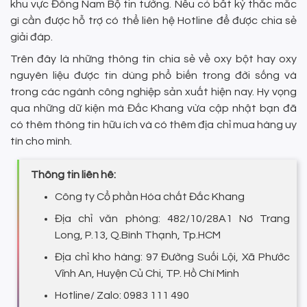
khu vực Đông Nam Bộ tin tưởng. Nếu có bất kỳ thắc mắc
gì cần được hỗ trợ có thể liên hệ Hotline để được chia sẻ
giải đáp.
Trên đây là những thông tin chia sẻ về oxy bột hay oxy
nguyên liệu được tin dùng phổ biến trong đời sống và
trong các ngành công nghiệp sản xuất hiện nay. Hy vọng
qua những dữ kiện mà Đắc Khang vừa cập nhật bạn đã
có thêm thông tin hữu ích và có thêm địa chỉ mua hàng uy
tín cho mình.
Thông tin liên hê:
Công ty Cổ phần Hóa chất Đắc Khang
Địa chỉ văn phòng: 482/10/28A1 Nơ Trang
Long, P.13, Q.Bình Thạnh, Tp.HCM
Địa chỉ kho hàng: 97 Đường Suối Lội, Xã Phước
Vĩnh An, Huyện Củ Chi, TP. Hồ Chí Minh
Hotline/ Zalo: 0983 111 490