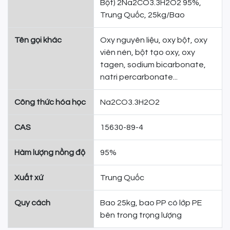
Bột) 2Na2CO3.3H2O2 95%,
Trung Quốc, 25kg/Bao
Tên gọi khác
Oxy nguyên liệu, oxy bột, oxy
viên nén, bột tạo oxy, oxy
tagen, sodium bicarbonate,
natri percarbonate...
Công thức hóa học
Na2CO3.3H2O2
CAS
15630-89-4
Hàm lượng nồng độ
95%
Xuất xứ
Trung Quốc
Quy cách
Bao 25kg, bao PP có lớp PE
bên trong trọng lượng