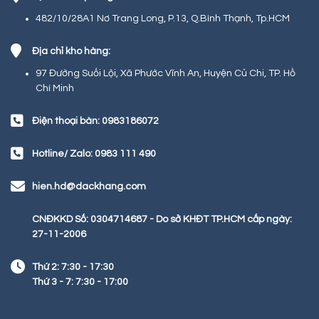
482/10/28A1 Nơ Trang Long, P.13, Q.Bình Thạnh, Tp.HCM
Địa chỉ kho hàng:
97 Đường Suối Lội, Xã Phước Vĩnh An, Huyện Củ Chi, TP. Hồ
Chí Minh
Điện thoại bàn: 0983186072
Hotline/ Zalo: 0983 111 490
hien.hd@dackhang.com
CNĐKKD Số: 0304714687 - Do sở KHĐT TP.HCM cấp ngày:
27-11-2006
Thứ 2: 7:30 - 17:30
Thứ 3 - 7: 7:30 - 17:00