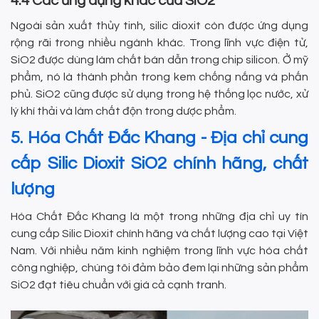
4.4 Các ứng dụng khác của SiO2
Ngoài sản xuất thủy tinh, silic dioxit còn được ứng dụng
rộng rãi trong nhiều ngành khác. Trong lĩnh vực điện tử,
SiO2 được dùng làm chất bán dẫn trong chip silicon. Ở mỹ
phẩm, nó là thành phần trong kem chống nắng và phấn
phủ. SiO2 cũng được sử dụng trong hệ thống lọc nước, xử
lý khí thải và làm chất độn trong dược phẩm.
5. Hóa Chất Đắc Khang - Địa chỉ cung
cấp Silic Dioxit SiO2 chính hãng, chất
lượng
Hóa Chất Đắc Khang là một trong những địa chỉ uy tín
cung cấp Silic Dioxit chính hãng và chất lượng cao tại Việt
Nam. Với nhiều năm kinh nghiệm trong lĩnh vực hóa chất
công nghiệp, chúng tôi đảm bảo đem lại những sản phẩm
SiO2 đạt tiêu chuẩn với giá cả cạnh tranh.