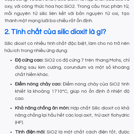
oxy, với công thức hóa học SiO2. Trong cấu trúc phân tử,
mỗi nguyên tử silic liên kết với bốn nguyên tử oxi, tạo
thành một mạng lưới ba chiều rất ổn định.
2. Tính chất của silic dioxit là gì?
Silic dioxit có nhiều tính chất đặc biệt, làm cho nó trở nên
hữu ích trong nhiều ứng dụng:
Độ cứng cao:
SiO2 có độ cứng 7 trên thang Mohs, chỉ
đứng sau kim cương, corundum và một số khoáng
chất hiếm khác.
Điểm nóng chảy cao:
Điểm nóng chảy của SiO2 tinh
khiết là khoảng 1710°C, giúp nó ổn định ở nhiệt độ
cao.
Khả năng chống ăn mòn:
Hợp chất Silic dioxit có khả
năng chống lại hầu hết các loại axit, trừ axit flohydric
(HF).
Tính điện môi:
SiO2 là một chất cách điện tốt, được