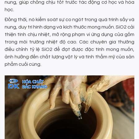
nung, giúp chống chịu tốt trước tác động cơ học và hóa
học.
Đồng thời, nó kiểm soát sự co ngót trong quá trình sấy và
nung, duy trì hình dạng và kích thước mong muốn. SiO2 cải
thiện tính chịu nhiệt, mở rộng phạm vi ứng dụng của gốm
trong môi trường nhiệt độ cao. Các chuyên gia thường
điều chỉnh tỷ lệ SiO2 để đạt được đặc tính mong muốn,
ảnh hưởng đến chất lượng vật lý và tính thẩm mỹ của sản
phẩm cuối cùng.