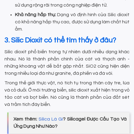
sử dụng rộng rãi trong công nghiệp điện tử.
Khả năng hấp thụ:
Dạng vô định hình của Silic dioxit
có khả năng hấp thụ cao, được sử dụng làm chất hút
ẩm.
3. Silic Dioxit có thể tìm thấy ở đâu?
Silic dioxit phổ biến trong tự nhiên dưới nhiều dạng khác
nhau. Nó là thành phần chính của cát và thạch anh -
những khoáng vật dễ bắt gặp nhất. SiO2 cũng hiện diện
trong nhiều loại đá như granite, đá phiến và đá vôi.
Trong thế giới thực vật, nó tích tụ trong thân cây tre, lúa
và cỏ duối. Ở môi trường biển, silic dioxit xuất hiện trong vỏ
tảo cát và bọt biển. Nó cũng là thành phần của đất sét
và trầm tích đáy biển.
Xem thêm:
Silica Là Gì
? Silicagel Được Cấu Tạo Và
Ứng Dụng Như Nào?