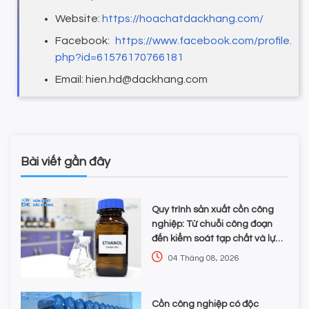
Website:
https://hoachatdackhang.com/
Facebook:
https://www.facebook.com/profile.
php?id=61576170766181
Email: hien.hd@dackhang.com
Bài viết gần đây
Quy trình sản xuất cồn công
nghiệp: Từ chuỗi công đoạn
đến kiểm soát tạp chất và lựa
chọn hóa chất
04 Tháng 08, 2026
Cồn công nghiệp có độc