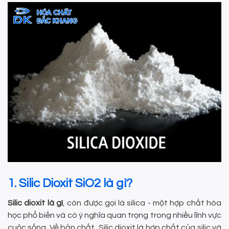
1. Silic Dioxit SiO2 là gì?
Silic dioxit là gì
, còn được gọi là silica - một hợp chất hóa
học phổ biến và có ý nghĩa quan trọng trong nhiều lĩnh vực
cuộc sống. Về bản chất, Silic dioxit là hợp chất của silic và