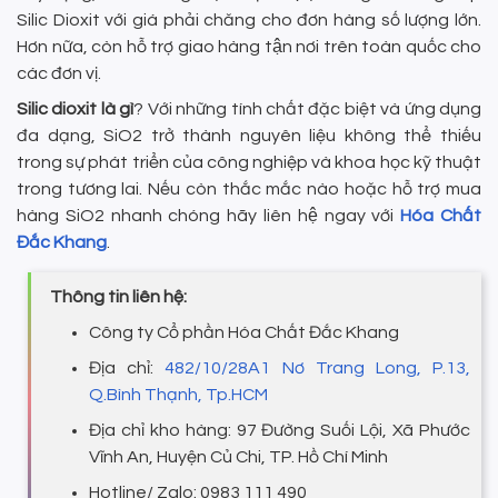
Silic Dioxit với giá phải chăng cho đơn hàng số lượng lớn.
Hơn nữa, còn hỗ trợ giao hàng tận nơi trên toàn quốc cho
các đơn vị.
Silic dioxit là gì
? Với những tính chất đặc biệt và ứng dụng
đa dạng, SiO2 trở thành nguyên liệu không thể thiếu
trong sự phát triển của công nghiệp và khoa học kỹ thuật
trong tương lai. Nếu còn thắc mắc nào hoặc hỗ trợ mua
hàng SiO2 nhanh chóng hãy liên hệ ngay với
Hóa Chất
Đắc Khang
.
Thông tin liên hệ:
Công ty Cổ phần Hóa Chất Đắc Khang
Địa chỉ:
482/10/28A1 Nơ Trang Long, P.13,
Q.Bình Thạnh, Tp.HCM
Địa chỉ kho hàng: 97 Đường Suối Lội, Xã Phước
Vĩnh An, Huyện Củ Chi, TP. Hồ Chí Minh
Hotline/ Zalo: 0983 111 490