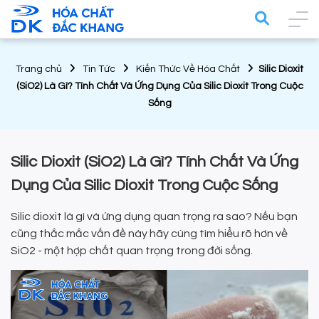
Trang chủ
Tin Tức
Kiến Thức Về Hóa Chất
Silic Dioxit
(SiO2) Là Gì? Tính Chất Và Ứng Dụng Của Silic Dioxit Trong Cuộc
Sống
Silic Dioxit (SiO2) Là Gì? Tính Chất Và Ứng
Dụng Của Silic Dioxit Trong Cuộc Sống
Silic dioxit là gì và ứng dụng quan trọng ra sao? Nếu bạn
cũng thắc mắc vấn đề này hãy cùng tìm hiểu rõ hơn về
SiO2 - một hợp chất quan trọng trong đời sống.