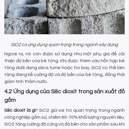
SiO2 có ứng dụng quan trọng trong ngành xây dựng
Ngoài ra, nó còn được sử dụng như một phụ gia để cải
thiện độ bền của bê tông. Khi được thêm vào hỗn hợp bê
tông dưới dạng silica fume hoặc tro bay, SiO2 có thể làm
tăng đáng kể cường độ và độ bền của bê tông, đồng thời
giảm tính thấm nước.
4.2 Ứng dụng của Silic dioxit trong sản xuất đồ
gốm
Silic dioxit là gì
? SiO2 giữ vai trò quan trọng trong ngành
công nghiệp gốm sứ, chiếm 60-70% khối lượng nguyên liệu.
SiO2 tăng cường độ cứng và độ bền cho sản phẩm sau khi