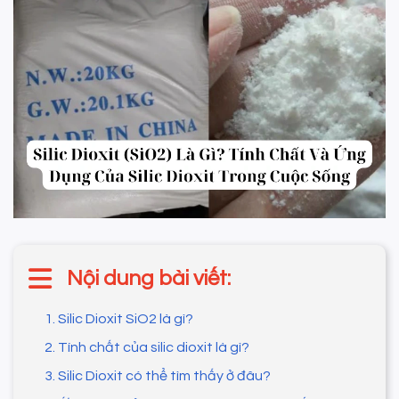
Nội dung bài viết:
1. Silic Dioxit SiO2 là gì?
2. Tính chất của silic dioxit là gì?
3. Silic Dioxit có thể tìm thấy ở đâu?