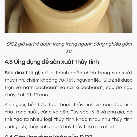
SiO2 giữ vai trò quan trọng trong ngành công nghiệp gốm
sứ
4.3 Ứng dụng để sản xuất thủy tinh
Silic dioxit là gì
, nó là thành phần chính trong sản xuất
thủy tinh, chiếm khoảng 70-75% nguyên liệu. SiO2 sẽ được
trộn với natri cacbonat và canxi cacbonat, sau đó nấu
chảy ở nhiệt độ cao.
Khi nguội, hỗn hợp tạo thành thủy tinh với các đặc tính
như trong suốt, cứng và bền. Tùy vào tỷ lệ và phụ gia, có
thể tạo ra nhiều loại thủy tinh khác nhau như thủy tinh
cường lực, thủy tinh pha lê hay thủy tinh chịu nhiệt.