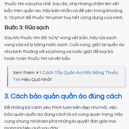
thuốc tím vừa pha chế. Sau đó, nhẹ nhàng chấm lên vết
bẩn trên quần áo. Hãy kiên nhẫn và để yên trong khoảng
5-10 phút để thuốc tím phát huy hết công dụng của mình.
Bước 3: Rửa sạch
Sau khi thuốc tím đã "xử lý" xong vết bẩn, hãy rửa sạch
vùng vừa xử lý bằng nước sạch. Cuối cùng, giặt lại quần áo
như bình thường với xà phòng và nước giặt để loại bỏ
hoàn toàn thuốc tím và vết bẩn.
Xem thêm: #1
Cách Tẩy Quần Áo Mốc Bằng Thuốc
Tím
Hiệu Quả Nhất
3. Cách bảo quản quần áo đúng cách
Để những bộ cánh yêu thích luôn bền đẹp như mới, việc
bảo quản quần áo đúng cách là vô cùng quan trọng. Hãy
cùng chúng tôi khám phá những bí quyết đơn giản mà
mang lại hiệu quả sau đây: