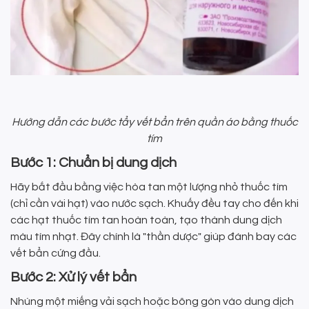
Hướng dẫn các bước tẩy vết bẩn trên quần áo bằng thuốc
tím
Bước 1: Chuẩn bị dung dịch
Hãy bắt đầu bằng việc hòa tan một lượng nhỏ thuốc tím
(chỉ cần vài hạt) vào nước sạch. Khuấy đều tay cho đến khi
các hạt thuốc tím tan hoàn toàn, tạo thành dung dịch
màu tím nhạt. Đây chính là "thần dược" giúp đánh bay các
vết bẩn cứng đầu.
Bước 2: Xử lý vết bẩn
Nhúng một miếng vải sạch hoặc bông gòn vào dung dịch