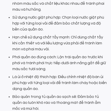
nhóm màu sắc và chất liệu khác nhau để tránh phai
màu và hư hỏng.
Sử dụng nước giặt phù hợp: Chọn loại nước giặt phù
hợp với từng loại vải để đảm bảo chất lượng và độ
bền của quần áo.
Hạn chế sử dụng chất tẩy mạnh: Chỉ dùng chất tẩy
khi cần thiết và với liều lượng vừa phải để tránh làm
mòn và phai màu vải.
Phơi quần áo đúng cách: Lộn trái quần áo trước khi
phơi và tránh phơi trực tiếp dưới ánh nắng gắt để giữ
màu sắc tươi sáng.
Là ủi ở nhiệt độ thích hợp: Điều chỉnh nhiệt độ bàn ủi
phù hợp với từng loại vải để tránh làm cháy hoặc biến
dạng quần áo.
Bảo quản trong tủ quần áo sạch sẽ: Đảm bảo tủ
quần áo luôn khô ráo và thoáng mát để tránh ẩm
mốc và mùi hôi.