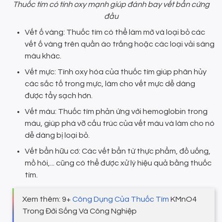
Thuốc tím có tính oxy mạnh giúp đánh bay vết bẩn cứng
đầu
Vết ố vàng: Thuốc tím có thể làm mờ và loại bỏ các
vết ố vàng trên quần áo trắng hoặc các loại vải sáng
màu khác.
Vết mực: Tính oxy hóa của thuốc tím giúp phân hủy
các sắc tố trong mực, làm cho vết mực dễ dàng
được tẩy sạch hơn.
Vết máu: Thuốc tím phản ứng với hemoglobin trong
máu, giúp phá vỡ cấu trúc của vết máu và làm cho nó
dễ dàng bị loại bỏ.
Vết bẩn hữu cơ: Các vết bẩn từ thực phẩm, đồ uống,
mồ hôi,... cũng có thể được xử lý hiệu quả bằng thuốc
tím.
Xem thêm: 9+
Công Dụng Của Thuốc Tím
KMnO4
Trong Đời Sống Và Công Nghiệp