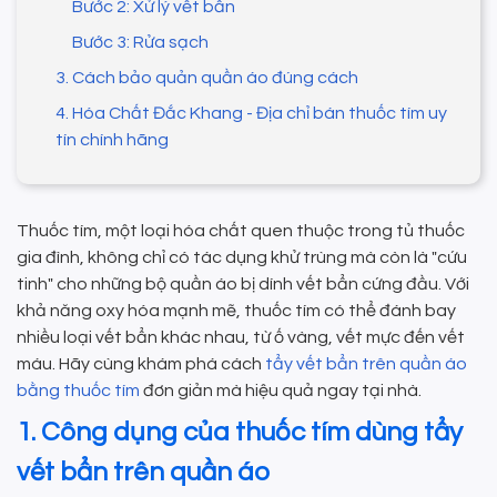
Bước 2: Xử lý vết bẩn
Bước 3: Rửa sạch
3. Cách bảo quản quần áo đúng cách
4. Hóa Chất Đắc Khang - Địa chỉ bán thuốc tím uy
tín chính hãng
Thuốc tím, một loại hóa chất quen thuộc trong tủ thuốc
gia đình, không chỉ có tác dụng khử trùng mà còn là "cứu
tinh" cho những bộ quần áo bị dính vết bẩn cứng đầu. Với
khả năng oxy hóa mạnh mẽ, thuốc tím có thể đánh bay
nhiều loại vết bẩn khác nhau, từ ố vàng, vết mực đến vết
máu. Hãy cùng khám phá cách
tẩy vết bẩn trên quần áo
bằng thuốc tím
đơn giản mà hiệu quả ngay tại nhà.
1. Công dụng của thuốc tím dùng tẩy
vết bẩn trên quần áo