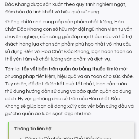
Đắc Khang được sản xuất theo quy trình nghiêm ngặt,
đảm bảo độ tinh khiết và hiệu quả sử dụng.
Không chỉ là nhà cung cấp sản phẩm chất lượng, Hóa
Chất Đắc Khang còn sở hữu một đội ngũ nhân viên tư vấn
chuyên nghiệp, sẵn sàng giải đáp mọi thắc mắc và hỗ trợ
khách hàng lựa chọn sản phẩm phù hợp nhất với nhu cầu
sử dụng. Đến với Hóa Chất Đắc Khang, bạn hoàn toàn có
thể yên tâm về chất lượng sản phẩm và dịch vụ.
Tóm lại
tẩy vết bẩn trên quần áo bằng thuốc tím
là một
phương pháp tiết kiệm, hiệu quả và an toàn cho sức khỏe.
Tuy nhiên, để đạt được kết quả tốt nhất, bạn cần tuân
thủ đúng hướng dẫn sử dụng và bảo quản quần áo đúng
cách. Hy vọng những chia sẻ trên của Hóa chất Đắc
Khang sẽ giúp bạn dễ dàng xử lý các vết bẩn cứng đầu và
giữ cho quần áo luôn sạch đẹp như mới.
Thông tin liên hệ:
Công ty Cổ phần Hóa Chất Đắc Khang