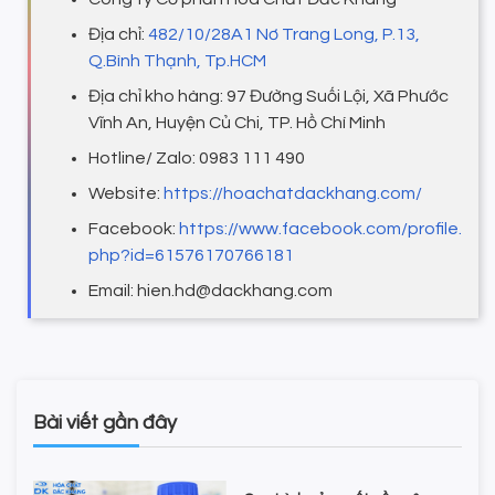
Địa chỉ:
482/10/28A1 Nơ Trang Long, P.13,
Q.Bình Thạnh, Tp.HCM
Địa chỉ kho hàng: 97 Đường Suối Lội, Xã Phước
Vĩnh An, Huyện Củ Chi, TP. Hồ Chí Minh
Hotline/ Zalo: 0983 111 490
Website:
https://hoachatdackhang.com/
Facebook:
https://www.facebook.com/profile.
php?id=61576170766181
Email: hien.hd@dackhang.com
Bài viết gần đây