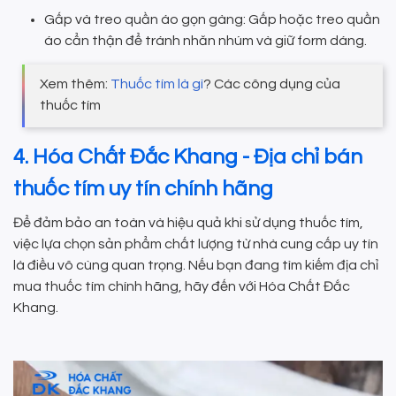
Gấp và treo quần áo gọn gàng: Gấp hoặc treo quần
áo cẩn thận để tránh nhăn nhúm và giữ form dáng.
Xem thêm:
Thuốc tím là gì
? Các công dụng của
thuốc tím
4. Hóa Chất Đắc Khang - Địa chỉ bán
thuốc tím uy tín chính hãng
Để đảm bảo an toàn và hiệu quả khi sử dụng thuốc tím,
việc lựa chọn sản phẩm chất lượng từ nhà cung cấp uy tín
là điều vô cùng quan trọng. Nếu bạn đang tìm kiếm địa chỉ
mua thuốc tím chính hãng, hãy đến với Hóa Chất Đắc
Khang.