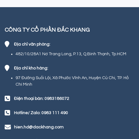
CÔNG TY CỔ PHẦN ĐẮC KHANG
Địa chỉ văn phòng:
482/10/28A1 Nơ Trang Long, P.13, Q.Bình Thạnh, Tp.HCM
Địa chỉ kho hàng:
97 Đường Suối Lội, Xã Phước Vĩnh An, Huyện Củ Chi, TP. Hồ
Chí Minh
Điện thoại bàn: 0983186072
Hotline/ Zalo: 0983 111 490
hien.hd@dackhang.com