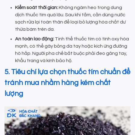
Kiểm soát thời gian:
Không ngâm heo trong dung
dịch thuốc tím quá lâu. Sau khi tắm, cần dùng nước
sạch rửa lại toàn thân để loại bỏ lượng hóa chất dư
thừa bám trên da.
An toàn lao động:
Tinh thể thuốc tím có tính oxy hóa
mạnh, có thể gây bỏng da tay hoặc kích ứng đường
hô hấp. Người pha chế bắt buộc phải đeo găng tay,
khẩu trang và kính bảo hộ.
5. Tiêu chí lựa chọn thuốc tím chuẩn để
tránh mua nhầm hàng kém chất
lượng