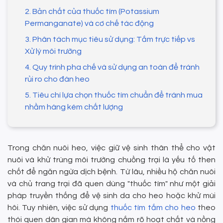
2. Bản chất của thuốc tím (Potassium
Permanganate) và cơ chế tác động
3. Phân tách mục tiêu sử dụng: Tắm trực tiếp vs
Xử lý môi trường
4. Quy trình pha chế và sử dụng an toàn để tránh
rủi ro cho đàn heo
5. Tiêu chí lựa chọn thuốc tím chuẩn để tránh mua
nhầm hàng kém chất lượng
Trong chăn nuôi heo, việc giữ vệ sinh thân thể cho vật
nuôi và khử trùng môi trường chuồng trại là yếu tố then
chốt để ngăn ngừa dịch bệnh. Từ lâu, nhiều hộ chăn nuôi
và chủ trang trại đã quen dùng "thuốc tím" như một giải
pháp truyền thống để vệ sinh da cho heo hoặc khử mùi
hôi. Tuy nhiên, việc sử dụng
thuốc tím tắm cho heo
theo
thói quen dân gian mà không nắm rõ hoạt chất và nồng