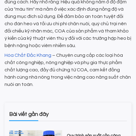
đúng cách. Hãy nhớ rằng: Hiệu quả không nằm ở độ đậm
của "màu tím" mà nằm ở việc xác định đúng nồng độ và
đúng mục đích sử dụng. Để đảm bảo an toàn tuyệt đối
cho đàn heo và tối ưu chi phí chăn nuôi, quý chủ trại nên
đối chiếu kỹ nhãn mác, COA của sản phẩm và tham khảo
ý kiến của kỹ thuật viên thú y đối với các trường hợp heo bị
bệnh nặng hoặc viêm nhiễm sâu.
Hóa Chất Đắc Khang
– Chuyên cung cấp các loại hóa
chất công nghiệp, nông nghiệp và phụ gia thực phẩm
chất lượng cao, đầy đủ chứng từ COA, cam kết đồng
hành cùng nhà nông trong việc nâng cao năng suất chăn
nuôi an toàn.
Bài viết gần đây
Quy trình sản xuất cồn công