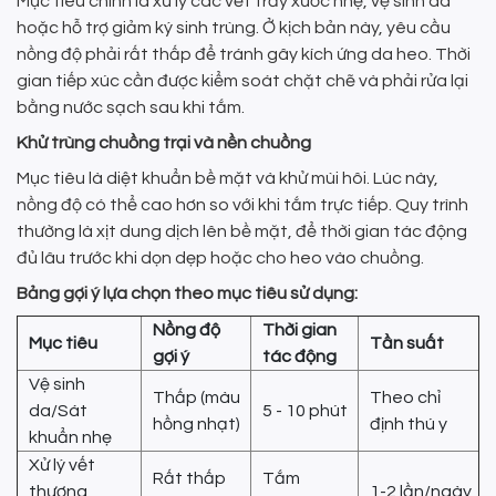
Mục tiêu chính là xử lý các vết trầy xước nhẹ, vệ sinh da
hoặc hỗ trợ giảm ký sinh trùng. Ở kịch bản này, yêu cầu
nồng độ phải rất thấp để tránh gây kích ứng da heo. Thời
gian tiếp xúc cần được kiểm soát chặt chẽ và phải rửa lại
bằng nước sạch sau khi tắm.
Khử trùng chuồng trại và nền chuồng
Mục tiêu là diệt khuẩn bề mặt và khử mùi hôi. Lúc này,
nồng độ có thể cao hơn so với khi tắm trực tiếp. Quy trình
thường là xịt dung dịch lên bề mặt, để thời gian tác động
đủ lâu trước khi dọn dẹp hoặc cho heo vào chuồng.
Bảng gợi ý lựa chọn theo mục tiêu sử dụng:
Nồng độ
Thời gian
Mục tiêu
Tần suất
gợi ý
tác động
Vệ sinh
Thấp (màu
Theo chỉ
da/Sát
5 - 10 phút
hồng nhạt)
định thú y
khuẩn nhẹ
Xử lý vết
Rất thấp
Tắm
thương
1-2 lần/ngày