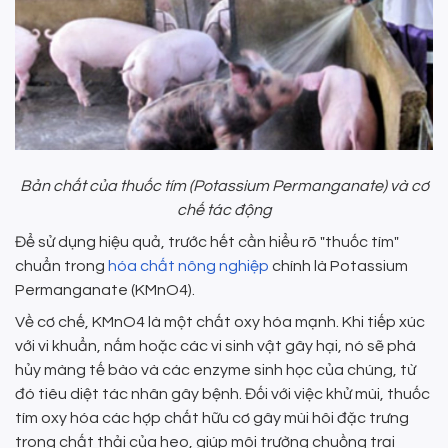
Bản chất của thuốc tím (Potassium Permanganate) và cơ
chế tác động
Để sử dụng hiệu quả, trước hết cần hiểu rõ "thuốc tím"
chuẩn trong
hóa chất nông nghiệp
chính là Potassium
Permanganate (KMnO4).
Về cơ chế, KMnO4 là một chất oxy hóa mạnh. Khi tiếp xúc
với vi khuẩn, nấm hoặc các vi sinh vật gây hại, nó sẽ phá
hủy màng tế bào và các enzyme sinh học của chúng, từ
đó tiêu diệt tác nhân gây bệnh. Đối với việc khử mùi, thuốc
tím oxy hóa các hợp chất hữu cơ gây mùi hôi đặc trưng
trong chất thải của heo, giúp môi trường chuồng trại