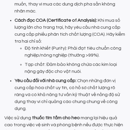
muốn, thay vì mua các dung dịch pha sẵn không
nhãn mác.
Cách đọc COA (Certificate of Analysis):
Khi mua số
lượng lớn cho trang trại, hãy yêu cầu nhà cung cấp
cung cấp phiếu phân tích chất lượng (COA). Hãy kiểm
tra hai chỉ số:
Độ tinh khiết (Purity): Phải đạt tiêu chuẩn công
nghiệp/nông nghiệp (thường >99%).
Tạp chất: Đảm bảo không chứa các kim loại
nặng gây độc cho vật nuôi.
Yêu cầu đối với nhà cung cấp:
Chọn những đơn vị
cung cấp hóa chất uy tín, có hồ sơ chất lượng rõ
ràng và có khả năng tư vấn kỹ thuật về nồng độ sử
dụng thay vì chỉ quảng cáo chung chung về công
dụng.
Việc sử dụng
thuốc tím tắm cho heo
mang lại hiệu quả
cao trong việc vệ sinh và phòng bệnh nếu được thực hiện