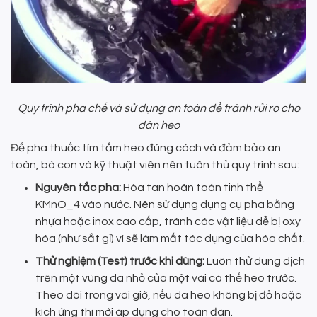
Quy trình pha chế và sử dụng an toàn để tránh rủi ro cho
đàn heo
Để pha thuốc tím tắm heo đúng cách và đảm bảo an
toàn, bà con và kỹ thuật viên nên tuân thủ quy trình sau:
Nguyên tắc pha:
Hòa tan hoàn toàn tinh thể
KMnO_4 vào nước. Nên sử dụng dụng cụ pha bằng
nhựa hoặc inox cao cấp, tránh các vật liệu dễ bị oxy
hóa (như sắt gỉ) vì sẽ làm mất tác dụng của hóa chất.
Thử nghiệm (Test) trước khi dùng:
Luôn thử dung dịch
trên một vùng da nhỏ của một vài cá thể heo trước.
Theo dõi trong vài giờ, nếu da heo không bị đỏ hoặc
kích ứng thì mới áp dụng cho toàn đàn.