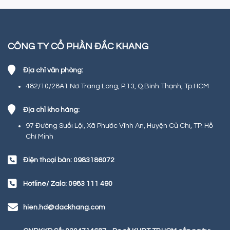
CÔNG TY CỔ PHẦN ĐẮC KHANG
Địa chỉ văn phòng:
482/10/28A1 Nơ Trang Long, P.13, Q.Bình Thạnh, Tp.HCM
Địa chỉ kho hàng:
97 Đường Suối Lội, Xã Phước Vĩnh An, Huyện Củ Chi, TP. Hồ
Chí Minh
Điện thoại bàn: 0983186072
Hotline/ Zalo: 0983 111 490
hien.hd@dackhang.com