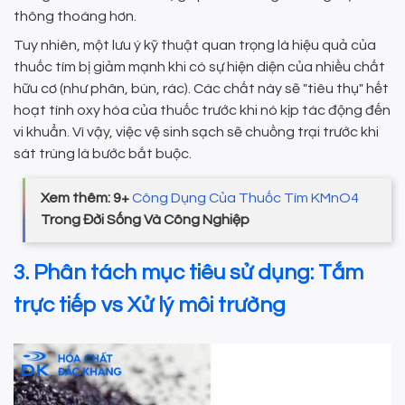
thông thoáng hơn.
Tuy nhiên, một lưu ý kỹ thuật quan trọng là hiệu quả của
thuốc tím bị giảm mạnh khi có sự hiện diện của nhiều chất
hữu cơ (như phân, bùn, rác). Các chất này sẽ "tiêu thụ" hết
hoạt tính oxy hóa của thuốc trước khi nó kịp tác động đến
vi khuẩn. Vì vậy, việc vệ sinh sạch sẽ chuồng trại trước khi
sát trùng là bước bắt buộc.
Xem thêm: 9+
Công Dụng Của Thuốc Tím KMnO4
Trong Đời Sống Và Công Nghiệp
3. Phân tách mục tiêu sử dụng: Tắm
trực tiếp vs Xử lý môi trường