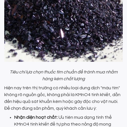
Tiêu chí lựa chọn thuốc tím chuẩn để tránh mua nhầm
hàng kém chất lượng
Hiện nay trên thị trường có nhiều loại dung dịch "màu tím"
không rõ nguồn gốc, không phải là KMnO4 tinh khiết, dẫn
đến hiệu quả sát khuẩn kém hoặc gây độc cho vật nuôi.
Để chọn đúng sản phẩm, quý khách cần lưu ý:
Nhận diện hoạt chất:
Ưu tiên mua dạng tinh thể
KMnO4 tinh khiết để tự pha theo nồng độ mong