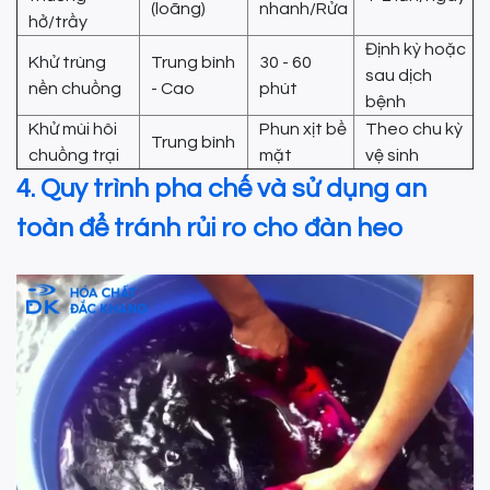
(loãng)
nhanh/Rửa
hở/trầy
Định kỳ hoặc
Khử trùng
Trung bình
30 - 60
sau dịch
nền chuồng
- Cao
phút
bệnh
Khử mùi hôi
Phun xịt bề
Theo chu kỳ
Trung bình
chuồng trại
mặt
vệ sinh
4. Quy trình pha chế và sử dụng an
toàn để tránh rủi ro cho đàn heo