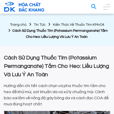
Trang chủ
Tin Tức
Kiến Thức Về Thuốc Tím KMnO4
Cách Sử Dụng Thuốc Tím (Potassium Permanganate) Tắm
Cho Heo: Liều Lượng Và Lưu Ý An Toàn
Cách Sử Dụng Thuốc Tím (Potassium
Permanganate) Tắm Cho Heo: Liều Lượng
Và Lưu Ý An Toàn
Hướng dẫn chi tiết cách chọn và pha thuốc tím tắm cho
heo để khử mùi, sát khuẩn da và xử lý chuồng trại. Cảnh
báo sai lầm về nồng độ gây bỏng da và cách đọc COA để
mua đúng hoạt chất.