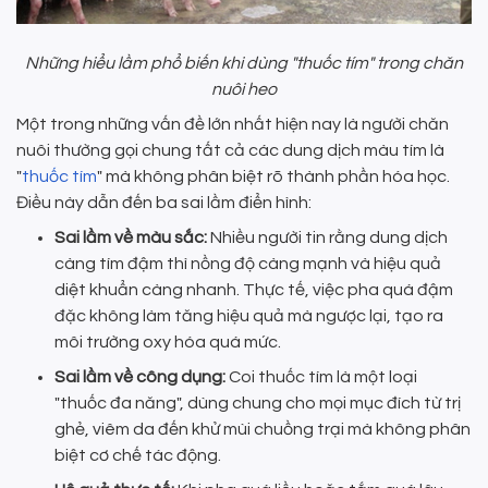
Những hiểu lầm phổ biến khi dùng "thuốc tím" trong chăn
nuôi heo
Một trong những vấn đề lớn nhất hiện nay là người chăn
nuôi thường gọi chung tất cả các dung dịch màu tím là
"
thuốc tím
" mà không phân biệt rõ thành phần hóa học.
Điều này dẫn đến ba sai lầm điển hình:
Sai lầm về màu sắc:
Nhiều người tin rằng dung dịch
càng tím đậm thì nồng độ càng mạnh và hiệu quả
diệt khuẩn càng nhanh. Thực tế, việc pha quá đậm
đặc không làm tăng hiệu quả mà ngược lại, tạo ra
môi trường oxy hóa quá mức.
Sai lầm về công dụng:
Coi thuốc tím là một loại
"thuốc đa năng", dùng chung cho mọi mục đích từ trị
ghẻ, viêm da đến khử mùi chuồng trại mà không phân
biệt cơ chế tác động.