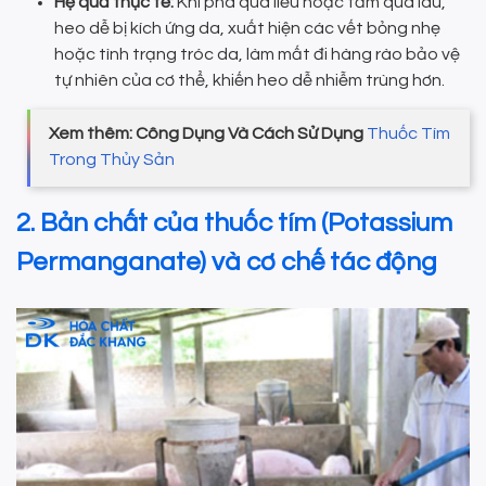
Hệ quả thực tế:
Khi pha quá liều hoặc tắm quá lâu,
heo dễ bị kích ứng da, xuất hiện các vết bỏng nhẹ
hoặc tình trạng tróc da, làm mất đi hàng rào bảo vệ
tự nhiên của cơ thể, khiến heo dễ nhiễm trùng hơn.
Xem thêm: Công Dụng Và Cách Sử Dụng
Thuốc Tím
Trong Thủy Sản
2. Bản chất của thuốc tím (Potassium
Permanganate) và cơ chế tác động