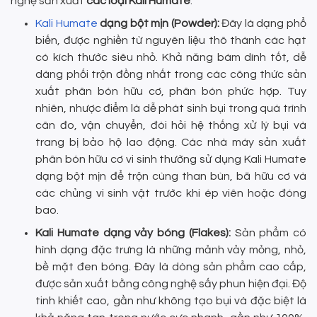
nghệ sản xuất
các loại Kali Humate
.
Kali Humate
dạng bột mịn (Powder):
Đây là dạng phổ
biến, được nghiền từ nguyên liệu thô thành các hạt
có kích thước siêu nhỏ. Khả năng bám dính tốt, dễ
dàng phối trộn đồng nhất trong các công thức sản
xuất phân bón hữu cơ, phân bón phức hợp. Tuy
nhiên, nhược điểm là dễ phát sinh bụi trong quá trình
cân đo, vận chuyển, đòi hỏi hệ thống xử lý bụi và
trang bị bảo hộ lao động. Các nhà máy sản xuất
phân bón hữu cơ vi sinh thường sử dụng Kali Humate
dạng bột mịn để trộn cùng than bùn, bã hữu cơ và
các chủng vi sinh vật trước khi ép viên hoặc đóng
bao.
Kali Humate dạng vảy bóng (Flakes):
Sản phẩm có
hình dạng đặc trưng là những mảnh vảy mỏng, nhỏ,
bề mặt đen bóng. Đây là dòng sản phẩm cao cấp,
được sản xuất bằng công nghệ sấy phun hiện đại. Độ
tinh khiết cao, gần như không tạo bụi và đặc biệt là