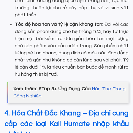
chất dinh dưỡng đang bị cố định trong đất, tạo môi
trường thuận lợi cho rễ cây hấp thụ và vi sinh vật
phát triển.
Tốc độ hòa tan và tỷ lệ cặn không tan
: Đối với các
dòng sản phẩm dùng cho hệ thống tưới, hãy tự thực
hiện một bài kiểm tra đơn giản: hòa tan một lượng
nhỏ sản phẩm vào cốc nước trong. Sản phẩm chất
lượng sẽ tan nhanh, dung dịch có màu nâu đen đồng
nhất và gần như không có cặn lắng sau vài phút. Tỷ
lệ cặn dưới 1% là tiêu chuẩn bắt buộc để tránh rủi ro
hư hỏng thiết bị tưới.
Xem thêm: #Top 5+ Ứng Dụng Của
Hàn The Trong
Công Nghiệp
4. Hóa Chất Đắc Khang – Địa chỉ cung
cấp các loại Kali Humate nhập khẩu