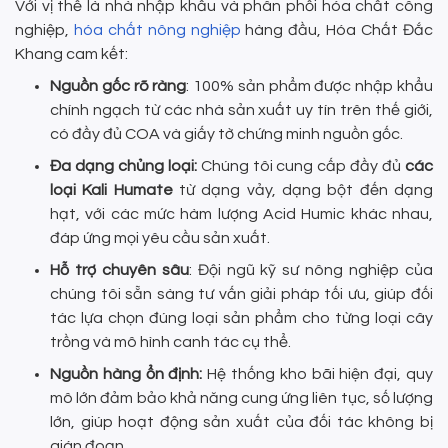
Với vị thế là nhà nhập khẩu và phân phối hóa chất công
nghiệp,
hóa chất nông nghiệp
hàng đầu, Hóa Chất Đắc
Khang cam kết:
Nguồn gốc rõ ràng
: 100% sản phẩm được nhập khẩu
chính ngạch từ các nhà sản xuất uy tín trên thế giới,
có đầy đủ COA và giấy tờ chứng minh nguồn gốc.
Đa dạng chủng loại:
Chúng tôi cung cấp đầy đủ
các
loại Kali Humate
từ dạng vảy, dạng bột đến dạng
hạt, với các mức hàm lượng Acid Humic khác nhau,
đáp ứng mọi yêu cầu sản xuất.
Hỗ trợ chuyên sâu
: Đội ngũ kỹ sư nông nghiệp của
chúng tôi sẵn sàng tư vấn giải pháp tối ưu, giúp đối
tác lựa chọn đúng loại sản phẩm cho từng loại cây
trồng và mô hình canh tác cụ thể.
Nguồn hàng ổn định:
Hệ thống kho bãi hiện đại, quy
mô lớn đảm bảo khả năng cung ứng liên tục, số lượng
lớn, giúp hoạt động sản xuất của đối tác không bị
gián đoạn.