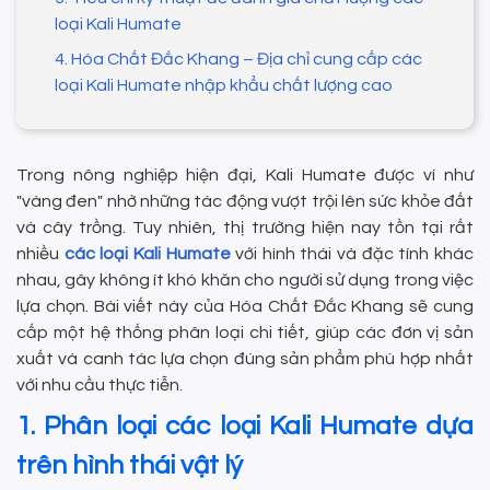
loại Kali Humate
4. Hóa Chất Đắc Khang – Địa chỉ cung cấp các
loại Kali Humate nhập khẩu chất lượng cao
Trong nông nghiệp hiện đại, Kali Humate được ví như
"vàng đen" nhờ những tác động vượt trội lên sức khỏe đất
và cây trồng. Tuy nhiên, thị trường hiện nay tồn tại rất
nhiều
các loại Kali Humate
với hình thái và đặc tính khác
nhau, gây không ít khó khăn cho người sử dụng trong việc
lựa chọn. Bài viết này của Hóa Chất Đắc Khang sẽ cung
cấp một hệ thống phân loại chi tiết, giúp các đơn vị sản
xuất và canh tác lựa chọn đúng sản phẩm phù hợp nhất
với nhu cầu thực tiễn.
1. Phân loại các loại Kali Humate dựa
trên hình thái vật lý