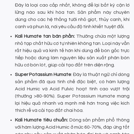
Đây là loại cao cấp nhất, không để lại bất kỳ cặn lơ
lửng nào sau khi hòa tan. Sản phẩm này chuyên
dùng cho các hệ thống tưới nhỏ giọt, thủy canh, khí
canh và phun lá, nơi yêu cầu độ tinh khiết tuyệt đối.
Kali Humate tan bán phần:
Thường chứa một lượng
nhỏ tạp chất hữu cơ tự nhiên không tan. Loại này vẫn
rất hiệu quả và kinh tế hơn khi dùng để bón gốc trực
tiếp hoặc dùng làm nguyên liệu sản xuất phân bón
hữu cơ bón lót, giúp cải tạo đất trên diện rộng.
Super Potassium Humate
: Đây là thuật ngữ chỉ dòng
sản phẩm đã qua tinh chế đặc biệt, có hàm lượng
Acid Humic và Acid Fulvic hoạt tính cao vượt trội
(thường >80-90%). Super Potassium Humate mang
lại hiệu quả nhanh và mạnh mẽ hơn trong việc kích
thích rễ và cải tạo đất chai hóa.
Kali Humate tiêu chuẩn:
Dòng sản phẩm phổ thông
với hàm lượng Acid Humic ở mức 60-70%, đáp ứng tốt