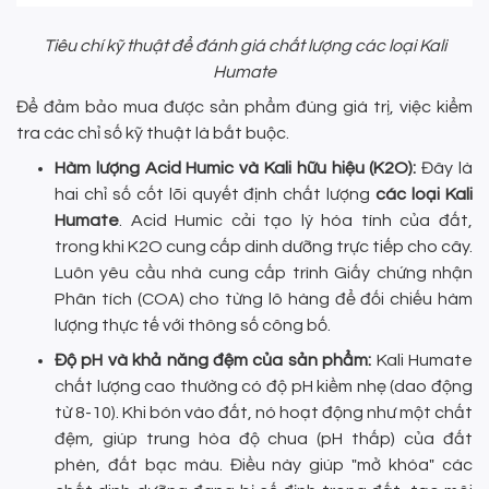
Tiêu chí kỹ thuật để đánh giá chất lượng các loại Kali
Humate
Để đảm bảo mua được sản phẩm đúng giá trị, việc kiểm
tra các chỉ số kỹ thuật là bắt buộc.
Hàm lượng Acid Humic và Kali hữu hiệu (K2O):
Đây là
hai chỉ số cốt lõi quyết định chất lượng
các loại Kali
Humate
. Acid Humic cải tạo lý hóa tính của đất,
trong khi K2O cung cấp dinh dưỡng trực tiếp cho cây.
Luôn yêu cầu nhà cung cấp trình Giấy chứng nhận
Phân tích (COA) cho từng lô hàng để đối chiếu hàm
lượng thực tế với thông số công bố.
Độ pH và khả năng đệm của sản phẩm:
Kali Humate
chất lượng cao thường có độ pH kiềm nhẹ (dao động
từ 8-10). Khi bón vào đất, nó hoạt động như một chất
đệm, giúp trung hòa độ chua (pH thấp) của đất
phèn, đất bạc màu. Điều này giúp "mở khóa" các