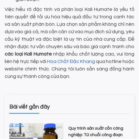
Việc hiểu rõ đặc tính và phân loại Kali Humate là yếu tố
tiên quyết để tối ưu hóa hiệu quả đầu tư trong canh tác
và sản xuất phân bón. Lựa chọn sản phẩm không chỉ nên
dựa vào giá cả, mà cần căn cứ vào mục đích sử dụng, yêu
cầu kỹ thuật và đặc biệt là uy tín của nhà cung cấp. Để
nhận được tư vấn chuyên sâu và báo giá cạnh tranh cho
các loại Kali Humate
nhập khẩu chất lượng cao, vui lòng
liên hệ trực tiếp với
Hóa Chất Đắc Khang
qua hotline hoặc
website chính thức. Chúng tôi luôn sẵn sàng đồng hành
cùng sự thành công của bạn.
Bài viết gần đây
Quy trình sản xuất cồn công
nghiệp: Từ chuỗi công đoạn