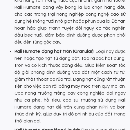
khả năng tan trong nước cực nhanh, gần như 100%.
Kali Humate dạng vảy bóng là lựa chọn hàng đầu
cho các trang trại nông nghiệp công nghệ cao sử
dụng hệ thống tưới nhỏ giọt hoặc phun qua lá. Độ tan
hoàn hảo giúp tránh tuyệt đối nguy cơ tắc nghẽn
đầu béc tưới, đảm bảo dinh dưỡng được phân phối
đều đến từng gốc cây.
Kali Humate dạng hạt tròn (Granular):
Loại này được
nén hoặc tạo hạt từ dạng bột, tạo ra các hạt cứng,
tròn và có kích thước đồng đều. Giúp kiểm soát tốc
độ giải phóng dinh dưỡng vào đất một cách từ từ,
giảm thất thoát do rửa trôi. Dạng hạt cũng rất thuận
tiện cho việc bón rải bằng máy móc trên quy mô lớn.
Các nông trường trồng cây công nghiệp dài ngày
như cà phê, hồ tiêu, cao su thường sử dụng Kali
Humate dạng hạt để trộn cùng phân NPK và bón
thúc định kỳ, giúp duy trì độ phì nhiêu của đất trong
thời gian dài.