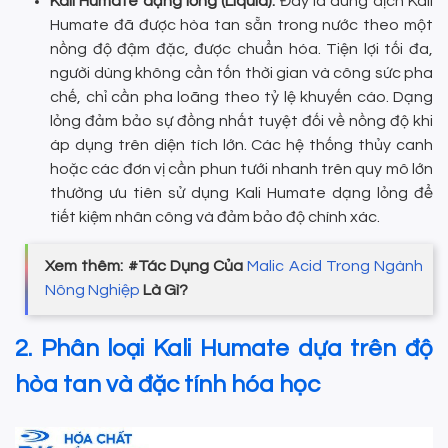
Kali Humate dạng lỏng (Liquid):
Đây là dung dịch Kali
Humate đã được hòa tan sẵn trong nước theo một
nồng độ đậm đặc, được chuẩn hóa. Tiện lợi tối đa,
người dùng không cần tốn thời gian và công sức pha
chế, chỉ cần pha loãng theo tỷ lệ khuyến cáo. Dạng
lỏng đảm bảo sự đồng nhất tuyệt đối về nồng độ khi
áp dụng trên diện tích lớn. Các hệ thống thủy canh
hoặc các đơn vị cần phun tưới nhanh trên quy mô lớn
thường ưu tiên sử dụng Kali Humate dạng lỏng để
tiết kiệm nhân công và đảm bảo độ chính xác.
Xem thêm: #Tác Dụng Của
Malic Acid Trong Ngành
Nông Nghiệp
Là Gì?
2. Phân loại Kali Humate dựa trên độ
hòa tan và đặc tính hóa học