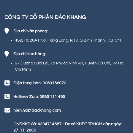
CÔNG TY CỔ PHẦN ĐẮC KHANG
Địa chỉ văn phòng:
482/10/28A1 Nơ Trang Long, P.13, Q.Bình Thạnh, Tp.HCM
Địa chỉ kho hàng:
97 Đường Suối Lội, Xã Phước Vĩnh An, Huyện Củ Chi, TP. Hồ
Chí Minh
Điện thoại bàn: 0983186072
Hotline/ Zalo: 0983 111 490
hien.hd@dackhang.com
CNĐKKD Số: 0304714687 - Do sở KHĐT TP.HCM cấp ngày:
27-11-2006