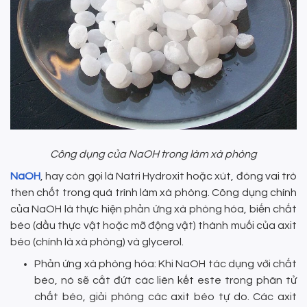
Công dụng của NaOH trong làm xà phòng
NaOH
, hay còn gọi là Natri Hydroxit hoặc xút, đóng vai trò
then chốt trong quá trình làm xà phòng. Công dụng chính
của NaOH là thực hiện phản ứng xà phòng hóa, biến chất
béo (dầu thực vật hoặc mỡ động vật) thành muối của axit
béo (chính là xà phòng) và glycerol.
Phản ứng xà phòng hóa: Khi NaOH tác dụng với chất
béo, nó sẽ cắt đứt các liên kết este trong phân tử
chất béo, giải phóng các axit béo tự do. Các axit