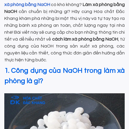
xà phòng bằng NaOH
có khó không?
Làm xà phòng bằng
NaOH
cần chuẩn bị những gì? Hãy cùng Hóa chất Đắc
Khang khám phá những bí mật thú vị này và tự tay tạo ra
những bánh xà phòng an toàn, chất lượng ngay tại nhà
nhé! Bài viết này sẽ cung cấp cho bạn những thông tin chi
tiết và dễ hiểu nhất về
cách làm xà phòng bằng NaOH
, từ
công dụng của NaOH trong sản xuất xà phòng, các
nguyên liệu cần thiết, công thức đơn giản đến hướng dẫn
thực hiện từng bước.
1. Công dụng của NaOH trong làm xà
phòng là gì?