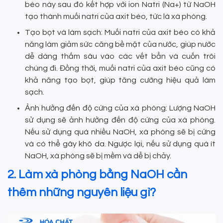
béo này sau đó kết hợp với ion Natri (Na+) từ NaOH
tạo thành muối natri của axit béo, tức là xà phòng.
Tạo bọt và làm sạch: Muối natri của axit béo có khả
năng làm giảm sức căng bề mặt của nước, giúp nước
dễ dàng thấm sâu vào các vết bẩn và cuốn trôi
chúng đi. Đồng thời, muối natri của axit béo cũng có
khả năng tạo bọt, giúp tăng cường hiệu quả làm
sạch.
Ảnh hưởng đến độ cứng của xà phòng: Lượng NaOH
sử dụng sẽ ảnh hưởng đến độ cứng của xà phòng.
Nếu sử dụng quá nhiều NaOH, xà phòng sẽ bị cứng
và có thể gây khô da. Ngược lại, nếu sử dụng quá ít
NaOH, xà phòng sẽ bị mềm và dễ bị chảy.
2. Làm xà phòng bằng NaOH cần
thêm những nguyên liệu gì?