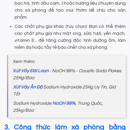
bạc hà, tinh dầu cam...) hoặc hương liệu chuyên dụng
cho xà phòng để tạo mùi thơm dễ chịu cho sản
phẩm.
Các chất phụ gia khác (tùy chọn): Bạn có thể thêm
các chất phụ gia như mật ong, sữa tươi, yến mạch,
vitamin E... để tăng cường đặc tính dưỡng ẩm, làm
mềm da hoặc tẩy tế bào chết cho xà phòng.
Xem thêm:
X
út Vảy Đài Loan
- NaOH 98% - Caustic Soda Flakes
25Kg/Bao
Xút Vảy Ấn Độ
Sodium Hydroxide 25Kg Uy Tín, Giá
Tốt
Sodium Hydroxide
NaOH 99%
, Trung Quốc,
25kg/Bao
3. Công thức làm xà phòng bằng