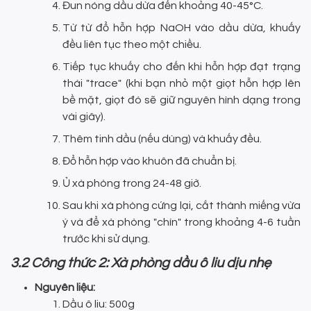
Đun nóng dầu dừa đến khoảng 40-45°C.
Từ từ đổ hỗn hợp NaOH vào dầu dừa, khuấy
đều liên tục theo một chiều.
Tiếp tục khuấy cho đến khi hỗn hợp đạt trạng
thái "trace" (khi bạn nhỏ một giọt hỗn hợp lên
bề mặt, giọt đó sẽ giữ nguyên hình dạng trong
vài giây).
Thêm tinh dầu (nếu dùng) và khuấy đều.
Đổ hỗn hợp vào khuôn đã chuẩn bị.
Ủ xà phòng trong 24-48 giờ.
Sau khi xà phòng cứng lại, cắt thành miếng vừa
ý và để xà phòng "chín" trong khoảng 4-6 tuần
trước khi sử dụng.
3.2 Công thức 2: Xà phòng dầu ô liu dịu nhẹ
Nguyên liệu:
Dầu ô liu: 500g