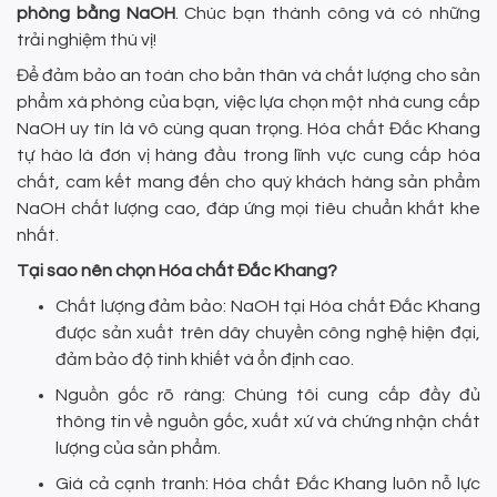
phòng bằng NaOH
. Chúc bạn thành công và có những
trải nghiệm thú vị!
Để đảm bảo an toàn cho bản thân và chất lượng cho sản
phẩm xà phòng của bạn, việc lựa chọn một nhà cung cấp
NaOH uy tín là vô cùng quan trọng. Hóa chất Đắc Khang
tự hào là đơn vị hàng đầu trong lĩnh vực cung cấp hóa
chất, cam kết mang đến cho quý khách hàng sản phẩm
NaOH chất lượng cao, đáp ứng mọi tiêu chuẩn khắt khe
nhất.
Tại sao nên chọn Hóa chất Đắc Khang?
Chất lượng đảm bảo: NaOH tại Hóa chất Đắc Khang
được sản xuất trên dây chuyền công nghệ hiện đại,
đảm bảo độ tinh khiết và ổn định cao.
Nguồn gốc rõ ràng: Chúng tôi cung cấp đầy đủ
thông tin về nguồn gốc, xuất xứ và chứng nhận chất
lượng của sản phẩm.
Giá cả cạnh tranh: Hóa chất Đắc Khang luôn nỗ lực