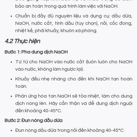
bảo an toàn trong quá trình làm việc với NaOH.
Chuẩn bị đầy đủ nguyên liệu và dụng cụ: dầu dừa,
NaOH, nước cất, tinh dầu (tùy chọn), nồi, cốc đong,
nhiệt kế, phới khuấy, khuôn xà phòng.
4.2 Thực hiện
Bước 1: Pha dung dịch NaOH
Từ từ cho NaOH vào nước cất (luôn luôn cho NaOH
vào nước, không làm ngược lại).
Khuấy đều nhẹ nhàng cho đến khi NaOH tan hoàn
toàn.
Phản ứng hòa tan NaOH sẽ tỏa nhiệt, làm cho dung
dịch nóng lên. Hãy cẩn thận và để dung dịch nguội
đến khoảng 40-45°C.
Bước 2: Đun nóng dầu dừa
Đun nóng dầu dừa trong nồi đến khoảng 40-45°C.