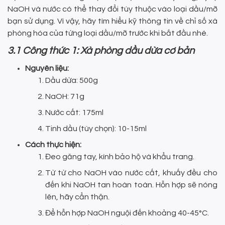
NaOH và nước có thể thay đổi tùy thuộc vào loại dầu/mỡ
bạn sử dụng. Vì vậy, hãy tìm hiểu kỹ thông tin về chỉ số xà
phòng hóa của từng loại dầu/mỡ trước khi bắt đầu nhé.
3.1 Công thức 1: Xà phòng dầu dừa cơ bản
Nguyên liệu:
Dầu dừa: 500g
NaOH: 71g
Nước cất: 175ml
Tinh dầu (tùy chọn): 10-15ml
Cách thực hiện:
Đeo găng tay, kính bảo hộ và khẩu trang.
Từ từ cho NaOH vào nước cất, khuấy đều cho
đến khi NaOH tan hoàn toàn. Hỗn hợp sẽ nóng
lên, hãy cẩn thận.
Để hỗn hợp NaOH nguội đến khoảng 40-45°C.