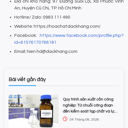
Địa chỉ kho hàng: 97 Đường Suối Lội, Xã Phước Vĩnh
An, Huyện Củ Chi, TP. Hồ Chí Minh
Hotline/ Zalo: 0983 111 490
Website: https://hoachatdackhang.com/
Facebook:
https://www.facebook.com/profile.php?
id=61576170766181
Email: hien.hd@dackhang.com
Bài viết gần đây
Quy trình sản xuất cồn công
nghiệp: Từ chuỗi công đoạn
đến kiểm soát tạp chất và lựa
chọn hóa chất
04 Tháng 08, 2026