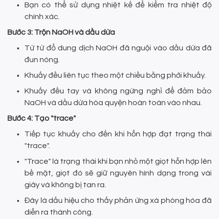
Bạn có thể sử dụng nhiệt kế để kiểm tra nhiệt độ
chính xác.
Bước 3: Trộn NaOH và dầu dừa
Từ từ đổ dung dịch NaOH đã nguội vào dầu dừa đã
đun nóng.
Khuấy đều liên tục theo một chiều bằng phới khuấy.
Khuấy đều tay và không ngừng nghỉ để đảm bảo
NaOH và dầu dừa hòa quyện hoàn toàn vào nhau.
Bước 4: Tạo "trace"
Tiếp tục khuấy cho đến khi hỗn hợp đạt trạng thái
"trace".
"Trace" là trạng thái khi bạn nhỏ một giọt hỗn hợp lên
bề mặt, giọt đó sẽ giữ nguyên hình dạng trong vài
giây và không bị tan ra.
Đây là dấu hiệu cho thấy phản ứng xà phòng hóa đã
diễn ra thành công.