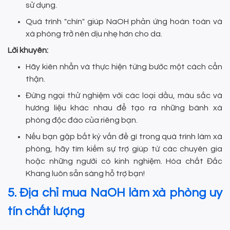
sử dụng.
Quá trình "chín" giúp NaOH phản ứng hoàn toàn và
xà phòng trở nên dịu nhẹ hơn cho da.
Lời khuyên:
Hãy kiên nhẫn và thực hiện từng bước một cách cẩn
thận.
Đừng ngại thử nghiệm với các loại dầu, màu sắc và
hương liệu khác nhau để tạo ra những bánh xà
phòng độc đáo của riêng bạn.
Nếu bạn gặp bất kỳ vấn đề gì trong quá trình làm xà
phòng, hãy tìm kiếm sự trợ giúp từ các chuyên gia
hoặc những người có kinh nghiệm. Hóa chất Đắc
Khang luôn sẵn sàng hỗ trợ bạn!
5. Địa chỉ mua NaOH làm xà phòng uy
tín chất lượng