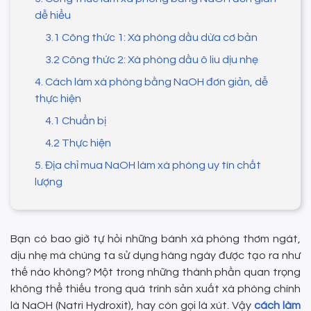
dễ hiểu
3.1 Công thức 1: Xà phòng dầu dừa cơ bản
3.2 Công thức 2: Xà phòng dầu ô liu dịu nhẹ
4. Cách làm xà phòng bằng NaOH đơn giản, dễ
thực hiện
4.1 Chuẩn bị
4.2 Thực hiện
5. Địa chỉ mua NaOH làm xà phòng uy tín chất
lượng
Bạn có bao giờ tự hỏi những bánh xà phòng thơm ngát,
dịu nhẹ mà chúng ta sử dụng hàng ngày được tạo ra như
thế nào không? Một trong những thành phần quan trọng
không thể thiếu trong quá trình sản xuất xà phòng chính
là NaOH (Natri Hydroxit), hay còn gọi là xút. Vậy
cách làm