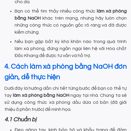
cho da.
Bạn có thể tìm thấy nhiều công thức
làm xà phòng
bằng NaOH
khác trên mạng, nhưng hãy luôn chọn
những công thức có nguồn gốc rõ ràng và đã được
kiểm chứng.
Nếu bạn gặp bất kỳ khó khăn nào trong quá trình
làm xà phòng, đừng ngần ngại liên hệ với Hóa chất
Đắc Khang để được tư vấn và hỗ trợ.
4. Cách làm xà phòng bằng NaOH đơn
giản, dễ thực hiện
Dưới đây là hướng dẫn chi tiết từng bước để bạn có thể tự
tay
làm xà phòng bằng NaOH
ngay tại nhà. Chúng ta sẽ
sử dụng công thức xà phòng dầu dừa cơ bản (đã giới
thiệu ở phần trước) để minh họa.
4.1 Chuẩn bị
Đeo găng tay, kính bảo hộ và khẩu trang để đảm