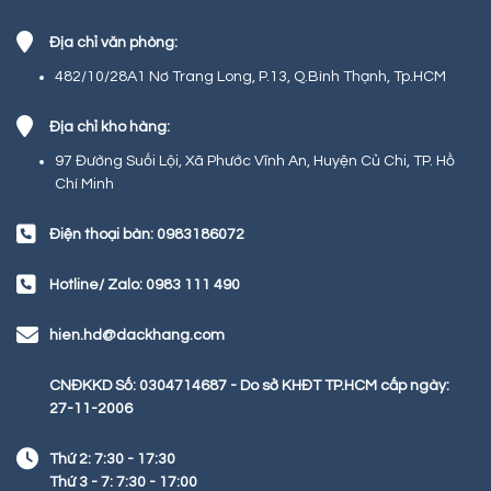
Địa chỉ văn phòng:
482/10/28A1 Nơ Trang Long, P.13, Q.Bình Thạnh, Tp.HCM
Địa chỉ kho hàng:
97 Đường Suối Lội, Xã Phước Vĩnh An, Huyện Củ Chi, TP. Hồ
Chí Minh
Điện thoại bàn: 0983186072
Hotline/ Zalo: 0983 111 490
hien.hd@dackhang.com
CNĐKKD Số: 0304714687 - Do sở KHĐT TP.HCM cấp ngày:
27-11-2006
Thứ 2: 7:30 - 17:30
Thứ 3 - 7: 7:30 - 17:00