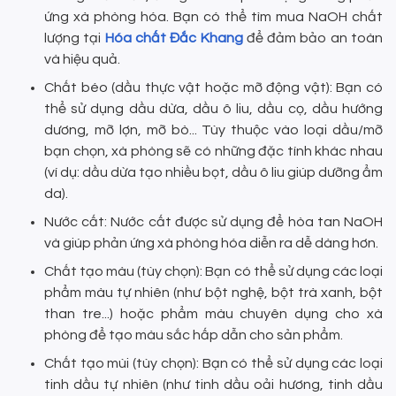
ứng xà phòng hóa. Bạn có thể tìm mua NaOH chất
lượng tại
Hóa chất Đắc Khang
để đảm bảo an toàn
và hiệu quả.
Chất béo (dầu thực vật hoặc mỡ động vật): Bạn có
thể sử dụng dầu dừa, dầu ô liu, dầu cọ, dầu hướng
dương, mỡ lợn, mỡ bò... Tùy thuộc vào loại dầu/mỡ
bạn chọn, xà phòng sẽ có những đặc tính khác nhau
(ví dụ: dầu dừa tạo nhiều bọt, dầu ô liu giúp dưỡng ẩm
da).
Nước cất: Nước cất được sử dụng để hòa tan NaOH
và giúp phản ứng xà phòng hóa diễn ra dễ dàng hơn.
Chất tạo màu (tùy chọn): Bạn có thể sử dụng các loại
phẩm màu tự nhiên (như bột nghệ, bột trà xanh, bột
than tre...) hoặc phẩm màu chuyên dụng cho xà
phòng để tạo màu sắc hấp dẫn cho sản phẩm.
Chất tạo mùi (tùy chọn): Bạn có thể sử dụng các loại
tinh dầu tự nhiên (như tinh dầu oải hương, tinh dầu