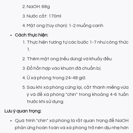
NaOH: 68g
Nước cất: 170ml
Mật ong (tùy chọn): 1-2 muỗng canh
Cách thực hiện:
Thực hiện tương tự các bước 1-7 như công thức
1.
Thêm mật ong (nếu dùng) và khuấy đều.
Đổ hỗn hợp vào khuôn đã chuẩn bị.
Ủ xà phòng trong 24-48 giờ.
Sau khi xà phòng cứng lại, cắt thành miếng vừa
ý và để xà phòng "chín" trong khoảng 4-6 tuần
trước khi sử dụng.
Lưu ý quan trọng:
Quá trình "chín" xà phòng là rất quan trọng để NaOH
phản ứng hoàn toàn và xà phòng trở nên dịu nhẹ hơn