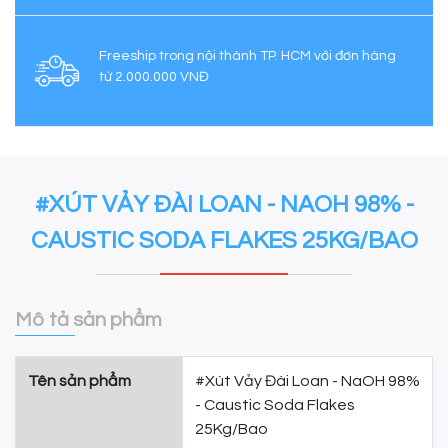
Freeship trong nội thành TP. HCM với đơn hàng
từ 2.000.000 VNĐ
#XÚT VẢY ĐÀI LOAN - NAOH 98% -
CAUSTIC SODA FLAKES 25KG/BAO
Mô tả sản phẩm
Tên sản phẩm
#Xút Vảy Đài Loan - NaOH 98%
- Caustic Soda Flakes
25Kg/Bao