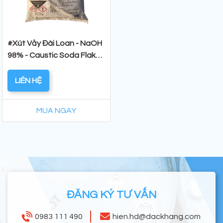
#Xút Vảy Đài Loan - NaOH
98% - Caustic Soda Flakes
25Kg/Bao
LIÊN HỆ
MUA NGAY
ĐĂNG KÝ TƯ VẤN
0983 111 490
hien.hd@dackhang.com