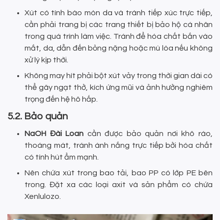
Xút có tính bào mòn da và tránh tiếp xúc trực tiếp,
cần phải trang bị các trang thiết bị bảo hộ cá nhân
trong quá trình làm việc. Tránh để hóa chất bắn vào
mắt, da, dẫn đến bỏng nặng hoặc mù lòa nếu không
xử lý kịp thời.
Không may hít phải bột xút vảy trong thời gian dài có
thể gây ngạt thở, kích ứng mũi và ảnh hưởng nghiêm
trọng đến hệ hô hấp.
5.2. Bảo quản
NaOH Đài Loan
cần được bảo quản nơi khô ráo,
thoáng mát, tránh ánh nắng trực tiếp bởi hóa chất
có tính hút ẩm mạnh.
Nên chứa xút trong bao tải, bao PP có lớp PE bên
trong. Đặt xa các loại axit và sản phẩm có chứa
Xenlulozo.