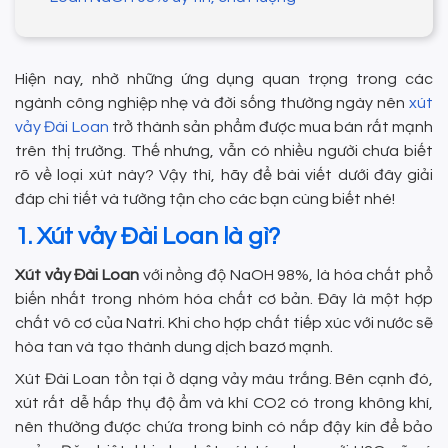
Hiện nay, nhờ những ứng dụng quan trọng trong các
ngành công nghiệp nhẹ và đời sống thường ngày nên
xút
vảy Đài Loan
trở thành sản phẩm được mua bán rất mạnh
trên thị trường. Thế nhưng, vẫn có nhiều người chưa biết
rõ về loại xút này? Vậy thì, hãy để bài viết dưới đây giải
đáp chi tiết và tường tận cho các bạn cùng biết nhé!
1. Xút vảy Đài Loan là gì?
Xút vảy Đài Loan
với nồng độ NaOH 98%, là hóa chất phổ
biến nhất trong nhóm hóa chất cơ bản. Đây là một hợp
chất vô cơ của Natri. Khi cho hợp chất tiếp xúc với nước sẽ
hòa tan và tạo thành dung dịch bazơ mạnh.
Xút Đài Loan tồn tại ở dạng vảy màu trắng. Bên cạnh đó,
xút rất dễ hấp thụ độ ẩm và khí CO2 có trong không khí,
nên thường được chứa trong bình có nắp đậy kín để bảo