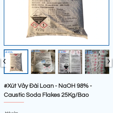
‹
›
#Xút Vảy Đài Loan - NaOH 98% -
Caustic Soda Flakes 25Kg/Bao