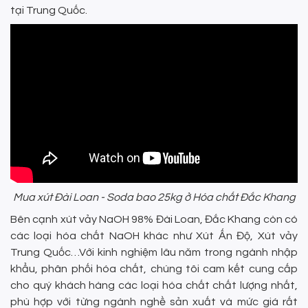
tại Trung Quốc.
Mua xút Đài Loan - Soda bao 25kg ở Hóa chất Đắc Khang
Bên cạnh xút vảy NaOH 98% Đài Loan, Đắc Khang còn có
các loại hóa chất NaOH khác như Xút Ấn Độ, Xút vảy
Trung Quốc…Với kinh nghiệm lâu năm trong ngành nhập
khẩu, phân phối hóa chất, chúng tôi cam kết cung cấp
cho quý khách hàng các loại hóa chất chất lượng nhất,
phù hợp với từng ngành nghề sản xuất và mức giá rất