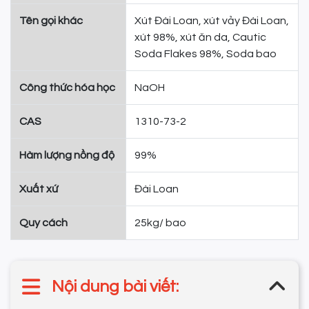
Tên gọi khác
Xút Đài Loan, xút vảy Đài Loan,
xút 98%, xút ăn da, Cautic
Soda Flakes 98%, Soda bao
Công thức hóa học
NaOH
CAS
1310-73-2
Hàm lượng nồng độ
99%
Xuất xứ
Đài Loan
Quy cách
25kg/ bao
Nội dung bài viết: