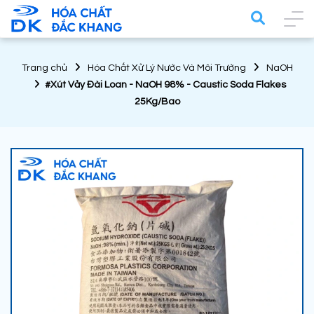
Trang chủ
Hóa Chất Xử Lý Nước Và Môi Trường
NaOH
#Xút Vảy Đài Loan - NaOH 98% - Caustic Soda Flakes
25Kg/Bao