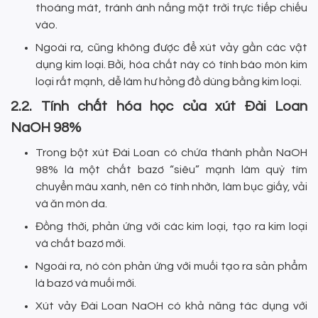
thoáng mát, tránh ánh nắng mặt trời trực tiếp chiếu
vào.
Ngoài ra, cũng không được để xút vảy gần các vật
dụng kim loại. Bởi, hóa chất này có tính bào mòn kim
loại rất mạnh, dễ làm hư hỏng đồ dùng bằng kim loại.
2.2. Tính chất hóa học của xút Đài Loan
NaOH 98%
Trong bột xút Đài Loan có chứa thành phần NaOH
98% là một chất bazơ “siêu” mạnh làm quỳ tím
chuyển màu xanh, nên có tính nhờn, làm bục giấy, vải
và ăn mòn da.
Đồng thời, phản ứng với các kim loại, tạo ra kim loại
và chất bazơ mới.
Ngoài ra, nó còn phản ứng với muối tạo ra sản phẩm
là bazơ và muối mới.
Xút vảy Đài Loan NaOH có khả năng tác dụng với