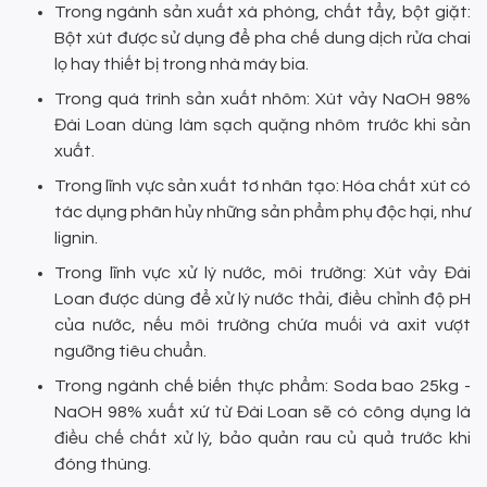
Trong ngành sản xuất xà phòng, chất tẩy, bột giặt:
Bột xút được sử dụng để pha chế dung dịch rửa chai
lọ hay thiết bị trong nhà máy bia.
Trong quá trình sản xuất nhôm: Xút vảy NaOH 98%
Đài Loan dùng làm sạch quặng nhôm trước khi sản
xuất.
Trong lĩnh vực sản xuất tơ nhân tạo: Hóa chất xút có
tác dụng phân hủy những sản phẩm phụ độc hại, như
lignin.
Trong lĩnh vực xử lý nước, môi trường: Xút vảy Đài
Loan được dùng để xử lý nước thải, điều chỉnh độ pH
của nước, nếu môi trường chứa muối và axit vượt
ngưỡng tiêu chuẩn.
Trong ngành chế biến thực phẩm: Soda bao 25kg -
NaOH 98% xuất xứ từ Đài Loan sẽ có công dụng là
điều chế chất xử lý, bảo quản rau củ quả trước khi
đóng thùng.