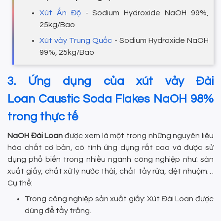
Xút Ấn Độ
- Sodium Hydroxide NaOH 99%,
25kg/Bao
Xút vảy Trung Quốc
- Sodium Hydroxide NaOH
99%, 25kg/Bao
3. Ứng dụng của xút vảy Đài
Loan Caustic Soda Flakes NaOH 98%
trong thực tế
NaOH Đài Loan
được xem là một trong những nguyên liệu
hóa chất cơ bản, có tính ứng dụng rất cao và được sử
dụng phổ biến trong nhiều ngành công nghiệp như: sản
xuất giấy, chất xử lý nước thải, chất tẩy rửa, dệt nhuộm…
Cụ thể:
Trong công nghiệp sản xuất giấy: Xút Đài Loan được
dùng để tẩy trắng.