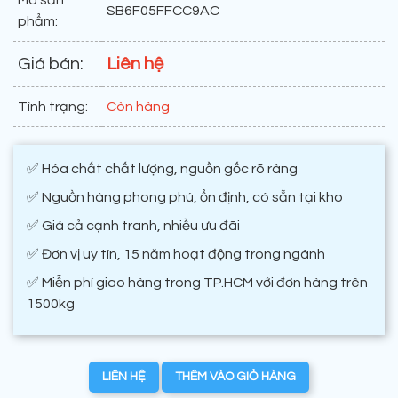
Mã sản
SB6F05FFCC9AC
phẩm:
Giá bán:
Liên hệ
Tình trạng:
Còn hàng
✅ Hóa chất chất lượng, nguồn gốc rõ ràng
✅ Nguồn hàng phong phú, ổn định, có sẵn tại kho
✅ Giá cả cạnh tranh, nhiều ưu đãi
✅ Đơn vị uy tín, 15 năm hoạt động trong ngành
✅ Miễn phí giao hàng trong TP.HCM với đơn hàng trên
1500kg
LIÊN HỆ
THÊM VÀO GIỎ HÀNG