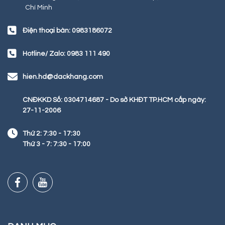
Chí Minh
Điện thoại bàn: 0983186072
Hotline/ Zalo: 0983 111 490
hien.hd@dackhang.com
CNĐKKD Số: 0304714687 - Do sở KHĐT TP.HCM cấp ngày:
27-11-2006
Thứ 2: 7:30 - 17:30
Thứ 3 - 7: 7:30 - 17:00