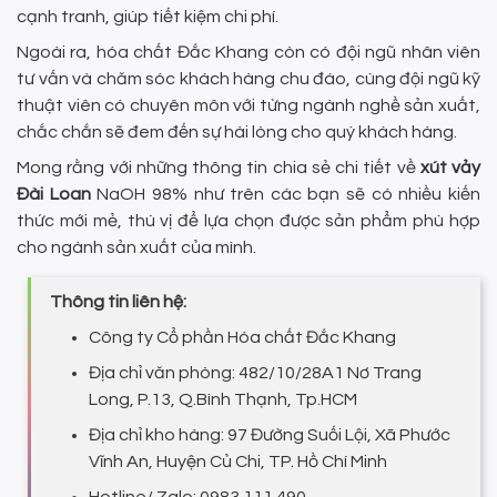
cạnh tranh, giúp tiết kiệm chi phí.
Ngoài ra, hóa chất Đắc Khang còn có đội ngũ nhân viên
tư vấn và chăm sóc khách hàng chu đáo, cùng đội ngũ kỹ
thuật viên có chuyên môn với từng ngành nghề sản xuất,
chắc chắn sẽ đem đến sự hài lòng cho quý khách hàng.
Mong rằng với những thông tin chia sẻ chi tiết về
xút vảy
Đài Loan
NaOH 98% như trên các bạn sẽ có nhiều kiến
thức mới mẻ, thú vị để lựa chọn được sản phẩm phù hợp
cho ngành sản xuất của mình.
Thông tin liên hệ:
Công ty Cổ phần Hóa chất Đắc Khang
Địa chỉ văn phòng: 482/10/28A1 Nơ Trang
Long, P.13, Q.Bình Thạnh, Tp.HCM
Địa chỉ kho hàng: 97 Đường Suối Lội, Xã Phước
Vĩnh An, Huyện Củ Chi, TP. Hồ Chí Minh
Hotline/ Zalo: 0983 111 490