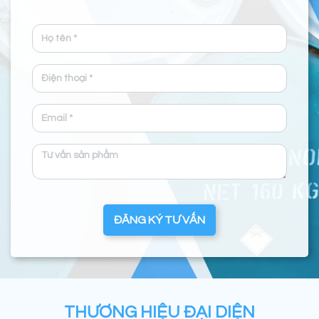
ĐĂNG KÝ TƯ VẤN
THƯƠNG HIỆU ĐẠI DIỆN