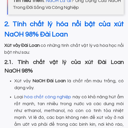
Tìm hiểu thêm:
NaOH Là Gì
? Ứng Dụng Của NaOH
Trong Đời Sống Và Công Nghiệp
2. Tính chất lý hóa nổi bật của xút
NaOH 98% Đài Loan
Xút vảy Đài Loan
có những tính chất vật lý và hóa học nổi
bật như sau:
2.1. Tính chất vật lý của xút Đài Loan
NaOH 98%
Xút vảy
NaOH Đài Loan
là chất rắn màu trắng, có
dạng vảy.
Loại
hóa chất công nghiệp
này có khả năng hút ẩm
rất mạnh, tan nhiều trong nước và các dung môi
như ethanol, methanol, nó còn có tính tỏa nhiệt
mạnh. Vì lẽ đó, các bạn không nên để xút vảy ở nơi
ẩm ướt và phải để trong các bình kín, nơi khô ráo,