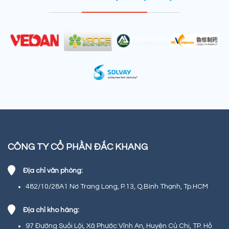
CÔNG TY CỔ PHẦN ĐẮC KHANG
Địa chỉ văn phòng:
482/10/28A1 Nơ Trang Long, P.13, Q.Bình Thạnh, Tp.HCM
Địa chỉ kho hàng:
97 Đường Suối Lội, Xã Phước Vĩnh An, Huyện Củ Chi, TP. Hồ