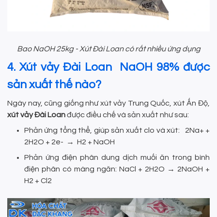
Bao NaOH 25kg - Xút Đài Loan có rất nhiều ứng dụng
4. Xút vảy Đài Loan NaOH 98% được
sản xuất thế nào?
Ngày nay, cũng giống như xút vảy Trung Quốc, xút Ấn Độ,
xút vảy Đài Loan
được điều chế và sản xuất như sau:
Phản ứng tổng thể, giúp sản xuất clo và xút: 2Na+ +
2H2O + 2e- → H2 + NaOH
Phản ứng điện phân dung dịch muối ăn trong bình
điện phân có màng ngăn: NaCl + 2H2O → 2NaOH +
H2 + Cl2