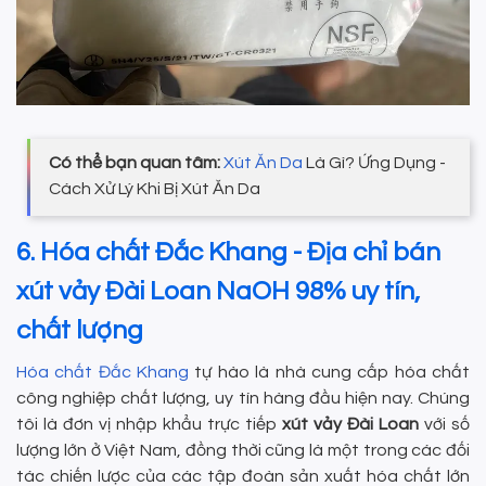
Có thể bạn quan tâm:
Xút Ăn Da
Là Gì? Ứng Dụng -
Cách Xử Lý Khi Bị Xút Ăn Da
6. Hóa chất Đắc Khang - Địa chỉ bán
xút vảy Đài Loan NaOH 98% uy tín,
chất lượng
Hóa chất Đắc Khang
tự hào là nhà cung cấp hóa chất
công nghiệp chất lượng, uy tín hàng đầu hiện nay. Chúng
tôi là đơn vị nhập khẩu trực tiếp
xút vảy Đài Loan
với số
lượng lớn ở Việt Nam, đồng thời cũng là một trong các đối
tác chiến lược của các tập đoàn sản xuất hóa chất lớn