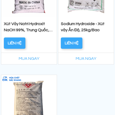
Xút Vảy Natri Hydroxit
Sodium Hydroxide - Xút
NaOH 99%, Trung Quốc,
vảy Ấn Độ, 25kg/Bao
25kg/Bao
LIÊN HỆ
LIÊN HỆ
MUA NGAY
MUA NGAY