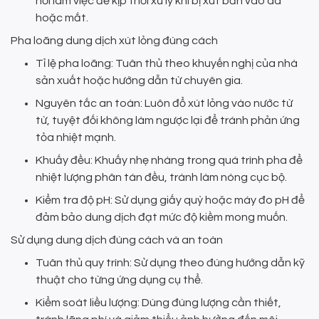
nơi làm việc để kịp thời xử lý khi bị xút bắn vào da
hoặc mắt.
Pha loãng dung dịch xút lỏng đúng cách
Tỉ lệ pha loãng: Tuân thủ theo khuyến nghị của nhà
sản xuất hoặc hướng dẫn từ chuyên gia.
Nguyên tắc an toàn: Luôn đổ xút lỏng vào nước từ
từ, tuyệt đối không làm ngược lại để tránh phản ứng
tỏa nhiệt mạnh.
Khuấy đều: Khuấy nhẹ nhàng trong quá trình pha để
nhiệt lượng phân tán đều, tránh làm nóng cục bộ.
Kiểm tra độ pH: Sử dụng giấy quỳ hoặc máy đo pH để
đảm bảo dung dịch đạt mức độ kiềm mong muốn.
Sử dụng dung dịch đúng cách và an toàn
Tuân thủ quy trình: Sử dụng theo đúng hướng dẫn kỹ
thuật cho từng ứng dụng cụ thể.
Kiểm soát liều lượng: Dùng đúng lượng cần thiết,