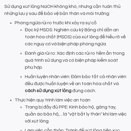
Sử dụng xút lỏng NaOH không khó, nhưng cần tuân thủ
những lưu ý sau để bảo vệ bản thân và môi trường:
Phòng ngừa rủi ro trước khi xảy ra sự cố
Đọc kỹ MSDS: Nghiên cứu kỹ Bảng chỉ dẫn an
toàn hóa chất (MSDS) của xút lỏng để hiểu rõ về
các nguy cơ và biện pháp phòng ngừa.
Đánh giá rủi ro: Xác định các rủi ro tiềm ẩn trong
quá trình sử dụng và có biện pháp kiểm soát
phù hợp.
Huấn luyện nhân viên: Đảm bảo tất cả nhân viên
đều được huấn luyện về an toàn hóa chất và
cách sử dụng xút lỏng
đúng cách.
Thực hiện quy trình làm việc an toàn
Trang bị đầy đủ PPE: Kính bảo hộ, găng tay,
quần áo bảo hộ,... là "vật bất ly thân" khi làm việc
với xút lỏng.
Làm việc cẩn thận: Tránh để xút lỏng tiếp xúc