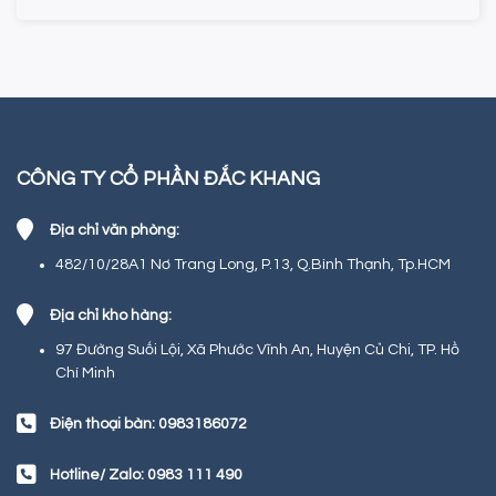
CÔNG TY CỔ PHẦN ĐẮC KHANG
Địa chỉ văn phòng:
482/10/28A1 Nơ Trang Long, P.13, Q.Bình Thạnh, Tp.HCM
Địa chỉ kho hàng:
97 Đường Suối Lội, Xã Phước Vĩnh An, Huyện Củ Chi, TP. Hồ
Chí Minh
Điện thoại bàn: 0983186072
Hotline/ Zalo: 0983 111 490