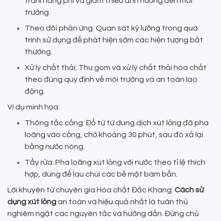
tránh lãng phí và giảm thiểu ảnh hưởng đến môi
trường.
Theo dõi phản ứng: Quan sát kỹ lưỡng trong quá
trình sử dụng để phát hiện sớm các hiện tượng bất
thường.
Xử lý chất thải: Thu gom và xử lý chất thải hóa chất
theo đúng quy định về môi trường và an toàn lao
động.
Ví dụ minh họa:
Thông tắc cống: Đổ từ từ dung dịch xút lỏng đã pha
loãng vào cống, chờ khoảng 30 phút, sau đó xả lại
bằng nước nóng.
Tẩy rửa: Pha loãng xút lỏng với nước theo tỉ lệ thích
hợp, dùng để lau chùi các bề mặt bám bẩn.
Lời khuyên từ chuyên gia Hóa chất Đắc Khang:
Cách sử
dụng xút lỏng
an toàn và hiệu quả nhất là tuân thủ
nghiêm ngặt các nguyên tắc và hướng dẫn. Đừng chủ