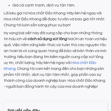
Giá cả cạnh tranh, dịch vụ tận tâm.
Lời kêu gọi từ Hóa chất Đắc Khang: Hãy liên hệ ngay với
Hóa chất Đắc Khang để được tư vấn và báo giá tốt nhất.
Chúng tôi luôn sẵn sàng phục vụ bạn!
Hy vọng bài viết này đã cung cấp cho bạn những thông
tin hữu ích về
cách sử dụng xút lỏng
NaOH an toàn và hiệu
quả. Việc nắm vững kiến thức và tuân thủ các nguyên tắc
an toàn là vô cùng quan trọng để bảo vệ bản thân và môi
trường. Nếu bạn đang tìm kiếm nguồn cung cấp xút lỏng
uy tín, chất lượng, hãy liên hệ ngay với
Hóa chất Đắc
Khang
. Chúng tôi cam kết mang đến cho bạn những sản
phẩm tốt nhất, dịch vụ tận tâm nhất, góp phần vào sự
thành công của doanh nghiệp bạn. Hóa chất Đắc Khang
- người bạn đồng hành tin cậy của mọi doanh nghiệp!
Bài viết gần đây