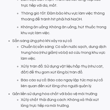
trực tiếp với da, mắt.
Thông gió tốt: Đảm bảo khu vực làm việc thông
thoáng để tránh hít phải hơi NaOH.
Không ăn uống: Không ăn uống, hút thuốc trong
khu vực làm việc.
Sẵn sàng ứng phó khi xảy ra sự cố
Chuẩn bị sẵn sàng: Có sẵn nước sạch, dung dịch
trung hòa (như giấm) và bộ sơ cứu trong khu vực
làm việc.
Xử lý tràn đổ: Sử dụng vật liệu hấp thụ (như cát,
đất) để thu gom xút lỏng bị tràn đổ.
Báo cáo sự cố: Báo cáo ngay lập tức mọi sự cố
liên quan đến xút lỏng cho người quản lý.
Gắn liền sử dụng hóa chất với bảo vệ môi trường
Xử lý chất thải đúng cách: Không xả thải xút
lỏng trực tiếp ra môi trường.