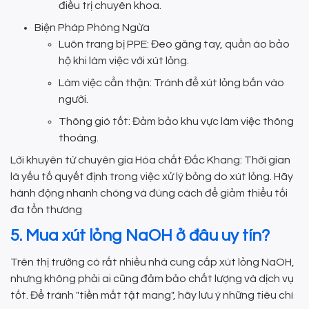
điều trị chuyên khoa.
Biện Pháp Phòng Ngừa
Luôn trang bị PPE: Đeo găng tay, quần áo bảo
hộ khi làm việc với xút lỏng.
Làm việc cẩn thận: Tránh để xút lỏng bắn vào
người.
Thông gió tốt: Đảm bảo khu vực làm việc thông
thoáng.
Lời khuyên từ chuyên gia Hóa chất Đắc Khang: Thời gian
là yếu tố quyết định trong việc xử lý bỏng do xút lỏng. Hãy
hành động nhanh chóng và đúng cách để giảm thiểu tối
đa tổn thương
5. Mua xút lỏng NaOH ở đâu uy tín?
Trên thị trường có rất nhiều nhà cung cấp xút lỏng NaOH,
nhưng không phải ai cũng đảm bảo chất lượng và dịch vụ
tốt. Để tránh "tiền mất tật mang", hãy lưu ý những tiêu chí