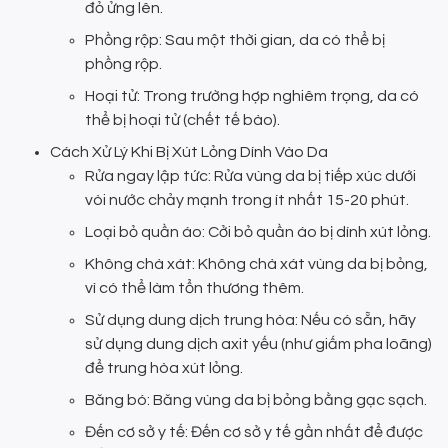
đỏ ửng lên.
Phồng rộp: Sau một thời gian, da có thể bị
phồng rộp.
Hoại tử: Trong trường hợp nghiêm trọng, da có
thể bị hoại tử (chết tế bào).
Cách Xử Lý Khi Bị Xút Lỏng Dính Vào Da
Rửa ngay lập tức: Rửa vùng da bị tiếp xúc dưới
vòi nước chảy mạnh trong ít nhất 15-20 phút.
Loại bỏ quần áo: Cởi bỏ quần áo bị dính xút lỏng.
Không chà xát: Không chà xát vùng da bị bỏng,
vì có thể làm tổn thương thêm.
Sử dụng dung dịch trung hòa: Nếu có sẵn, hãy
sử dụng dung dịch axit yếu (như giấm pha loãng)
để trung hòa xút lỏng.
Băng bó: Băng vùng da bị bỏng bằng gạc sạch.
Đến cơ sở y tế: Đến cơ sở y tế gần nhất để được