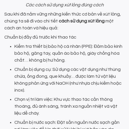
Các cách sử dụng xút lỏng đúng cách
Sau khi đã nắm vững những kiến thức cơ bản về xút lỏng,
chúng ta sẽ đi vào chi tiết
cách sử dụng xút lỏng
một
cách an toàn và hiệu quả:
Chuẩn bị đầy đủ trước khi thao tác
Kiểm tra thiết bị bảo hộ cá nhân (PPE): Đảm bảo kính
bảo hộ, găng tay, quần áo bảo hộ, giày chống hóa
chất… không bị hư hỏng.
Chuẩn bị dụng cụ: Sử dụng các vật dụng như thùng
chứa, ống đong, que khuấy… được làm từ vật liệu
không phản ứng với NaOH (như nhựa chịu kiềm hoặc
inox).
Chọn vị trí làm việc: Khu vực thao tác cần thông
thoáng, đủ ánh sáng, tránh xa nguồn nhiệt và vật
liệu dễ cháy.
Chuẩn bị nước sạch: Đặt sẵn nguồn nước sạch gần