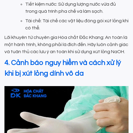
Tiết kiệm nước: Sử dụng lượng nước vừa đủ
trong quá trình pha chế và làm sạch.
Tái chế: Tái chế các vật liệu đóng gói xút lỏng khi
có thể.
Lời khuyên từ chuyên gia Hóa chất Đắc Khang: An toàn là
một hành trình, không phải là đích đến. Hãy luôn cảnh giác
và tuân thủ các lưu ý an toàn khi sử dụng xút lỏng NaOH.
4. Cảnh báo nguy hiểm và cách xử lý
khi bị xút lỏng dính vô da