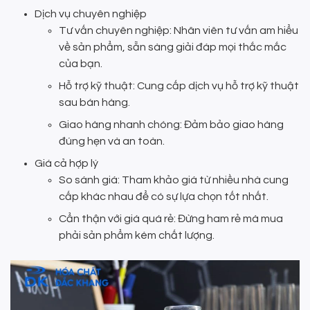
Dịch vụ chuyên nghiệp
Tư vấn chuyên nghiệp: Nhân viên tư vấn am hiểu
về sản phẩm, sẵn sàng giải đáp mọi thắc mắc
của bạn.
Hỗ trợ kỹ thuật: Cung cấp dịch vụ hỗ trợ kỹ thuật
sau bán hàng.
Giao hàng nhanh chóng: Đảm bảo giao hàng
đúng hẹn và an toàn.
Giá cả hợp lý
So sánh giá: Tham khảo giá từ nhiều nhà cung
cấp khác nhau để có sự lựa chọn tốt nhất.
Cẩn thận với giá quá rẻ: Đừng ham rẻ mà mua
phải sản phẩm kém chất lượng.