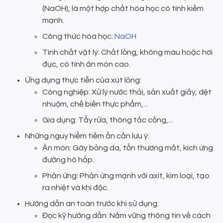
(NaOH), là một hợp chất hóa học có tính kiềm
mạnh.
Công thức hóa học:
NaOH
Tính chất vật lý: Chất lỏng, không màu hoặc hơi
đục, có tính ăn mòn cao.
Ứng dụng thực tiễn của xút lỏng:
Công nghiệp: Xử lý nước thải, sản xuất giấy, dệt
nhuộm, chế biến thực phẩm,...
Gia dụng: Tẩy rửa, thông tắc cống,...
Những nguy hiểm tiềm ẩn cần lưu ý:
Ăn mòn: Gây bỏng da, tổn thương mắt, kích ứng
đường hô hấp.
Phản ứng: Phản ứng mạnh với axit, kim loại, tạo
ra nhiệt và khí độc.
Hướng dẫn an toàn trước khi sử dụng:
Đọc kỹ hướng dẫn: Nắm vững thông tin về cách