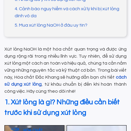
4. Cảnh báo nguy hiểm và cách xử lý khi bị xút lỏng
dính vô da
5. Mua xút lỏng NaOH ở đâu uy tín?
Xút lỏng NaOH là một hóa chất quan trọng và được ứng
dụng rộng rãi trong nhiều lĩnh vực. Tuy nhiên, để sử dụng
xút lỏng một cách an toàn và hiệu quả, chúng ta cần nắm
vững những nguyên tắc và kỹ thuật cơ bản. Trong bài viết
này, Hóa chất Đắc Khang sẽ hướng dẫn bạn chi tiết
cách
sử dụng xút lỏng
, từ khâu chuẩn bị đến khi hoàn thành
công việc. Hãy cùng theo dõi nhé!
1. Xút lỏng là gì? Những điều cần biết
trước khi sử dụng xút lỏng