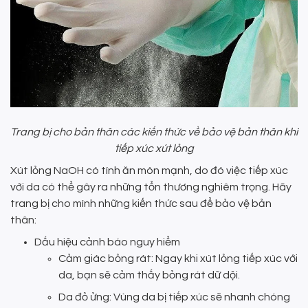
Trang bị cho bản thân các kiến thức về bảo vệ bản thân khi
tiếp xúc xút lỏng
Xút lỏng NaOH có tính ăn mòn mạnh, do đó việc tiếp xúc
với da có thể gây ra những tổn thương nghiêm trọng. Hãy
trang bị cho mình những kiến thức sau để bảo vệ bản
thân:
Dấu hiệu cảnh báo nguy hiểm
Cảm giác bỏng rát: Ngay khi xút lỏng tiếp xúc với
da, bạn sẽ cảm thấy bỏng rát dữ dội.
Da đỏ ửng: Vùng da bị tiếp xúc sẽ nhanh chóng