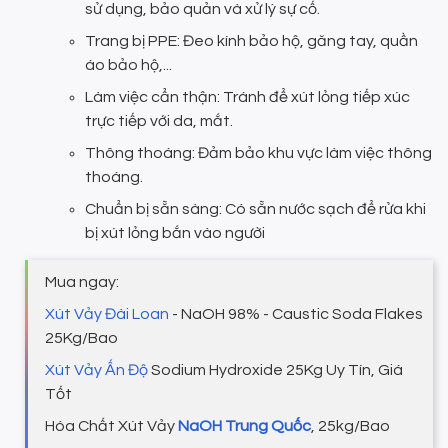
sử dụng, bảo quản và xử lý sự cố.
Trang bị PPE: Đeo kính bảo hộ, găng tay, quần
áo bảo hộ,...
Làm việc cẩn thận: Tránh để xút lỏng tiếp xúc
trực tiếp với da, mắt.
Thông thoáng: Đảm bảo khu vực làm việc thông
thoáng.
Chuẩn bị sẵn sàng: Có sẵn nước sạch để rửa khi
bị xút lỏng bắn vào người
Mua ngay:
Xút Vảy Đài Loan
- NaOH 98% - Caustic Soda Flakes
25Kg/Bao
Xút Vảy Ấn Độ
Sodium Hydroxide 25Kg Uy Tín, Giá
Tốt
Hóa Chất Xút Vảy
NaOH Trung Quốc
, 25kg/Bao