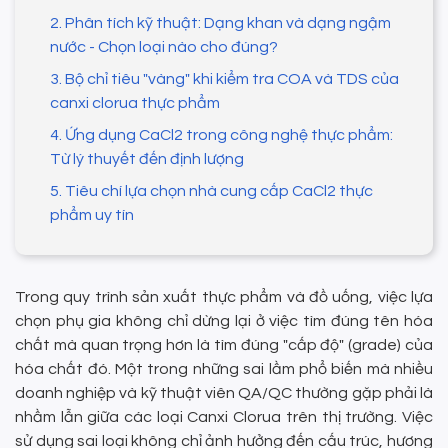
2. Phân tích kỹ thuật: Dạng khan và dạng ngậm
nước - Chọn loại nào cho đúng?
3. Bộ chỉ tiêu "vàng" khi kiểm tra COA và TDS của
canxi clorua thực phẩm
4. Ứng dụng CaCl2 trong công nghệ thực phẩm:
Từ lý thuyết đến định lượng
5. Tiêu chí lựa chọn nhà cung cấp CaCl2 thực
phẩm uy tín
Trong quy trình sản xuất thực phẩm và đồ uống, việc lựa
chọn phụ gia không chỉ dừng lại ở việc tìm đúng tên hóa
chất mà quan trọng hơn là tìm đúng "cấp độ" (grade) của
hóa chất đó. Một trong những sai lầm phổ biến mà nhiều
doanh nghiệp và kỹ thuật viên QA/QC thường gặp phải là
nhầm lẫn giữa các loại Canxi Clorua trên thị trường. Việc
sử dụng sai loại không chỉ ảnh hưởng đến cấu trúc, hương