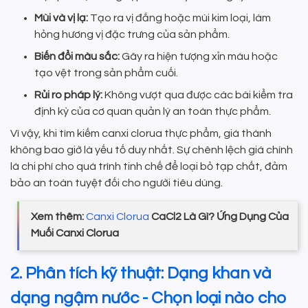
Mùi và vị lạ:
Tạo ra vị đắng hoặc mùi kim loại, làm
hỏng hương vị đặc trưng của sản phẩm.
Biến đổi màu sắc:
Gây ra hiện tượng xỉn màu hoặc
tạo vệt trong sản phẩm cuối.
Rủi ro pháp lý:
Không vượt qua được các bài kiểm tra
định kỳ của cơ quan quản lý an toàn thực phẩm.
Vì vậy, khi tìm kiếm canxi clorua thực phẩm, giá thành
không bao giờ là yếu tố duy nhất. Sự chênh lệch giá chính
là chi phí cho quá trình tinh chế để loại bỏ tạp chất, đảm
bảo an toàn tuyệt đối cho người tiêu dùng.
Xem thêm:
Canxi Clorua
CaCl2 Là Gì? Ứng Dụng Của
Muối Canxi Clorua
2. Phân tích kỹ thuật: Dạng khan và
dạng ngậm nước - Chọn loại nào cho