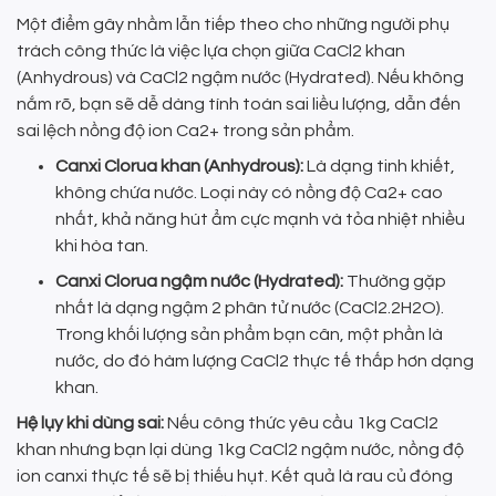
Một điểm gây nhầm lẫn tiếp theo cho những người phụ
trách công thức là việc lựa chọn giữa CaCl2 khan
(Anhydrous) và CaCl2 ngậm nước (Hydrated). Nếu không
nắm rõ, bạn sẽ dễ dàng tính toán sai liều lượng, dẫn đến
sai lệch nồng độ ion Ca2+ trong sản phẩm.
Canxi Clorua khan (Anhydrous):
Là dạng tinh khiết,
không chứa nước. Loại này có nồng độ Ca2+ cao
nhất, khả năng hút ẩm cực mạnh và tỏa nhiệt nhiều
khi hòa tan.
Canxi Clorua ngậm nước (Hydrated):
Thường gặp
nhất là dạng ngậm 2 phân tử nước (CaCl2.2H2O).
Trong khối lượng sản phẩm bạn cân, một phần là
nước, do đó hàm lượng CaCl2 thực tế thấp hơn dạng
khan.
Hệ lụy khi dùng sai:
Nếu công thức yêu cầu 1kg CaCl2
khan nhưng bạn lại dùng 1kg CaCl2 ngậm nước, nồng độ
ion canxi thực tế sẽ bị thiếu hụt. Kết quả là rau củ đóng