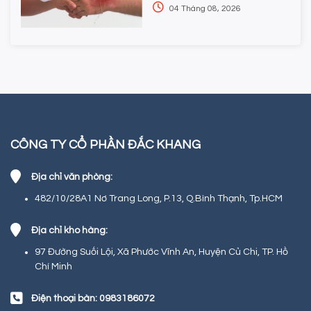
04 Tháng 08, 2026
CÔNG TY CỔ PHẦN ĐẮC KHANG
Địa chỉ văn phòng:
482/10/28A1 Nơ Trang Long, P.13, Q.Bình Thạnh, Tp.HCM
Địa chỉ kho hàng:
97 Đường Suối Lội, Xã Phước Vĩnh An, Huyện Củ Chi, TP. Hồ
Chí Minh
Điện thoại bàn: 0983186072