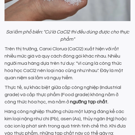
Sai lầm phổ biến: "Cứ là CaCl2 thì đều dùng được cho thực
phẩm"
Trên thị trường, Canxi Clorua (CaCl2) xuất hiện với rất
nhiều mức giá và quy cách đóng gói khác nhau. Nhiều
người mua hàng dựa trên tư duy: "Vì cùng là công thức
hóa học CaCl2 nên loại nào cũng như nhau". Đây là một
quan niệm sai lầm và nguy hiểm.
Thực tế, sự khác biệt giữa cấp công nghiệp (Industrial
grade) và cấp thực phẩm (Food grade) không nằm ở
công thức hóa học, mà nằm ở
ngưỡng tạp chất.
Hàng công nghiệp thường chứa một lượng đáng kể các
kim loại nặng như chì (Pb), asen (As), thủy ngân (Hg) hoặc
các ion lạ phát sinh trong quá trình tinh chế thô. Khi đưa
vào thực phẩm, những tạp chất này có thể gây ra: