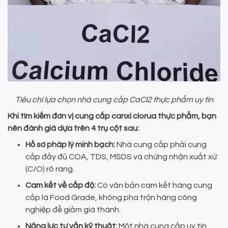
Tiêu chí lựa chọn nhà cung cấp CaCl2 thực phẩm uy tín
Khi tìm kiếm đơn vị cung cấp canxi clorua thực phẩm, bạn
nên đánh giá dựa trên 4 trụ cột sau:
Hồ sơ pháp lý minh bạch:
Nhà cung cấp phải cung
cấp đầy đủ COA, TDS, MSDS và chứng nhận xuất xứ
(C/O) rõ ràng.
Cam kết về cấp độ:
Có văn bản cam kết hàng cung
cấp là Food Grade, không pha trộn hàng công
nghiệp để giảm giá thành.
Năng lực tư vấn kỹ thuật:
Một nhà cung cấp uy tín