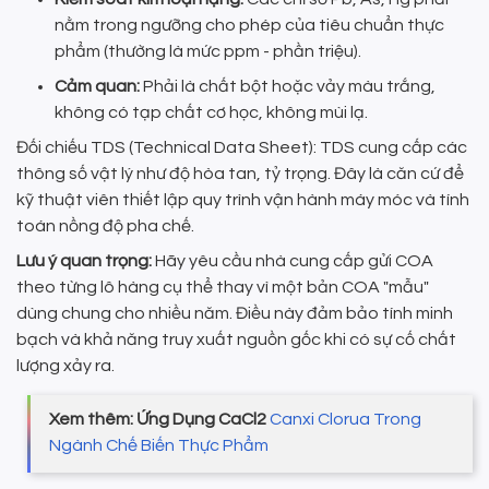
nằm trong ngưỡng cho phép của tiêu chuẩn thực
phẩm (thường là mức ppm - phần triệu).
Cảm quan:
Phải là chất bột hoặc vảy màu trắng,
không có tạp chất cơ học, không mùi lạ.
Đối chiếu TDS (Technical Data Sheet): TDS cung cấp các
thông số vật lý như độ hòa tan, tỷ trọng. Đây là căn cứ để
kỹ thuật viên thiết lập quy trình vận hành máy móc và tính
toán nồng độ pha chế.
Lưu ý quan trọng:
Hãy yêu cầu nhà cung cấp gửi COA
theo từng lô hàng cụ thể thay vì một bản COA "mẫu"
dùng chung cho nhiều năm. Điều này đảm bảo tính minh
bạch và khả năng truy xuất nguồn gốc khi có sự cố chất
lượng xảy ra.
Xem thêm: Ứng Dụng CaCl2
Canxi Clorua Trong
Ngành Chế Biến Thực Phẩm