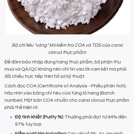
Bộ chỉ tiêu "vàng" khi kiểm tra COA và TDS của canxi
clorua thực phẩm
Để đảm bảo nhập đúng hàng thực phẩm, bộ phận thu
mua và QA/QC không nên chỉ tin vào lời cam kết mà phải
đối chiếu trực tiếp trên hồ sơ kỹ thuật.
Cách đọc COA (Certificate of Analysis - Phiếu phân tích):
Hãy nhìn vào bảng chỉ tiêu của từng lô hàng (Batch
number). Một bản COA chuẩn cho canxi clorua thực phẩm
phải thể hiện rõ:
Độ tinh khiết (Purity %):
Thường phải đạt từ 94% đến
97% tùy loại.
Kiểm soát kim loại nặng:
Các chỉ số Pb, As, Hg phải