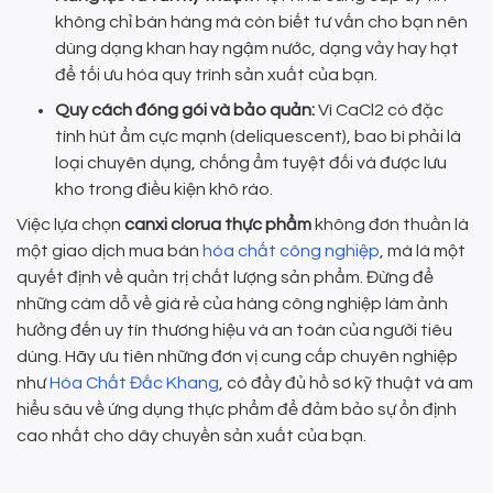
không chỉ bán hàng mà còn biết tư vấn cho bạn nên
dùng dạng khan hay ngậm nước, dạng vảy hay hạt
để tối ưu hóa quy trình sản xuất của bạn.
Quy cách đóng gói và bảo quản:
Vì CaCl2 có đặc
tính hút ẩm cực mạnh (deliquescent), bao bì phải là
loại chuyên dụng, chống ẩm tuyệt đối và được lưu
kho trong điều kiện khô ráo.
Việc lựa chọn
canxi clorua thực phẩm
không đơn thuần là
một giao dịch mua bán
hóa chất công nghiệp
, mà là một
quyết định về quản trị chất lượng sản phẩm. Đừng để
những cám dỗ về giá rẻ của hàng công nghiệp làm ảnh
hưởng đến uy tín thương hiệu và an toàn của người tiêu
dùng. Hãy ưu tiên những đơn vị cung cấp chuyên nghiệp
như
Hóa Chất Đắc Khang
, có đầy đủ hồ sơ kỹ thuật và am
hiểu sâu về ứng dụng thực phẩm để đảm bảo sự ổn định
cao nhất cho dây chuyền sản xuất của bạn.