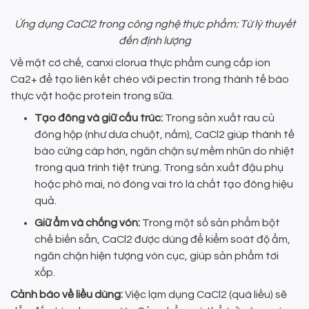
Ứng dụng CaCl2 trong công nghệ thực phẩm: Từ lý thuyết
đến định lượng
Về mặt cơ chế, canxi clorua thực phẩm cung cấp ion
Ca2+ để tạo liên kết chéo với pectin trong thành tế bào
thực vật hoặc protein trong sữa.
Tạo đông và giữ cấu trúc:
Trong sản xuất rau củ
đóng hộp (như dưa chuột, nấm), CaCl2 giúp thành tế
bào cứng cáp hơn, ngăn chặn sự mềm nhũn do nhiệt
trong quá trình tiệt trùng. Trong sản xuất đậu phụ
hoặc phô mai, nó đóng vai trò là chất tạo đông hiệu
quả.
Giữ ẩm và chống vón:
Trong một số sản phẩm bột
chế biến sẵn, CaCl2 được dùng để kiểm soát độ ẩm,
ngăn chặn hiện tượng vón cục, giúp sản phẩm tơi
xốp.
Cảnh báo về liều dùng:
Việc lạm dụng CaCl2 (quá liều) sẽ