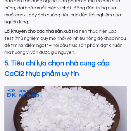
dẫn đến tác dụng ngược. Sản phẩm có thể trở nên quá
cứng, dai hoặc xuất hiện vị chát, đắng đặc trưng của
muối canxi, gây ảnh hưởng tiêu cực đến trải nghiệm của
người dùng.
Lời khuyên cho các nhà sản xuất
là nên thực hiện Lab
test (thử nghiệm quy mô nhỏ) với nhiều nồng độ khác nhau
để tìm ra "điểm ngọt" – nơi cấu trúc sản phẩm đạt chuẩn
mà hương vị vẫn được giữ nguyên.
5. Tiêu chí lựa chọn nhà cung cấp
CaCl2 thực phẩm uy tín