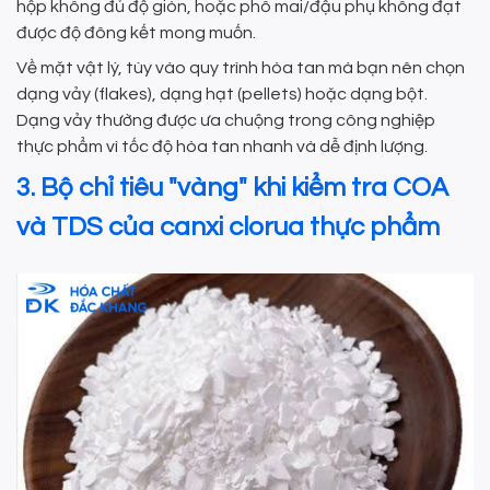
hộp không đủ độ giòn, hoặc phô mai/đậu phụ không đạt
được độ đông kết mong muốn.
Về mặt vật lý, tùy vào quy trình hòa tan mà bạn nên chọn
dạng vảy (flakes), dạng hạt (pellets) hoặc dạng bột.
Dạng vảy thường được ưa chuộng trong công nghiệp
thực phẩm vì tốc độ hòa tan nhanh và dễ định lượng.
3. Bộ chỉ tiêu "vàng" khi kiểm tra COA
và TDS của canxi clorua thực phẩm