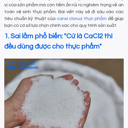
vị của sản phẩm mà còn tiềm ẩn rủi ro nghiêm trọng về an
toàn vệ sinh thực phẩm. Bài viết này sẽ đi sâu vào các
tiêu chuẩn kỹ thuật của
canxi clorua thực phẩm
để giúp
bạn có cơ sở lựa chọn chính xác cho quy trình sản xuất.
1. Sai lầm phổ biến: "Cứ là CaCl2 thì
đều dùng được cho thực phẩm"