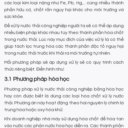
các loại kim loại nặng như Fe, Pb, Hg,... cùng nhiều thành
phần hữu cơ, chất rắn nguy hại khác cho môi trường và
sức khỏe.
Để xử lý nước thải công nghiệp người ta sẽ có thể áp dụng
nhiều biện pháp khác nhau tùy theo thành phần hóa chất
trong nước thải. Lúc này mục đích của việc xử lý là có thể
giúp tách lọc trung hòa các thành phần độc tố nguy hại
trong nước thải trước khi thải ra môi trường tự nhiên.
Mỗi phương pháp sẽ áp dụng xử lý sẽ có quy trình cách
thức riêng biệt. Điển hình như:
3.1 Phương pháp hóa học
Phương pháp xử lý nước thải công nghiệp bằng hóa học
hay còn được biết là dùng các loại hóa chất xử lý nước
thải. Phương án này hoạt động theo hai nguyên lý chính là
trung hòa hoặc oxy hóa khử.
Khi doanh nghiệp nhà máy sử dụng hóa chất để hòa tan
vào nước các phản nước hóa học diễn ra. Các thành phần