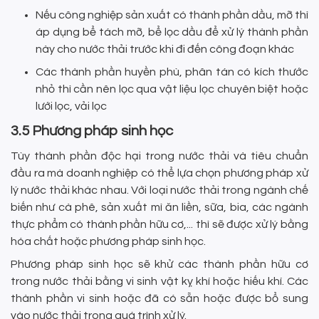
Nếu công nghiệp sản xuất có thành phần dầu, mỡ thì
áp dụng bể tách mỡ, bể lọc dầu để xử lý thành phần
này cho nước thải trước khi đi đến công đoạn khác
Các thành phần huyền phù, phân tán có kích thước
nhỏ thì cần nên lọc qua vật liệu lọc chuyên biệt hoặc
lưới lọc, vải lọc
3.5 Phương pháp sinh học
Tùy thành phần độc hại trong nước thải và tiêu chuẩn
đầu ra mà doanh nghiệp có thể lựa chọn phương pháp xử
lý nước thải khác nhau. Với loại nước thải trong ngành chế
biến như cà phê, sản xuất mì ăn liền, sữa, bia, các ngành
thực phẩm có thành phần hữu cơ,... thì sẽ được xử lý bằng
hóa chất hoặc phương pháp sinh học.
Phương pháp sinh học sẽ khử các thành phần hữu cơ
trong nước thải bằng vi sinh vật kỵ khí hoặc hiếu khí. Các
thành phần vi sinh hoặc đã có sẵn hoặc được bổ sung
vào nước thải trong quá trình xử lý.