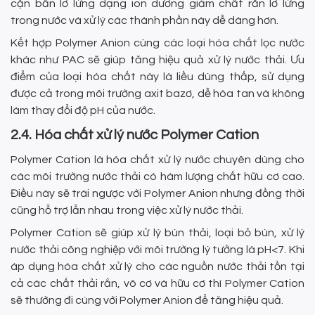
cặn bẩn lơ lửng dạng ion dương giảm chất rắn lơ lửng
trong nước và xử lý các thành phần này dễ dàng hơn.
Kết hợp Polymer Anion cùng các loại hóa chất lọc nước
khác như PAC sẽ giúp tăng hiệu quả xử lý nước thải. Ưu
điểm của loại hóa chất này là liều dùng thấp, sử dụng
được cả trong môi trường axit bazơ, dễ hòa tan và không
làm thay đổi độ pH của nước.
2.4. Hóa chất xử lý nước Polymer Cation
Polymer Cation là hóa chất xử lý nước chuyên dùng cho
các môi trường nước thải có hàm lượng chất hữu cơ cao.
Điều này sẽ trái ngược với Polymer Anion nhưng đồng thời
cũng hỗ trợ lẫn nhau trong việc xử lý nước thải.
Polymer Cation sẽ giúp xử lý bùn thải, loại bỏ bùn, xử lý
nước thải công nghiệp với môi trường lý tưởng là pH<7. Khi
áp dụng hóa chất xử lý cho các nguồn nước thải tồn tại
cả các chất thải rắn, vô cơ và hữu cơ thì Polymer Cation
sẽ thường đi cùng với Polymer Anion để tăng hiệu quả.