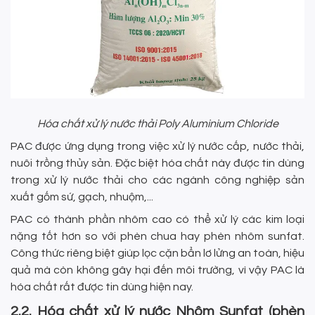
Hóa chất xử lý nước thải Poly Aluminium Chloride
PAC được ứng dụng trong việc xử lý nước cấp, nước thải,
nuôi trồng thủy sản. Đặc biệt hóa chất này được tin dùng
trong xử lý nước thải cho các ngành công nghiệp sản
xuất gốm sứ, gạch, nhuộm,...
PAC có thành phần nhôm cao có thể xử lý các kim loại
nặng tốt hơn so với phèn chua hay phèn nhôm sunfat.
Công thức riêng biệt giúp lọc cặn bẩn lơ lửng an toàn, hiệu
quả mà còn không gây hại đến môi trường, vì vậy PAC là
hóa chất rất được tin dùng hiện nay.
2.2. Hóa chất xử lý nước Nhôm Sunfat (phèn