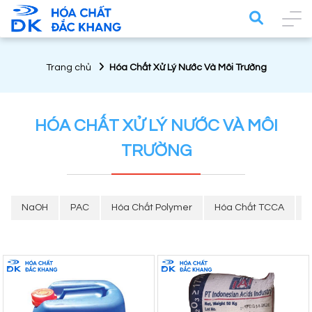
Trang chủ
Hóa Chất Xử Lý Nước Và Môi Trường
HÓA CHẤT XỬ LÝ NƯỚC VÀ MÔI
TRƯỜNG
NaOH
PAC
Hóa Chất Polymer
Hóa Chất TCCA
H