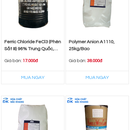
Ferric Chloride FeCl3 (Phèn
Polymer Anion A1110,
Sắt III) 96% Trung Quốc,
25kg/Bao
50kg/Thùng
Giá bán:
Giá bán:
17.000đ
38.000đ
MUA NGAY
MUA NGAY