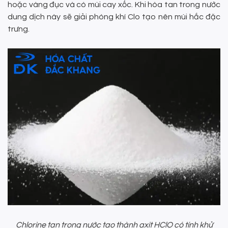
hoặc vàng đục và có mùi cay xốc. Khi hòa tan trong nước
dung dịch này sẽ giải phóng khí Clo tạo nên mùi hắc đặc
trưng.
Chlorine tan trong nước tạo thành axit HClO có tính khử