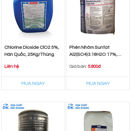
Chlorine Dioxide ClO2 5%,
Phèn Nhôm Sunfat
Hàn Quốc, 25Kg/Thùng
Al2(SO4)3.18H2O 17%,
Indonesia, 25kg/Bao
Giá bán:
Liên hệ
5.800đ
MUA NGAY
MUA NGAY