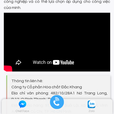
công nghiệp và có thể lựa chọn áp dụng cho công việc
của mình.
Thông tin liên hê:
Công ty Cổ phần Hóa chất Đắc Khang
Địa chỉ văn phòng: 482/10/28A1 Nơ Trang Long,
P.13, Q.Bình Thạnh, Tp.HCM
Địa chỉ kho hàng: 97 Đường Suối Lội, Xã Phước Vĩnh
An, Huyện Củ Chi, TP. Hồ Chí Minh
Chat Face
Zalo