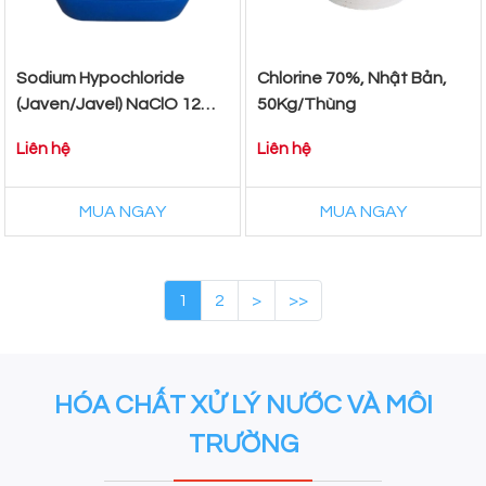
Sodium Hypochloride
Chlorine 70%, Nhật Bản,
(Javen/Javel) NaClO 12%,
50Kg/Thùng
Việt Nam, 25kg/Can
Liên hệ
Liên hệ
MUA NGAY
MUA NGAY
1
2
>
>>
HÓA CHẤT XỬ LÝ NƯỚC VÀ MÔI
TRƯỜNG