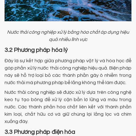
Nước thải công nghiệp xử lý bằng hóa chất áp dụng hiệu
quả nhiều lĩnh vực
3.2 Phương pháp hóa lý
Đây là sự kết hợp giữa phương pháp vật lý và hóa học để
góp phần xử lý nước thải công nghiệp hiệu quả. Biện pháp
này sẽ hỗ trợ loại bỏ các thành phần gây ô nhiễm trong
nước thải mà phương pháp bể lắng không thể làm được.
Nước thải công nghiệp sẽ được xử lý dựa trên công nghệ
keo tụ tạo bông để xử lý cặn bẩn lơ lửng và màu trong
nước. Các thành phần hóa chất liên kết với thành phần
kim loại, chất hữu cơ và giữ chúng lại lắng lọc và chìm
xuống đáy.
3.3 Phương pháp điện hóa