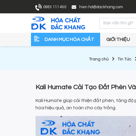
0983 111 490
hien.hd@dackhang.com
DANH MỤC HÓA CHẤT
GIỚI THIỆU
Trang chủ
Tin Tức
Kali Humate Cải Tạo Đất Phèn Và 
Kali Humate giúp cải thiện đất phèn, tăng độ ph
hóa hiệu quả, an toàn cho cây trồng.