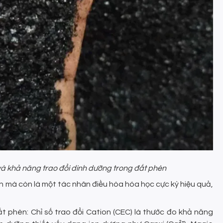
và khả năng trao đổi dinh dưỡng trong đất phèn
èn mà còn là một tác nhân điều hòa hóa học cực kỳ hiệu quả,
t phèn: Chỉ số trao đổi Cation (CEC) là thước đo khả năng