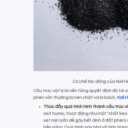
Cơ chế tác động của Kali Hu
Cấu trúc vật lý là nền tảng quyết định độ tơi x
phèn vốn thường bị nén chặt và bí bách,
Kali
Thúc đẩy quá trình hình thành cấu trúc vi
axit humic, hoạt động như một "chất keo 
sét mịn (vốn dễ gây bết dính ở đất phèn) 
bền vững. Quá trình này phá vỡ tình trạn