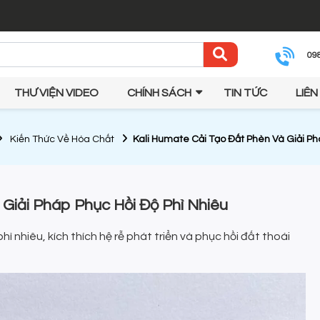
09
THƯ VIỆN VIDEO
CHÍNH SÁCH
TIN TỨC
LIÊN
Kiến Thức Về Hóa Chất
Kali Humate Cải Tạo Đất Phèn Và Giải Ph
Giải Pháp Phục Hồi Độ Phì Nhiêu
ì nhiêu, kích thích hệ rễ phát triển và phục hồi đất thoái