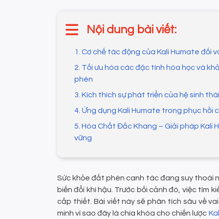
Nội dung bài viết:
1. Cơ chế tác động của Kali Humate đối vớ
2. Tối ưu hóa các đặc tính hóa học và kh
phèn
3. Kích thích sự phát triển của hệ sinh thái 
4. Ứng dụng Kali Humate trong phục hồi 
5. Hóa Chất Đắc Khang – Giải pháp Kali
vững
Sức khỏe đất phèn canh tác đang suy thoái 
biến đổi khí hậu. Trước bối cảnh đó, việc tìm
cấp thiết. Bài viết này sẽ phân tích sâu về va
minh vì sao đây là chìa khóa cho chiến lược
Ka