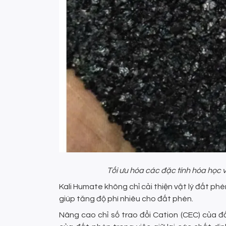
Tối ưu hóa các đặc tính hóa học 
Kali Humate không chỉ cải thiện vật lý đất ph
giúp tăng độ phì nhiêu cho đất phèn.
Nâng cao chỉ số trao đổi Cation (CEC) của đấ