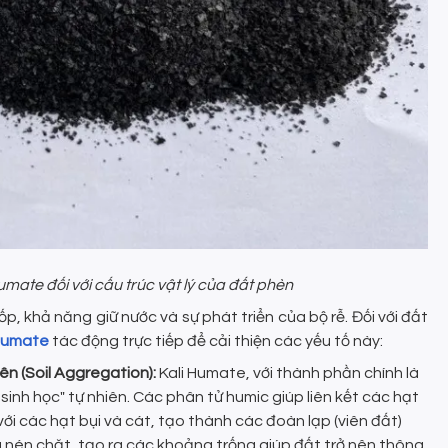
mate đối với cấu trúc vật lý của đất phèn
ốp, khả năng giữ nước và sự phát triển của bộ rễ. Đối với đất
 Humate
tác động trực tiếp để cải thiện các yếu tố này:
ên (Soil Aggregation):
Kali Humate, với thành phần chính là
sinh học" tự nhiên. Các phân tử humic giúp liên kết các hạt
với các hạt bụi và cát, tạo thành các đoàn lạp (viên đất)
g nén chặt, tạo ra các khoảng trống giúp đất trở nên thông