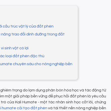
i cấu trúc vật lý của đất phèn
ả năng trao đổi dinh dưỡng trong đất
vi sinh vật có lợi
các loại đất phèn đặc thù
 Humate chuyên sâu cho nông nghiệp bền
nghiêm trọng do lạm dụng phân bón hóa học và tác động từ
 kiếm một giải pháp bền vững để phục hồi đất phèn là yêu cầu
i trò của Kali Humate - một tác nhân sinh học cốt lõi, chứng
li humate cải tạo đất phèn
và tái thiết nền nông nghiệp bền