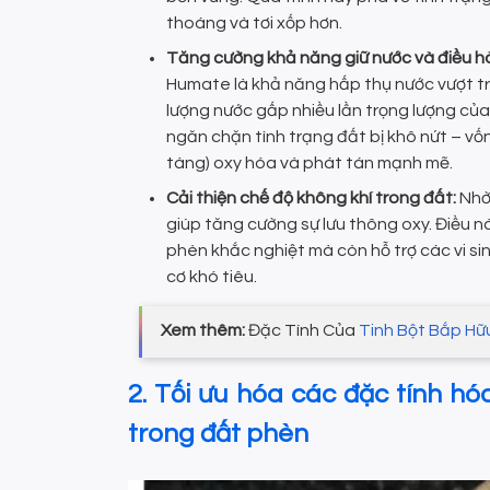
thoáng và tơi xốp hơn.
Tăng cường khả năng giữ nước và điều h
Humate là khả năng hấp thụ nước vượt trộ
lượng nước gấp nhiều lần trọng lượng của 
ngăn chặn tình trạng đất bị khô nứt – vốn
tàng) oxy hóa và phát tán mạnh mẽ.
Cải thiện chế độ không khí trong đất:
Nhờ 
giúp tăng cường sự lưu thông oxy. Điều n
phèn khắc nghiệt mà còn hỗ trợ các vi s
cơ khó tiêu.
Xem thêm:
Đặc Tính Của
Tinh Bột Bắp Hữ
2. Tối ưu hóa các đặc tính h
trong đất phèn