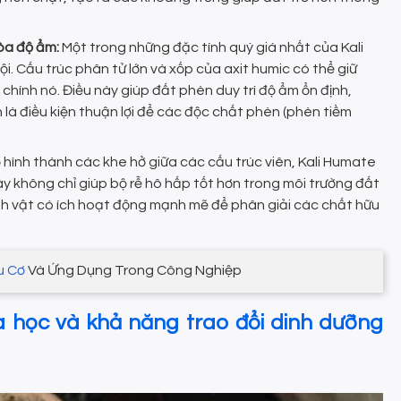
òa độ ẩm:
Một trong những đặc tính quý giá nhất của Kali
i. Cấu trúc phân tử lớn và xốp của axit humic có thể giữ
chính nó. Điều này giúp đất phèn duy trì độ ẩm ổn định,
 là điều kiện thuận lợi để các độc chất phèn (phèn tiềm
hình thành các khe hở giữa các cấu trúc viên, Kali Humate
ày không chỉ giúp bộ rễ hô hấp tốt hơn trong môi trường đất
inh vật có ích hoạt động mạnh mẽ để phân giải các chất hữu
u Cơ
Và Ứng Dụng Trong Công Nghiệp
óa học và khả năng trao đổi dinh dưỡng