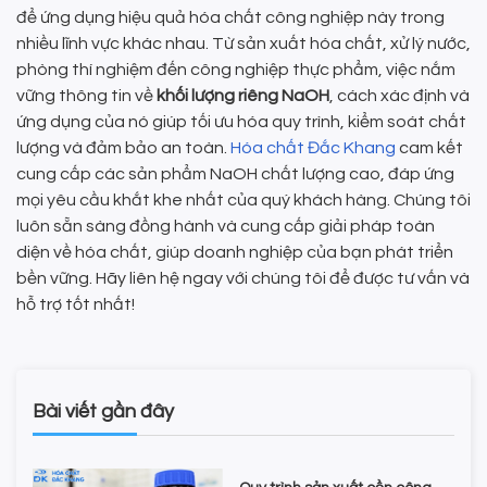
để ứng dụng hiệu quả hóa chất công nghiệp này trong
nhiều lĩnh vực khác nhau. Từ sản xuất hóa chất, xử lý nước,
phòng thí nghiệm đến công nghiệp thực phẩm, việc nắm
vững thông tin về
khối lượng riêng NaOH
, cách xác định và
ứng dụng của nó giúp tối ưu hóa quy trình, kiểm soát chất
lượng và đảm bảo an toàn.
Hóa chất Đắc Khang
cam kết
cung cấp các sản phẩm NaOH chất lượng cao, đáp ứng
mọi yêu cầu khắt khe nhất của quý khách hàng. Chúng tôi
luôn sẵn sàng đồng hành và cung cấp giải pháp toàn
diện về hóa chất, giúp doanh nghiệp của bạn phát triển
bền vững. Hãy liên hệ ngay với chúng tôi để được tư vấn và
hỗ trợ tốt nhất!
Bài viết gần đây