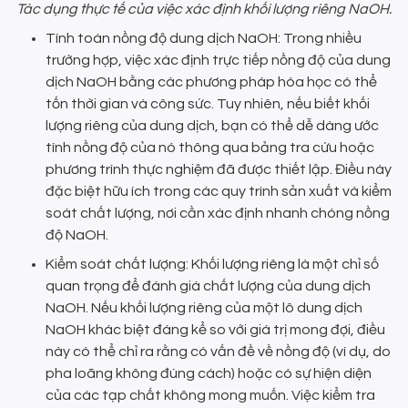
Tác dụng thực tế của việc xác định khối lượng riêng NaOH.
Tính toán nồng độ dung dịch NaOH: Trong nhiều
trường hợp, việc xác định trực tiếp nồng độ của dung
dịch NaOH bằng các phương pháp hóa học có thể
tốn thời gian và công sức. Tuy nhiên, nếu biết khối
lượng riêng của dung dịch, bạn có thể dễ dàng ước
tính nồng độ của nó thông qua bảng tra cứu hoặc
phương trình thực nghiệm đã được thiết lập. Điều này
đặc biệt hữu ích trong các quy trình sản xuất và kiểm
soát chất lượng, nơi cần xác định nhanh chóng nồng
độ NaOH.
Kiểm soát chất lượng: Khối lượng riêng là một chỉ số
quan trọng để đánh giá chất lượng của dung dịch
NaOH. Nếu khối lượng riêng của một lô dung dịch
NaOH khác biệt đáng kể so với giá trị mong đợi, điều
này có thể chỉ ra rằng có vấn đề về nồng độ (ví dụ, do
pha loãng không đúng cách) hoặc có sự hiện diện
của các tạp chất không mong muốn. Việc kiểm tra