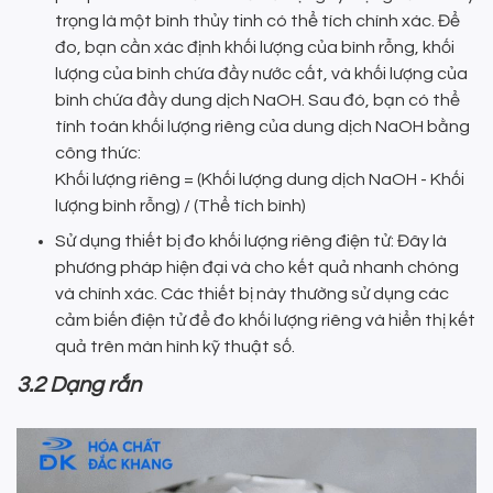
trọng là một bình thủy tinh có thể tích chính xác. Để
đo, bạn cần xác định khối lượng của bình rỗng, khối
lượng của bình chứa đầy nước cất, và khối lượng của
bình chứa đầy dung dịch NaOH. Sau đó, bạn có thể
tính toán khối lượng riêng của dung dịch NaOH bằng
công thức:
Khối lượng riêng = (Khối lượng dung dịch NaOH - Khối
lượng bình rỗng) / (Thể tích bình)
Sử dụng thiết bị đo khối lượng riêng điện tử: Đây là
phương pháp hiện đại và cho kết quả nhanh chóng
và chính xác. Các thiết bị này thường sử dụng các
cảm biến điện tử để đo khối lượng riêng và hiển thị kết
quả trên màn hình kỹ thuật số.
3.2 Dạng rắn