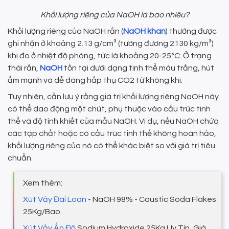
Khối lượng riêng của NaOH là bao nhiêu?
Khối lượng riêng của NaOH rắn (
NaOH khan
) thường được
ghi nhận ở khoảng 2.13 g/cm³ (tương đương 2130 kg/m³)
khi đo ở nhiệt độ phòng, tức là khoảng 20-25°C. Ở trạng
thái rắn,
NaOH
tồn tại dưới dạng tinh thể màu trắng, hút
ẩm mạnh và dễ dàng hấp thụ CO2 từ không khí.
Tuy nhiên, cần lưu ý rằng giá trị khối lượng riêng NaOH này
có thể dao động một chút, phụ thuộc vào cấu trúc tinh
thể và độ tinh khiết của mẫu NaOH. Ví dụ, nếu NaOH chứa
các tạp chất hoặc có cấu trúc tinh thể không hoàn hảo,
khối lượng riêng của nó có thể khác biệt so với giá trị tiêu
chuẩn.
Xem thêm:
Xút Vảy Đài Loan
- NaOH 98% - Caustic Soda Flakes
25Kg/Bao
Xút Vảy Ấn Độ
Sodium Hydroxide 25Kg Uy Tín, Giá