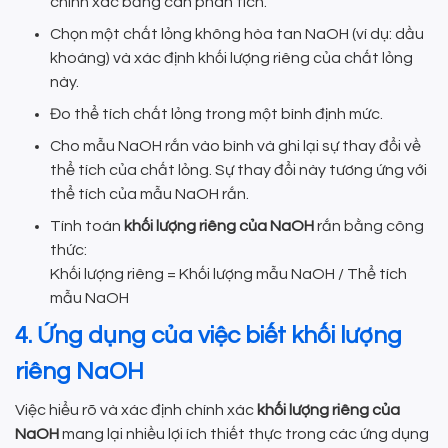
chính xác bằng cân phân tích.
Chọn một chất lỏng không hòa tan NaOH (ví dụ: dầu
khoáng) và xác định khối lượng riêng của chất lỏng
này.
Đo thể tích chất lỏng trong một bình định mức.
Cho mẫu NaOH rắn vào bình và ghi lại sự thay đổi về
thể tích của chất lỏng. Sự thay đổi này tương ứng với
thể tích của mẫu NaOH rắn.
Tính toán
khối lượng riêng của NaOH
rắn bằng công
thức:
Khối lượng riêng = Khối lượng mẫu NaOH / Thể tích
mẫu NaOH
4. Ứng dụng của việc biết khối lượng
riêng NaOH
Việc hiểu rõ và xác định chính xác
khối lượng riêng của
NaOH
mang lại nhiều lợi ích thiết thực trong các ứng dụng