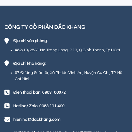
CÔNG TY CỔ PHẦN ĐẮC KHANG
Địa chỉ văn phòng:
482/10/28A1 Nơ Trang Long, P.13, Q.Bình Thạnh, Tp.HCM
Địa chỉ kho hàng:
97 Đường Suối Lội, Xã Phước Vĩnh An, Huyện Củ Chi, TP. Hồ
Chí Minh
Điện thoại bàn: 0983186072
Hotline/ Zalo: 0983 111 490
hien.hd@dackhang.com