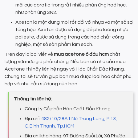
môi cực aprotic trong rất nhiều phản ứng hoá học,
như phản ứng SN2.
Axeton là một dung môi tốt đối với nhựa và một số sợi
tổng hợp. Axeton được sử dụng để pha loãng nhựa
polieste, được sử dụng trong các hoá chất công
nghiệp, một số sản phẩm làm sạch.
Trên đây là bài viết về
mua acetone ở đâu hcm
chất
lượng với mức giá phải chăng. Nếu bạn có nhu cầu mua
Acetone thì hãy liên hệ ngay với Hóa Chất Đắc Khang.
Chúng tôi sẽ tư vấn giúp bạn mua được loại hóa chất phù
hợp với nhu cầu sử dụng của bạn.
Thông tin liên hệ:
Công ty Cổ phần Hóa Chất Đắc Khang
Địa chỉ:
482/10/28A1 Nơ Trang Long, P.13,
Q.Bình Thạnh, Tp.HCM
Địa chỉ kho hàng: 97 Đường Suối Lội, Xã Phước