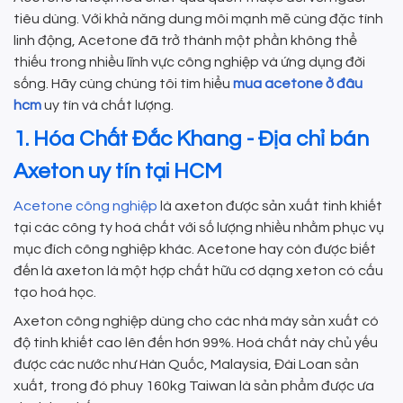
tiêu dùng. Với khả năng dung môi mạnh mẽ cùng đặc tính
linh động, Acetone đã trở thành một phần không thể
thiếu trong nhiều lĩnh vực công nghiệp và ứng dụng đời
sống. Hãy cùng chúng tôi tìm hiểu
mua acetone ở đâu
hcm
uy tín và chất lượng.
1. Hóa Chất Đắc Khang - Địa chỉ bán
Axeton uy tín tại HCM
Acetone công nghiệp
là axeton được sản xuất tinh khiết
tại các công ty hoá chất với số lượng nhiều nhằm phục vụ
mục đích công nghiệp khác. Acetone hay còn được biết
đến là axeton là một hợp chất hữu cơ dạng xeton có cấu
tạo hoá học.
Axeton công nghiệp dùng cho các nhà máy sản xuất có
độ tinh khiết cao lên đến hơn 99%. Hoá chất này chủ yếu
được các nước như Hàn Quốc, Malaysia, Đài Loan sản
xuất, trong đó phuy 160kg Taiwan là sản phẩm được ưa