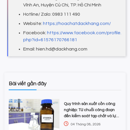
Vĩnh An, Huyện Củ Chi, TP. Hồ Chí Minh
Hotline/ Zalo: 0983 111 490
Website:
https://hoachatdackhang.com/
Facebook:
https://www.facebook.com/profile.
php?id=61576170766181
Email: hien.hd@dackhang.com
Bài viết gần đây
Quy trình sản xuất cồn công
nghiệp: Từ chuỗi công đoạn
đến kiểm soát tạp chất và lựa
chọn hóa chất
04 Tháng 08, 2026