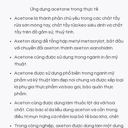
Ứng dụng acetone trong thực tế
Acetone là thành phần chủ yếu trong các chất tẩy
rửa sơn móng tay, chất tẩy rửa keo siêu dính và chất
tẩy trên đồ gốm sứ, thuỷ tinh.
Axeton dùng để tổng hợp metyl metacrylat, bắt đầu
với chuyển đổi axeton thành axeton xianohidrin.
Acetone cũng được sử dụng trong ngành in ấn mỹ
thuật.
Acetone được sử dụng phổ biến trong ngành mỹ
phẩm và kỹ thuật làm đẹp nói chung và được xếp loại
là phụ gia thực phẩm và bao gói, bảo quản thực
phẩm.
Aceton cũng được dùng làm thuốc lột da với hoá
chất. Các bác sĩ da liễu dùng aceton và cồn trong
điều trị mụn trứng cá nhằm loại bỏ tế bào khô, chết.
Trong công nghiệp, axeton được dùng làm một dung