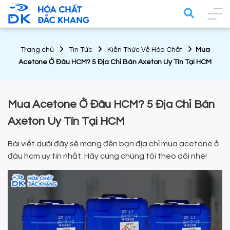
Trang chủ
Tin Tức
Kiến Thức Về Hóa Chất
Mua
Acetone Ở Đâu HCM? 5 Địa Chỉ Bán Axeton Uy Tín Tại HCM
Mua Acetone Ở Đâu HCM? 5 Địa Chỉ Bán
Axeton Uy Tín Tại HCM
Bài viết dưới đây sẽ mang đến bạn địa chỉ mua acetone ở
đâu hcm uy tín nhất. Hãy cùng chúng tôi theo dõi nhé!