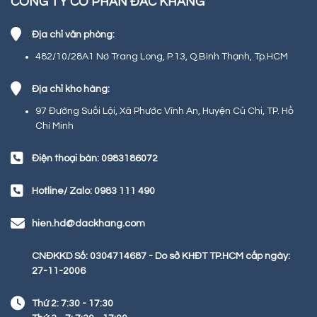
CÔNG TY CỔ PHẦN ĐẮC KHANG
Địa chỉ văn phòng:
482/10/28A1 Nơ Trang Long, P.13, Q.Bình Thạnh, Tp.HCM
Địa chỉ kho hàng:
97 Đường Suối Lội, Xã Phước Vĩnh An, Huyện Củ Chi, TP. Hồ
Chí Minh
Điện thoại bàn: 0983186072
Hotline/ Zalo: 0983 111 490
hien.hd@dackhang.com
CNĐKKD Số: 0304714687 - Do sở KHĐT TP.HCM cấp ngày:
27-11-2006
Thứ 2: 7:30 - 17:30