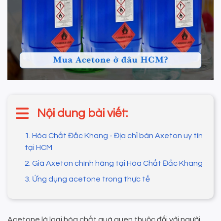
Nội dung bài viết:
1. Hóa Chất Đắc Khang - Địa chỉ bán Axeton uy tín
tại HCM
2. Giá Axeton chính hãng tại Hóa Chất Đắc Khang
3. Ứng dụng acetone trong thực tế
Acetone là loại hóa chất quá quen thuộc đối với người