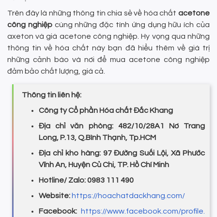
Trên đây là những thông tin chia sẻ về hóa chất
acetone
công nghiệp
cùng những đặc tính ứng dụng hữu ích của
axeton và giá acetone công nghiệp. Hy vọng qua những
thông tin về hóa chất này bạn đã hiểu thêm về giá trị
những cảnh báo và nơi để mua acetone công nghiệp
đảm bảo chất lượng, giá cả.
Thông tin liên hệ:
Công ty Cổ phần Hóa chất Đắc Khang
Địa chỉ văn phòng: 482/10/28A1 Nơ Trang
Long, P.13, Q.Bình Thạnh, Tp.HCM
Địa chỉ kho hàng: 97 Đường Suối Lội, Xã Phước
Vĩnh An, Huyện Củ Chi, TP. Hồ Chí Minh
Hotline/ Zalo: 0983 111 490
Website:
https://hoachatdackhang.com/
Facebook:
https://www.facebook.com/profile.