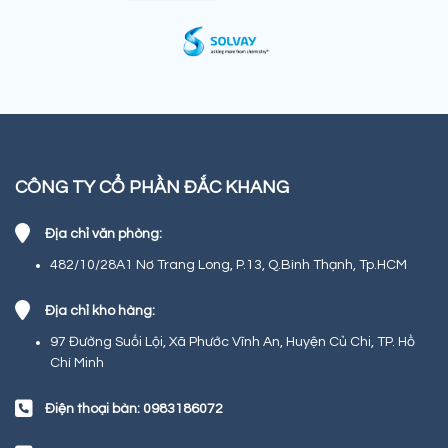
CÔNG TY CỔ PHẦN ĐẮC KHANG
Địa chỉ văn phòng:
482/10/28A1 Nơ Trang Long, P.13, Q.Bình Thạnh, Tp.HCM
Địa chỉ kho hàng:
97 Đường Suối Lội, Xã Phước Vĩnh An, Huyện Củ Chi, TP. Hồ
Chí Minh
Điện thoại bàn: 0983186072