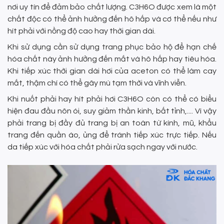
nơi uy tín để đảm bảo chất lượng. C3H6O được xem là một
chất độc có thể ảnh hưởng đến hô hấp và cơ thể nếu như
hít phải với nồng độ cao hay thời gian dài.
Khi sử dụng cần sử dụng trang phục bảo hộ để hạn chế
hóa chất này ảnh hưởng đến mắt và hô hấp hay tiêu hóa.
Khi tiếp xúc thời gian dài hơi của aceton có thể làm cay
mắt, thậm chí có thể gây mù tạm thời và vĩnh viễn.
Khi nuốt phải hay hít phải hơi C3H6O còn có thể có biểu
hiện đau đầu nôn ói, suy giảm thần kinh, bất tỉnh,.... Vì vậy
phải trang bị đầy đủ trang bị an toàn từ kính, mũ, khẩu
trang đến quần áo, ủng để tránh tiếp xúc trực tiếp. Nếu
da tiếp xúc với hóa chất phải rửa sạch ngay với nước.