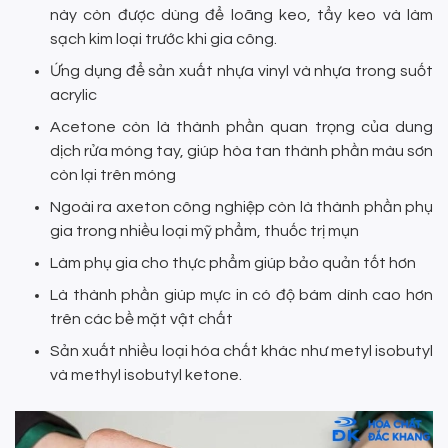
này còn được dùng để loãng keo, tẩy keo và làm
sạch kim loại trước khi gia công.
Ứng dụng để sản xuất nhựa vinyl và nhựa trong suốt
acrylic
Acetone còn là thành phần quan trọng của dung
dịch rửa móng tay, giúp hòa tan thành phần màu sơn
còn lại trên móng
Ngoài ra axeton công nghiệp còn là thành phần phụ
gia trong nhiều loại mỹ phẩm, thuốc trị mụn
Làm phụ gia cho thực phẩm giúp bảo quản tốt hơn
Là thành phần giúp mực in có độ bám dính cao hơn
trên các bề mặt vật chất
Sản xuất nhiều loại hóa chất khác như metyl isobutyl
và methyl isobutyl ketone.