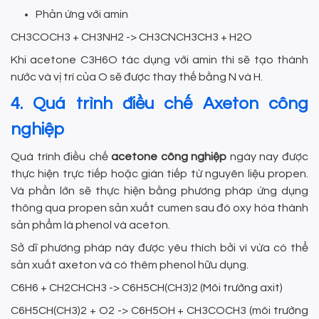
Phản ứng với amin
CH3COCH3 + CH3NH2 -> CH3CNCH3CH3 + H2O
Khi acetone C3H6O tác dụng với amin thì sẽ tạo thành
nước và vị trí của O sẽ được thay thế bằng N và H.
4. Quá trình điều chế Axeton công
nghiệp
Quá trình điều chế
acetone công nghiệp
ngày nay được
thực hiện trực tiếp hoặc gián tiếp từ nguyên liệu propen.
Và phần lớn sẽ thực hiện bằng phương pháp ứng dụng
thông qua propen sản xuất cumen sau đó oxy hóa thành
sản phẩm là phenol và aceton.
Sở dĩ phương pháp này được yêu thích bởi vì vừa có thể
sản xuất axeton và có thêm phenol hữu dụng.
C6H6 + CH2CHCH3 -> C6H5CH(CH3)2 (Môi trường axit)
C6H5CH(CH3)2 + O2 -> C6H5OH + CH3COCH3 (môi trường