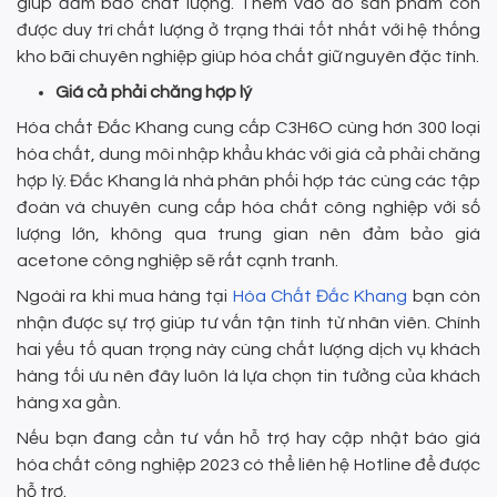
giúp đảm bảo chất lượng. Thêm vào đó sản phẩm còn
được duy trì chất lượng ở trạng thái tốt nhất với hệ thống
kho bãi chuyên nghiệp giúp hóa chất giữ nguyên đặc tính.
Giá cả phải chăng hợp lý
Hóa chất Đắc Khang cung cấp C3H6O cùng hơn 300 loại
hóa chất, dung môi nhập khẩu khác với giá cả phải chăng
hợp lý. Đắc Khang là nhà phân phối hợp tác cùng các tập
đoàn và chuyên cung cấp hóa chất công nghiệp với số
lượng lớn, không qua trung gian nên đảm bảo giá
acetone công nghiệp sẽ rất cạnh tranh.
Ngoài ra khi mua hàng tại
Hóa Chất Đắc Khang
bạn còn
nhận được sự trợ giúp tư vấn tận tình từ nhân viên. Chính
hai yếu tố quan trọng này cùng chất lượng dịch vụ khách
hàng tối ưu nên đây luôn là lựa chọn tin tưởng của khách
hàng xa gần.
Nếu bạn đang cần tư vấn hỗ trợ hay cập nhật báo giá
hóa chất công nghiệp 2023 có thể liên hệ Hotline để được
hỗ trợ.