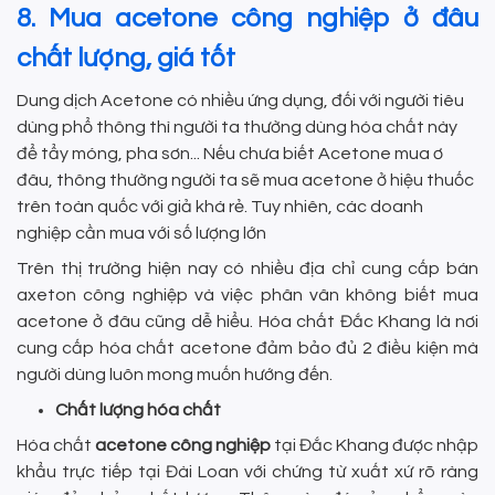
8. Mua acetone công nghiệp ở đâu
chất lượng, giá tốt
Dung dịch Acetone có nhiều ứng dụng, đối với người tiêu
dùng phổ thông thì người ta thường dùng hóa chất này
để tẩy móng, pha sơn... Nếu chưa biết Acetone mua ơ
đâu, thông thường người ta sẽ mua acetone ở hiệu thuốc
trên toàn quốc với giả khá rẻ. Tuy nhiên, các doanh
nghiệp cần mua với số lượng lớn
Trên thị trường hiện nay có nhiều địa chỉ cung cấp bán
axeton công nghiệp và việc phân vân không biết mua
acetone ở đâu cũng dễ hiểu. Hóa chất Đắc Khang là nơi
cung cấp hóa chất acetone đảm bảo đủ 2 điều kiện mà
người dùng luôn mong muốn hướng đến.
Chất lượng hóa chất
Hóa chất
acetone công nghiệp
tại Đắc Khang được nhập
khẩu trực tiếp tại Đài Loan với chứng từ xuất xứ rõ ràng