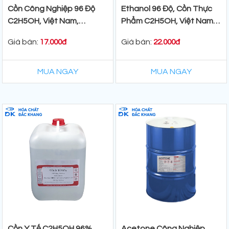
Cồn Công Nghiệp 96 Độ
Ethanol 96 Độ, Cồn Thực
C2H5OH, Việt Nam,
Phẩm C2H5OH, Việt Nam,
200lit/Phuy
200 lit/Phuy
Giá bán:
Giá bán:
17.000đ
22.000đ
MUA NGAY
MUA NGAY
Cồn Y Tế C2H5OH 96%,
Acetone Công Nghiệp