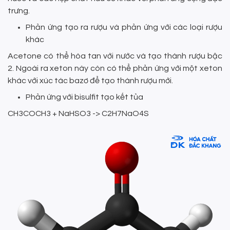
trưng.
Phản ứng tạo ra rượu và phản ứng với các loại rượu
khác
Acetone có thể hòa tan với nước và tạo thành rượu bậc
2. Ngoài ra xeton này còn có thể phản ứng với một xeton
khác với xúc tác bazơ để tạo thành rượu mới.
Phản ứng với bisulfit tạo kết tủa
CH3COCH3 + NaHSO3 -> C2H7NaO4S