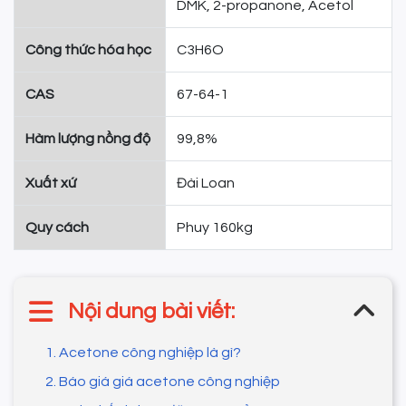
DMK, 2-propanone, Acetol
Công thức hóa học
C3H6O
CAS
67-64-1
Hàm lượng nồng độ
99,8%
Xuất xứ
Đài Loan
Quy cách
Phuy 160kg
Nội dung bài viết:
1. Acetone công nghiệp là gì?
2. Báo giá giá acetone công nghiệp