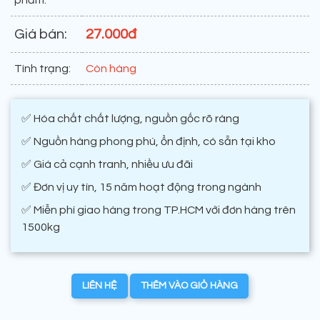
phẩm:
Giá bán:
27.000đ
Tình trạng:
Còn hàng
✅ Hóa chất chất lượng, nguồn gốc rõ ràng
✅ Nguồn hàng phong phú, ổn định, có sẵn tại kho
✅ Giá cả cạnh tranh, nhiều ưu đãi
✅ Đơn vị uy tín, 15 năm hoạt động trong ngành
✅ Miễn phí giao hàng trong TP.HCM với đơn hàng trên
1500kg
LIÊN HỆ
THÊM VÀO GIỎ HÀNG