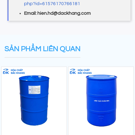
php?id=61576170766181
Email: hien.hd@dackhang.com
SẢN PHẨM LIÊN QUAN