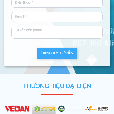
ĐĂNG KÝ TƯ VẤN
THƯƠNG HIỆU ĐẠI DIỆN