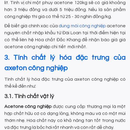
lít. Tính vị chi một phuy acetone 120kg sẽ có giá khoảng
hơn 3 triệu đồng và dưới 5 triệu đồng. Nếu là sản phẩm
công nghiệp thì giá có thể từ 25 - 30 nghìn đồng/kg.
Để biết giá chính xác của
dung môi công nghiệp
acetone
nguyên chất nhập khẩu từ Đài Loan tại thời điểm hiện tại
có thể liên hệ Hóa chất Đắc Khang để nhận báo giá giá
acetone công nghiệp chi tiết mới nhất.
3. Tính chất lý hóa đặc trưng của
axeton công nghiệp
Tính chất lý hóa đặc trưng của axeton công nghiệp có
thể kể đến như:
3.1. Tính chất vật lý
Acetone công nghiệp
được cung cấp thương mại là một
hợp chất hữu cơ có dạng lỏng, không màu và có một mùi
thơm nhẹ. Hóa chất này có khả năng tan tốt trong nước
và đặc trưng là bốc hơi rất nhanh và còn rất dễ cháy.