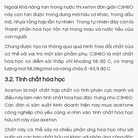
Ngoài khả năng tan trong nước thì xeton đơn giản C3H6O
này còn tan được trong dung môi hữu cơ khác, trong dầu
mỡ, nhựa tổng hợp lẫn tự nhiên. Trong tự nhiên đây còn là
thành phần hóa học tồn tại trong máu và nước tiểu của
con người.
Chúng được tạo ra thông qua quá trình trao đổi chất của
cơ thể với vai trò một sản phẩm phụ. C3H6O là một chất
hóa học có điểm sôi thấp chỉ khoảng 56 độ C, có trọng
lượng mol 58,08g/mol và nóng chảy ở -93,9 độ C.
3.2. Tính chất hóa học
Aceton là một chất hợp chất có tính phân cực mạnh và
điều này làm nên tính chất hóa học đặc trưng cho C3H6O.
Các đơn vị sản xuất kinh doanh hiện nay mua acetone
công nghiệp chủ yếu cũng vì nhìn vào tính chất hóa học
hữu ích này của axeton.
Chất này có thể xảy ra nhiều phản ứng hóa học như với
nước và các hợp chất hữu cơ khác với phản ứng cộng đặc