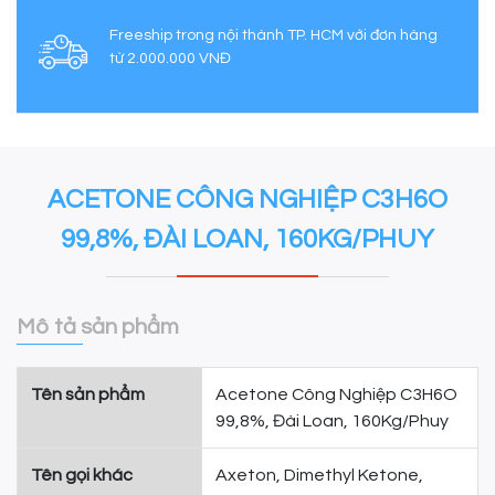
Freeship trong nội thành TP. HCM với đơn hàng
từ 2.000.000 VNĐ
ACETONE CÔNG NGHIỆP C3H6O
99,8%, ĐÀI LOAN, 160KG/PHUY
Mô tả sản phẩm
Tên sản phẩm
Acetone Công Nghiệp C3H6O
99,8%, Đài Loan, 160Kg/Phuy
Tên gọi khác
Axeton, Dimethyl Ketone,