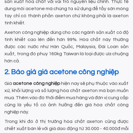
sản xuất hóa chất với vai trò nguyên liệu chính. Thực tế
dung môi acetone mà chúng ta sử dụng để tẩy sơn móng
tay chỉ có thành phần axeton chứ không phải là axeton
tinh khiết.
Axeton công nghiệp dùng cho các ngành sản xuất có độ
tinh khiết cao lên đến hơn 99%. Hóa chất này thường
được các nước như Hàn Quốc, Malaysia, Đài Loan sản
xuất, trong đó phuy 160kg Taiwan là loại được ưa chuộng
hơn cả.
2. Báo giá giá acetone công nghiệp
Giá
acetone công nghiệp
hiện nay sẽ phụ thuộc vào xuất
xứ, khối lượng và số lượng hóa chất axeton mà bạn muốn
mua. Thêm vào đó thời điểm mua hàng và đơn vị cung cấp
cũng là yếu tố có ảnh hưởng đến giá hóa chất công
nghiệp này.
Trong khi đó ở thị trường hóa chất axeton cũng được
chiết xuất bán lẻ với giá dao động từ 30.000 - 40.000đ mỗi