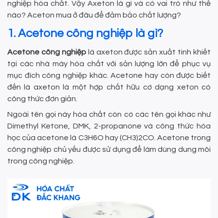
nghiệp hóa chất. Vậy Axeton là gì và có vai trò như thế
nào? Aceton mua ở đâu để đảm bảo chất lượng?
1. Acetone công nghiệp là gì?
Acetone công nghiệp
là axeton được sản xuất tinh khiết
tại các nhà máy hóa chất với sản lượng lớn để phục vụ
mục đích công nghiệp khác. Acetone hay còn được biết
đến là axeton là một hợp chất hữu cơ dạng xeton có
công thức đơn giản.
Ngoài tên gọi này hóa chất còn có các tên gọi khác như
Dimethyl Ketone, DMK, 2-propanone và công thức hóa
học của acetone là C3H6O hay (CH3)2CO. Acetone trong
công nghiệp chủ yếu được sử dụng để làm dùng dung môi
trong công nghiệp.