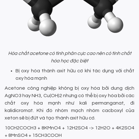
Hóa chất acetone có tính phân cực cao nên có tính chất
hóa học đặc biệt
Bị oxy hóa thành axit hữu cơ khi tác dụng với chất
oxy hóa mạnh
Acetone công nghiệp không bị oxy hóa bởi dung dịch
AgNO3 hay NH3, Cu(OH)2 nhưng có thể bị oxy hóa bởi các
chất oxy hóa mạnh như kali permanganat, đi
kalidicromat. Khi đó nhóm mạch nhóm cacboxyl của
xeton sẽ bị đứt và tạo thành axit hữu cơ.
10CH2COCH3 + 8KMnO4 + 12H2SO4 -> 12H2O + 4K2SO4
+ 8MnSO4 + 15CH3COOH