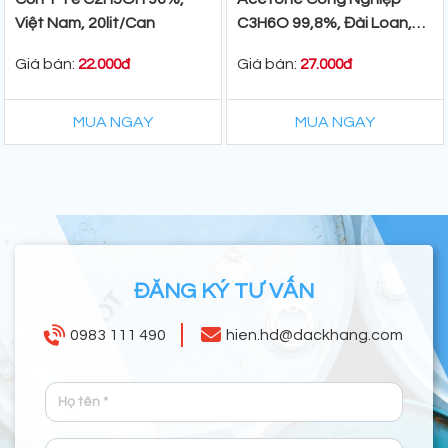
Việt Nam, 20lit/Can
C3H6O 99,8%, Đài Loan,
160Kg/Phuy
Giá bán:
Giá bán:
22.000đ
27.000đ
MUA NGAY
MUA NGAY
ĐĂNG KÝ TƯ VẤN
0983 111 490
hien.hd@dackhang.com