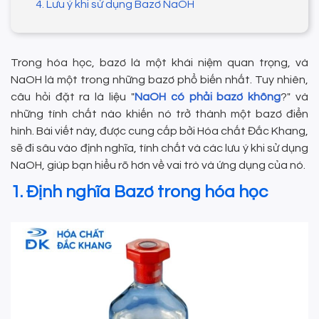
4. Lưu ý khi sử dụng Bazơ NaOH
Trong hóa học, bazơ là một khái niệm quan trọng, và
NaOH là một trong những bazơ phổ biến nhất. Tuy nhiên,
câu hỏi đặt ra là liệu "
NaOH có phải bazơ không
?" và
những tính chất nào khiến nó trở thành một bazơ điển
hình. Bài viết này, được cung cấp bởi Hóa chất Đắc Khang,
sẽ đi sâu vào định nghĩa, tính chất và các lưu ý khi sử dụng
NaOH, giúp bạn hiểu rõ hơn về vai trò và ứng dụng của nó.
1. Định nghĩa Bazơ trong hóa học