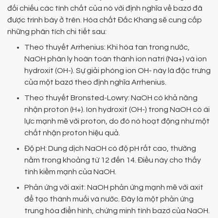
đối chiếu các tính chất của nó với định nghĩa về bazơ đã
được trình bày ở trên. Hóa chất Đắc Khang sẽ cung cấp
những phân tích chi tiết sau:
Theo thuyết Arrhenius: Khi hòa tan trong nước,
NaOH phân ly hoàn toàn thành ion natri (Na+) và ion
hydroxit (OH-). Sự giải phóng ion OH- này là đặc trưng
của một bazơ theo định nghĩa Arrhenius.
Theo thuyết Bronsted-Lowry: NaOH có khả năng
nhận proton (H+). Ion hydroxit (OH-) trong NaOH có ái
lực mạnh mẽ với proton, do đó nó hoạt động như một
chất nhận proton hiệu quả.
Độ pH: Dung dịch NaOH có độ pH rất cao, thường
nằm trong khoảng từ 12 đến 14. Điều này cho thấy
tính kiềm mạnh của NaOH.
Phản ứng với axit: NaOH phản ứng mạnh mẽ với axit
để tạo thành muối và nước. Đây là một phản ứng
trung hòa điển hình, chứng minh tính bazơ của NaOH.