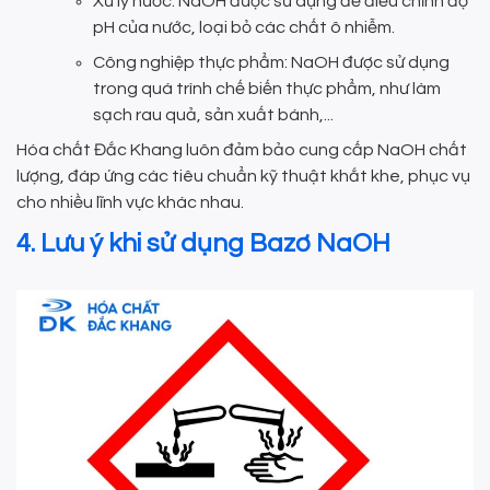
Xử lý nước: NaOH được sử dụng để điều chỉnh độ
pH của nước, loại bỏ các chất ô nhiễm.
Công nghiệp thực phẩm: NaOH được sử dụng
trong quá trình chế biến thực phẩm, như làm
sạch rau quả, sản xuất bánh,...
Hóa chất Đắc Khang luôn đảm bảo cung cấp NaOH chất
lượng, đáp ứng các tiêu chuẩn kỹ thuật khắt khe, phục vụ
cho nhiều lĩnh vực khác nhau.
4. Lưu ý khi sử dụng Bazơ NaOH