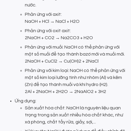
nước.
Phản ứng với axit:
NaOH + HCl → NaCl + H2O
Phản ứng với oxit axit:
2NaOH + CO2 → Na2CO3 + H2O
Phản ứng với muối: NaOH có thể phản ứng với
một số muối để tạo thành bazơ mới và muối mới.
2NaOH + CuCl2 → Cu(OH)2 + 2NaCl
Phản ứng với kim loại: NaOH có thể phản ứng với
một số kim loại lưỡng tính như nhôm (Al) và kẽm
(Zn) để tạo thành muối và khí hydro (H2).
2Al + 2NaOH + 2H2O → 2NaAlO2 + 3H2
Ứng dụng:
Sản xuất hóa chất: NaOH là nguyên liệu quan
trọng trong sản xuất nhiều hóa chất khác, như
xà phòng, chất tẩy rửa, giấy, sợi,...