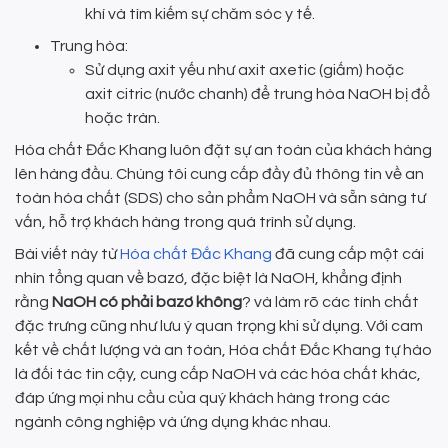
khí và tìm kiếm sự chăm sóc y tế.
Trung hòa:
Sử dụng axit yếu như axit axetic (giấm) hoặc
axit citric (nước chanh) để trung hòa NaOH bị đổ
hoặc tràn.
Hóa chất Đắc Khang luôn đặt sự an toàn của khách hàng
lên hàng đầu. Chúng tôi cung cấp đầy đủ thông tin về an
toàn hóa chất (SDS) cho sản phẩm NaOH và sẵn sàng tư
vấn, hỗ trợ khách hàng trong quá trình sử dụng.
Bài viết này từ
Hóa chất Đắc Khang
đã cung cấp một cái
nhìn tổng quan về bazơ, đặc biệt là NaOH, khẳng định
rằng
NaOH có phải bazơ không
? và làm rõ các tính chất
đặc trưng cũng như lưu ý quan trọng khi sử dụng. Với cam
kết về chất lượng và an toàn, Hóa chất Đắc Khang tự hào
là đối tác tin cậy, cung cấp NaOH và các hóa chất khác,
đáp ứng mọi nhu cầu của quý khách hàng trong các
ngành công nghiệp và ứng dụng khác nhau.