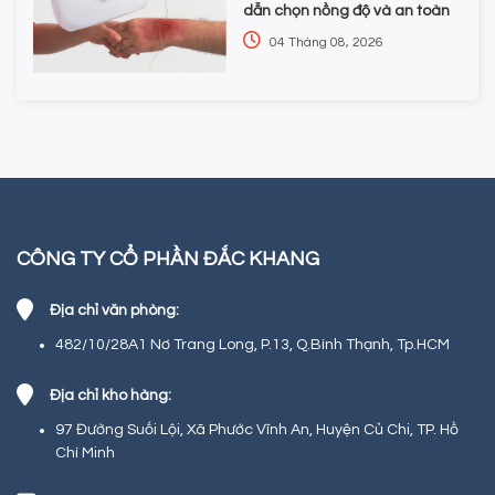
dẫn chọn nồng độ và an toàn
04 Tháng 08, 2026
CÔNG TY CỔ PHẦN ĐẮC KHANG
Địa chỉ văn phòng:
482/10/28A1 Nơ Trang Long, P.13, Q.Bình Thạnh, Tp.HCM
Địa chỉ kho hàng:
97 Đường Suối Lội, Xã Phước Vĩnh An, Huyện Củ Chi, TP. Hồ
Chí Minh