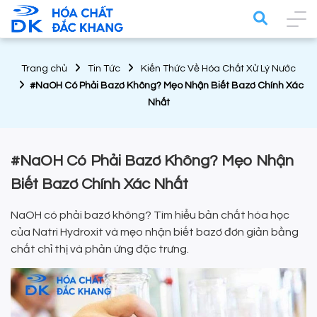
Trang chủ
Tin Tức
Kiến Thức Về Hóa Chất Xử Lý Nước
#NaOH Có Phải Bazơ Không? Mẹo Nhận Biết Bazơ Chính Xác
Nhất
#NaOH Có Phải Bazơ Không? Mẹo Nhận
Biết Bazơ Chính Xác Nhất
NaOH có phải bazơ không? Tìm hiểu bản chất hóa học
của Natri Hydroxit và mẹo nhận biết bazơ đơn giản bằng
chất chỉ thị và phản ứng đặc trưng.