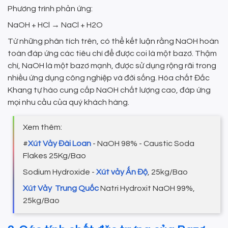
Phương trình phản ứng:
NaOH + HCl → NaCl + H2O
Từ những phân tích trên, có thể kết luận rằng NaOH hoàn
toàn đáp ứng các tiêu chí để được coi là một bazơ. Thậm
chí, NaOH là một bazơ mạnh, được sử dụng rộng rãi trong
nhiều ứng dụng công nghiệp và đời sống. Hóa chất Đắc
Khang tự hào cung cấp NaOH chất lượng cao, đáp ứng
mọi nhu cầu của quý khách hàng.
Xem thêm:
#
Xút Vảy Đài Loan
- NaOH 98% - Caustic Soda
Flakes 25Kg/Bao
Sodium Hydroxide -
Xút vảy Ấn Độ
, 25kg/Bao
Xút Vảy Trung Quốc
Natri Hydroxit NaOH 99%,
25kg/Bao