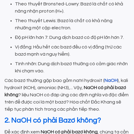
Theo thuyết Bronsted-Lowry: Bazơ là chất có khả
năng nhận proton (H+).
Theo thuyết Lewis: Bazơ là chất có khả năng
nhường một cặp electron.
Độ pH lớn hơn 7: Dung dịch bazơ có độ pH lớn hơn 7.
Vị đắng: Hầu hết các bazơ đều có vị đắng (trừ các
bazơ mạnh và nguy hiểm).
Tính nhờn: Dung dịch bazơ thường có cảm giác nhờn
khi chạm vào.
Các bazơ thường gặp bao gồm natri hydroxit (
NaOH
), kali
hydroxit (KOH), amoniac (NH3),... Vậy,
NaOH có phải bazơ
không
? liệu NaOH có đáp ứng các định nghĩa và đặc điểm
trên để được coi là một bazơ? Hóa chất Đắc Khang sẽ
tiếp tục phân tích trong các phần tiếp theo.
2. NaOH có phải Bazơ không?
Để xác định xem
NaOH có phải bazơ không
, chúng ta cần