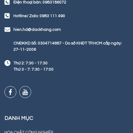
Điện thoại bàn: 0983186072
Hotline/ Zalo: 0983 111 490
hien.hd@dackhang.com
CNĐKKD Số: 0304714687 - Do sở KHĐT TP.HCM cấp ngày:
27-11-2006
Thứ 2: 7:30 - 17:30
Thứ 3 - 7: 7:30 - 17:00
DANH MỤC
HÓA CHẤT CÔNG NGHIỆP