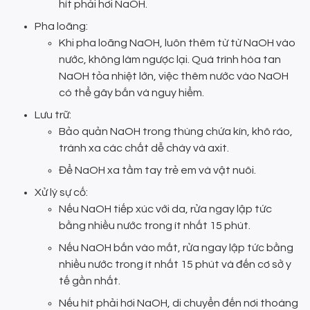
hít phải hơi NaOH.
Pha loãng:
Khi pha loãng NaOH, luôn thêm từ từ NaOH vào
nước, không làm ngược lại. Quá trình hòa tan
NaOH tỏa nhiệt lớn, việc thêm nước vào NaOH
có thể gây bắn và nguy hiểm.
Lưu trữ:
Bảo quản NaOH trong thùng chứa kín, khô ráo,
tránh xa các chất dễ cháy và axit.
Để NaOH xa tầm tay trẻ em và vật nuôi.
Xử lý sự cố:
Nếu NaOH tiếp xúc với da, rửa ngay lập tức
bằng nhiều nước trong ít nhất 15 phút.
Nếu NaOH bắn vào mắt, rửa ngay lập tức bằng
nhiều nước trong ít nhất 15 phút và đến cơ sở y
tế gần nhất.
Nếu hít phải hơi NaOH, di chuyển đến nơi thoáng