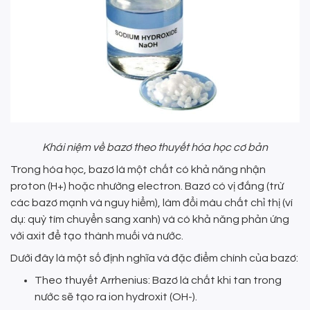
Khái niệm về bazơ theo thuyết hóa học cơ bản
Trong hóa học, bazơ là một chất có khả năng nhận
proton (H+) hoặc nhường electron. Bazơ có vị đắng (trừ
các bazơ mạnh và nguy hiểm), làm đổi màu chất chỉ thị (ví
dụ: quỳ tím chuyển sang xanh) và có khả năng phản ứng
với axit để tạo thành muối và nước.
Dưới đây là một số định nghĩa và đặc điểm chính của bazơ:
Theo thuyết Arrhenius: Bazơ là chất khi tan trong
nước sẽ tạo ra ion hydroxit (OH-).