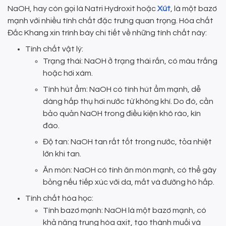
NaOH, hay còn gọi là Natri Hydroxit hoặc
Xút
, là một bazơ
mạnh với nhiều tính chất đặc trưng quan trọng. Hóa chất
Đắc Khang xin trình bày chi tiết về những tính chất này:
Tính chất vật lý:
Trạng thái: NaOH ở trạng thái rắn, có màu trắng
hoặc hơi xám.
Tính hút ẩm: NaOH có tính hút ẩm mạnh, dễ
dàng hấp thụ hơi nước từ không khí. Do đó, cần
bảo quản NaOH trong điều kiện khô ráo, kín
đáo.
Độ tan: NaOH tan rất tốt trong nước, tỏa nhiệt
lớn khi tan.
Ăn mòn: NaOH có tính ăn mòn mạnh, có thể gây
bỏng nếu tiếp xúc với da, mắt và đường hô hấp.
Tính chất hóa học:
Tính bazơ mạnh: NaOH là một bazơ mạnh, có
khả năng trung hòa axit, tạo thành muối và