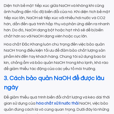
Diện tích bề mặt tiếp xúc giữa NaOH và không khí cũng
ảnh hưởng đến tốc độ biến đổi của nó. Khi diện tích bề mặt
tiếp xúc lớn, NaOH sẽ tiếp xúc với nhiều hơi nước và CO2
hơn, dẫn đến quá trình hấp thụ và phản ứng diễn ra nhanh
hơn. Do đó, NaOH dạng bột hoặc hạt nhỏ sẽ dễ bị biến
chất hơn so với NaOH dạng viên hoặc cục lớn.
Hóa chất Đắc Khang luôn chú trọng đến việc bảo quản
NaOH trong điều kiện tối ưu để đảm bảo chất lượng sản
phẩm khi đến tay khách hàng. Chúng tôi sử dụng bao bì
kín, chống ẩm và bảo quản NaOH trong kho lạnh, khô ráo
để giảm thiểu tác động của các yếu tố môi trường.
3. Cách bảo quản NaOH để được lâu
ngày
Để giảm thiểu quá trình biến đổi chất lượng và kéo dài thời
gian sử dụng của
hóa chất xử lí nước thải
NaOH, việc bảo
quản đúng cách là vô cùng quan trọng. Dưới đây là những