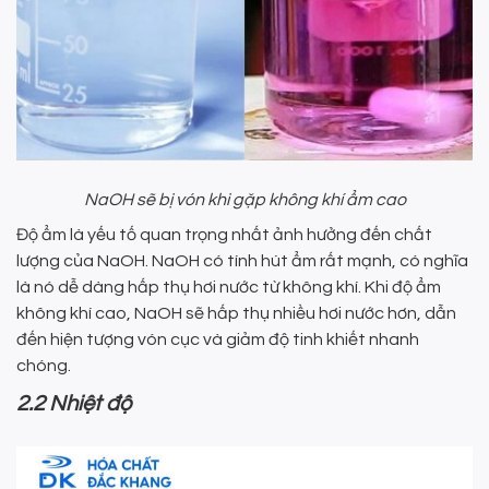
NaOH sẽ bị vón khi gặp không khí ẩm cao
Độ ẩm là yếu tố quan trọng nhất ảnh hưởng đến chất
lượng của NaOH. NaOH có tính hút ẩm rất mạnh, có nghĩa
là nó dễ dàng hấp thụ hơi nước từ không khí. Khi độ ẩm
không khí cao, NaOH sẽ hấp thụ nhiều hơi nước hơn, dẫn
đến hiện tượng vón cục và giảm độ tinh khiết nhanh
chóng.
2.2 Nhiệt độ