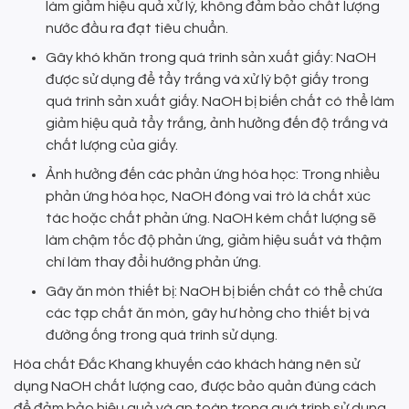
làm giảm hiệu quả xử lý, không đảm bảo chất lượng
nước đầu ra đạt tiêu chuẩn.
Gây khó khăn trong quá trình sản xuất giấy: NaOH
được sử dụng để tẩy trắng và xử lý bột giấy trong
quá trình sản xuất giấy. NaOH bị biến chất có thể làm
giảm hiệu quả tẩy trắng, ảnh hưởng đến độ trắng và
chất lượng của giấy.
Ảnh hưởng đến các phản ứng hóa học: Trong nhiều
phản ứng hóa học, NaOH đóng vai trò là chất xúc
tác hoặc chất phản ứng. NaOH kém chất lượng sẽ
làm chậm tốc độ phản ứng, giảm hiệu suất và thậm
chí làm thay đổi hướng phản ứng.
Gây ăn mòn thiết bị: NaOH bị biến chất có thể chứa
các tạp chất ăn mòn, gây hư hỏng cho thiết bị và
đường ống trong quá trình sử dụng.
Hóa chất Đắc Khang khuyến cáo khách hàng nên sử
dụng NaOH chất lượng cao, được bảo quản đúng cách
để đảm bảo hiệu quả và an toàn trong quá trình sử dụng.