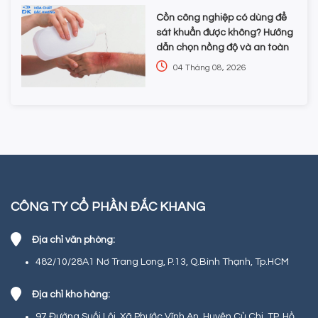
Cồn công nghiệp có dùng để
sát khuẩn được không? Hướng
dẫn chọn nồng độ và an toàn
04 Tháng 08, 2026
CÔNG TY CỔ PHẦN ĐẮC KHANG
Địa chỉ văn phòng:
482/10/28A1 Nơ Trang Long, P.13, Q.Bình Thạnh, Tp.HCM
Địa chỉ kho hàng:
97 Đường Suối Lội, Xã Phước Vĩnh An, Huyện Củ Chi, TP. Hồ