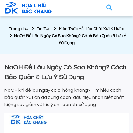
Trang chủ
Tin Tức
Kiến Thức Về Hóa Chất Xử Lý Nước
NaOH Để Lâu Ngày Có Sao Không? Cách Bảo Quản & Lưu Ý
Sử Dụng
NaOH Để Lâu Ngày Có Sao Không? Cách
Bảo Quản & Lưu Ý Sử Dụng
NaOH khi để lâu ngày có bị hỏng không? Tìm hiểu cách
bảo quản xút ăn da đúng cách, dấu hiệu nhận biết chất
lượng suy giảm và lưu ý an toàn khi sử dụng.