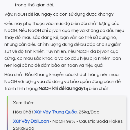
trong thời gian dài.
Vậy, NaOH để lâu ngày có còn sử dụng được không?
Điều này phụ thuộc vào mức độ biến đổi chất lượng của
NaOH. Nếu NaOH chỉ bị vón cục nhẹ và không có dấu hiệu
thay đổi màu sắc đáng kể, bạn vẫn có thể sử dụng nó,
nhưng cần điều chỉnh lượng dùng để bù đắp cho sự giảm
sút về độ tinh khiết. Tuy nhiên, nếu NaOH đã bị vón cục
cứng, có màu sắc khác lạ và có dấu hiệu bị ô nhiễm, bạn
nên loại bỏ nó để đảm bảo an toàn và hiệu quả.
Hóa chất Đắc Khang khuyến cáo khách hàng nên mua
NaOH với lượng vừa đủ dùng và bảo quản đúng cách để
tránh tình trạng
NaOH khi để lâu ngày
bị biến chất.
Xem thêm:
Hóa Chất
Xút Vảy Trung Quốc
, 25kg/Bao
Xút Vảy Đài Loan
- NaOH 98% - Caustic Soda Flakes
25Kg/Bao