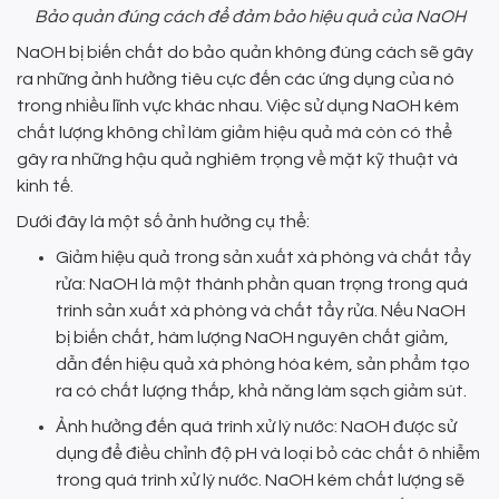
Bảo quản đúng cách để đảm bảo hiệu quả của NaOH
NaOH bị biến chất do bảo quản không đúng cách sẽ gây
ra những ảnh hưởng tiêu cực đến các ứng dụng của nó
trong nhiều lĩnh vực khác nhau. Việc sử dụng NaOH kém
chất lượng không chỉ làm giảm hiệu quả mà còn có thể
gây ra những hậu quả nghiêm trọng về mặt kỹ thuật và
kinh tế.
Dưới đây là một số ảnh hưởng cụ thể:
Giảm hiệu quả trong sản xuất xà phòng và chất tẩy
rửa: NaOH là một thành phần quan trọng trong quá
trình sản xuất xà phòng và chất tẩy rửa. Nếu NaOH
bị biến chất, hàm lượng NaOH nguyên chất giảm,
dẫn đến hiệu quả xà phòng hóa kém, sản phẩm tạo
ra có chất lượng thấp, khả năng làm sạch giảm sút.
Ảnh hưởng đến quá trình xử lý nước: NaOH được sử
dụng để điều chỉnh độ pH và loại bỏ các chất ô nhiễm
trong quá trình xử lý nước. NaOH kém chất lượng sẽ