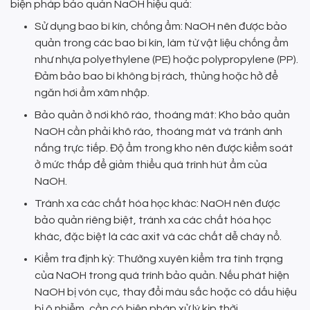
biện pháp bảo quản NaOH hiệu quả:
Sử dụng bao bì kín, chống ẩm: NaOH nên được bảo
quản trong các bao bì kín, làm từ vật liệu chống ẩm
như nhựa polyethylene (PE) hoặc polypropylene (PP).
Đảm bảo bao bì không bị rách, thủng hoặc hở để
ngăn hơi ẩm xâm nhập.
Bảo quản ở nơi khô ráo, thoáng mát: Kho bảo quản
NaOH cần phải khô ráo, thoáng mát và tránh ánh
nắng trực tiếp. Độ ẩm trong kho nên được kiểm soát
ở mức thấp để giảm thiểu quá trình hút ẩm của
NaOH.
Tránh xa các chất hóa học khác: NaOH nên được
bảo quản riêng biệt, tránh xa các chất hóa học
khác, đặc biệt là các axit và các chất dễ cháy nổ.
Kiểm tra định kỳ: Thường xuyên kiểm tra tình trạng
của NaOH trong quá trình bảo quản. Nếu phát hiện
NaOH bị vón cục, thay đổi màu sắc hoặc có dấu hiệu
bị ô nhiễm, cần có biện pháp xử lý kịp thời.