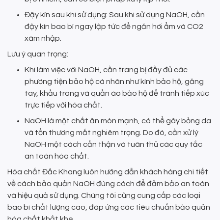
Đậy kín sau khi sử dụng: Sau khi sử dụng NaOH, cần
đậy kín bao bì ngay lập tức để ngăn hơi ẩm và CO2
xâm nhập.
Lưu ý quan trọng:
Khi làm việc với NaOH, cần trang bị đầy đủ các
phương tiện bảo hộ cá nhân như kính bảo hộ, găng
tay, khẩu trang và quần áo bảo hộ để tránh tiếp xúc
trực tiếp với hóa chất.
NaOH là một chất ăn mòn mạnh, có thể gây bỏng da
và tổn thương mắt nghiêm trọng. Do đó, cần xử lý
NaOH một cách cẩn thận và tuân thủ các quy tắc
an toàn hóa chất.
Hóa chất Đắc Khang luôn hướng dẫn khách hàng chi tiết
về cách bảo quản NaOH đúng cách để đảm bảo an toàn
và hiệu quả sử dụng. Chúng tôi cũng cung cấp các loại
bao bì chất lượng cao, đáp ứng các tiêu chuẩn bảo quản
hóa chất khắt khe.