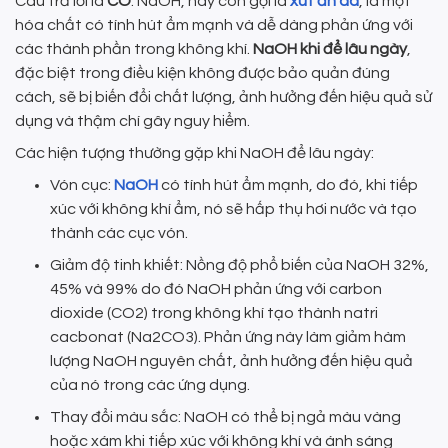
Câu trả lời là
CÓ
. NaOH, hay còn gọi là
xút ăn da
, là một
hóa chất có tính hút ẩm mạnh và dễ dàng phản ứng với
các thành phần trong không khí.
NaOH khi để lâu ngày
,
đặc biệt trong điều kiện không được bảo quản đúng
cách, sẽ bị biến đổi chất lượng, ảnh hưởng đến hiệu quả sử
dụng và thậm chí gây nguy hiểm.
Các hiện tượng thường gặp khi NaOH để lâu ngày:
Vón cục:
NaOH
có tính hút ẩm mạnh, do đó, khi tiếp
xúc với không khí ẩm, nó sẽ hấp thụ hơi nước và tạo
thành các cục vón.
Giảm độ tinh khiết: Nồng độ phổ biến của NaOH 32%,
45% và 99% do đó NaOH phản ứng với carbon
dioxide (CO2) trong không khí tạo thành natri
cacbonat (Na2CO3). Phản ứng này làm giảm hàm
lượng NaOH nguyên chất, ảnh hưởng đến hiệu quả
của nó trong các ứng dụng.
Thay đổi màu sắc: NaOH có thể bị ngả màu vàng
hoặc xám khi tiếp xúc với không khí và ánh sáng