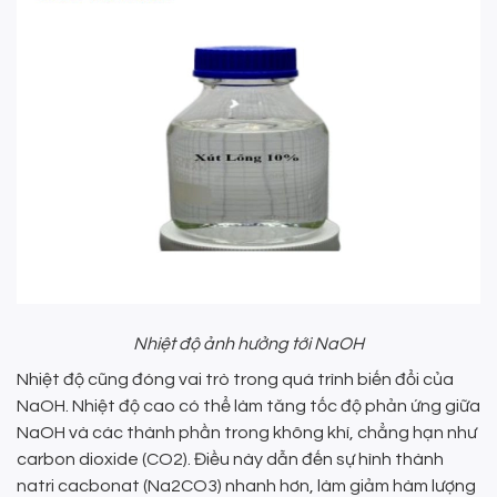
Nhiệt độ ảnh hưởng tới NaOH
Nhiệt độ cũng đóng vai trò trong quá trình biến đổi của
NaOH. Nhiệt độ cao có thể làm tăng tốc độ phản ứng giữa
NaOH và các thành phần trong không khí, chẳng hạn như
carbon dioxide (CO2). Điều này dẫn đến sự hình thành
natri cacbonat (Na2CO3) nhanh hơn, làm giảm hàm lượng