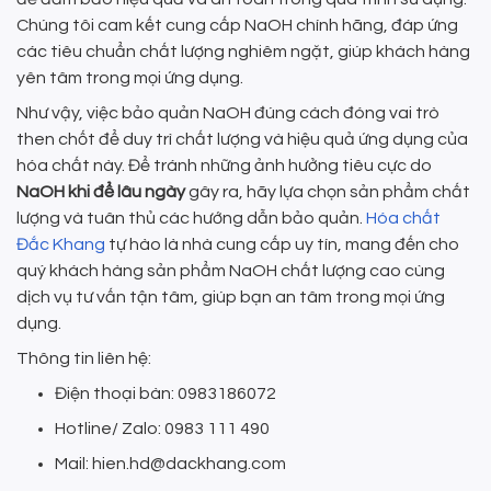
Chúng tôi cam kết cung cấp NaOH chính hãng, đáp ứng
các tiêu chuẩn chất lượng nghiêm ngặt, giúp khách hàng
yên tâm trong mọi ứng dụng.
Như vậy, việc bảo quản NaOH đúng cách đóng vai trò
then chốt để duy trì chất lượng và hiệu quả ứng dụng của
hóa chất này. Để tránh những ảnh hưởng tiêu cực do
NaOH khi để lâu ngày
gây ra, hãy lựa chọn sản phẩm chất
lượng và tuân thủ các hướng dẫn bảo quản.
Hóa chất
Đắc Khang
tự hào là nhà cung cấp uy tín, mang đến cho
quý khách hàng sản phẩm NaOH chất lượng cao cùng
dịch vụ tư vấn tận tâm, giúp bạn an tâm trong mọi ứng
dụng.
Thông tin liên hệ:
Điện thoại bàn: 0983186072
Hotline/ Zalo: 0983 111 490
Mail: hien.hd@dackhang.com