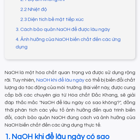
2.2 Nhiệt độ
2.3 Diện tích bề mặt tiếp xúc
3. Cách bảo quản NaOH để được lâu ngày
4. Ảnh hưởng của NaOH biến chất đến các ứng
dụng
NaOH là một hóa chất quan trọng và được sử dụng rộng
rãi. Tuy nhiên,
NaOH khi để lâu ngày
có thể bị biến đổi chất
lượng do tác động của môi trường. Bài viết này, được cung
cấp bởi các chuyên gia từ Hóa chất Đắc Khang, sẽ giải
đáp thắc mắc "NaOH để lâu ngày có sao không?", đồng
thời phân tích các yếu tố ảnh hưởng đến quá trình biến
đổi, cách bảo quản NaOH đúng cách và ảnh hưởng của
NaOH biến chất đến các ứng dụng thực tế.
1. NaOH khi để lâu ngày có sao