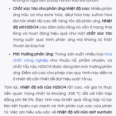
không lo ngại axit bị bay hơi lẫn vào sản phẩm.
Chất xúc tác cho phản ứng nhiệt độ cao:
Nhiều phản
ứng hữu cơ như este hóa, alkyl hóa hay sulfon hóa
đòi hỏi nhiệt độ cao để tăng tốc độ phản ứng.
Nhiệt
độ sôi H2SO4
cao đảm bảo rằng nó vẫn ở trạng thái
lỏng và hoạt động hiệu quả như một
chất xúc tác
trong suốt quá trình phản ứng mà không bị thất
thoát do bay hơi.
Môi trường phản ứng:
Trong sản xuất nhiều loại
hóa
chất công nghiệp
như thuốc nổ, phẩm nhuộm, và
chất tẩy rửa, H2SO4 được dùng làm môi trường phản
ứng. Điểm sôi cao cho phép các quy trình này diễn ra
ở nhiệt độ cần thiết để đạt hiệu suất tối ưu.
Tóm lại,
nhiệt độ sôi của H2SO4
rất cao, với giá trị thực
tiễn quan trọng nhất là khoảng 338 °C đối với hỗn hợp
đẳng phí 98.3%. Đặc tính này là kết quả tổng hợp từ lực
liên kết hydro cực mạnh và tính phân cực cao của phân
tử. Việc am hiểu sâu sắc về
nhiệt độ sôi của axit sunfuric