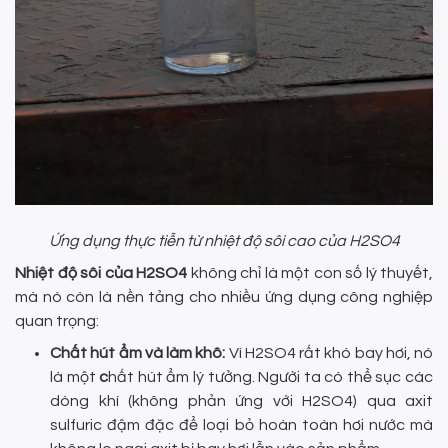
Ứng dụng thực tiễn từ nhiệt độ sôi cao của H2SO4
Nhiệt độ sôi của H2SO4
không chỉ là một con số lý thuyết,
mà nó còn là nền tảng cho nhiều ứng dụng công nghiệp
quan trọng:
Chất hút ẩm và làm khô:
Vì H2SO4 rất khó bay hơi, nó
là một
c
hất hút ẩm lý tưởng. Người ta có thể sục các
dòng khí (không phản ứng với H2SO4) qua axit
sulfuric đậm đặc để loại bỏ hoàn toàn hơi nước mà