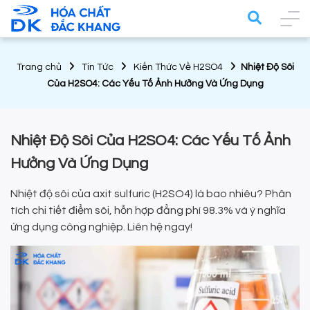
Trang chủ
Tin Tức
Kiến Thức Về H2SO4
Nhiệt Độ Sôi
Của H2SO4: Các Yếu Tố Ảnh Hưởng Và Ứng Dụng
Nhiệt Độ Sôi Của H2SO4: Các Yếu Tố Ảnh
Hưởng Và Ứng Dụng
Nhiệt độ sôi của axit sulfuric (H2SO4) là bao nhiêu? Phân
tích chi tiết điểm sôi, hỗn hợp đẳng phí 98.3% và ý nghĩa
ứng dụng công nghiệp. Liên hệ ngay!