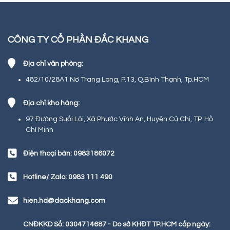
CÔNG TY CỔ PHẦN ĐẮC KHANG
Địa chỉ văn phòng:
482/10/28A1 Nơ Trang Long, P.13, Q.Bình Thạnh, Tp.HCM
Địa chỉ kho hàng:
97 Đường Suối Lội, Xã Phước Vĩnh An, Huyện Củ Chi, TP. Hồ
Chí Minh
Điện thoại bàn: 0983186072
Hotline/ Zalo: 0983 111 490
hien.hd@dackhang.com
CNĐKKD Số: 0304714687 - Do sở KHĐT TP.HCM cấp ngày: