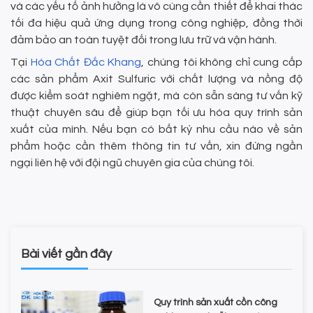
và các yếu tố ảnh hưởng là vô cùng cần thiết để khai thác
tối đa hiệu quả ứng dụng trong công nghiệp, đồng thời
đảm bảo an toàn tuyệt đối trong lưu trữ và vận hành.
Tại
Hóa Chất Đắc Khang
, chúng tôi không chỉ cung cấp
các sản phẩm Axit Sulfuric với chất lượng và nồng độ
được kiểm soát nghiêm ngặt, mà còn sẵn sàng tư vấn kỹ
thuật chuyên sâu để giúp bạn tối ưu hóa quy trình sản
xuất của mình. Nếu bạn có bất kỳ nhu cầu nào về sản
phẩm hoặc cần thêm thông tin tư vấn, xin đừng ngần
ngại liên hệ với đội ngũ chuyên gia của chúng tôi.
Bài viết gần đây
Quy trình sản xuất cồn công