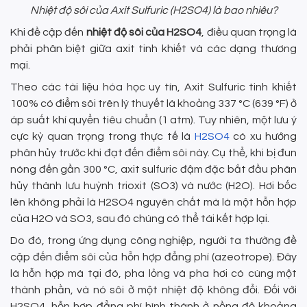
Nhiệt độ sôi của Axit Sulfuric (H2SO4) là bao nhiêu?
Khi đề cập đến
nhiệt độ sôi của H2SO4
, điều quan trọng là
phải phân biệt giữa axit tinh khiết và các dạng thương
mại.
Theo các tài liệu hóa học uy tín, Axit Sulfuric tinh khiết
100% có điểm sôi trên lý thuyết là khoảng 337 °C (639 °F) ở
áp suất khí quyển tiêu chuẩn (1 atm). Tuy nhiên, một lưu ý
cực kỳ quan trọng trong thực tế là
H2SO4
có xu hướng
phân hủy trước khi đạt đến điểm sôi này. Cụ thể, khi bị đun
nóng đến gần 300 °C, axit sulfuric đậm đặc bắt đầu phân
hủy thành lưu huỳnh trioxit (SO3) và nước (H2O). Hơi bốc
lên không phải là H2SO4 nguyên chất mà là một hỗn hợp
của H2O và SO3, sau đó chúng có thể tái kết hợp lại.
Do đó, trong ứng dụng công nghiệp, người ta thường đề
cập đến điểm sôi của hỗn hợp đẳng phí (azeotrope). Đây
là hỗn hợp mà tại đó, pha lỏng và pha hơi có cùng một
thành phần, và nó sôi ở một nhiệt độ không đổi. Đối với
H2SO4, hỗn hợp đẳng phí hình thành ở nồng độ khoảng