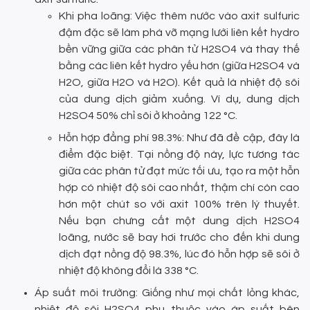
Khi pha loãng: Việc thêm nước vào axit sulfuric
đậm đặc sẽ làm phá vỡ mạng lưới liên kết hydro
bền vững giữa các phân tử H2SO4 và thay thế
bằng các liên kết hydro yếu hơn (giữa H2SO4 và
H2O, giữa H2O và H2O). Kết quả là nhiệt độ sôi
của dung dịch giảm xuống. Ví dụ, dung dịch
H2SO4 50% chỉ sôi ở khoảng 122 °C.
Hỗn hợp đẳng phí 98.3%: Như đã đề cập, đây là
điểm đặc biệt. Tại nồng độ này, lực tương tác
giữa các phân tử đạt mức tối ưu, tạo ra một hỗn
hợp có nhiệt độ sôi cao nhất, thậm chí còn cao
hơn một chút so với axit 100% trên lý thuyết.
Nếu bạn chưng cất một dung dịch H2SO4
loãng, nước sẽ bay hơi trước cho đến khi dung
dịch đạt nồng độ 98.3%, lúc đó hỗn hợp sẽ sôi ở
nhiệt độ không đổi là 338 °C.
Áp suất môi trường: Giống như mọi chất lỏng khác,
nhiệt độ sôi H2SO4 phụ thuộc vào áp suất bên