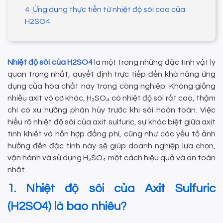
4. Ứng dụng thực tiễn từ nhiệt độ sôi cao của
H2SO4
Nhiệt độ sôi của H2SO4
là một trong những đặc tính vật lý
quan trọng nhất, quyết định trực tiếp đến khả năng ứng
dụng của hóa chất này trong công nghiệp. Không giống
nhiều axit vô cơ khác, H₂SO₄ có nhiệt độ sôi rất cao, thậm
chí có xu hướng phân hủy trước khi sôi hoàn toàn. Việc
hiểu rõ nhiệt độ sôi của axit sulfuric, sự khác biệt giữa axit
tinh khiết và hỗn hợp đẳng phí, cũng như các yếu tố ảnh
hưởng đến đặc tính này sẽ giúp doanh nghiệp lựa chọn,
vận hành và sử dụng H₂SO₄ một cách hiệu quả và an toàn
nhất.
1. Nhiệt độ sôi của Axit Sulfuric
(H2SO4) là bao nhiêu?