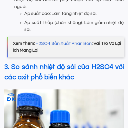
ngoài.
Áp suất cao: Làm tăng nhiệt độ sôi.
Áp suất thấp (chân không): Làm giảm nhiệt độ
sôi.
Xem thêm:
H2SO4 Sản Xuất Phân Bón
: Vai Trò Và Lợi
Ích Mang Lại
3. So sánh nhiệt độ sôi của H2SO4 với
các axit phổ biến khác