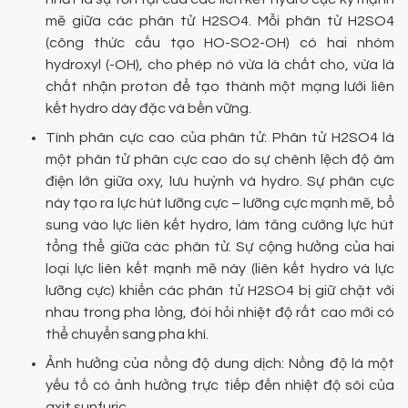
mẽ giữa các phân tử H2SO4. Mỗi phân tử H2SO4
(công thức cấu tạo HO-SO2-OH) có hai nhóm
hydroxyl (-OH), cho phép nó vừa là chất cho, vừa là
chất nhận proton để tạo thành một mạng lưới liên
kết hydro dày đặc và bền vững.
Tính phân cực cao của phân tử: Phân tử H2SO4 là
một phân tử phân cực cao do sự chênh lệch độ âm
điện lớn giữa oxy, lưu huỳnh và hydro. Sự phân cực
này tạo ra lực hút lưỡng cực – lưỡng cực mạnh mẽ, bổ
sung vào lực liên kết hydro, làm tăng cường lực hút
tổng thể giữa các phân tử. Sự cộng hưởng của hai
loại lực liên kết mạnh mẽ này (liên kết hydro và lực
lưỡng cực) khiến các phân tử H2SO4 bị giữ chặt với
nhau trong pha lỏng, đòi hỏi nhiệt độ rất cao mới có
thể chuyển sang pha khí.
Ảnh hưởng của nồng độ dung dịch: Nồng độ là một
yếu tố có ảnh hưởng trực tiếp đến nhiệt độ sôi của
axit sunfuric.