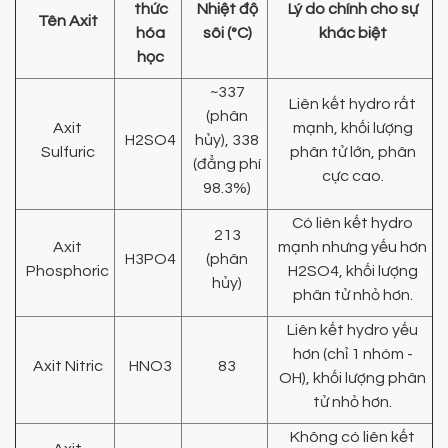
thức
Nhiệt độ
Lý do chính cho sự
Tên Axit
hóa
sôi (°C)
khác biệt
học
~337
Liên kết hydro rất
(phân
Axit
mạnh, khối lượng
H2SO4
hủy), 338
Sulfuric
phân tử lớn, phân
(đẳng phí
cực cao.
98.3%)
Có liên kết hydro
213
Axit
mạnh nhưng yếu hơn
H3PO4
(phân
Phosphoric
H2SO4, khối lượng
hủy)
phân tử nhỏ hơn.
Liên kết hydro yếu
hơn (chỉ 1 nhóm -
Axit Nitric
HNO3
83
OH), khối lượng phân
tử nhỏ hơn.
Không có liên kết