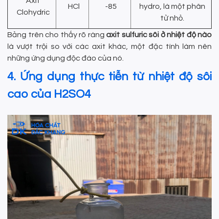
Axit
HCl
-85
hydro, là một phân
Clohydric
tử nhỏ.
Bảng trên cho thấy rõ ràng
axit sulfuric sôi ở nhiệt độ nào
là vượt trội so với các axit khác, một đặc tính làm nên
những ứng dụng độc đáo của nó.
4. Ứng dụng thực tiễn từ nhiệt độ sôi
cao của H2SO4