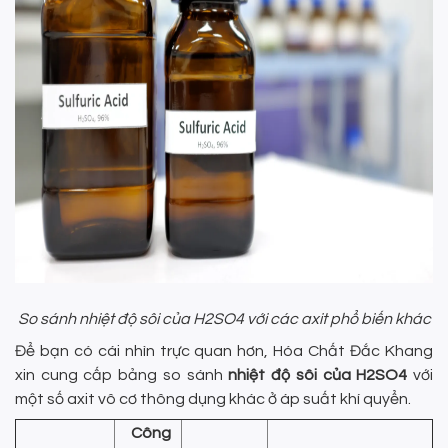
So sánh nhiệt độ sôi của H2SO4 với các axit phổ biến khác
Để bạn có cái nhìn trực quan hơn, Hóa Chất Đắc Khang
xin cung cấp bảng so sánh
nhiệt độ sôi của H2SO4
với
một số axit vô cơ thông dụng khác ở áp suất khí quyển.
Công