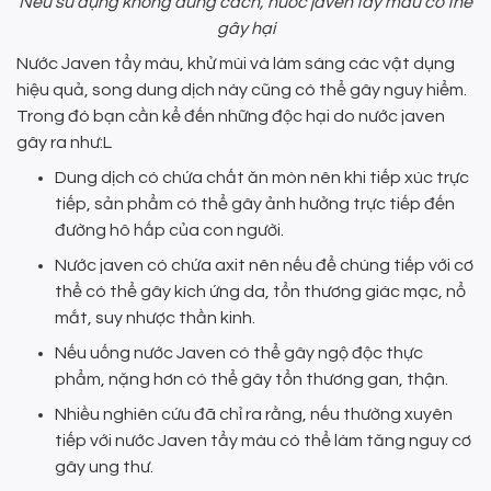
Nếu sử dụng không đúng cách, nước javen tẩy màu có thể
gây hại
Nước Javen tẩy màu, khử mùi và làm sáng các vật dụng
hiệu quả, song dung dịch này cũng có thể gây nguy hiểm.
Trong đó bạn cần kể đến những độc hại do nước javen
gây ra như:L
Dung dịch có chứa chất ăn mòn nên khi tiếp xúc trực
tiếp, sản phẩm có thể gây ảnh hưởng trực tiếp đến
đường hô hấp của con người.
Nước javen có chứa axit nên nếu để chúng tiếp với cơ
thể có thể gây kích ứng da, tổn thương giác mạc, nổ
mắt, suy nhược thần kinh.
Nếu uống nước Javen có thể gây ngộ độc thực
phẩm, nặng hơn có thể gây tổn thương gan, thận.
Nhiều nghiên cứu đã chỉ ra rằng, nếu thường xuyên
tiếp với nước Javen tẩy màu có thể làm tăng nguy cơ
gây ung thư.