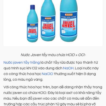
Nước Javen tẩy màu chứa HClO + OCl-
Nước javen tẩy trắng
là chất tẩy rửa được tạo thành từ
quá trình sục khí Cl2 vào dung dịch
NaOH
. Loại nước này
có công thức hóa học
NaClO
thường xuất hiện ở dạng
lỏng, có màu ngả vàng.
Với công thức hóa học trên, bạn dễ dàng nhận thấy trong
nước javen có chứa HClO. Đây là loại axit có khả năng tẩy
màu. Nếu bạn đổ javen vào các chất có màu sẽ dẫn đến
trường hợp các cấu trúc phân tử gây màu sẽ bị phá vỡ