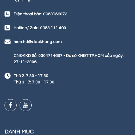
Chí Minh
Điện thoại bàn: 0983186072
Hotline/ Zalo: 0983 111 490
hien.hd@dackhang.com
CNĐKKD Số: 0304714687 - Do sở KHĐT TP.HCM cấp ngày:
27-11-2006
Thứ 2: 7:30 - 17:30
Thứ 3 - 7: 7:30 - 17:00
DANH MỤC