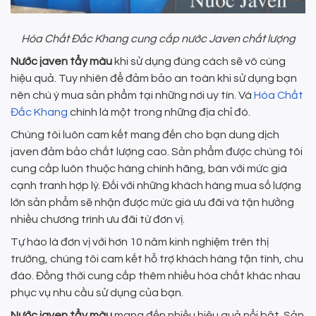
Hóa Chất Đắc Khang cung cấp nước Javen chất lượng
Nước javen tẩy màu
khi sử dụng đúng cách sẽ vô cùng
hiệu quả. Tuy nhiên để đảm bảo an toàn khi sử dụng bạn
nên chú ý mua sản phẩm tại những nơi uy tín. Và
Hóa Chất
Đắc Khang
chính là một trong những địa chỉ đó.
Chúng tôi luôn cam kết mang đến cho bạn dung dịch
javen đảm bảo chất lượng cao. Sản phẩm được chúng tôi
cung cấp luôn thuộc hàng chính hãng, bán với mức giá
cạnh tranh hợp lý. Đối với những khách hàng mua số lượng
lớn sản phẩm sẽ nhận được mức giá ưu đãi và tận hưởng
nhiều chương trình ưu đãi từ đơn vị.
Tự hào là đơn vị với hơn 10 năm kinh nghiệm trên thị
trường, chúng tôi cam kết hỗ trợ khách hàng tận tình, chu
đáo. Đồng thời cung cấp thêm nhiều hóa chất khác nhau
phục vụ nhu cầu sử dụng của bạn.
Nước javen tẩy màu
mang đến nhiều hiệu quả nổi bật. Sản