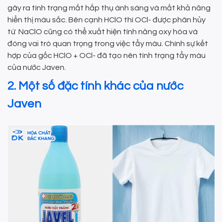
gây ra tình trạng mất hấp thụ ánh sáng và mất khả năng
hiển thị màu sắc. Bên cạnh HClO thì OCl- được phân hủy
từ NaClO cũng có thể xuất hiện tính năng oxy hóa và
đóng vai trò quan trọng trong việc tẩy màu. Chính sự kết
hợp của gốc HClO + OCl- đã tạo nên tình trạng tẩy màu
của nước Javen.
2. Một số đặc tính khác của nước
Javen