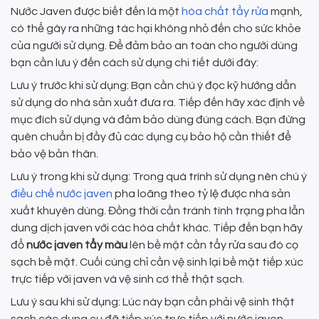
Nước Javen được biết đến là một
hóa chất tẩy rửa
mạnh,
có thể gây ra những tác hại không nhỏ đến cho sức khỏe
của người sử dụng. Để đảm bảo an toàn cho người dùng
bạn cần lưu ý đến cách sử dụng chi tiết dưới đây:
Lưu ý trước khi sử dụng: Bạn cần chú ý đọc kỹ hướng dẫn
sử dụng do nhà sản xuất đưa ra. Tiếp đến hãy xác định về
mục đích sử dụng và đảm bảo dùng đúng cách. Bạn đừng
quên chuẩn bị đầy đủ các dụng cụ bảo hộ cần thiết để
bảo vệ bản thân.
Lưu ý trong khi sử dụng: Trong quá trình sử dụng nên chú ý
điều chế nước javen
pha loãng theo tỷ lệ được nhà sản
xuất khuyên dùng. Đồng thời cần tránh tình trạng pha lẫn
dung dịch javen với các hóa chất khác. Tiếp đến bạn hãy
đổ
nước javen tẩy màu
lên bề mặt cần tẩy rửa sau đó cọ
sạch bề mặt. Cuối cùng chỉ cần vệ sinh lại bề mặt tiếp xúc
trực tiếp với javen và vệ sinh cơ thể thật sạch.
Lưu ý sau khi sử dụng: Lúc này bạn cần phải vệ sinh thật