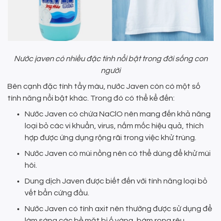
Nước javen có nhiều đặc tính nổi bật trong đời sống con
người
Bên cạnh đặc tính tẩy màu, nước Javen còn có một số
tính năng nổi bật khác. Trong đó có thể kể đến:
Nước Javen có chứa NaClO nên mang đến khả năng
loại bỏ các vi khuẩn, virus, nấm mốc hiệu quả, thích
hợp được ứng dụng rộng rãi trong việc khử trùng.
Nước Javen có mùi nồng nên có thể dùng để khử mùi
hôi.
Dung dịch Javen được biết đến với tính năng loại bỏ
vết bẩn cứng đầu.
Nước Javen có tính axit nên thường được sử dụng để
làm sáng các bề mặt bị ố vàng, bám rong rêu.