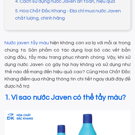
4. Cách sử dụng nước Javen an toàn, hiệu quả
5. Hóa Chất Đắc Khang - Địa chỉ mua nước Javen
chất lượng, chính hãng
Nước javen tẩy màu
hiện không còn xa lạ với mỗi ai trong
chúng ta. Sản phẩm có tác dụng loại bỏ các vết bẩn
cứng đầu, tẩy màu trang phục nhanh chóng. Vậy, khi sử
dụng nước Javen có gây hại hay không và sử dụng như
thế nào để mang đến hiệu quả cao? Củng Hóa Chất Đắc
Khang điểm qua những thông tin chi tiết ngay dưới đây để
được hỗ trợ.
1. Vì sao nước Javen có thể tẩy màu?