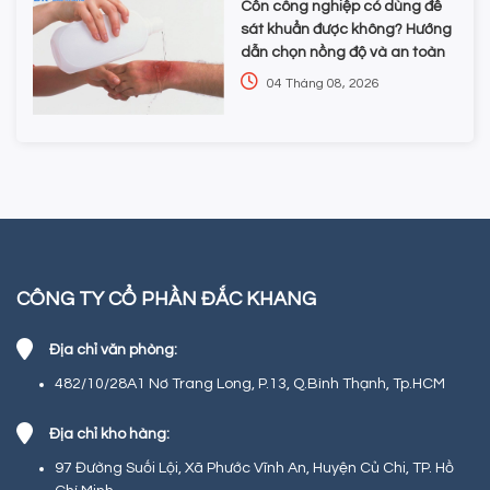
Cồn công nghiệp có dùng để
sát khuẩn được không? Hướng
dẫn chọn nồng độ và an toàn
04 Tháng 08, 2026
CÔNG TY CỔ PHẦN ĐẮC KHANG
Địa chỉ văn phòng:
482/10/28A1 Nơ Trang Long, P.13, Q.Bình Thạnh, Tp.HCM
Địa chỉ kho hàng:
97 Đường Suối Lội, Xã Phước Vĩnh An, Huyện Củ Chi, TP. Hồ