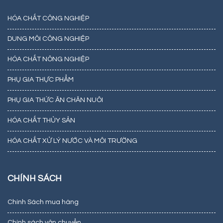
HÓA CHẤT CÔNG NGHIỆP
DUNG MÔI CÔNG NGHIỆP
HÓA CHẤT NÔNG NGHIỆP
PHỤ GIA THỰC PHẨM
PHỤ GIA THỨC ĂN CHĂN NUÔI
HÓA CHẤT THỦY SẢN
HÓA CHẤT XỬ LÝ NƯỚC VÀ MÔI TRƯỜNG
CHÍNH SÁCH
Chính Sách mua hàng
Chính sách vận chuyển