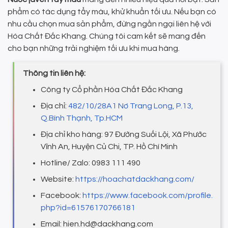
phẩm có tác dụng tẩy màu, khử khuẩn tối ưu. Nếu bạn có
nhu cầu chọn mua sản phẩm, đừng ngần ngại liên hệ với
Hóa Chất Đắc Khang. Chúng tôi cam kết sẽ mang đến
cho bạn những trải nghiệm tối ưu khi mua hàng.
Thông tin liên hệ:
Công ty Cổ phần Hóa Chất Đắc Khang
Địa chỉ:
482/10/28A1 Nơ Trang Long, P.13,
Q.Bình Thạnh, Tp.HCM
Địa chỉ kho hàng: 97 Đường Suối Lội, Xã Phước
Vĩnh An, Huyện Củ Chi, TP. Hồ Chí Minh
Hotline/ Zalo: 0983 111 490
Website:
https://hoachatdackhang.com/
Facebook:
https://www.facebook.com/profile.
php?id=61576170766181
Email: hien.hd@dackhang.com