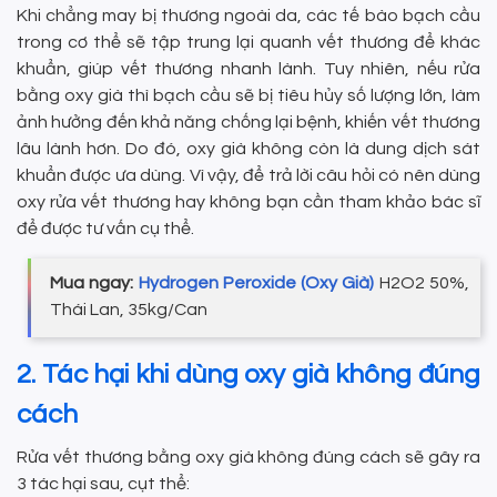
Khi chẳng may bị thương ngoài da, các tế bào bạch cầu
trong cơ thể sẽ tập trung lại quanh vết thương để khác
khuẩn, giúp vết thương nhanh lành. Tuy nhiên, nếu rửa
bằng oxy già thì bạch cầu sẽ bị tiêu hủy số lượng lớn, làm
ảnh hưởng đến khả năng chống lại bệnh, khiến vết thương
lâu lành hơn. Do đó, oxy già không còn là dung dịch sát
khuẩn được ưa dùng. Vì vậy, để trả lời câu hỏi có nên dùng
oxy rửa vết thương hay không bạn cần tham khảo bác sĩ
để được tư vấn cụ thể.
Mua ngay:
Hydrogen Peroxide (Oxy Già)
H2O2 50%,
Thái Lan, 35kg/Can
2. Tác hại khi dùng oxy già không đúng
cách
Rửa vết thương bằng oxy già không đúng cách sẽ gây ra
3 tác hại sau, cụt thể: