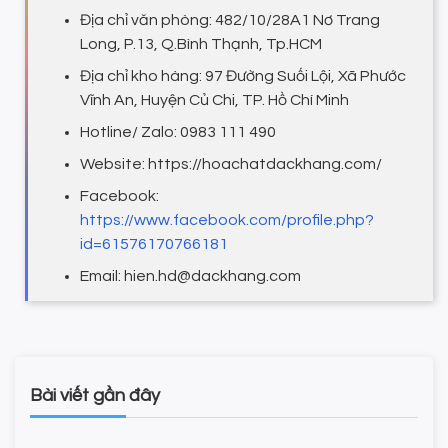
Địa chỉ văn phòng: 482/10/28A1 Nơ Trang
Long, P.13, Q.Bình Thạnh, Tp.HCM
Địa chỉ kho hàng: 97 Đường Suối Lội, Xã Phước
Vĩnh An, Huyện Củ Chi, TP. Hồ Chí Minh
Hotline/ Zalo: 0983 111 490
Website: https://hoachatdackhang.com/
Facebook:
https://www.facebook.com/profile.php?
id=61576170766181
Email: hien.hd@dackhang.com
Bài viết gần đây