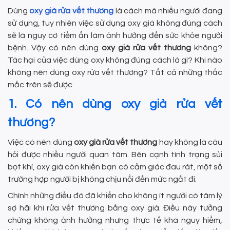
Dùng
oxy già rửa vết thương
là cách mà nhiều người đang
sử dụng, tuy nhiên việc sử dụng oxy giá không đúng cách
sẽ là nguy cơ tiềm ẩn làm ảnh hưởng đến sức khỏe người
bệnh. Vậy có nên dùng
oxy già rửa vết thương
không?
Tác hại của việc dùng oxy không đúng cách là gì? Khi nào
không nên dùng oxy rửa vết thương? Tất cả những thắc
mắc trên sẽ được
1. Có nên dùng oxy già rửa vết
thương?
Việc có nên dùng
oxy già rửa vết thương
hay không là câu
hỏi được nhiều người quan tâm. Bên cạnh tình trạng sủi
bọt khí, oxy già còn khiến bạn có cảm giác đau rát, một số
trường hợp người bị không chịu nổi đến mức ngất đi.
Chính những điều đó đã khiến cho không ít người có tâm lý
sợ hãi khi rửa vết thương bằng oxy già. Điều này tưởng
chừng không ảnh hưởng nhưng thực tế khá nguy hiểm,