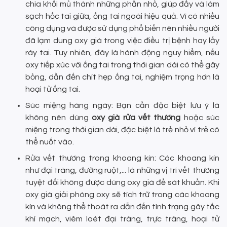
chia khối mủ thành những phần nhỏ, giúp đẩy và làm
sạch hốc tai giữa, ống tai ngoài hiệu quả. Vì có nhiều
công dụng và được sử dụng phổ biến nên nhiều người
đã lạm dung oxy già trong việc điều trị bệnh hay lấy
ráy tai. Tuy nhiên, đây là hành động nguy hiểm, nếu
oxy tiếp xúc với ống tai trong thời gian dài có thể gây
bỏng, dẫn đến chít hẹp ống tai, nghiệm trọng hơn là
hoại tử ống tai.
Súc miệng hàng ngày: Bạn cần đặc biệt lưu ý là
không nên dùng
oxy già rửa vết thương
hoặc súc
miệng trong thời gian dài, đặc biệt là trẻ nhỏ vì trẻ có
thể nuốt vào.
Rửa vết thương trong khoang kín: Các khoang kín
như đại tràng, đường ruột,... là những vị trí vết thương
tuyệt đối không được dùng oxy già để sát khuẩn. Khi
oxy già giải phóng oxy sẽ tích trữ trong các khoang
kín và không thể thoát ra dẫn đến tình trạng gây tắc
khí mạch, viêm loét đại tràng, trực tràng, hoại tử