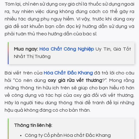
Tóm lại, chỉ nên sử dụng oxy già chỉ là thuốc sử dụng ngoài
ra, tuy nhiên việc dùng không đúng cách có thể gây ra
nhiều tác dụng phụ nguy hiểm. Vì vậy, trước khi dùng oxy
già để sát khuẩn bạn cần đọc kỹ hướng dẫn sử dụng và
phải tuân thủ theo hướng dẫn của bác sĩ.
Mua ngay:
Hóa Chất Công Nghiệp
Uy Tín, Giá Tốt
Nhất Thị Trường
Bài viết trên của
Hóa Chất Đắc Khang
đã trả lời cho câu
hỏi “Có nên dùng
oxy già rửa vết thương
?”. Mong rằng
những thông tin hữu ích trên sẽ giúp cho bạn hiểu rõ hơn
về công dụng và tác hại của oxy già đối với vết thương.
Hãy là người tiêu dùng thông thái để tránh để lại những
hậu quả không đáng có cho bản thân.
Thông tin liên hệ:
Công ty Cổ phần Hóa chất Đắc Khang