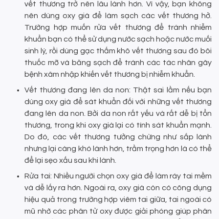
vết thương trở nên lâu lành hơn. Vì vậy, bạn không
nên dùng oxy già để làm sạch các vết thương hở.
Trường hợp muốn rửa vết thương để tránh nhiễm
khuẩn bạn có thể sử dụng nước sạch hoặc nước muối
sinh lý, rồi dùng gạc thấm khô vết thương sau đó bôi
thuốc mỡ và băng sạch để tránh các tác nhân gây
bệnh xâm nhập khiến vết thương bị nhiễm khuẩn.
Vết thương đang lên da non: Thật sai lầm nếu bạn
dùng oxy già để sát khuẩn đối với những vết thương
đang lên da non. Bởi da non rất yếu và rất dễ bị tổn
thương, trong khi oxy già lại có tính sát khuẩn mạnh.
Do đó, các vết thương tưởng chừng như sắp lành
nhưng lại càng khó lành hơn, trầm trọng hơn là có thể
để lại sẹo xấu sau khi lành.
Rửa tai: Nhiều người chọn oxy già để làm ráy tai mềm
và dễ lấy ra hơn. Ngoài ra, oxy già còn có công dụng
hiệu quả trong trường hợp viêm tai giữa, tai ngoài có
mũ nhờ các phân tử oxy được giải phóng giúp phân