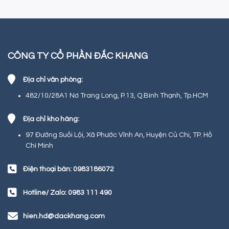
CÔNG TY CỔ PHẦN ĐẮC KHANG
Địa chỉ văn phòng:
482/10/28A1 Nơ Trang Long, P.13, Q.Bình Thạnh, Tp.HCM
Địa chỉ kho hàng:
97 Đường Suối Lội, Xã Phước Vĩnh An, Huyện Củ Chi, TP. Hồ
Chí Minh
Điện thoại bàn: 0983186072
Hotline/ Zalo: 0983 111 490
hien.hd@dackhang.com