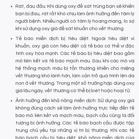
Rát, đau đầu: Khi dùng oxy để sát trùng bạn sẽ khiến
bạn bị đau, rát rất khó chịu làm ảnh hưởng đến tâm lý
người bệnh. Nhiều người có tâm lý hoang mang, lo sợ
khi sử dụng oxy già để sát khuẩn cho vết thương.
Tế bào miễn dịch bị tiêu diệt: Ngoài tiêu diệt vi
khuẩn, oxy già còn tiêu diệt cả tế bào cơ thể vì đặc
tính oxy hóa mạnh. Các tế bào bị tiêu diệt bao gồm
mô liên kết và tế bào mạch máu. Sau khi các mô và
hệ thống mạch máu bị tổn thương khiến cho miệng
vết thương khó lành hơn, làm cản trở quá trình lên da
non ở vết thương. Trong một số trường hợp dùng oxy
già lâu ngày, vết thương có thể bị loét hoặc hoại tử.
Ảnh hưởng đến khả năng miễn dịch: Sử dụng oxy già
không đúng cách sẽ làm ảnh hưởng trực tiếp đến tế
bào mô liên kết và mạch máu, bạch cầu cũng là đối
tượng bị ảnh hưởng. Các tế bào bạch cầu được tập
trung chủ yếu tại những vị trí bị thương. Khi các tế
bào bạch cầu bị tiêu diệt, khả năng miễn dịch của