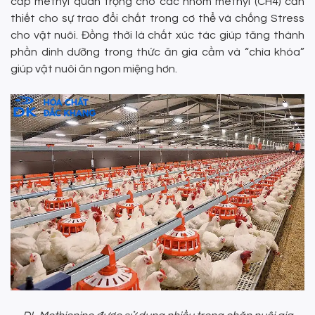
cấp methyl quan trọng cho các nhóm methyl (CH4) cần
thiết cho sự trao đổi chất trong cơ thể và chống Stress
cho vật nuôi. Đồng thời là chất xúc tác giúp tăng thành
phần dinh dưỡng trong thức ăn gia cầm và “chìa khóa”
giúp vật nuôi ăn ngon miệng hơn.