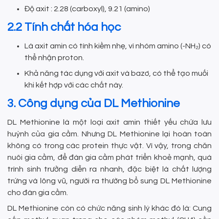
Độ axit : 2.28 (carboxyl), 9.21 (amino)
2.2 Tính chất hóa học
Là axit amin có tính kiềm nhẹ, vì nhóm amino (-NH₂) có
thể nhận proton.
Khả năng tác dụng với axit và bazơ, có thể tạo muối
khi kết hợp với các chất này.
3. Công dụng của DL Methionine
DL Methionine là một loại axit amin thiết yếu chứa lưu
huỳnh của gia cầm. Nhưng DL Methionine lại hoàn toàn
không có trong các protein thực vật. Vì vậy, trong chăn
nuôi gia cầm, để đàn gia cầm phát triển khoẻ mạnh, quá
trình sinh trưởng diễn ra nhanh, đặc biệt là chất lượng
trứng và lông vũ, người ra thường bổ sung DL Methionine
cho đàn gia cầm.
DL Methionine còn có chức năng sinh lý khác đó là: Cung