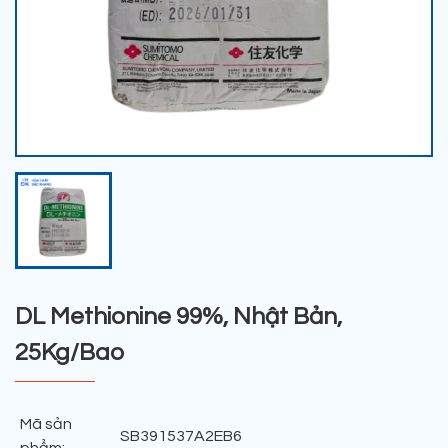
DL Methionine 99%, Nhật Bản,
25Kg/Bao
Mã sản
SB391537A2EB6