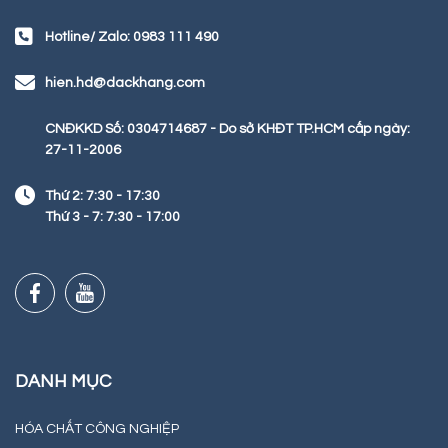
Hotline/ Zalo: 0983 111 490
hien.hd@dackhang.com
CNĐKKD Số: 0304714687 - Do sở KHĐT TP.HCM cấp ngày:
27-11-2006
Thứ 2: 7:30 - 17:30
Thứ 3 - 7: 7:30 - 17:00
DANH MỤC
HÓA CHẤT CÔNG NGHIỆP