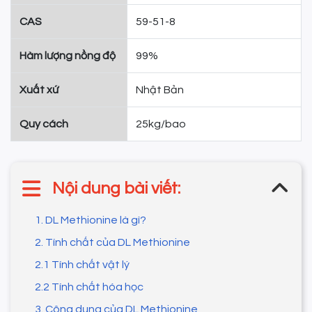
CAS
59-51-8
Hàm lượng nồng độ
99%
Xuất xứ
Nhật Bản
Quy cách
25kg/bao
Nội dung bài viết:
1. DL Methionine là gì?
2. Tính chất của DL Methionine
2.1 Tính chất vật lý
2.2 Tính chất hóa học
3. Công dụng của DL Methionine