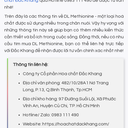
chất Đắc Khang
qua Hotline 0983 111 490 để được tư vấn
nhé!
Trên đây là các thông tin về DL Methionine - một loại hoá
chất được sử dụng nhiều trong chăn nuôi. Vậy hy vọng với
những thông tin này sẽ giúp bạn có thêm nhiều kiến thức
cần thiết và bổ ích trong cuộc sống. Đồng thời, nếu có nhu
cầu tìm mua DL Methionine, bạn có thể liên hệ trực tiếp
với Đắc Khang để nhận được lời tư vấn chính xác nhất nhé!
Thông tin liên hệ:
Công ty Cổ phần Hóa chất Đắc Khang
Địa chỉ văn phòng: 482/10/28A1 Nơ Trang
Long, P.13, Q.Bình Thạnh, Tp.HCM
Địa chỉ kho hàng: 97 Đường Suối Lội, Xã Phước
Vĩnh An, Huyện Củ Chi, TP. Hồ Chí Minh
Hotline/ Zalo: 0983 111 490
Website: https://hoachatdackhang.com/