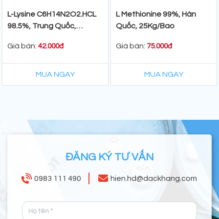
L-Lysine C6H14N2O2.HCL
L Methionine 99%, Hàn
98.5%, Trung Quốc,
Quốc, 25Kg/Bao
25kg/Bao
Giá bán:
Giá bán:
42.000đ
75.000đ
MUA NGAY
MUA NGAY
ĐĂNG KÝ TƯ VẤN
0983 111 490
hien.hd@dackhang.com