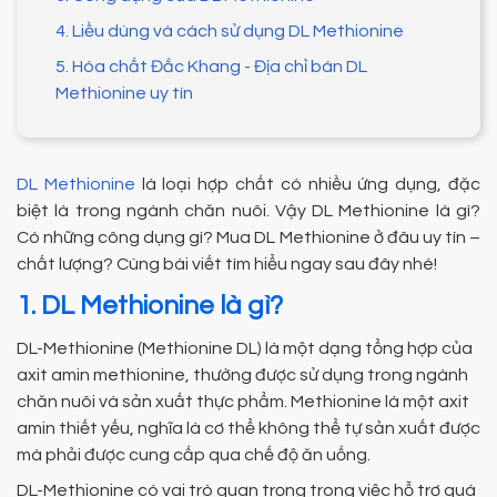
4. Liều dùng và cách sử dụng DL Methionine
5. Hóa chất Đắc Khang - Địa chỉ bán DL
Methionine uy tín
DL Methionine
là loại hợp chất có nhiều ứng dụng, đặc
biệt là trong ngành chăn nuôi. Vậy DL Methionine là gì?
Có những công dụng gì? Mua DL Methionine ở đâu uy tín –
chất lượng? Cùng bài viết tìm hiểu ngay sau đây nhé!
1. DL Methionine là gì?
DL-Methionine (Methionine DL) là một dạng tổng hợp của
axit amin methionine, thường được sử dụng trong ngành
chăn nuôi và sản xuất thực phẩm. Methionine là một axit
amin thiết yếu, nghĩa là cơ thể không thể tự sản xuất được
mà phải được cung cấp qua chế độ ăn uống.
DL-Methionine có vai trò quan trọng trong việc hỗ trợ quá