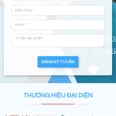
ĐĂNG KÝ TƯ VẤN
THƯƠNG HIỆU ĐẠI DIỆN