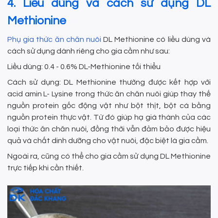
4. Liều dùng và cách sử dụng DL
Methionine
Phụ gia thức ăn chăn nuôi
DL Methionine có liều dùng và
cách sử dụng dành riêng cho gia cầm như sau:
Liều dùng: 0.4 - 0.6% DL-Methionine tối thiểu
Cách sử dụng: DL Methionine thường được kết hợp với
acid amin L- Lysine trong thức ăn chăn nuôi giúp thay thế
nguồn protein gốc động vật như bột thịt, bột cá bằng
nguồn protein thực vật. Từ đó giúp hạ giá thành của các
loại thức ăn chăn nuôi, đồng thời vẫn đảm bảo được hiệu
quả và chất dinh dưỡng cho vật nuôi, đặc biệt là gia cầm.
Ngoài ra, cũng có thể cho gia cầm sử dụng DL Methionine
trực tiếp khi cần thiết.