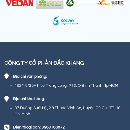
CÔNG TY CỔ PHẦN ĐẮC KHANG
Địa chỉ văn phòng:
482/10/28A1 Nơ Trang Long, P.13, Q.Bình Thạnh, Tp.HCM
Địa chỉ kho hàng:
97 Đường Suối Lội, Xã Phước Vĩnh An, Huyện Củ Chi, TP. Hồ
Chí Minh
Điện thoại bàn: 0983186072