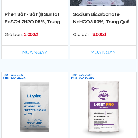
Phèn Sắt - Sắt (II) Sunfat
Sodium Bicarbonate
FeSO4.7H2O 98%, Trung
NaHCO3 99%, Trung Quốc,
Quốc, 25kg/Bao
25kg/bao
Giá bán:
Giá bán:
3.000đ
8.000đ
MUA NGAY
MUA NGAY