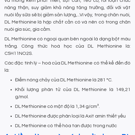
và móng kém phát triển, sụt cân, teo cơ, rối loạn chức
năng thận, suy giảm khả năng tăng trưởng, đối với vật
nuôi lấy sữa sẽ bị giảm sản lượng,...Vì vậy, trong chăn nuôi,
DL Methionine là hợp chất cần có và nên có trong chăn
nuôi gia súc, gia cầm.
DL Methionine có ngoại quan bên ngoài là dạng bột màu
trắng. Công thức hoá học của DL Methionine là:
C5H11NO2S.
Các đặc tính lý – hoá của DL Methionine có thể kể đến đó
là:
Điểm nóng chảy của DL Methionine là 281 °C.
Khối lượng phân tử của DL Methionine là 149,21
g/mol.
DL Methionine có mật độ là 1,34 g/cm³.
DL Methionine được phân loại là Axit amin thiết yếu
DL Methionine có thể hòa tan được trong nước