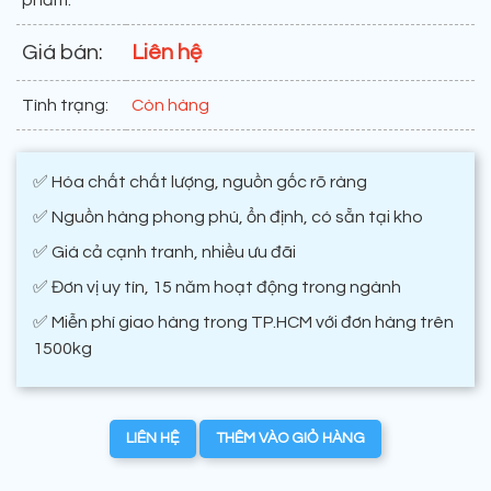
phẩm:
Giá bán:
Liên hệ
Tình trạng:
Còn hàng
✅ Hóa chất chất lượng, nguồn gốc rõ ràng
✅ Nguồn hàng phong phú, ổn định, có sẵn tại kho
✅ Giá cả cạnh tranh, nhiều ưu đãi
✅ Đơn vị uy tín, 15 năm hoạt động trong ngành
✅ Miễn phí giao hàng trong TP.HCM với đơn hàng trên
1500kg
LIÊN HỆ
THÊM VÀO GIỎ HÀNG