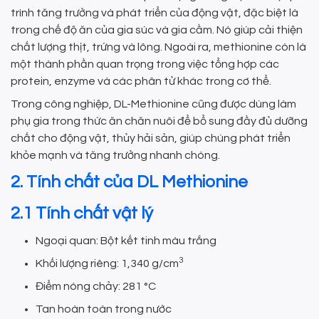
trình tăng trưởng và phát triển của động vật, đặc biệt là
trong chế độ ăn của gia súc và gia cầm. Nó giúp cải thiện
chất lượng thịt, trứng và lông. Ngoài ra, methionine còn là
một thành phần quan trọng trong việc tổng hợp các
protein, enzyme và các phân tử khác trong cơ thể.
Trong công nghiệp, DL-Methionine cũng được dùng làm
phụ gia trong thức ăn chăn nuôi để bổ sung đầy đủ dưỡng
chất cho động vật, thủy hải sản, giúp chúng phát triển
khỏe mạnh và tăng trưởng nhanh chóng.
2. Tính chất của DL Methionine
2.1 Tính chất vật lý
Ngoại quan: Bột kết tinh màu trắng
3
Khối lượng riêng: 1,340 g/cm
Điểm nóng chảy: 281 °C
Tan hoàn toàn trong nước