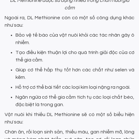
DL Methionine được sử dụng nhiều trong chăn nuôi gia
cầm
Ngoài ra, DL Methionine còn có một số công dụng khác
như sau:
Bảo vệ tế bào của vật nuôi khỏi các tác nhân gây ô
nhiễm.
Tạo điều kiện thuận lợi cho quá trình giải độc của cơ
thể gia cầm.
Giúp cơ thể hấp thụ tốt hơn các chất như selen và
kẽm.
Hỗ trợ cơ thể bài tiết các loại kim loại nặng ra ngoài.
Ngăn ngừa cơ thể gia cầm tích tụ các loại chất béo,
đặc biệt là trong gan.
Vật nuôi khi thiếu DL Methionine sẽ có một số biểu hiện
như sau:
Chán ăn, rối loạn sinh sản, thiếu máu, gan nhiễm mỡ, lông