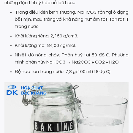
những đặc tính lý hóa nổi bật sau.
Trong điều kiện bình thường, NaHCO3 tồn tại ở dạng
bột mịn, màu trắng với khả năng hút ẩm tốt, tan rất ít
trong nước.
Khối lượng riêng: 2,159 g/cm3.
Khối lượng mol: 84,007 g/mol.
Nhiệt độ nóng chảy: Phân huỷ tại 50 độ C. Phương
trinh phân hủy NaHCO3 → Na2CO3 + CO2 + H2O
Độ hoà tan trong nước: 7,8 g/100 ml (18 độ C).