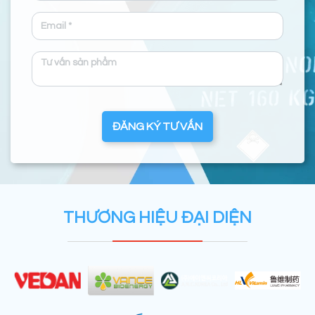
ĐĂNG KÝ TƯ VẤN
THƯƠNG HIỆU ĐẠI DIỆN