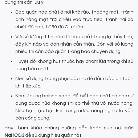
dùng thì cần lưu ý:
Bảo quản hóa chất ở nơi khô ráo, thoáng mát, tránh
ánh nắng mặt trời chiếu vào trực tiếp, tránh nơi có
nhiệt độ cao, từ 50 độ C trở lên.
Với số lượng ít thì nên để hóa chất trong lọ thủy tinh,
đậy kín nắp và dán nhãn cẩn thận. Còn với số lượng
nhiều thì cần bảo quản trong bao chuyên dụng.
Tuyệt đối không hút thuốc hay châm lửa trong khi sử
dụng hóa chất.
Nên sử dụng trang phục bảo hộ để đảm bảo an toàn
khi tiếp xúc.
Khi sử dụng baking soda, để biết hóa chất có còn sử
dụng được nữa không thì có thể thử với nước nóng.
Nếu bột tạo bọt khí trong nước nóng nghĩa là vẫn
còn công dụng.
Hay tham khảo những hướng dẫn khác của nơi
bán
NaHCO3
để sử dụng hiệu quả nhất.