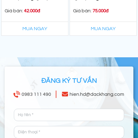
25kg/Bao
Giá bán:
Giá bán:
42.000đ
75.000đ
MUA NGAY
MUA NGAY
ĐĂNG KÝ TƯ VẤN
0983 111 490
hien.hd@dackhang.com