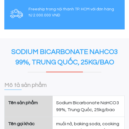
Freeship trong nội thành TP. HCM với đơn hàng
từ 2.000.000 VNĐ
SODIUM BICARBONATE NAHCO3
99%, TRUNG QUỐC, 25KG/BAO
Mô tả sản phẩm
Tên sản phẩm
Sodium Bicarbonate NaHCO3
99%, Trung Quốc, 25kg/bao
Tên gọi khác
muối nở, baking soda, cooking