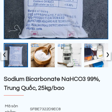
‹
›
Sodium Bicarbonate NaHCO3 99%,
Trung Quốc, 25kg/bao
Mã sản
SFBE7322D9EC8