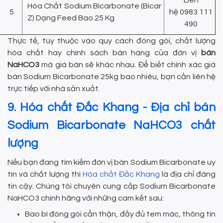
Liên
Hóa Chất Sodium Bicarbonate (Bicar
5
hệ
0983 111
Z) Dạng Feed Bao 25 Kg
490
Thực tế, tùy thuộc vào quy cách đóng gói, chất lượng
hóa chất hay chính sách bán hàng của đơn vị
bán
NaHCO3
mà giá bán sẽ khác nhau. Để biết chính xác giá
bán Sodium Bicarbonate 25kg
bao nhiêu, bạn cần liên hệ
trực tiếp với nhà sản xuất.
9. Hóa chất Đắc Khang - Địa chỉ bán
Sodium Bicarbonate NaHCO3 chất
lượng
Nếu bạn đang tìm kiếm đơn vị bán Sodium Bicarbonate uy
tín và chất lượng thì
Hóa chất Đắc Khang
là địa chỉ đáng
tin cậy. Chúng tôi chuyên cung cấp Sodium Bicarbonate
NaHCO3 chính hãng với những cam kết sau:
Bao bì đóng gói cẩn thận, đầy đủ tem mác, thông tin