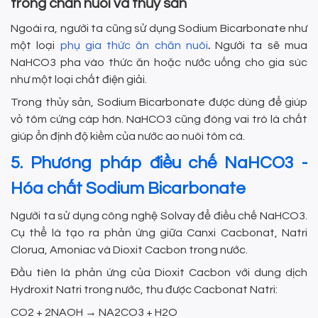
trong chăn nuôi và thủy sản
Ngoài ra, người ta cũng sử dụng Sodium Bicarbonate như
một loại
phụ gia thức ăn chăn nuôi
.
Người
ta sẽ mua
NaHCO3 pha vào thức ăn hoặc nước uống cho gia súc
như một loại chất điện giải.
Trong thủy sản, Sodium Bicarbonate được dùng để giúp
vỏ tôm cứng cáp hơn. NaHCO3 cũng đóng vai trò là chất
giúp ổn định độ kiềm của nước ao nuôi tôm cá.
5. Phương pháp điều chế NaHCO3 -
Hóa chất Sodium Bicarbonate
Người ta sử dụng công nghệ Solvay để điều chế NaHCO3.
Cụ thể là tạo ra phản ứng giữa Canxi Cacbonat, Natri
Clorua, Amoniac và Dioxit Cacbon trong nước.
Đầu tiên là phản ứng của Dioxit Cacbon với dung dịch
Hydroxit Natri trong nước, thu được Cacbonat Natri:
CO2 + 2NAOH → NA2CO3 + H2O