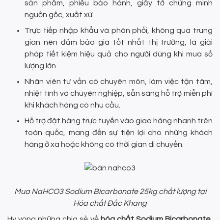
sản phẩm, phiếu bảo hành, giấy tờ chứng minh
nguồn gốc, xuất xứ.
Trực tiếp nhập khẩu và phân phối, không qua trung
gian nên đảm bảo giá tốt nhất thị trường, là giải
pháp tiết kiệm hiệu quả cho người dùng khi mua số
lượng lớn.
Nhân viên tư vấn có chuyên môn, làm việc tận tâm,
nhiệt tình và chuyên nghiệp, sẵn sàng hỗ trợ miễn phí
khi khách hàng có nhu cầu.
Hỗ trợ đặt hàng trực tuyến vào giao hàng nhanh trên
toàn quốc, mang đến sự tiện lợi cho những khách
hàng ở xa hoặc không có thời gian di chuyển.
Mua NaHCO3 Sodium Bicarbonate 25kg chất lượng tại
Hóa chất Đắc Khang
Hy vọng những chia sẻ về
hóa chất Sodium Bicarbonate,