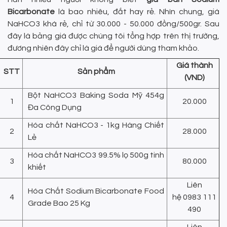
Bicarbonate
là bao nhiêu, đắt hay rẻ. Nhìn chung, giá
NaHCO3 khá rẻ, chỉ từ 30.000 - 50.000 đồng/500gr. Sau
đây là bảng giá được chúng tôi tổng hợp trên thị trường,
đương nhiên đây chỉ là giá để người dùng tham khảo.
Giá thành
STT
Sản phẩm
(VND)
Bột NaHCO3 Baking Soda Mỹ 454g
1
20.000
Đa Công Dụng
Hóa chất NaHCO3 - 1kg Hàng Chiết
2
28.000
Lẻ
Hóa chất NaHCO3 99.5% lọ 500g tinh
3
80.000
khiết
Liên
Hóa Chất Sodium Bicarbonate Food
4
hệ
0983 111
Grade Bao 25 Kg
490