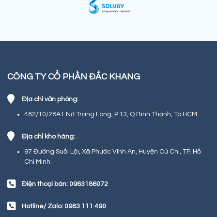
CÔNG TY CỔ PHẦN ĐẮC KHANG
Địa chỉ văn phòng:
482/10/28A1 Nơ Trang Long, P.13, Q.Bình Thạnh, Tp.HCM
Địa chỉ kho hàng:
97 Đường Suối Lội, Xã Phước Vĩnh An, Huyện Củ Chi, TP. Hồ
Chí Minh
Điện thoại bàn: 0983186072
Hotline/ Zalo: 0983 111 490