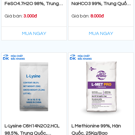
FeSO4.7H2O 98%, Trung
NaHCO3 99%, Trung Quốc,
Quốc, 25kg/Bao
25kg/bao
Giá bán:
Giá bán:
3.000đ
8.000đ
MUA NGAY
MUA NGAY
L-Lysine C6H14N2O2.HCL
L Methionine 99%, Hàn
98.5%, Trung Quốc,
Quốc, 25Kg/Bao