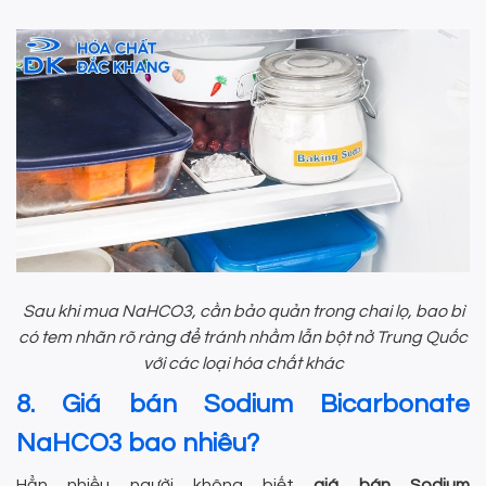
Sau khi mua NaHCO3, cần bảo quản trong chai lọ, bao bì
có tem nhãn rõ ràng để tránh nhầm lẫn bột nở Trung Quốc
với các loại hóa chất khác
8. Giá bán Sodium Bicarbonate
NaHCO3 bao nhiêu?
Hẳn nhiều người không biết
giá bán Sodium