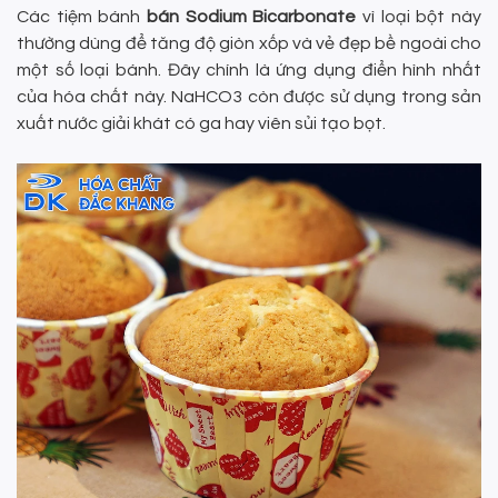
Các tiệm bánh
bán Sodium Bicarbonate
vì loại bột này
thường dùng để tăng độ giòn xốp và vẻ đẹp bề ngoài cho
một số loại bánh. Đây chính là ứng dụng điển hình nhất
của hóa chất này. NaHCO3 còn được sử dụng trong sản
xuất nước giải khát có ga hay viên sủi tạo bọt.