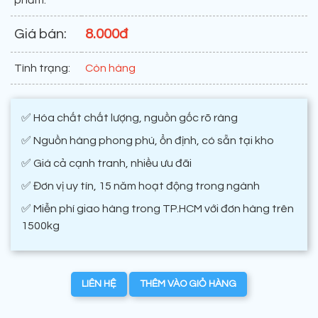
phẩm:
Giá bán:
8.000đ
Tình trạng:
Còn hàng
✅ Hóa chất chất lượng, nguồn gốc rõ ràng
✅ Nguồn hàng phong phú, ổn định, có sẵn tại kho
✅ Giá cả cạnh tranh, nhiều ưu đãi
✅ Đơn vị uy tín, 15 năm hoạt động trong ngành
✅ Miễn phí giao hàng trong TP.HCM với đơn hàng trên
1500kg
LIÊN HỆ
THÊM VÀO GIỎ HÀNG