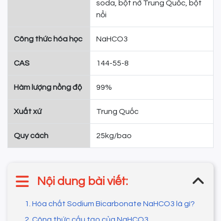
soda, bột nở Trung Quốc, bột
nổi
Công thức hóa học
NaHCO3
CAS
144-55-8
Hàm lượng nồng độ
99%
Xuất xứ
Trung Quốc
Quy cách
25kg/bao
Nội dung bài viết:
1. Hóa chất Sodium Bicarbonate NaHCO3 là gì?
2. Công thức cấu tạo của NaHCO3