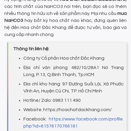
các
tính chất của NaHCO3 nói trên, bạn đọc sẽ có thêm
nhiều thông tin hữu ích về sản phẩm này. Mọi nhu cầu
mua
NaHCO3
hay bất kỳ hóa chất nào khác, đừng quên liên
hệ đến Hóa chất Đắc Khang để được tư vấn, báo giá và
cung cấp nhanh chóng.
Thông tin liên hệ:
Công ty Cổ phần Hóa chất Đắc Khang
Địa chỉ văn phòng: 482/10/28A1 Nơ Trang
Long, P.13, Q.Bình Thạnh, Tp.HCM
Địa chỉ kho hàng: 97 Đường Suối Lội, Xã Phước
Vĩnh An, Huyện Củ Chi, TP. Hồ Chí Minh
Hotline/ Zalo: 0983 111 490
Website: https://hoachatdackhang.com/
Facebook:
https://www.facebook.com/profile.
php?id=61576170766181