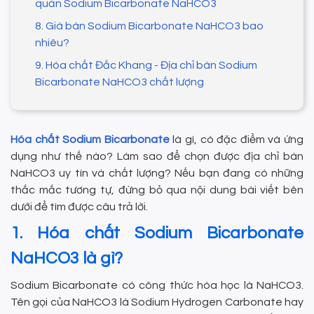
quản Sodium Bicarbonate NaHCO3
8. Giá bán Sodium Bicarbonate NaHCO3 bao
nhiêu?
9. Hóa chất Đắc Khang - Địa chỉ bán Sodium
Bicarbonate NaHCO3 chất lượng
Hóa chất Sodium Bicarbonate
là gì, có đặc điểm và ứng
dụng như thế nào? Làm sao để chọn được địa chỉ bán
NaHCO3 uy tín và chất lượng? Nếu bạn đang có những
thắc mắc tương tự, đừng bỏ qua nội dung bài viết bên
dưới để tìm được câu trả lời.
1. Hóa chất Sodium Bicarbonate
NaHCO3 là gì?
Sodium Bicarbonate có công thức hóa học là NaHCO3.
Tên gọi của NaHCO3 là Sodium Hydrogen Carbonate hay