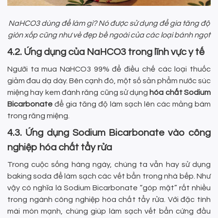
NaHCO3 dùng để làm gì? Nó
được sử dụng để gia tăng độ
giòn xốp cũng như vẻ đẹp bề ngoài của các loại bánh ngọt
4.2. Ứng dụng của NaHCO3 trong lĩnh vực y tế
Người ta mua NaHCO3 99% để điều chế các loại thuốc
giảm đau dạ dày. Bên cạnh đó, một số sản phẩm nước súc
miệng hay kem đánh răng cũng sử dụng
hóa chất Sodium
Bicarbonate
để gia tăng độ làm sạch lên các mảng bám
trong răng miệng.
4.3. Ứng dụng Sodium Bicarbonate vào công
nghiệp hóa chất tẩy rửa
Trong cuộc sống hàng ngày, chúng ta vẫn hay sử dụng
baking soda để làm sạch các vết bẩn trong nhà bếp. Như
vậy có nghĩa là Sodium Bicarbonate “góp mặt” rất nhiều
trong ngành công nghiệp hóa chất tẩy rửa. Với đặc tính
mài mòn mạnh, chúng giúp làm sạch vết bẩn cứng đầu