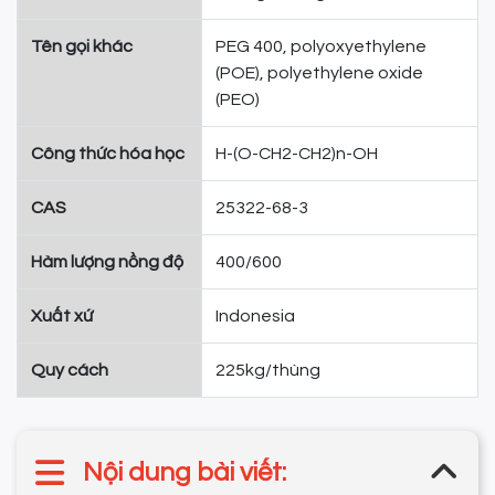
Tên gọi khác
PEG 400, polyoxyethylene
(POE), polyethylene oxide
(PEO)
Công thức hóa học
H-(O-CH2-CH2)n-OH
CAS
25322-68-3
Hàm lượng nồng độ
400/600
Xuất xứ
Indonesia
Quy cách
225kg/thùng
Nội dung bài viết: