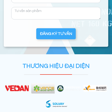
ĐĂNG KÝ TƯ VẤN
THƯƠNG HIỆU ĐẠI DIỆN