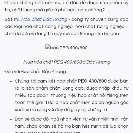
khoăn không biết nên mua ở đâu để được sản phẩm uy
tín, chất lượng mà giá cả phù hợp, phải chăng?
Bật mí,
Hóa chất Đắc Khang
- công ty chuyên cung cấp
các loại hóa chất công nghiệp, hóa chất nông nghiệp…
chính là đơn vị đáng tin cậy mà bạn không nên bỏ qua.
Mua hóa chất PEG 400/600 ở Đắc Khang
Đến với Hóa chất Đắc Khang:
Chúng tôi cam kết hóa chất
PEG 400/600
được bán
ra là sản phẩm chất lượng cao, được nhập khẩu từ
nhiều tập đoàn, thương hiệu hóa chất nổi tiếng trên
toàn thế giới. Tức là hóa chất luôn có có nguồn gốc
xuất xứ rõ ràng với đầy đủ giấy tờ, chứng từ.
Bạn sẽ được đội ngũ nhân viên tư vấn nhiệt tình, tận
tâm, chắc chắn sẽ hỗ trợ bạn hết mình để lựa chọn