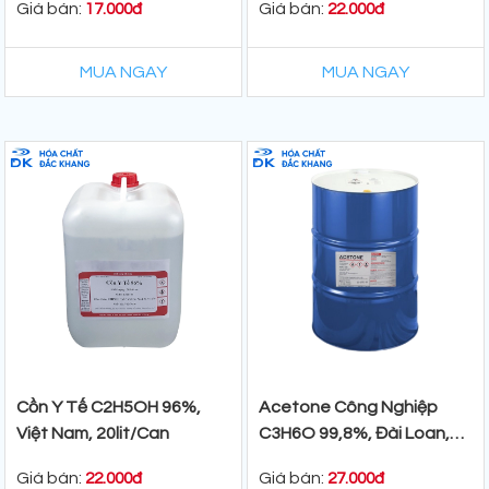
Giá bán:
Giá bán:
17.000đ
22.000đ
MUA NGAY
MUA NGAY
Cồn Y Tế C2H5OH 96%,
Acetone Công Nghiệp
Việt Nam, 20lit/Can
C3H6O 99,8%, Đài Loan,
160Kg/Phuy
Giá bán:
Giá bán:
22.000đ
27.000đ