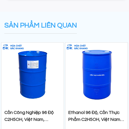
SẢN PHẨM LIÊN QUAN
Cồn Công Nghiệp 96 Độ
Ethanol 96 Độ, Cồn Thực
C2H5OH, Việt Nam,
Phẩm C2H5OH, Việt Nam,
200lit/Phuy
200 lit/Phuy