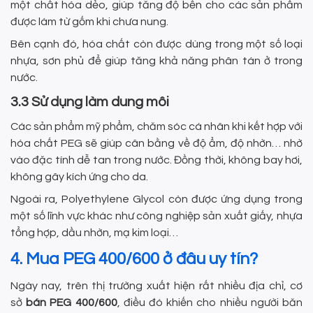
một chất hóa dẻo, giúp tăng độ bền cho các sản phẩm
được làm từ gốm khi chưa nung.
Bên cạnh đó, hóa chất còn được dùng trong một số loại
nhựa, sơn phủ để giúp tăng khả năng phân tán ở trong
nước.
3.3 Sử dụng làm dung môi
Các sản phẩm mỹ phẩm, chăm sóc cá nhân khi kết hợp với
hóa chất PEG sẽ giúp cân bằng về độ ẩm, độ nhờn… nhờ
vào đặc tính dễ tan trong nước. Đồng thời, không bay hơi,
không gây kích ứng cho da.
Ngoài ra, Polyethylene Glycol còn được ứng dụng trong
một số lĩnh vực khác như công nghiệp sản xuất giấy, nhựa
tổng hợp, dầu nhờn, mạ kim loại…
4. Mua PEG 400/600 ở đâu uy tín?
Ngày nay, trên thị trường xuất hiện rất nhiều địa chỉ, cơ
sở
bán PEG 400/600
, điều đó khiến cho nhiều người băn