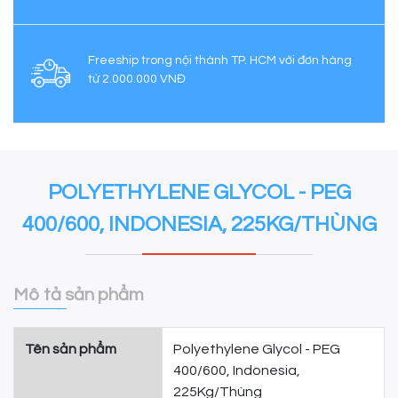
Freeship trong nội thành TP. HCM với đơn hàng
từ 2.000.000 VNĐ
POLYETHYLENE GLYCOL - PEG
400/600, INDONESIA, 225KG/THÙNG
Mô tả sản phẩm
Tên sản phẩm
Polyethylene Glycol - PEG
400/600, Indonesia,
225Kg/Thùng