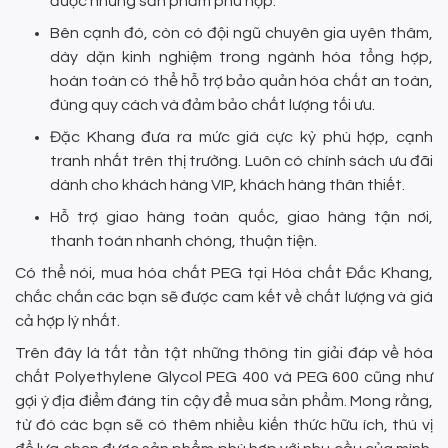
được những sản phẩm phù hợp.
Bên cạnh đó, còn có đội ngũ chuyên gia uyên thâm,
dày dặn kinh nghiệm trong ngành hóa tổng hợp,
hoàn toàn có thể hỗ trợ bảo quản hóa chất an toàn,
đúng quy cách và đảm bảo chất lượng tối ưu.
Đặc Khang đưa ra mức giá cực kỳ phù hợp, cạnh
tranh nhất trên thị trường. Luôn có chính sách ưu đãi
dành cho khách hàng VIP, khách hàng thân thiết.
Hỗ trợ giao hàng toàn quốc, giao hàng tận nơi,
thanh toán nhanh chóng, thuận tiện.
Có thể nói, mua hóa chất PEG tại Hóa chất Đắc Khang,
chắc chắn các bạn sẽ được cam kết về chất lượng và giá
cả hợp lý nhất.
Trên đây là tất tần tật những thông tin giải đáp về hóa
chất Polyethylene Glycol PEG 400 và PEG 600 cũng như
gợi ý địa điểm đáng tin cậy để mua sản phẩm. Mong rằng,
từ đó các bạn sẽ có thêm nhiều kiến thức hữu ích, thú vị