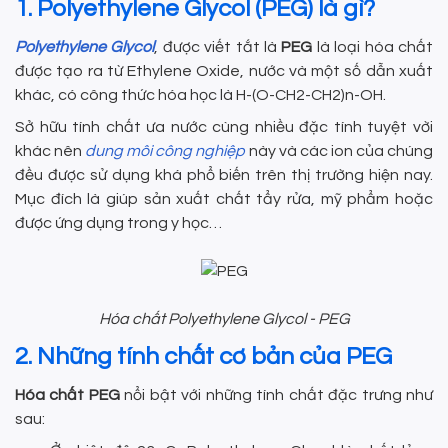
1. Polyethylene Glycol (PEG) là gì?
Polyethylene Glycol
, được viết tắt là
PEG
là loại hóa chất
được tạo ra từ Ethylene Oxide, nước và một số dẫn xuất
khác, có công thức hóa học là H-(O-CH2-CH2)n-OH.
Sở hữu tính chất ưa nước cùng nhiều đặc tính tuyệt vời
khác nên
dung môi công nghiệp
này và các ion của chúng
đều được sử dụng khá phổ biến trên thị trường hiện nay.
Mục đích là giúp sản xuất chất tẩy rửa, mỹ phẩm hoặc
được ứng dụng trong y học…
Hóa chất Polyethylene Glycol - PEG
2. Những tính chất cơ bản của PEG
Hóa chất PEG
nổi bật với những tính chất đặc trưng như
sau: