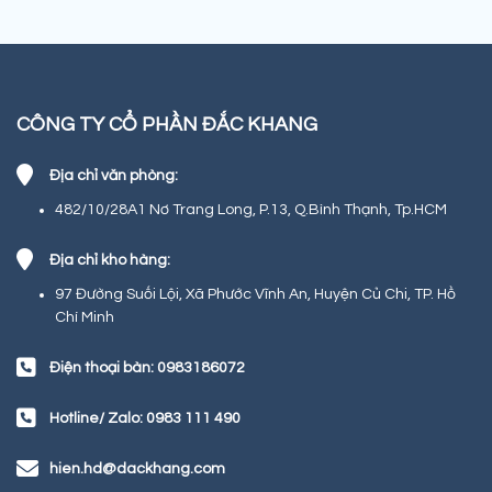
CÔNG TY CỔ PHẦN ĐẮC KHANG
Địa chỉ văn phòng:
482/10/28A1 Nơ Trang Long, P.13, Q.Bình Thạnh, Tp.HCM
Địa chỉ kho hàng:
97 Đường Suối Lội, Xã Phước Vĩnh An, Huyện Củ Chi, TP. Hồ
Chí Minh
Điện thoại bàn: 0983186072
Hotline/ Zalo: 0983 111 490
hien.hd@dackhang.com