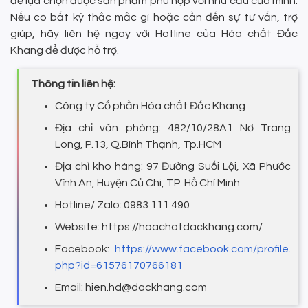
để lựa chọn được sản phẩm phù hợp với nhu cầu của mình.
Nếu có bất kỳ thắc mắc gì hoặc cần đến sự tư vấn, trợ
giúp, hãy liên hệ ngay với Hotline của Hóa chất Đắc
Khang để được hỗ trợ.
Thông tin liên hệ:
Công ty Cổ phần Hóa chất Đắc Khang
Địa chỉ văn phòng: 482/10/28A1 Nơ Trang
Long, P.13, Q.Bình Thạnh, Tp.HCM
Địa chỉ kho hàng: 97 Đường Suối Lội, Xã Phước
Vĩnh An, Huyện Củ Chi, TP. Hồ Chí Minh
Hotline/ Zalo: 0983 111 490
Website:
https://hoachatdackhang.com/
Facebook:
https://www.facebook.com/profile.
php?id=61576170766181
Email: hien.hd@dackhang.com