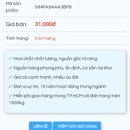
Mã sản
S84FA9AAA3BFB
phẩm:
Giá bán:
31.000đ
Tình trạng:
Còn hàng
✅ Hóa chất chất lượng, nguồn gốc rõ ràng
✅ Nguồn hàng phong phú, ổn định, có sẵn tại kho
✅ Giá cả cạnh tranh, nhiều ưu đãi
✅ Đơn vị uy tín, 15 năm hoạt động trong ngành
✅ Miễn phí giao hàng trong TP.HCM với đơn hàng trên
1500kg
LIÊN HỆ
THÊM VÀO GIỎ HÀNG