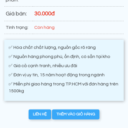
phẩm:
Giá bán:
30.000đ
Tình trạng:
Còn hàng
✅ Hóa chất chất lượng, nguồn gốc rõ ràng
✅ Nguồn hàng phong phú, ổn định, có sẵn tại kho
✅ Giá cả cạnh tranh, nhiều ưu đãi
✅ Đơn vị uy tín, 15 năm hoạt động trong ngành
✅ Miễn phí giao hàng trong TP.HCM với đơn hàng trên
1500kg
LIÊN HỆ
THÊM VÀO GIỎ HÀNG