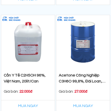
Cồn Y Tế C2H5OH 96%,
Acetone Công Nghiệp
Việt Nam, 20lit/Can
C3H6O 99,8%, Đài Loan,
160Kg/Phuy
Giá bán:
Giá bán:
22.000đ
27.000đ
MUA NGAY
MUA NGAY