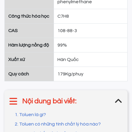
phenylmethane
Công thức hóa học
C7H8
CAS
108-88-3
Hàm lượng nồng độ
99%
Xuất xứ
Hàn Quốc
Quy cách
179Kg/phuy
Nội dung bài viết:
1. Toluen là gì?
2. Toluen có những tính chất lý hóa nào?