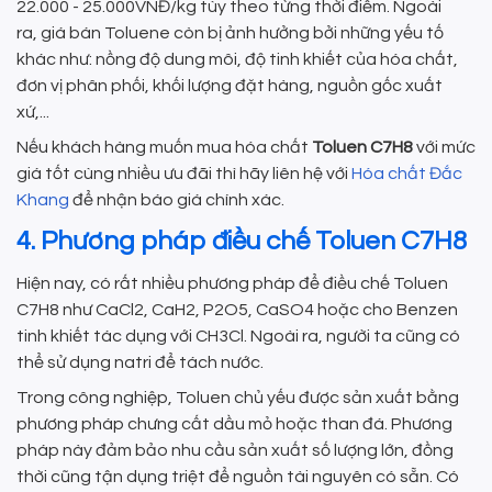
22.000 - 25.000VNĐ/kg tùy theo từng thời điểm. Ngoài
ra, giá bán Toluene còn bị ảnh hưởng bởi những yếu tố
khác như: nồng độ dung môi, độ tinh khiết của hóa chất,
đơn vị phân phối, khối lượng đặt hàng, nguồn gốc xuất
xứ,...
Nếu khách hàng muốn mua hóa chất
Toluen C7H8
với mức
giá tốt cùng nhiều ưu đãi thì hãy liên hệ với
Hóa chất Đắc
Khang
để nhận báo giá chính xác.
4. Phương pháp điều chế Toluen C7H8
Hiện nay, có rất nhiều phương pháp để điều chế Toluen
C7H8 như CaCl2, CaH2, P2O5, CaSO4 hoặc cho Benzen
tinh khiết tác dụng với CH3Cl. Ngoài ra, người ta cũng có
thể sử dụng natri để tách nước.
Trong công nghiệp, Toluen chủ yếu được sản xuất bằng
phương pháp chưng cất dầu mỏ hoặc than đá. Phương
pháp này đảm bảo nhu cầu sản xuất số lượng lớn, đồng
thời cũng tận dụng triệt để nguồn tài nguyên có sẵn. Có