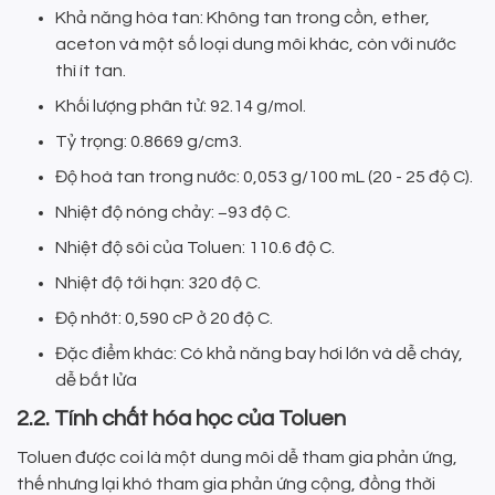
Khả năng hòa tan: Không tan trong cồn, ether,
aceton và một số loại dung môi khác, còn với nước
thì ít tan.
Khối lượng phân tử: 92.14 g/mol.
Tỷ trọng: 0.8669 g/cm3.
Độ hoà tan trong nước: 0,053 g/100 mL (20 - 25 độ C).
Nhiệt độ nóng chảy: −93 độ C.
Nhiệt độ sôi của Toluen: 110.6 độ C.
Nhiệt độ tới hạn: 320 độ C.
Độ nhớt: 0,590 cP ở 20 độ C.
Đặc điểm khác: Có khả năng bay hơi lớn và dễ cháy,
dễ bắt lửa
2.2. Tính chất hóa học của Toluen
Toluen được coi là một dung môi dễ tham gia phản ứng,
thế nhưng lại khó tham gia phản ứng cộng, đồng thời