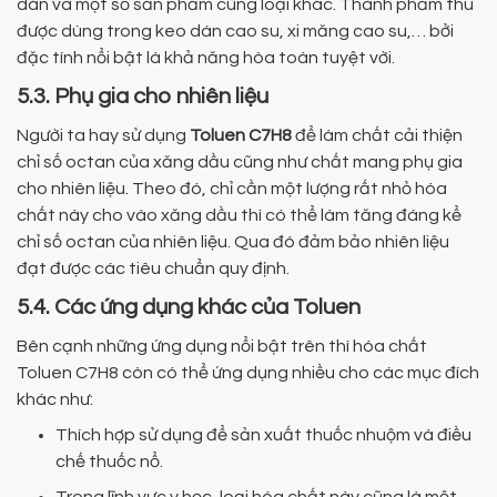
dán và một số sản phẩm cùng loại khác. Thành phẩm thu
được dùng trong keo dán cao su, xi măng cao su,… bởi
đặc tính nổi bật là khả năng hòa toàn tuyệt vời.
5.3. Phụ gia cho nhiên liệu
Người ta hay sử dụng
Toluen C7H8
để làm chất cải thiện
chỉ số octan của xăng dầu cũng như chất mang phụ gia
cho nhiên liệu. Theo đó, chỉ cần một lượng rất nhỏ hóa
chất này cho vào xăng dầu thì có thể làm tăng đáng kể
chỉ số octan của nhiên liệu. Qua đó đảm bảo nhiên liệu
đạt được các tiêu chuẩn quy định.
5.4. Các ứng dụng khác của Toluen
Bên cạnh những ứng dụng nổi bật trên thì hóa chất
Toluen C7H8 còn có thể ứng dụng nhiều cho các mục đích
khác như:
Thích hợp sử dụng để sản xuất thuốc nhuộm và điều
chế thuốc nổ.
Trong lĩnh vực y học, loại hóa chất này cũng là một