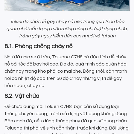
Toluen là chất dễ gây cháy nổ nên trong quá trình bảo
quản phải cẩn trọng môi trường cũng như vật dụng chứa,
tránh gây nguy hiểm đến con người và tài sản
8.1. Phòng chống cháy nổ
Như đã chia sẻ ở trên, Toluene C7H8 có đặc tính dễ cháy
nổ bởi tốc độ bay hơi cao. Do đó, quá trình bảo quản hóa
chất này trong kho phải có mái che. Đồng thời, cần tránh
nơi có nhiệt độ cao trên 50 độ C hay những vị trí dễ gây
hỏa hoạn, cháy nổ.
8.2. Vật chứa
Để chứa dung môi Toluen C7H8, bạn cần sử dụng loại
thùng chuyên dụng, tránh sử dụng vật dụng không đúng.
Bên cạnh đó, nếu dùng thùng phuy đã qua sử dụng chứa
Toluene thì phải vệ sinh cẩn thận trước khi dùng. Bởi lượng