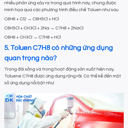
nhiều phản ứng xảy ra trong quá trình này, chúng được
minh họa qua các phương trình điều chế Toluen như sau
C6H6 + Cl2 → C6H5Cl + HCl
C6H5Cl + CH3Cl + 2Na → C7H8 + 2NaCl
C6H6 + CH3Cl → C7H8 + HCl
5. Toluen C7H8 có những ứng dụng
quan trọng nào?
Trong đời sống và trong hoạt động sản xuất hiện nay,
Toluene C7H8 được ứng dụng rộng rãi. Có thể kể đến một
số ứng dụng nổi bật như: