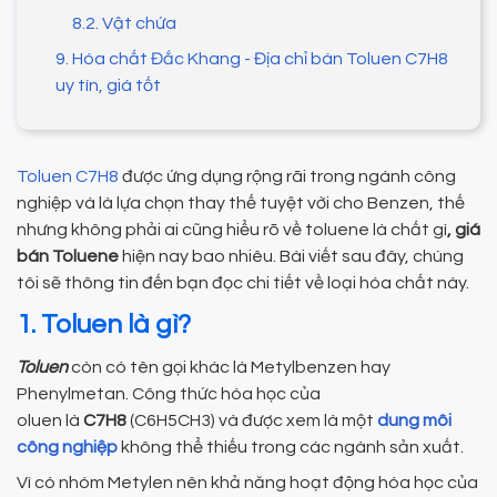
8.2. Vật chứa
9. Hóa chất Đắc Khang - Địa chỉ bán Toluen C7H8
uy tín, giá tốt
Toluen C7H8
được ứng dụng rộng rãi trong ngành công
nghiệp và là lựa chọn thay thế tuyệt vời cho Benzen, thế
nhưng không phải ai cũng hiểu rõ về toluene là chất gì
, giá
bán Toluene
hiện nay bao nhiêu. Bài viết sau đây, chúng
tôi sẽ thông tin đến bạn đọc chi tiết về loại hóa chất này.
1. Toluen là gì?
Toluen
còn có tên gọi khác là Metylbenzen hay
Phenylmetan. Công thức hóa học của
oluen là
C7H8
(C6H5CH3) và được xem là một
dung môi
công nghiệp
không thể thiếu trong các ngành sản xuất.
Vì có nhóm Metylen nên khả năng hoạt động hóa học của