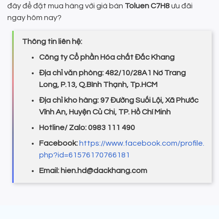
đây để đặt mua hàng với giá bán
Toluen C7H8
ưu đãi
ngay hôm nay?
Thông tin liên hệ:
Công ty Cổ phần Hóa chất Đắc Khang
Địa chỉ văn phòng: 482/10/28A1 Nơ Trang
Long, P.13, Q.Bình Thạnh, Tp.HCM
Địa chỉ kho hàng: 97 Đường Suối Lội, Xã Phước
Vĩnh An, Huyện Củ Chi, TP. Hồ Chí Minh
Hotline/ Zalo: 0983 111 490
Facebook:
https://www.facebook.com/profile.
php?id=61576170766181
Email: hien.hd@dackhang.com