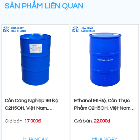
SẢN PHẨM LIÊN QUAN
Cồn Công Nghiệp 96 Độ
Ethanol 96 Độ, Cồn Thực
C2H5OH, Việt Nam,
Phẩm C2H5OH, Việt Nam,
200lit/Phuy
200 lit/Phuy
Giá bán:
Giá bán:
17.000đ
22.000đ
MUA NGAY
MUA NGAY