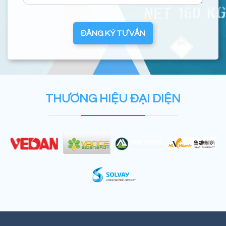
ĐĂNG KÝ TƯ VẤN
THƯƠNG HIỆU ĐẠI DIỆN