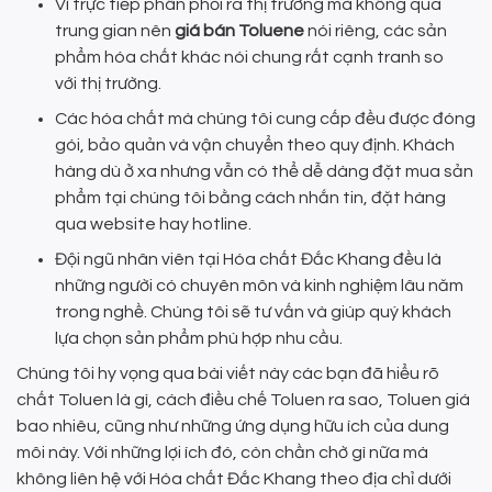
Vì trực tiếp phân phối ra thị trường mà không qua
trung gian nên
giá bán Toluene
nói riêng, các sản
phẩm hóa chất khác nói chung rất cạnh tranh so
với thị trường.
Các hóa chất mà chúng tôi cung cấp đều được đóng
gói, bảo quản và vận chuyển theo quy định. Khách
hàng dù ở xa nhưng vẫn có thể dễ dàng đặt mua sản
phẩm tại chúng tôi bằng cách nhắn tin, đặt hàng
qua website hay hotline.
Đội ngũ nhân viên tại Hóa chất Đắc Khang đều là
những người có chuyên môn và kinh nghiệm lâu năm
trong nghề. Chúng tôi sẽ tư vấn và giúp quý khách
lựa chọn sản phẩm phù hợp nhu cầu.
Chúng tôi hy vọng qua bài viết này các bạn đã hiểu rõ
chất Toluen là gì, cách điều chế Toluen ra sao, Toluen giá
bao nhiêu, cũng như những ứng dụng hữu ích của dung
môi này. Với những lợi ích đó, còn chần chờ gì nữa mà
không liên hệ với Hóa chất Đắc Khang theo địa chỉ dưới