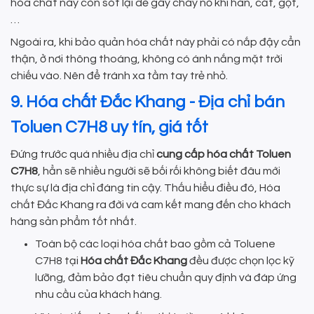
hóa chất này còn sót lại dễ gây cháy nổ khi hàn, cắt, gọt,
…
Ngoài ra, khi bảo quản hóa chất này phải có nắp đậy cẩn
thận, ở nơi thông thoáng, không có ánh nắng mặt trời
chiếu vào. Nên để tránh xa tầm tay trẻ nhỏ.
9. Hóa chất Đắc Khang - Địa chỉ bán
Toluen C7H8 uy tín, giá tốt
Đứng trước quá nhiều địa chỉ
cung cấp hóa chất Toluen
C7H8
, hẳn sẽ nhiều người sẽ bối rối không biết đâu mới
thực sự là địa chỉ đáng tin cậy. Thấu hiểu điều đó, Hóa
chất Đắc Khang ra đời và cam kết mang đến cho khách
hàng sản phẩm tốt nhất.
Toàn bộ các loại hóa chất bao gồm cả Toluene
C7H8 tại
Hóa chất Đắc Khang
đều được chọn lọc kỹ
lưỡng, đảm bảo đạt tiêu chuẩn quy định và đáp ứng
nhu cầu của khách hàng.