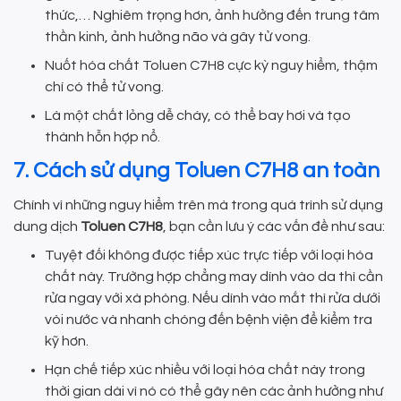
thức,… Nghiêm trọng hơn, ảnh hưởng đến trung tâm
thần kinh, ảnh hưởng não và gây tử vong.
Nuốt hóa chất Toluen C7H8 cực kỳ nguy hiểm, thậm
chí có thể tử vong.
Là một chất lỏng dễ cháy, có thể bay hơi và tạo
thành hỗn hợp nổ.
7. Cách sử dụng Toluen C7H8 an toàn
Chính vì những nguy hiểm trên mà trong quá trình sử dụng
dung dịch
Toluen C7H8
, bạn cần lưu ý các vấn đề như sau:
Tuyệt đối không được tiếp xúc trực tiếp với loại hóa
chất này. Trường hợp chẳng may dính vào da thì cần
rửa ngay với xà phòng. Nếu dính vào mắt thì rửa dưới
vòi nước và nhanh chóng đến bệnh viện để kiểm tra
kỹ hơn.
Hạn chế tiếp xúc nhiều với loại hóa chất này trong
thời gian dài vì nó có thể gây nên các ảnh hưởng như