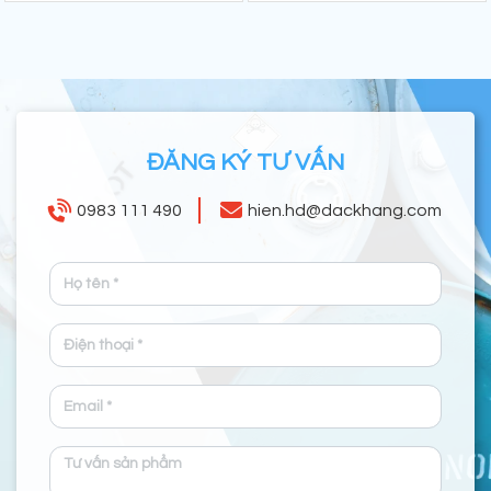
ĐĂNG KÝ TƯ VẤN
0983 111 490
hien.hd@dackhang.com