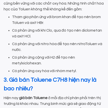
cũng bền vững với các chất oxy hóa. Những tính chất hóa
học của Toluen không thể không kể đến gồm:
Tham gia phản ứng với brom khan để tạo nên brom
Toluen và axit HBr.
Có phản ứng với khí Clo, qua đó tạo nên diclometan
và axit HCl.
Có phản ứng với nitro hóa để tạo nên nitroToluen và
nước.
Có phản ứng cộng với H2 để tạo nên
metylxiclohexan.
Có phản ứng oxy hóa với nhóm metyl.
3. Giá bán Toluene C7H8 hiện nay là
bao nhiêu?
Hiện nay
giá bán Toluene
ở mỗi địa chỉ phân phối trên thị
trường là khác nhau. Trung bình mức giá sẽ giao động từ