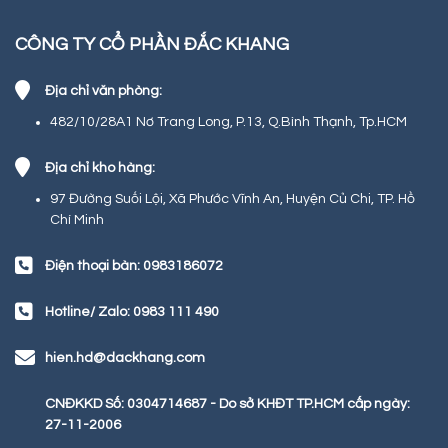
CÔNG TY CỔ PHẦN ĐẮC KHANG
Địa chỉ văn phòng:
482/10/28A1 Nơ Trang Long, P.13, Q.Bình Thạnh, Tp.HCM
Địa chỉ kho hàng:
97 Đường Suối Lội, Xã Phước Vĩnh An, Huyện Củ Chi, TP. Hồ
Chí Minh
Điện thoại bàn: 0983186072
Hotline/ Zalo: 0983 111 490
hien.hd@dackhang.com
CNĐKKD Số: 0304714687 - Do sở KHĐT TP.HCM cấp ngày:
27-11-2006